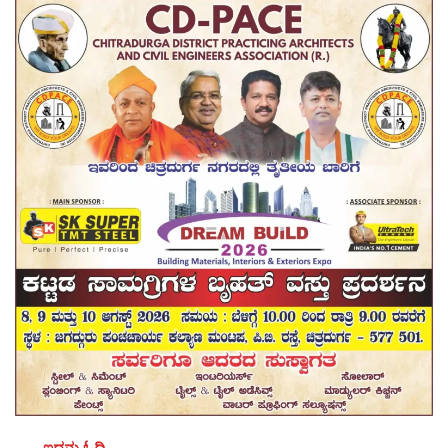
ಇದನ್ನು ಓದಿ