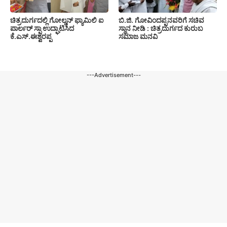
ಚಿತ್ರದುರ್ಗದಲ್ಲಿ ಗೋಲ್ಡನ್ ಫ್ಯಾಮಿಲಿ ಐ
ಬಿ.ಜಿ. ಗೋವಿಂದಪ್ಪನವರಿಗೆ ಸಚಿವ
ಪಾರ್ಲರ್ ಸ್ಪಾ ಉದ್ಘಾಟಿಸಿದ
ಸ್ಥಾನ ನೀಡಿ : ಚಿತ್ರದುರ್ಗದ ಕುರುಬ
ಕೆ.ಎಸ್.ಈಶ್ವರಪ್ಪ
ಸಮಾಜ ಮನವಿ
---Advertisement---