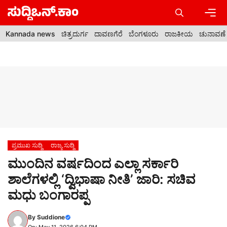
Skip
to
content
Men
Kannada news
ಚಿತ್ರದುರ್ಗ
ದಾವಣಗೆರೆ
ಬೆಂಗಳೂರು
ರಾಜಕೀಯ
ಚುನಾವಣೆ
ಪ್ರಮುಖ ಸುದ್ದಿ
ರಾಜ್ಯ ಸುದ್ದಿ
ಮುಂದಿನ ವರ್ಷದಿಂದ ಎಲ್ಲಾ ಸರ್ಕಾರಿ
ಶಾಲೆಗಳಲ್ಲಿ ‘ದ್ವಿಭಾಷಾ ನೀತಿ’ ಜಾರಿ: ಸಚಿವ
ಮಧು ಬಂಗಾರಪ್ಪ
By
Suddione
On: May 11, 2026 6:04 PM