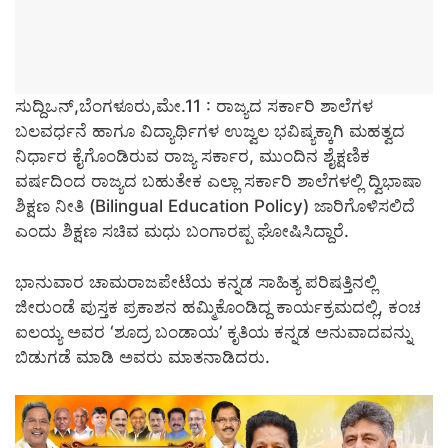
ಸುದ್ದಿಒನ್,ಬೆಂಗಳೂರು,ಮೇ.11 : ರಾಜ್ಯದ ಸರ್ಕಾರಿ ಶಾಲೆಗಳ
ಬಲವರ್ಧನೆ ಹಾಗೂ ವಿದ್ಯಾರ್ಥಿಗಳ ಉಜ್ವಲ ಭವಿಷ್ಯಕ್ಕಾಗಿ ಮಹತ್ವದ
ನಿರ್ಧಾರ ಕೈಗೊಂಡಿರುವ ರಾಜ್ಯ ಸರ್ಕಾರ, ಮುಂದಿನ ಶೈಕ್ಷಣಿಕ
ವರ್ಷದಿಂದ ರಾಜ್ಯದ ಬಹುತೇಕ ಎಲ್ಲಾ ಸರ್ಕಾರಿ ಶಾಲೆಗಳಲ್ಲಿ ದ್ವಿಭಾಷಾ
ಶಿಕ್ಷಣ ನೀತಿ (Bilingual Education Policy) ಜಾರಿಗೊಳಿಸಲಿದೆ
ಎಂದು ಶಿಕ್ಷಣ ಸಚಿವ ಮಧು ಬಂಗಾರಪ್ಪ ಘೋಷಿಸಿದ್ದಾರೆ.
ಭಾನುವಾರ ಚಾಮರಾಜಪೇಟೆಯ ಕನ್ನಡ ಸಾಹಿತ್ಯ ಪರಿಷತ್ತಿನಲ್ಲಿ
ಜೀರುಂಡೆ ಪುಸ್ತಕ ಪ್ರಕಾಶನ ಹಮ್ಮಿಕೊಂಡಿದ್ದ ಕಾರ್ಯಕ್ರಮದಲ್ಲಿ, ಕಂಚ
ಐಲಯ್ಯ ಅವರ ‘ಶೂದ್ರ ಬಂಡಾಯ’ ಕೃತಿಯ ಕನ್ನಡ ಅನುವಾದವನ್ನು
ಬಿಡುಗಡೆ ಮಾಡಿ ಅವರು ಮಾತನಾಡಿದರು.