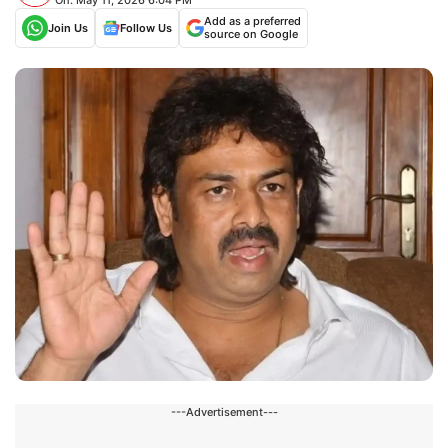
Add as a preferred
Join Us
Follow Us
source on Google
---Advertisement---