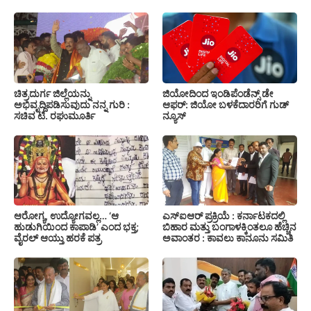
ಚಿತ್ರದುರ್ಗ ಜಿಲ್ಲೆಯನ್ನು
ಜಿಯೋದಿಂದ ಇಂಡಿಪೆಂಡೆನ್ಸ್ ಡೇ
ಅಭಿವೃದ್ದಿಪಡಿಸುವುದು ನನ್ನ ಗುರಿ :
ಆಫರ್: ಜಿಯೋ ಬಳಕೆದಾರರಿಗೆ ಗುಡ್
ಸಚಿವ ಟಿ. ರಘುಮೂರ್ತಿ
ನ್ಯೂಸ್
ಆರೋಗ್ಯ, ಉದ್ಯೋಗವಲ್ಲ… ‘ಆ
ಎಸ್‍ಐಆರ್ ಪ್ರಕ್ರಿಯೆ : ಕರ್ನಾಟಕದಲ್ಲಿ
ಹುಡುಗಿಯಿಂದ ಕಾಪಾಡಿ’ ಎಂದ ಭಕ್ತ;
ಬಿಹಾರ ಮತ್ತು ಬಂಗಾಳಕ್ಕಿಂತಲೂ ಹೆಚ್ಚಿನ
ವೈರಲ್ ಆಯ್ತು ಹರಕೆ ಪತ್ರ
ಅವಾಂತರ : ಕಾವಲು ಕಾನೂನು ಸಮಿತಿ