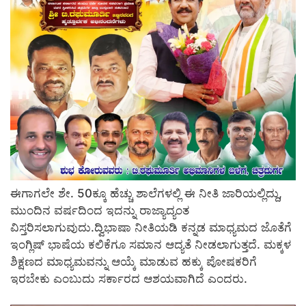
ಈಗಾಗಲೇ ಶೇ. 50ಕ್ಕೂ ಹೆಚ್ಚು ಶಾಲೆಗಳಲ್ಲಿ ಈ ನೀತಿ ಜಾರಿಯಲ್ಲಿದ್ದು,
ಮುಂದಿನ ವರ್ಷದಿಂದ ಇದನ್ನು ರಾಜ್ಯಾದ್ಯಂತ
ವಿಸ್ತರಿಸಲಾಗುವುದು.ದ್ವಿಭಾಷಾ ನೀತಿಯಡಿ ಕನ್ನಡ ಮಾಧ್ಯಮದ ಜೊತೆಗೆ
ಇಂಗ್ಲಿಷ್ ಭಾಷೆಯ ಕಲಿಕೆಗೂ ಸಮಾನ ಆದ್ಯತೆ ನೀಡಲಾಗುತ್ತದೆ. ಮಕ್ಕಳ
ಶಿಕ್ಷಣದ ಮಾಧ್ಯಮವನ್ನು ಆಯ್ಕೆ ಮಾಡುವ ಹಕ್ಕು ಪೋಷಕರಿಗೆ
ಇರಬೇಕು ಎಂಬುದು ಸರ್ಕಾರದ ಆಶಯವಾಗಿದೆ ಎಂದರು.