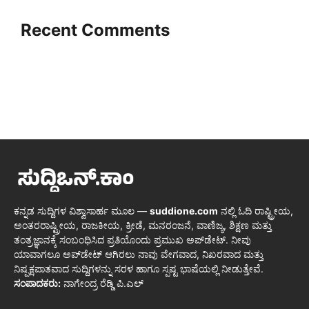
Recent Comments
ಕನ್ನಡ ಸುದ್ದಿಗಳ ವಿಶ್ವಾಸಾರ್ಹ ಮೂಲ —
suddione.com
ನಲ್ಲಿ ಓದಿ ರಾಷ್ಟ್ರೀಯ,
ಅಂತರರಾಷ್ಟ್ರೀಯ, ರಾಜಕೀಯ, ಕ್ರೀಡೆ, ಮನರಂಜನೆ, ವಾಣಿಜ್ಯ, ಶಿಕ್ಷಣ ಮತ್ತು
ತಂತ್ರಜ್ಞಾನಕ್ಕೆ ಸಂಬಂಧಿಸಿದ ಪ್ರತಿಯೊಂದು ಪ್ರಮುಖ ಅಪ್‌ಡೇಟ್. ನೀವು
ಯಾವಾಗಲೂ ಅಪ್‌ಡೇಟ್ ಆಗಿರಲು ನಾವು ವೇಗವಾದ, ನಿಖರವಾದ ಮತ್ತು
ನಿಷ್ಪಕ್ಷಪಾತವಾದ ಸುದ್ದಿಗಳನ್ನು ಸರಳ ಹಾಗೂ ಸ್ಪಷ್ಟ ಭಾಷೆಯಲ್ಲಿ ನೀಡುತ್ತೇವೆ.
ಸಂಪಾದಕರು:
ನಾಗೇಂದ್ರ ರೆಡ್ಡಿ ಪಿ.ಎಲ್