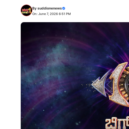
By
suddionenews
On: June 7, 2026 6:51 PM