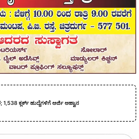
538 ಕ್ಲರ್ಕ್ ಹುದ್ದೆಗಳಿಗೆ ಅರ್ಜಿ ಆಹ್ವಾನ