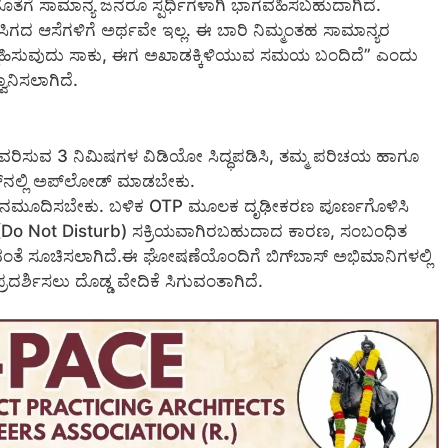
 ಜೊತೆಗೆ ಸಾಮಾನ್ಯ ಜನರೂ ಸ್ಪರ್ಧಿಗಳಾಗಿ ಭಾಗವಹಿಸಬಹುದಾಗಿದೆ.
ಸಿಗದ ಆಸೆಗಳಿಗೆ ಅರ್ಥವೇ ಇಲ್ಲ. ಈ ಬಾರಿ ನಿಮ್ಮಂತಹ ಸಾಮಾನ್ಯರ
ಿ ಪ್ರೋತ್ಸಾಹಿಸುವುದು ಸಾಕು, ಈಗ ಅಖಾಡಕ್ಕಿಳಿಯುವ ಸಮಯ ಬಂದಿದೆ” ಎಂದು
ನಿಸಲಾಗಿದೆ.
ವಿವರಿಸುವ 3 ನಿಮಿಷಗಳ ವಿಡಿಯೋ ಸಿದ್ಧಪಡಿಸಿ, ತಮ್ಮ ಪರಿಚಯ ಹಾಗೂ
್‌ನಲ್ಲಿ ಅಪ್‌ಲೋಡ್ ಮಾಡಬೇಕು.
ಸಂಖ್ಯೆ ನಮೂದಿಸಬೇಕು. ಬಳಿಕ OTP ಮೂಲಕ ದೃಢೀಕರಣ ಪೂರ್ಣಗೊಳಿಸಿ
ND (Do Not Disturb) ಸಕ್ರಿಯವಾಗಿರಬಹುದಾದ ಕಾರಣ, ಸಂಬಂಧಿತ
ಳುವಂತೆ ಸೂಚಿಸಲಾಗಿದೆ.ಈ ಘೋಷಣೆಯೊಂದಿಗೆ ಬಿಗ್‌ಬಾಸ್‌ ಅಭಿಮಾನಿಗಳಲ್ಲಿ
ರದರ್ಶಿಸಲು ದೊಡ್ಡ ವೇದಿಕೆ ಸಿಗುವಂತಾಗಿದೆ.