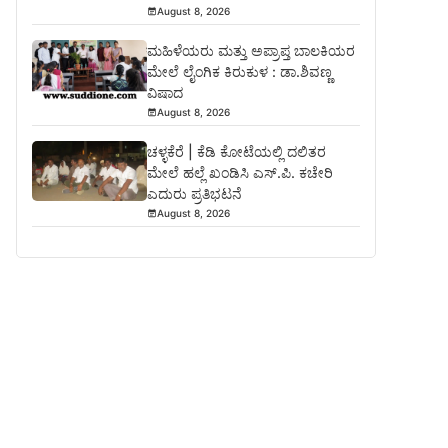
August 8, 2026
ಮಹಿಳೆಯರು ಮತ್ತು ಅಪ್ರಾಪ್ತ ಬಾಲಕಿಯರ
ಮೇಲೆ ಲೈಂಗಿಕ ಕಿರುಕುಳ : ಡಾ.ಶಿವಣ್ಣ
ವಿಷಾದ
August 8, 2026
ಚಳ್ಳಕೆರೆ | ಕೆಡಿ ಕೋಟೆಯಲ್ಲಿ ದಲಿತರ
ಮೇಲೆ ಹಲ್ಲೆ ಖಂಡಿಸಿ ಎಸ್.ಪಿ. ಕಚೇರಿ
ಎದುರು ಪ್ರತಿಭಟನೆ
August 8, 2026