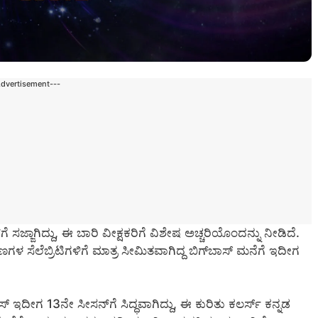
Advertisement---
ಸಜ್ಜಾಗಿದ್ದು, ಈ ಬಾರಿ ವೀಕ್ಷಕರಿಗೆ ವಿಶೇಷ ಅಚ್ಚರಿಯೊಂದನ್ನು ನೀಡಿದೆ.
ೆಲೆಬ್ರಿಟಿಗಳಿಗೆ ಮಾತ್ರ ಸೀಮಿತವಾಗಿದ್ದ ಬಿಗ್‌ಬಾಸ್‌ ಮನೆಗೆ ಇದೀಗ
 ಇದೀಗ 13ನೇ ಸೀಸನ್‌ಗೆ ಸಿದ್ಧವಾಗಿದ್ದು, ಈ ಕುರಿತು ಕಲರ್ಸ್‌ ಕನ್ನಡ