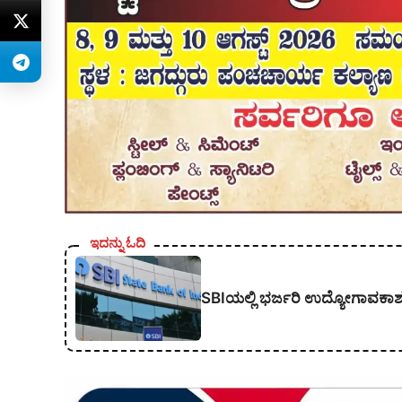
ಇದನ್ನು ಓದಿ
SBIಯಲ್ಲಿ ಭರ್ಜರಿ ಉದ್ಯೋಗಾವಕಾಶ; 1,