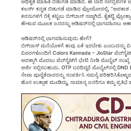
ಅಧಿಕೃತ ಮಾಹಿತಿ ಬಿಡುಗಡೆ ಮಾಡಿದೆ. ಈ ಬಾರಿ ಸೆಲೆಬ್ರಿಟಿಗಳ
ಕಲರ್ಸ್‌ ಕನ್ನಡ ಬಿಡುಗಡೆ ಮಾಡಿದ ಪ್ರೋಮೋದಲ್ಲಿ, “ಅವಕಾಶ 
ಕನಸುಗಳಿಗೆ ರೆಕ್ಕೆ ಕಟ್ಟಲು ಬಿಗ್‌ಬಾಸ್‌ ಸಜ್ಜಾಗಿದೆ. ಕೈತಟ್ಟ
ಹೇಳುವ ಮೂಲಕ ಜನರನ್ನು ಆಡಿಷನ್‌ನಲ್ಲಿ ಭಾಗವಹಿಸಲು ಆಹ್ವಾ
ಆಡಿಷನ್‌ನಲ್ಲಿ ಭಾಗವಹಿಸುವುದು ಹೇಗೆ?
ಬಿಗ್‌ಬಾಸ್‌ ಮನೆಯೊಳಗೆ ತಾವು ಏಕೆ ಇರಬೇಕು ಎಂಬುದನ್ನು 
ವಿವರಗಳೊಂದಿಗೆ Colors Kannada – JioStar ವೆಬ್‌ಸೈಟ
ಅದಕ್ಕಾಗಿ ಮೊದಲು ವೆಬ್‌ಸೈಟ್‌ಗೆ ಭೇಟಿ ನೀಡಿ ಮೊಬೈಲ್‌ 
ಅರ್ಜಿ ಸಲ್ಲಿಸಬಹುದು. OTP ಬರದಿದ್ದರೆ ಮೊಬೈಲ್‌ನಲ್ಲಿ D
ಸೇವಾ ಪೂರೈಕೆದಾರರನ್ನು ಸಂಪರ್ಕಿಸಿ ಸಮಸ್ಯೆ ಪರಿಹರಿಸಿಕೊಳ್
ಹೊಸ ಉತ್ಸಾಹ ಮೂಡಿದ್ದು, ಸಾಮಾನ್ಯ ಜನರಿಗೂ ತಮ್ಮ ಪ್ರತಿಭೆ ಪ್