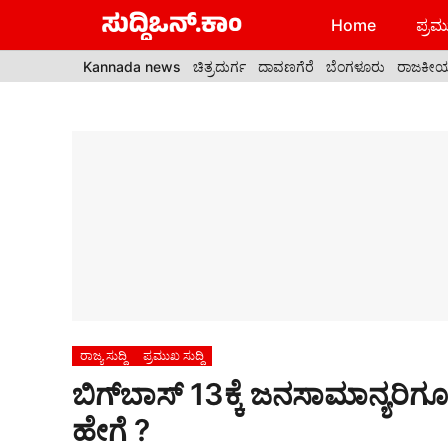
Skip
Home
ಪ್ರಮು
to
content
Kannada news
ಚಿತ್ರದುರ್ಗ
ದಾವಣಗೆರೆ
ಬೆಂಗಳೂರು
ರಾಜಕೀ
ರಾಜ್ಯ ಸುದ್ದಿ
ಪ್ರಮುಖ ಸುದ್ದಿ
ಬಿಗ್‌ಬಾಸ್‌ 13ಕ್ಕೆ ಜನಸಾಮಾನ್ಯ
ಹೇಗೆ ?