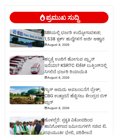
ಪ್ರಮುಖ ಸುದ್ದಿ
SBIಯಲ್ಲಿ ಭರ್ಜರಿ ಉದ್ಯೋಗಾವಕಾಶ;
1,538 ಕ್ಲರ್ಕ್ ಹುದ್ದೆಗಳಿಗೆ ಅರ್ಜಿ ಆಹ್ವಾನ
August 8, 2026
ಹಬ್ಬಕ್ಕೆ ಊರಿಗೆ ಹೋಗುವ ಪ್ಲ್ಯಾನ್
ಇದೆಯಾ? KSRTC ಟಿಕೆಟ್ ಬುಕ್ಕಿಂಗ್‌ನಲ್ಲಿ
ಸಿಗಲಿದೆ ಭರ್ಜರಿ ರಿಯಾಯಿತಿ
August 8, 2026
ಗ್ಯಾಸ್ ಆಮದು ಅವಲಂಬನೆಗೆ ಬ್ರೇಕ್;
CBG ಉತ್ಪಾದನೆ ಹೆಚ್ಚಿಸಲು ಕೇಂದ್ರದ ಬಿಗ್
ಪ್ಲಾನ್
August 8, 2026
ಹೊಳಲ್ಕೆರೆ: ಪ್ರಕೃತಿ ವಿಕೋಪದಿಂದ
ಹಾನಿಗೊಳಗಾದ ಜಮೀನುಗಳಿಗೆ ಸಚಿವ ಟಿ.
ರಘುಮೂರ್ತಿ ಭೇಟಿ, ಪರಿಶೀಲನೆ