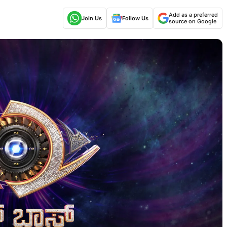
Add as a preferred
Join Us
Follow Us
source on Google