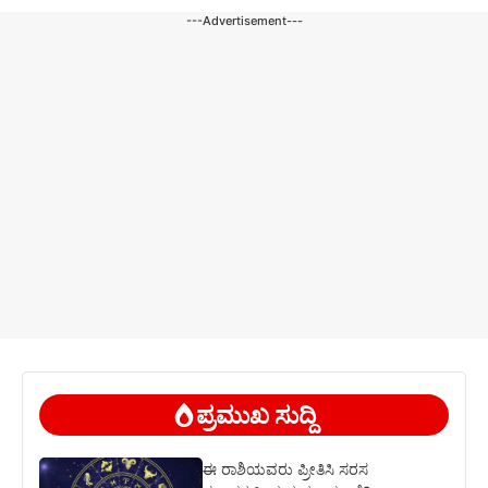
---Advertisement---
ಪ್ರಮುಖ ಸುದ್ದಿ
ಈ ರಾಶಿಯವರು ಪ್ರೀತಿಸಿ ಸರಸ