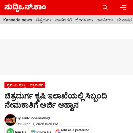
Skip
to
content
Men
Kannada news
ಚಿತ್ರದುರ್ಗ
ದಾವಣಗೆರೆ
ಬೆಂಗಳೂರು
ರಾಜಕೀಯ
ಚುನಾವಣೆ
ಪ್ರಮುಖ ಸುದ್ದಿ
ಚಿತ್ರದುರ್ಗ
ಚಿತ್ರದುರ್ಗ ಕೃಷಿ ಇಲಾಖೆಯಲ್ಲಿ ಸಿಬ್ಬಂದಿ
ನೇಮಕಾತಿಗೆ ಅರ್ಜಿ ಆಹ್ವಾನ
By
suddionenews
On: June 11, 2026 6:25 PM
Add as a preferred
Join Us
Follow Us