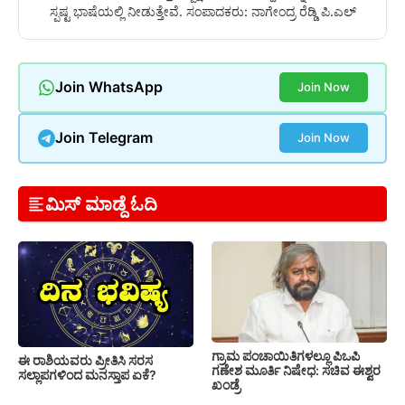
ಸ್ಪಷ್ಟ ಭಾಷೆಯಲ್ಲಿ ನೀಡುತ್ತೇವೆ. ಸಂಪಾದಕರು: ನಾಗೇಂದ್ರ ರೆಡ್ಡಿ ಪಿ.ಎಲ್
Join WhatsApp
Join Now
Join Telegram
Join Now
ಮಿಸ್ ಮಾಡ್ದೆ ಓದಿ
ಗ್ರಾಮ ಪಂಚಾಯಿತಿಗಳಲ್ಲೂ ಪಿಒಪಿ
ಈ ರಾಶಿಯವರು ಪ್ರೀತಿಸಿ ಸರಸ
ಗಣೇಶ ಮೂರ್ತಿ ನಿಷೇಧ: ಸಚಿವ ಈಶ್ವರ
ಸಲ್ಲಾಪಗಳಿಂದ ಮನಸ್ತಾಪ ಏಕೆ?
ಖಂಡ್ರೆ