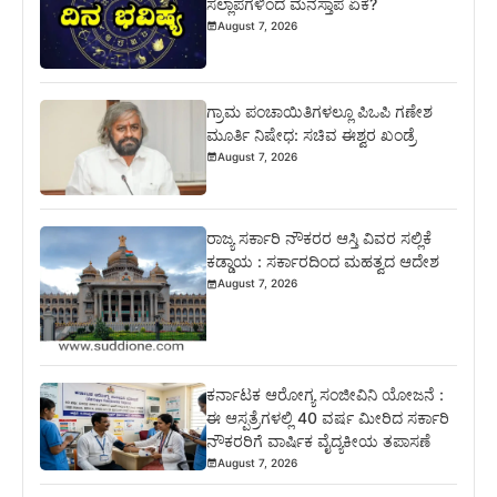
ಸಲ್ಲಾಪಗಳಿಂದ ಮನಸ್ತಾಪ ಏಕೆ?
August 7, 2026
ಗ್ರಾಮ ಪಂಚಾಯಿತಿಗಳಲ್ಲೂ ಪಿಒಪಿ ಗಣೇಶ
ಮೂರ್ತಿ ನಿಷೇಧ: ಸಚಿವ ಈಶ್ವರ ಖಂಡ್ರೆ
August 7, 2026
ರಾಜ್ಯ ಸರ್ಕಾರಿ ನೌಕರರ ಆಸ್ತಿ ವಿವರ ಸಲ್ಲಿಕೆ
ಕಡ್ಡಾಯ : ಸರ್ಕಾರದಿಂದ ಮಹತ್ವದ ಆದೇಶ
August 7, 2026
ಕರ್ನಾಟಕ ಆರೋಗ್ಯ ಸಂಜೀವಿನಿ ಯೋಜನೆ :
ಈ ಆಸ್ಪತ್ರೆಗಳಲ್ಲಿ 40 ವರ್ಷ ಮೀರಿದ ಸರ್ಕಾರಿ
ನೌಕರರಿಗೆ ವಾರ್ಷಿಕ ವೈದ್ಯಕೀಯ ತಪಾಸಣೆ
August 7, 2026