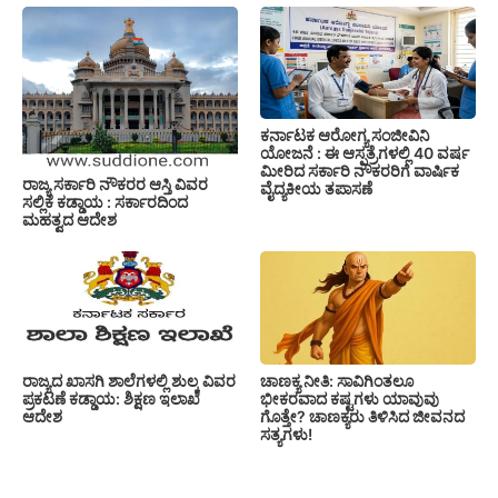
ಕರ್ನಾಟಕ ಆರೋಗ್ಯ ಸಂಜೀವಿನಿ
ಯೋಜನೆ : ಈ ಆಸ್ಪತ್ರೆಗಳಲ್ಲಿ 40 ವರ್ಷ
ಮೀರಿದ ಸರ್ಕಾರಿ ನೌಕರರಿಗೆ ವಾರ್ಷಿಕ
ರಾಜ್ಯ ಸರ್ಕಾರಿ ನೌಕರರ ಆಸ್ತಿ ವಿವರ
ವೈದ್ಯಕೀಯ ತಪಾಸಣೆ
ಸಲ್ಲಿಕೆ ಕಡ್ಡಾಯ : ಸರ್ಕಾರದಿಂದ
ಮಹತ್ವದ ಆದೇಶ
ರಾಜ್ಯದ ಖಾಸಗಿ ಶಾಲೆಗಳಲ್ಲಿ ಶುಲ್ಕ ವಿವರ
ಚಾಣಕ್ಯ ನೀತಿ: ಸಾವಿಗಿಂತಲೂ
ಪ್ರಕಟಣೆ ಕಡ್ಡಾಯ: ಶಿಕ್ಷಣ ಇಲಾಖೆ
ಭೀಕರವಾದ ಕಷ್ಟಗಳು ಯಾವುವು
ಆದೇಶ
ಗೊತ್ತೇ? ಚಾಣಕ್ಯರು ತಿಳಿಸಿದ ಜೀವನದ
ಸತ್ಯಗಳು!