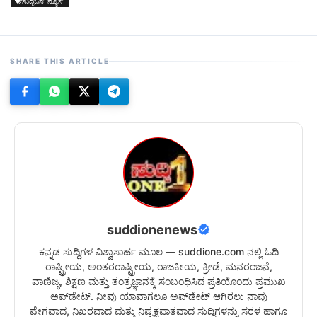
ಸುದ್ದಿಒನ್ ನ್ಯೂಸ್
SHARE THIS ARTICLE
suddionenews
ಕನ್ನಡ ಸುದ್ದಿಗಳ ವಿಶ್ವಾಸಾರ್ಹ ಮೂಲ — suddione.com ನಲ್ಲಿ ಓದಿ
ರಾಷ್ಟ್ರೀಯ, ಅಂತರರಾಷ್ಟ್ರೀಯ, ರಾಜಕೀಯ, ಕ್ರೀಡೆ, ಮನರಂಜನೆ,
ವಾಣಿಜ್ಯ, ಶಿಕ್ಷಣ ಮತ್ತು ತಂತ್ರಜ್ಞಾನಕ್ಕೆ ಸಂಬಂಧಿಸಿದ ಪ್ರತಿಯೊಂದು ಪ್ರಮುಖ
ಅಪ್‌ಡೇಟ್. ನೀವು ಯಾವಾಗಲೂ ಅಪ್‌ಡೇಟ್ ಆಗಿರಲು ನಾವು
ವೇಗವಾದ, ನಿಖರವಾದ ಮತ್ತು ನಿಷ್ಪಕ್ಷಪಾತವಾದ ಸುದ್ದಿಗಳನ್ನು ಸರಳ ಹಾಗೂ