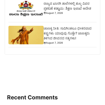
ರಾಜ್ಯದ ಖಾಸಗಿ ಶಾಲೆಗಳಲ್ಲಿ ಶುಲ್ಕ ವಿವರ
ಪ್ರಕಟಣೆ ಕಡ್ಡಾಯ: ಶಿಕ್ಷಣ ಇಲಾಖೆ ಆದೇಶ
August 7, 2026
ಚಾಣಕ್ಯ ನೀತಿ: ಸಾವಿಗಿಂತಲೂ ಭೀಕರವಾದ
ಕಷ್ಟಗಳು ಯಾವುವು ಗೊತ್ತೇ? ಚಾಣಕ್ಯರು
ತಿಳಿಸಿದ ಜೀವನದ ಸತ್ಯಗಳು!
August 7, 2026
Recent Comments