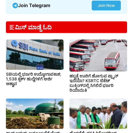
Join Telegram
Join Now
ಮಿಸ್ ಮಾಡ್ದೆ ಓದಿ
SBIಯಲ್ಲಿ ಭರ್ಜರಿ ಉದ್ಯೋಗಾವಕಾಶ;
ಹಬ್ಬಕ್ಕೆ ಊರಿಗೆ ಹೋಗುವ ಪ್ಲ್ಯಾನ್
1,538 ಕ್ಲರ್ಕ್ ಹುದ್ದೆಗಳಿಗೆ ಅರ್ಜಿ
ಇದೆಯಾ? KSRTC ಟಿಕೆಟ್
ಆಹ್ವಾನ
ಬುಕ್ಕಿಂಗ್‌ನಲ್ಲಿ ಸಿಗಲಿದೆ ಭರ್ಜರಿ
ರಿಯಾಯಿತಿ