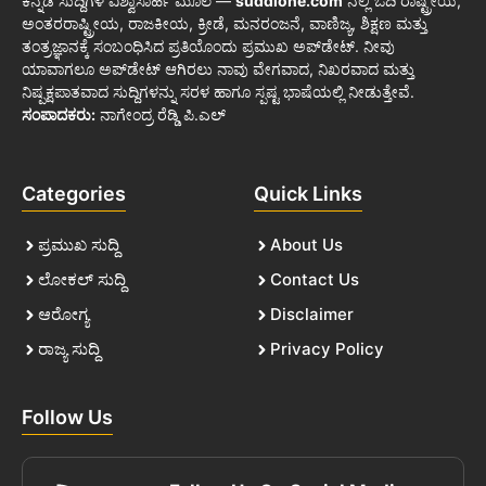
ಕನ್ನಡ ಸುದ್ದಿಗಳ ವಿಶ್ವಾಸಾರ್ಹ ಮೂಲ —
suddione.com
ನಲ್ಲಿ ಓದಿ ರಾಷ್ಟ್ರೀಯ,
ಅಂತರರಾಷ್ಟ್ರೀಯ, ರಾಜಕೀಯ, ಕ್ರೀಡೆ, ಮನರಂಜನೆ, ವಾಣಿಜ್ಯ, ಶಿಕ್ಷಣ ಮತ್ತು
ತಂತ್ರಜ್ಞಾನಕ್ಕೆ ಸಂಬಂಧಿಸಿದ ಪ್ರತಿಯೊಂದು ಪ್ರಮುಖ ಅಪ್‌ಡೇಟ್. ನೀವು
ಯಾವಾಗಲೂ ಅಪ್‌ಡೇಟ್ ಆಗಿರಲು ನಾವು ವೇಗವಾದ, ನಿಖರವಾದ ಮತ್ತು
ನಿಷ್ಪಕ್ಷಪಾತವಾದ ಸುದ್ದಿಗಳನ್ನು ಸರಳ ಹಾಗೂ ಸ್ಪಷ್ಟ ಭಾಷೆಯಲ್ಲಿ ನೀಡುತ್ತೇವೆ.
ಸಂಪಾದಕರು:
ನಾಗೇಂದ್ರ ರೆಡ್ಡಿ ಪಿ.ಎಲ್
Categories
Quick Links
ಪ್ರಮುಖ ಸುದ್ದಿ
About Us
ಲೋಕಲ್ ಸುದ್ದಿ
Contact Us
ಆರೋಗ್ಯ
Disclaimer
ರಾಜ್ಯ ಸುದ್ದಿ
Privacy Policy
Follow Us