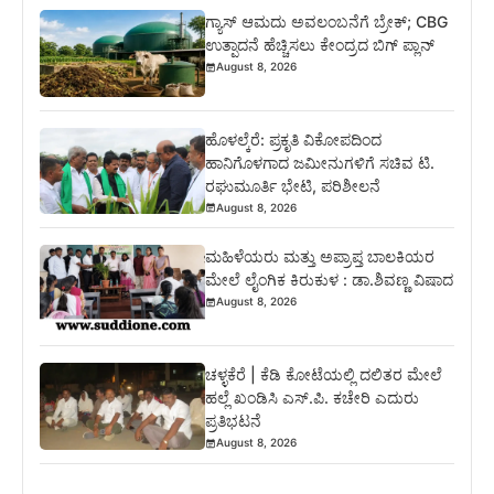
ಗ್ಯಾಸ್ ಆಮದು ಅವಲಂಬನೆಗೆ ಬ್ರೇಕ್; CBG
ಉತ್ಪಾದನೆ ಹೆಚ್ಚಿಸಲು ಕೇಂದ್ರದ ಬಿಗ್ ಪ್ಲಾನ್
August 8, 2026
ಹೊಳಲ್ಕೆರೆ: ಪ್ರಕೃತಿ ವಿಕೋಪದಿಂದ
ಹಾನಿಗೊಳಗಾದ ಜಮೀನುಗಳಿಗೆ ಸಚಿವ ಟಿ.
ರಘುಮೂರ್ತಿ ಭೇಟಿ, ಪರಿಶೀಲನೆ
August 8, 2026
ಮಹಿಳೆಯರು ಮತ್ತು ಅಪ್ರಾಪ್ತ ಬಾಲಕಿಯರ
ಮೇಲೆ ಲೈಂಗಿಕ ಕಿರುಕುಳ : ಡಾ.ಶಿವಣ್ಣ ವಿಷಾದ
August 8, 2026
ಚಳ್ಳಕೆರೆ | ಕೆಡಿ ಕೋಟೆಯಲ್ಲಿ ದಲಿತರ ಮೇಲೆ
ಹಲ್ಲೆ ಖಂಡಿಸಿ ಎಸ್.ಪಿ. ಕಚೇರಿ ಎದುರು
ಪ್ರತಿಭಟನೆ
August 8, 2026