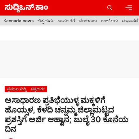
Skip
to
content
Men
Kannada news
ಚಿತ್ರದುರ್ಗ
ದಾವಣಗೆರೆ
ಬೆಂಗಳೂರು
ರಾಜಕೀಯ
ಚುನಾವಣೆ
ಪ್ರಮುಖ ಸುದ್ದಿ
ಚಿತ್ರದುರ್ಗ
ಅಸಾಧಾರಣ ಪ್ರತಿಭೆಯುಳ್ಳ ಮಕ್ಕಳಿಗೆ
ಹೊಯ್ಸಳ, ಕೆಳದಿ ಚನ್ನಮ್ಮ ಜಿಲ್ಲಾಮಟ್ಟದ
ಪ್ರಶಸ್ತಿಗೆ ಅರ್ಜಿ ಆಹ್ವಾನ; ಜುಲೈ 30 ಕೊನೆಯ
ದಿನ