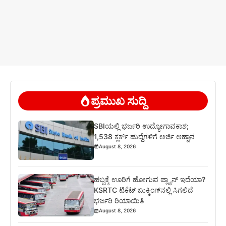
ಪ್ರಮುಖ ಸುದ್ದಿ
SBIಯಲ್ಲಿ ಭರ್ಜರಿ ಉದ್ಯೋಗಾವಕಾಶ;
1,538 ಕ್ಲರ್ಕ್ ಹುದ್ದೆಗಳಿಗೆ ಅರ್ಜಿ ಆಹ್ವಾನ
August 8, 2026
ಹಬ್ಬಕ್ಕೆ ಊರಿಗೆ ಹೋಗುವ ಪ್ಲ್ಯಾನ್ ಇದೆಯಾ?
KSRTC ಟಿಕೆಟ್ ಬುಕ್ಕಿಂಗ್‌ನಲ್ಲಿ ಸಿಗಲಿದೆ
ಭರ್ಜರಿ ರಿಯಾಯಿತಿ
August 8, 2026