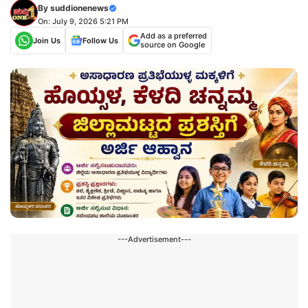
By
suddionenews
On: July 9, 2026 5:21 PM
Add as a preferred
Join Us
Follow Us
source on Google
---Advertisement---