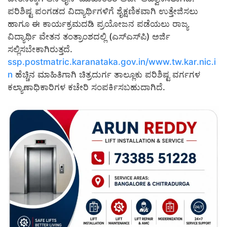
ಪರಿಶಿಷ್ಟ ಪಂಗಡದ ವಿದ್ಯಾರ್ಥಿಗಳಿಗೆ ಶೈಕ್ಷಣಿಕವಾಗಿ ಉತ್ತೇಜಿಸಲು
ಹಾಗೂ ಈ ಕಾರ್ಯಕ್ರಮದಡಿ ಪ್ರಯೋಜನ ಪಡೆಯಲು ರಾಜ್ಯ
ವಿದ್ಯಾರ್ಥಿ ವೇತನ ತಂತ್ರಾಂಶದಲ್ಲಿ (ಎಸ್‍ಎಸ್‍ಪಿ) ಅರ್ಜಿ
ಸಲ್ಲಿಸಬೇಕಾಗಿರುತ್ತದೆ.
ssp.postmatric.karanataka.gov.in/www.tw.kar.nic.i
n
ಹೆಚ್ಚಿನ ಮಾಹಿತಿಗಾಗಿ ಚಿತ್ರದುರ್ಗ ತಾಲ್ಲೂಕು ಪರಿಶಿಷ್ಟ ವರ್ಗಗಳ
ಕಲ್ಯಾಣಾಧಿಕಾರಿಗಳ ಕಚೇರಿ ಸಂಪರ್ಕಿಸಬಹುದಾಗಿದೆ.