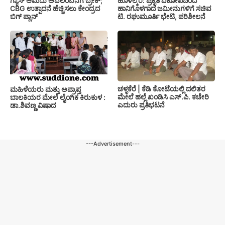
ಗ್ಯಾಸ್ ಆಮದು ಅವಲಂಬನೆಗೆ ಬ್ರೇಕ್;
ಹೊಳಲ್ಕೆರೆ: ಪ್ರಕೃತಿ ವಿಕೋಪದಿಂದ
CBG ಉತ್ಪಾದನೆ ಹೆಚ್ಚಿಸಲು ಕೇಂದ್ರದ
ಹಾನಿಗೊಳಗಾದ ಜಮೀನುಗಳಿಗೆ ಸಚಿವ
ಬಿಗ್ ಪ್ಲಾನ್
ಟಿ. ರಘುಮೂರ್ತಿ ಭೇಟಿ, ಪರಿಶೀಲನೆ
ಚಳ್ಳಕೆರೆ | ಕೆಡಿ ಕೋಟೆಯಲ್ಲಿ ದಲಿತರ
ಮಹಿಳೆಯರು ಮತ್ತು ಅಪ್ರಾಪ್ತ
ಮೇಲೆ ಹಲ್ಲೆ ಖಂಡಿಸಿ ಎಸ್.ಪಿ. ಕಚೇರಿ
ಬಾಲಕಿಯರ ಮೇಲೆ ಲೈಂಗಿಕ ಕಿರುಕುಳ :
ಎದುರು ಪ್ರತಿಭಟನೆ
ಡಾ.ಶಿವಣ್ಣ ವಿಷಾದ
---Advertisement---