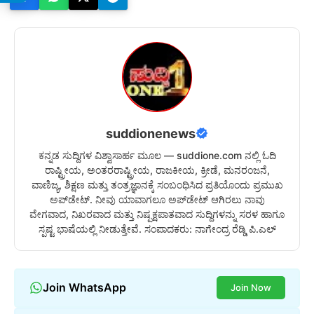
suddionenews
ಕನ್ನಡ ಸುದ್ದಿಗಳ ವಿಶ್ವಾಸಾರ್ಹ ಮೂಲ — suddione.com ನಲ್ಲಿ ಓದಿ
ರಾಷ್ಟ್ರೀಯ, ಅಂತರರಾಷ್ಟ್ರೀಯ, ರಾಜಕೀಯ, ಕ್ರೀಡೆ, ಮನರಂಜನೆ,
ವಾಣಿಜ್ಯ, ಶಿಕ್ಷಣ ಮತ್ತು ತಂತ್ರಜ್ಞಾನಕ್ಕೆ ಸಂಬಂಧಿಸಿದ ಪ್ರತಿಯೊಂದು ಪ್ರಮುಖ
ಅಪ್‌ಡೇಟ್. ನೀವು ಯಾವಾಗಲೂ ಅಪ್‌ಡೇಟ್ ಆಗಿರಲು ನಾವು
ವೇಗವಾದ, ನಿಖರವಾದ ಮತ್ತು ನಿಷ್ಪಕ್ಷಪಾತವಾದ ಸುದ್ದಿಗಳನ್ನು ಸರಳ ಹಾಗೂ
ಸ್ಪಷ್ಟ ಭಾಷೆಯಲ್ಲಿ ನೀಡುತ್ತೇವೆ. ಸಂಪಾದಕರು: ನಾಗೇಂದ್ರ ರೆಡ್ಡಿ ಪಿ.ಎಲ್
Join WhatsApp
Join Now