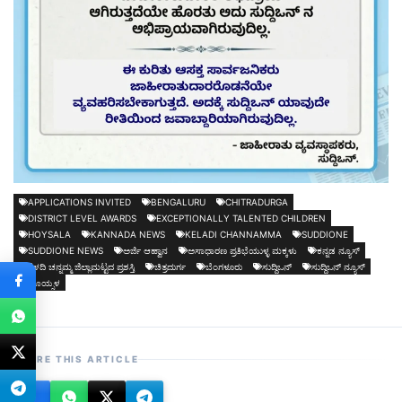
APPLICATIONS INVITED
BENGALURU
CHITRADURGA
DISTRICT LEVEL AWARDS
EXCEPTIONALLY TALENTED CHILDREN
HOYSALA
KANNADA NEWS
KELADI CHANNAMMA
SUDDIONE
SUDDIONE NEWS
ಅರ್ಜಿ ಆಹ್ವಾನ
ಅಸಾಧಾರಣ ಪ್ರತಿಭೆಯುಳ್ಳ ಮಕ್ಕಳು
ಕನ್ನಡ ನ್ಯೂಸ್
ಕೆಳದಿ ಚನ್ನಮ್ಮ ಜಿಲ್ಲಾಮಟ್ಟದ ಪ್ರಶಸ್ತಿ
ಚಿತ್ರದುರ್ಗ
ಬೆಂಗಳೂರು
ಸುದ್ದಿಒನ್
ಸುದ್ದಿಒನ್ ನ್ಯೂಸ್
ಹೊಯ್ಸಳ
SHARE THIS ARTICLE