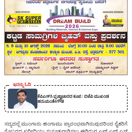
ಇದನ್ನು ಓದಿ
ಕೆಪಿಎಸ್‍ಸಿ ಭ್ರಷ್ಟಾಚಾರದ ಕೂಪ : ಬಿಜೆಪಿ ಮುಖಂಡ
ಹನುಮಂತೇಗೌಡ
ಸದ್ಯದಲ್ಲೆ ಮುಂಗಾರು ಹಂಗಾಮು ಪ್ರಾರಂಭವಾಗಿರುವುದರಿಂದ ರೈತರಿಗೆ
ಗೊಬ್ಬರದ ಖರೀದಿಯು ಸುಸೂತ್ರವಾಗಿಸಲು ಈಗಿರುವ ಎಫ್.ಎಫ್.ಎಸ್