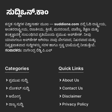
ಕನ್ನಡ ಸುದ್ದಿಗಳ ವಿಶ್ವಾಸಾರ್ಹ ಮೂಲ —
suddione.com
ನಲ್ಲಿ ಓದಿ ರಾಷ್ಟ್ರೀಯ,
ಅಂತರರಾಷ್ಟ್ರೀಯ, ರಾಜಕೀಯ, ಕ್ರೀಡೆ, ಮನರಂಜನೆ, ವಾಣಿಜ್ಯ, ಶಿಕ್ಷಣ ಮತ್ತು
ತಂತ್ರಜ್ಞಾನಕ್ಕೆ ಸಂಬಂಧಿಸಿದ ಪ್ರತಿಯೊಂದು ಪ್ರಮುಖ ಅಪ್‌ಡೇಟ್. ನೀವು
ಯಾವಾಗಲೂ ಅಪ್‌ಡೇಟ್ ಆಗಿರಲು ನಾವು ವೇಗವಾದ, ನಿಖರವಾದ ಮತ್ತು
ನಿಷ್ಪಕ್ಷಪಾತವಾದ ಸುದ್ದಿಗಳನ್ನು ಸರಳ ಹಾಗೂ ಸ್ಪಷ್ಟ ಭಾಷೆಯಲ್ಲಿ ನೀಡುತ್ತೇವೆ.
ಸಂಪಾದಕರು:
ನಾಗೇಂದ್ರ ರೆಡ್ಡಿ ಪಿ.ಎಲ್
Categories
Quick Links
ಪ್ರಮುಖ ಸುದ್ದಿ
About Us
ಲೋಕಲ್ ಸುದ್ದಿ
Contact Us
ಆರೋಗ್ಯ
Disclaimer
ರಾಜ್ಯ ಸುದ್ದಿ
Privacy Policy