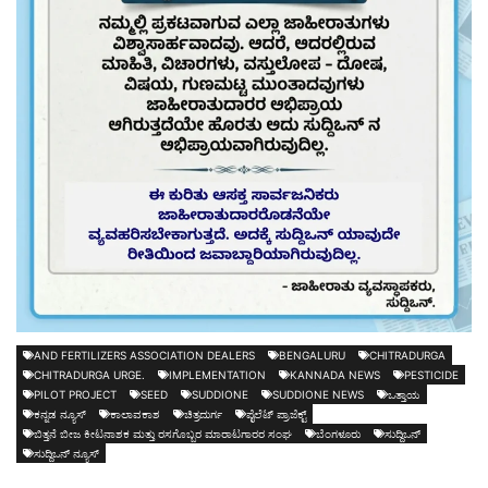
AND FERTILIZERS ASSOCIATION DEALERS
BENGALURU
CHITRADURGA
CHITRADURGA URGE.
IMPLEMENTATION
KANNADA NEWS
PESTICIDE
PILOT PROJECT
SEED
SUDDIONE
SUDDIONE NEWS
ಒತ್ತಾಯ
ಕನ್ನಡ ನ್ಯೂಸ್
ಕಾಲಾವಕಾಶ
ಚಿತ್ರದುರ್ಗ
ಪೈಲೆಟ್ ಪ್ರಾಜೆಕ್ಟ್
ಬಿತ್ತನೆ ಬೀಜ ಕೀಟನಾಶಕ ಮತ್ತು ರಸಗೊಬ್ಬರ ಮಾರಾಟಗಾರರ ಸಂಘ
ಬೆಂಗಳೂರು
ಸುದ್ದಿಒನ್
ಸುದ್ದಿಒನ್ ನ್ಯೂಸ್