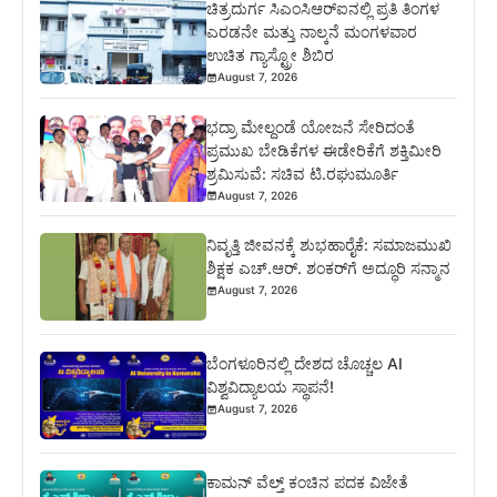
ಚಿತ್ರದುರ್ಗ ಸಿಎಂಸಿಆರ್‍ಐನಲ್ಲಿ ಪ್ರತಿ ತಿಂಗಳ
ಎರಡನೇ ಮತ್ತು ನಾಲ್ಕನೆ ಮಂಗಳವಾರ
ಉಚಿತ ಗ್ಯಾಸ್ಟ್ರೋ ಶಿಬಿರ
August 7, 2026
ಭದ್ರಾ ಮೇಲ್ದಂಡೆ ಯೋಜನೆ ಸೇರಿದಂತೆ
ಪ್ರಮುಖ ಬೇಡಿಕೆಗಳ ಈಡೇರಿಕೆಗೆ ಶಕ್ತಿಮೀರಿ
ಶ್ರಮಿಸುವೆ: ಸಚಿವ ಟಿ.ರಘುಮೂರ್ತಿ
August 7, 2026
ನಿವೃತ್ತಿ ಜೀವನಕ್ಕೆ ಶುಭಹಾರೈಕೆ: ಸಮಾಜಮುಖಿ
ಶಿಕ್ಷಕ ಎಚ್.ಆರ್. ಶಂಕರ್‌ಗೆ ಅದ್ಧೂರಿ ಸನ್ಮಾನ
August 7, 2026
ಬೆಂಗಳೂರಿನಲ್ಲಿ ದೇಶದ ಚೊಚ್ಚಲ AI
ವಿಶ್ವವಿದ್ಯಾಲಯ ಸ್ಥಾಪನೆ!
August 7, 2026
ಕಾಮನ್ ವೆಲ್ತ್ ಕಂಚಿನ ಪದಕ ವಿಜೇತೆ