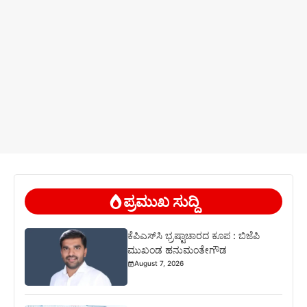
ಪ್ರಮುಖ ಸುದ್ದಿ
ಕೆಪಿಎಸ್‍ಸಿ ಭ್ರಷ್ಟಾಚಾರದ ಕೂಪ : ಬಿಜೆಪಿ
ಮುಖಂಡ ಹನುಮಂತೇಗೌಡ
August 7, 2026