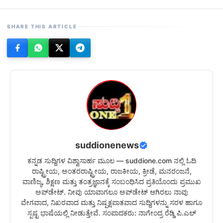
SHARE THIS ARTICLE
suddionenews
ಕನ್ನಡ ಸುದ್ದಿಗಳ ವಿಶ್ವಾಸಾರ್ಹ ಮೂಲ — suddione.com ನಲ್ಲಿ ಓದಿ
ರಾಷ್ಟ್ರೀಯ, ಅಂತರರಾಷ್ಟ್ರೀಯ, ರಾಜಕೀಯ, ಕ್ರೀಡೆ, ಮನರಂಜನೆ,
ವಾಣಿಜ್ಯ, ಶಿಕ್ಷಣ ಮತ್ತು ತಂತ್ರಜ್ಞಾನಕ್ಕೆ ಸಂಬಂಧಿಸಿದ ಪ್ರತಿಯೊಂದು ಪ್ರಮುಖ
ಅಪ್‌ಡೇಟ್. ನೀವು ಯಾವಾಗಲೂ ಅಪ್‌ಡೇಟ್ ಆಗಿರಲು ನಾವು
ವೇಗವಾದ, ನಿಖರವಾದ ಮತ್ತು ನಿಷ್ಪಕ್ಷಪಾತವಾದ ಸುದ್ದಿಗಳನ್ನು ಸರಳ ಹಾಗೂ
ಸ್ಪಷ್ಟ ಭಾಷೆಯಲ್ಲಿ ನೀಡುತ್ತೇವೆ. ಸಂಪಾದಕರು: ನಾಗೇಂದ್ರ ರೆಡ್ಡಿ ಪಿ.ಎಲ್