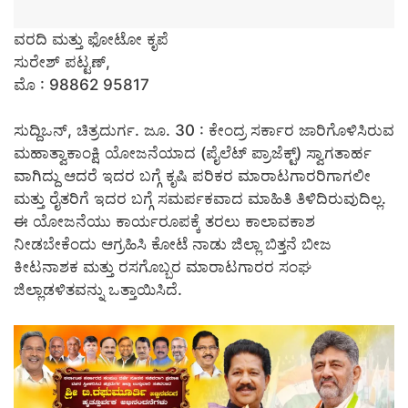
ವರದಿ ಮತ್ತು ಫೋಟೋ ಕೃಪೆ
ಸುರೇಶ್ ಪಟ್ಟಣ್,
ಮೊ : 98862 95817
ಸುದ್ದಿಒನ್, ಚಿತ್ರದುರ್ಗ. ಜೂ. 30 : ಕೇಂದ್ರ ಸರ್ಕಾರ ಜಾರಿಗೊಳಿಸಿರುವ
ಮಹಾತ್ವಾಕಾಂಕ್ಷಿ ಯೋಜನೆಯಾದ (ಪೈಲೆಟ್ ಪ್ರಾಜೆಕ್ಟ್) ಸ್ವಾಗತಾರ್ಹ
ವಾಗಿದ್ದು ಆದರೆ ಇದರ ಬಗ್ಗೆ ಕೃಷಿ ಪರಿಕರ ಮಾರಾಟಗಾರರಿಗಾಗಲೀ
ಮತ್ತು ರೈತರಿಗೆ ಇದರ ಬಗ್ಗೆ ಸಮರ್ಪಕವಾದ ಮಾಹಿತಿ ತಿಳಿದಿರುವುದಿಲ್ಲ.
ಈ ಯೋಜನೆಯು ಕಾರ್ಯರೂಪಕ್ಕೆ ತರಲು ಕಾಲಾವಕಾಶ
ನೀಡಬೇಕೆಂದು ಆಗ್ರಹಿಸಿ ಕೋಟೆ ನಾಡು ಜಿಲ್ಲಾ ಬಿತ್ತನೆ ಬೀಜ
ಕೀಟನಾಶಕ ಮತ್ತು ರಸಗೊಬ್ಬರ ಮಾರಾಟಗಾರರ ಸಂಘ
ಜಿಲ್ಲಾಡಳಿತವನ್ನು ಒತ್ತಾಯಿಸಿದೆ.