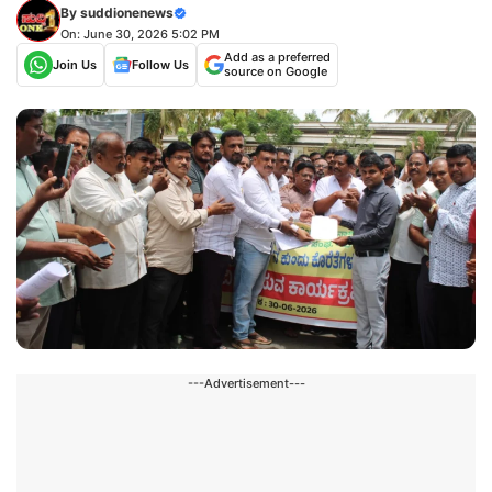
By
suddionenews
On: June 30, 2026 5:02 PM
Add as a preferred
Join Us
Follow Us
source on Google
---Advertisement---