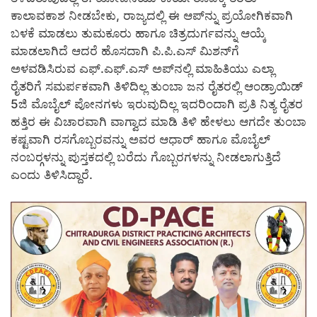
ಕಾಲಾವಕಾಶ ನೀಡಬೇಕು, ರಾಜ್ಯದಲ್ಲಿ ಈ ಆಪ್‍ನ್ನು ಪ್ರಯೋಗಿಕವಾಗಿ
ಬಳಕೆ ಮಾಡಲು ತುಮಕೂರು ಹಾಗೂ ಚಿತ್ರದುರ್ಗವನ್ನು ಆಯ್ಕೆ
ಮಾಡಲಾಗಿದೆ ಆದರೆ ಹೊಸದಾಗಿ ಪಿ.ಪಿ.ಎಸ್ ಮಿಶನ್‍ಗೆ
ಅಳವಡಿಸಿರುವ ಎಫ್.ಎಫ್.ಎಸ್ ಅಪ್‍ನಲ್ಲಿ ಮಾಹಿತಿಯು ಎಲ್ಲಾ
ರೈತರಿಗೆ ಸಮರ್ಪಕವಾಗಿ ತಿಳಿದಿಲ್ಲ ತುಂಬಾ ಜನ ರೈತರಲ್ಲಿ ಆಂಡ್ರಾಯಿಡ್
5ಜಿ ಮೊಬೈಲ್ ಪೋನಗಳು ಇರುವುದಿಲ್ಲ ಇದರಿಂದಾಗಿ ಪ್ರತಿ ನಿತ್ಯ ರೈತರ
ಹತ್ತಿರ ಈ ವಿಚಾರವಾಗಿ ವಾಗ್ವಾದ ಮಾಡಿ ತಿಳಿ ಹೇಳಲು ಆಗದೇ ತುಂಬಾ
ಕಷ್ಟವಾಗಿ ರಸಗೊಬ್ಬರವನ್ನು ಅವರ ಆಧಾರ್ ಹಾಗೂ ಮೊಬೈಲ್
ನಂಬರ್‍ಗಳನ್ನು ಪುಸ್ತಕದಲ್ಲಿ ಬರೆದು ಗೊಬ್ಬರಗಳನ್ನು ನೀಡಲಾಗುತ್ತಿದೆ
ಎಂದು ತಿಳಿಸಿದ್ದಾರೆ.