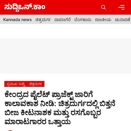
Skip
to
content
Men
Kannada news
ಚಿತ್ರದುರ್ಗ
ದಾವಣಗೆರೆ
ಬೆಂಗಳೂರು
ರಾಜಕೀಯ
ಚುನಾವಣೆ
ಪ್ರಮುಖ ಸುದ್ದಿ
ಚಿತ್ರದುರ್ಗ
ಕೇಂದ್ರದ ಪೈಲೆಟ್ ಪ್ರಾಜೆಕ್ಟ್ ಜಾರಿಗೆ
ಕಾಲಾವಕಾಶ ನೀಡಿ: ಚಿತ್ರದುರ್ಗದಲ್ಲಿ ಬಿತ್ತನೆ
ಬೀಜ ಕೀಟನಾಶಕ ಮತ್ತು ರಸಗೊಬ್ಬರ
ಮಾರಾಟಗಾರರ ಒತ್ತಾಯ