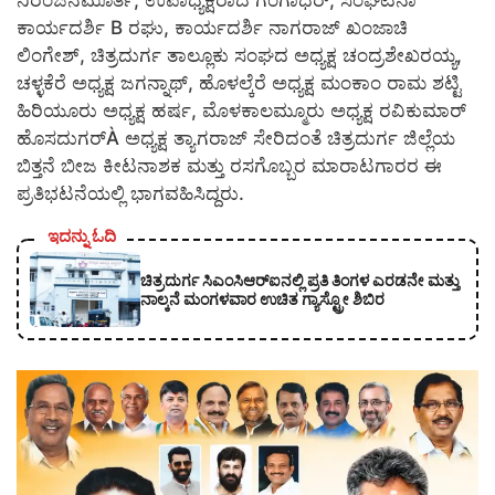
ನಿರಂಜನಮೂರ್ತಿ, ಉಪಾಧ್ಯಕ್ಷರಾದ ಗಂಗಾಧರ್, ಸಂಘಟನಾ
ಕಾರ್ಯದರ್ಶಿ B ರಘು, ಕಾರ್ಯದರ್ಶಿ ನಾಗರಾಜ್ ಖಂಜಾಚಿ
ಲಿಂಗೇಶ್, ಚಿತ್ರದುರ್ಗ ತಾಲ್ಲೂಕು ಸಂಘದ ಅಧ್ಯಕ್ಷ ಚಂದ್ರಶೇಖರಯ್ಯ,
ಚಳ್ಳಕೆರೆ ಅಧ್ಯಕ್ಷ ಜಗನ್ನಾಥ್, ಹೊಳಲ್ಕೆರೆ ಅಧ್ಯಕ್ಷ ಮಂಕಾಂ ರಾಮ ಶಟ್ಟಿ
ಹಿರಿಯೂರು ಅಧ್ಯಕ್ಷ ಹರ್ಷ, ಮೊಳಕಾಲಮ್ಮೂರು ಅಧ್ಯಕ್ಷ ರವಿಕುಮಾರ್
ಹೊಸದುಗರ್À ಅಧ್ಯಕ್ಷ ತ್ಯಾಗರಾಜ್ ಸೇರಿದಂತೆ ಚಿತ್ರದುರ್ಗ ಜಿಲ್ಲೆಯ
ಬಿತ್ತನೆ ಬೀಜ ಕೀಟನಾಶಕ ಮತ್ತು ರಸಗೊಬ್ಬರ ಮಾರಾಟಗಾರರ ಈ
ಪ್ರತಿಭಟನೆಯಲ್ಲಿ ಭಾಗವಹಿಸಿದ್ದರು.
ಇದನ್ನು ಓದಿ
ಚಿತ್ರದುರ್ಗ ಸಿಎಂಸಿಆರ್‍ಐನಲ್ಲಿ ಪ್ರತಿ ತಿಂಗಳ ಎರಡನೇ ಮತ್ತು
ನಾಲ್ಕನೆ ಮಂಗಳವಾರ ಉಚಿತ ಗ್ಯಾಸ್ಟ್ರೋ ಶಿಬಿರ