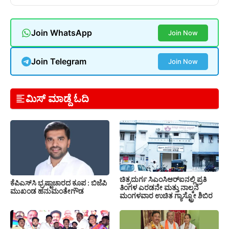
Join WhatsApp
Join Now
Join Telegram
Join Now
ಮಿಸ್ ಮಾಡ್ದೆ ಓದಿ
ಚಿತ್ರದುರ್ಗ ಸಿಎಂಸಿಆರ್‍ಐನಲ್ಲಿ ಪ್ರತಿ
ಕೆಪಿಎಸ್‍ಸಿ ಭ್ರಷ್ಟಾಚಾರದ ಕೂಪ : ಬಿಜೆಪಿ
ತಿಂಗಳ ಎರಡನೇ ಮತ್ತು ನಾಲ್ಕನೆ
ಮುಖಂಡ ಹನುಮಂತೇಗೌಡ
ಮಂಗಳವಾರ ಉಚಿತ ಗ್ಯಾಸ್ಟ್ರೋ ಶಿಬಿರ