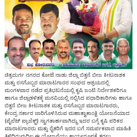
ಚಿತ್ರದುರ್ಗ ನಗರದ ಕೋಟೆ ನಾಡು ಜಿಲ್ಲಾ ಬಿತ್ತನೆ ಬೀಜ ಕೀಟನಾಶಕ
ಮತ್ತು ರಸಗೊಬ್ಬರ ಮಾರಾಟಗಾರರ ಸಂಘದ ಆಶ್ರಯದಲ್ಲಿ
ಮಂಗಳವಾರ ನಡೆದ ಪ್ರತಿಭಟನೆಯಲ್ಲಿ ಕೃಷಿ ಜಂಟಿ ನಿರ್ದೇಶಕರಿಗೂ
ಹಾಗೂ ಜಿಲ್ಲಾಡಳಿತಕ್ಕೆ ಮನವಿಯಲ್ಲಿ ಸಲ್ಲಿಸಿದ ಪಧಾದಿಕಾರಿಗಳು ಹಾಗೂ
ಬಿತ್ತನೆ ಬೀಜ ಕೀಟನಾಶಕ ಮತ್ತು ರಸಗೊಬ್ಬರ ಮಾರಾಟಗಾರರು,
ಕೇಂದ್ರ ಸರ್ಕಾರ ಜಾರಿಗೊಳಿಸಿರುವ ಮಹಾತ್ವಾಕಾಂಕ್ಷಿ ಯೋಜನೆಯಾದ
(ಪೈಲೆಟ್ ಪ್ರಾಜೆಕ್ಟ್) ಸ್ವಾಗತಾರ್ಹವಾಗಿದ್ದು ಇದರ ಬಗ್ಗೆ ಕೃಷಿ ಪರಿಕರ
ಮಾರಾಟಗಾರರು ಮತ್ತು ರೈತರಿಗೆ ಇದರ ಬಗೆ ಸಮರ್ಪಕವಾದ ಮಾಹಿತಿ
ತಿಳಿದಿರುವುದಿಲ್ಲ ಈ ಯೋಜನೆಯು ಕಾರ್ಯರೂಪಕ್ಕೆ ತರಲು