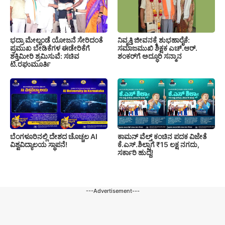
ಭದ್ರಾ ಮೇಲ್ದಂಡೆ ಯೋಜನೆ ಸೇರಿದಂತೆ
ನಿವೃತ್ತಿ ಜೀವನಕ್ಕೆ ಶುಭಹಾರೈಕೆ:
ಪ್ರಮುಖ ಬೇಡಿಕೆಗಳ ಈಡೇರಿಕೆಗೆ
ಸಮಾಜಮುಖಿ ಶಿಕ್ಷಕ ಎಚ್.ಆರ್.
ಶಕ್ತಿಮೀರಿ ಶ್ರಮಿಸುವೆ: ಸಚಿವ
ಶಂಕರ್‌ಗೆ ಅದ್ಧೂರಿ ಸನ್ಮಾನ
ಟಿ.ರಘುಮೂರ್ತಿ
ಬೆಂಗಳೂರಿನಲ್ಲಿ ದೇಶದ ಚೊಚ್ಚಲ AI
ಕಾಮನ್ ವೆಲ್ತ್ ಕಂಚಿನ ಪದಕ ವಿಜೇತೆ
ವಿಶ್ವವಿದ್ಯಾಲಯ ಸ್ಥಾಪನೆ!
ಕೆ.ಎಸ್.ಶಿಲ್ಪಾಗೆ ₹15 ಲಕ್ಷ ನಗದು,
ಸರ್ಕಾರಿ ಹುದ್ದೆ!
---Advertisement---