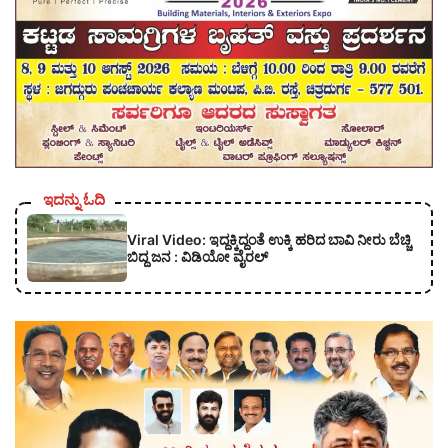
ಇದನ್ನು ಓದಿ
Viral Video: ಇದ್ದಕ್ಕಿದ್ದಂತೆ ಉಕ್ಕಿ ಹರಿದ ಬಾವಿ ನೀರು ಬೆಚ್ಚಿ
ಬಿದ್ದ ಜನ : ವಿಡಿಯೋ ವೈರಲ್