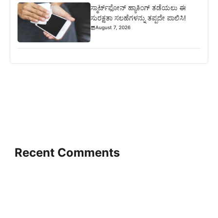
ಸ್ಮಾರ್ಟ್‌ಫೋನ್ ಹ್ಯಾಕಿಂಗ್ ತಡೆಯಲು ಈ
ಸುರಕ್ಷತಾ ಸಲಹೆಗಳನ್ನು ತಪ್ಪದೇ ಪಾಲಿಸಿ!
August 7, 2026
Recent Comments