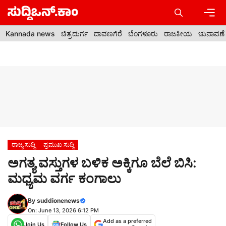
Skip
to
content
Men
Kannada news
ಚಿತ್ರದುರ್ಗ
ದಾವಣಗೆರೆ
ಬೆಂಗಳೂರು
ರಾಜಕೀಯ
ಚುನಾವಣೆ
ರಾಜ್ಯ ಸುದ್ದಿ
ಪ್ರಮುಖ ಸುದ್ದಿ
ಅಗತ್ಯ ವಸ್ತುಗಳ ಬಳಿಕ ಅಕ್ಕಿಗೂ ಬೆಲೆ ಬಿಸಿ:
ಮಧ್ಯಮ ವರ್ಗ ಕಂಗಾಲು
By
suddionenews
On: June 13, 2026 6:12 PM
Add as a preferred
Join Us
Follow Us