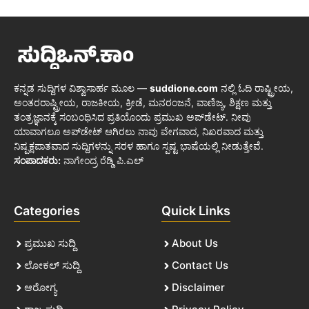
ಕನ್ನಡ ಸುದ್ದಿಗಳ ವಿಶ್ವಾಸಾರ್ಹ ಮೂಲ —
suddione.com
ನಲ್ಲಿ ಓದಿ ರಾಷ್ಟ್ರೀಯ,
ಅಂತರರಾಷ್ಟ್ರೀಯ, ರಾಜಕೀಯ, ಕ್ರೀಡೆ, ಮನರಂಜನೆ, ವಾಣಿಜ್ಯ, ಶಿಕ್ಷಣ ಮತ್ತು
ತಂತ್ರಜ್ಞಾನಕ್ಕೆ ಸಂಬಂಧಿಸಿದ ಪ್ರತಿಯೊಂದು ಪ್ರಮುಖ ಅಪ್‌ಡೇಟ್. ನೀವು
ಯಾವಾಗಲೂ ಅಪ್‌ಡೇಟ್ ಆಗಿರಲು ನಾವು ವೇಗವಾದ, ನಿಖರವಾದ ಮತ್ತು
ನಿಷ್ಪಕ್ಷಪಾತವಾದ ಸುದ್ದಿಗಳನ್ನು ಸರಳ ಹಾಗೂ ಸ್ಪಷ್ಟ ಭಾಷೆಯಲ್ಲಿ ನೀಡುತ್ತೇವೆ.
ಸಂಪಾದಕರು:
ನಾಗೇಂದ್ರ ರೆಡ್ಡಿ ಪಿ.ಎಲ್
Categories
Quick Links
ಪ್ರಮುಖ ಸುದ್ದಿ
About Us
ಲೋಕಲ್ ಸುದ್ದಿ
Contact Us
ಆರೋಗ್ಯ
Disclaimer