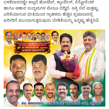
ಬಳಕೆದಾರರಷ್ಟೇ ಅಲ್ಲದೆ ಹೋಟೆಲ್‌, ಕ್ಯಾಂಟೀನ್‌, ರೆಸ್ಟೋರೆಂಟ್‌
ಹಾಗೂ ಆಹಾರ ಉದ್ಯಮಗಳ ಮೇಲೂ ಬಿದ್ದಿದೆ. ಅಕ್ಕಿ ಬೆಲೆ ಮತ್ತಷ್ಟು
ಏರಿಕೆಯಾಗುವ ಭೀತಿಯಿಂದ ಗ್ರಾಹಕರು ಹೆಚ್ಚಿನ ಪ್ರಮಾಣದಲ್ಲಿ
ಖರೀದಿಗೆ ಮುಂದಾಗುತ್ತಿರುವುದು ಬೇಡಿಕೆಯನ್ನು ಇನ್ನಷ್ಟು ಹೆಚ್ಚಿಸಿದೆ.