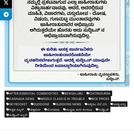
AFTER ESSENTIAL COMMODITIES
BENGALURU
CHITRADURGA
KANNADA NEWS
MIDDLE CLASS IS IN TROUBLE
RICE PRICES
SKYROCKET
SUDDIONE
SUDDIONE NEWS
ಅಕ್ಕಿಗೂ ಬೆಲೆ ಬಿಸಿ
ಅಗತ್ಯ ವಸ್ತು
ಕನ್ನಡ ನ್ಯೂಸ್
ಚಿತ್ರದುರ್ಗ
ಬೆಂಗಳೂರು
ಮಧ್ಯಮ ವರ್ಗ ಕಂಗಾಲು
ಸುದ್ದಿಒನ್
ಸುದ್ದಿಒನ್ ನ್ಯೂಸ್