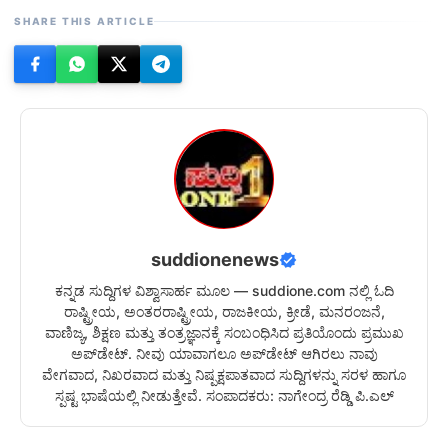
SHARE THIS ARTICLE
suddionenews
ಕನ್ನಡ ಸುದ್ದಿಗಳ ವಿಶ್ವಾಸಾರ್ಹ ಮೂಲ — suddione.com ನಲ್ಲಿ ಓದಿ
ರಾಷ್ಟ್ರೀಯ, ಅಂತರರಾಷ್ಟ್ರೀಯ, ರಾಜಕೀಯ, ಕ್ರೀಡೆ, ಮನರಂಜನೆ,
ವಾಣಿಜ್ಯ, ಶಿಕ್ಷಣ ಮತ್ತು ತಂತ್ರಜ್ಞಾನಕ್ಕೆ ಸಂಬಂಧಿಸಿದ ಪ್ರತಿಯೊಂದು ಪ್ರಮುಖ
ಅಪ್‌ಡೇಟ್. ನೀವು ಯಾವಾಗಲೂ ಅಪ್‌ಡೇಟ್ ಆಗಿರಲು ನಾವು
ವೇಗವಾದ, ನಿಖರವಾದ ಮತ್ತು ನಿಷ್ಪಕ್ಷಪಾತವಾದ ಸುದ್ದಿಗಳನ್ನು ಸರಳ ಹಾಗೂ
ಸ್ಪಷ್ಟ ಭಾಷೆಯಲ್ಲಿ ನೀಡುತ್ತೇವೆ. ಸಂಪಾದಕರು: ನಾಗೇಂದ್ರ ರೆಡ್ಡಿ ಪಿ.ಎಲ್