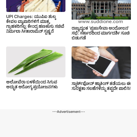
UPI Charges: ಯುಪಿಐ ಶುಲ್ಕ
ಕೇವಲ ವ್ಯಾಪಾರಿಗಳಿಗೆ ಮಾತ್ರ,
ಗ್ರಾಹಕರಿಗಲ್ಲ: ಕೇಂದ್ರ ಹಣಕಾಸು ಸಚಿವೆ
ರಾಜ್ಯದ್ಯಂತ ‘ಪ್ರಜಾಸೇವಾ ಆಂದೋಲನ’
ನಿರ್ಮಲಾ ಸೀತಾರಾಮನ್ ಸ್ಪಷ್ಟನೆ
ಸಭೆ: ಸರ್ಕಾರದಿಂದ ಮಾರ್ಗದರ್ಶಿ ಸೂಚಿ
ಬಿಡುಗಡೆ
ಅಲೋವೆರಾ ಬಳಕೆಯಿಂದ ಸಿಗುವ
ಸ್ಮಾರ್ಟ್‌ಫೋನ್ ಹ್ಯಾಕಿಂಗ್ ತಡೆಯಲು ಈ
ಅದ್ಭುತ ಆರೋಗ್ಯ ಪ್ರಯೋಜನಗಳು
ಸುರಕ್ಷತಾ ಸಲಹೆಗಳನ್ನು ತಪ್ಪದೇ ಪಾಲಿಸಿ!
---Advertisement---