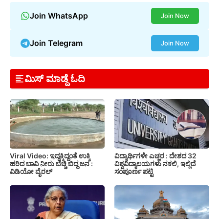
Join WhatsApp
Join Now
Join Telegram
Join Now
ಮಿಸ್ ಮಾಡ್ದೆ ಓದಿ
Viral Video: ಇದ್ದಕ್ಕಿದ್ದಂತೆ ಉಕ್ಕಿ
ವಿದ್ಯಾರ್ಥಿಗಳೇ ಎಚ್ಚರ : ದೇಶದ 32
ಹರಿದ ಬಾವಿ ನೀರು ಬೆಚ್ಚಿ ಬಿದ್ದ ಜನ :
ವಿಶ್ವವಿದ್ಯಾಲಯಗಳು ನಕಲಿ, ಇಲ್ಲಿದೆ
ವಿಡಿಯೋ ವೈರಲ್
ಸಂಪೂರ್ಣ ಪಟ್ಟಿ