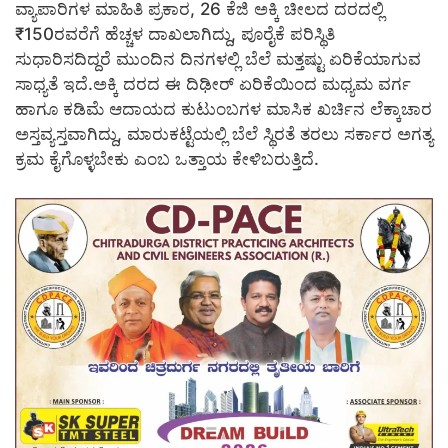
ವ್ಯಾಪಾರಿಗಳ ಮಾಹಿತಿ ಪ್ರಕಾರ, 26 ಕೆಜಿ ಅಕ್ಕಿ ಚೀಲದ ದರದಲ್ಲಿ
₹150ರವರೆಗೆ ಹೆಚ್ಚಳ ದಾಖಲಾಗಿದ್ದು, ಪೂರೈಕೆ ಪರಿಸ್ಥಿತಿ
ಸುಧಾರಿಸದಿದ್ದರೆ ಮುಂದಿನ ದಿನಗಳಲ್ಲಿ ಬೆಲೆ ಮತ್ತಷ್ಟು ಏರಿಕೆಯಾಗುವ
ಸಾಧ್ಯತೆ ಇದೆ.ಅಕ್ಕಿ ದರದ ಈ ದಿಢೀರ್ ಏರಿಕೆಯಿಂದ ಮಧ್ಯಮ ವರ್ಗ
ಹಾಗೂ ಕಡಿಮೆ ಆದಾಯದ ಕುಟುಂಬಗಳ ಮಾಸಿಕ ಖರ್ಚಿನ ಲೆಕ್ಕಾಚಾರ
ಅಸ್ತವ್ಯಸ್ತವಾಗಿದ್ದು, ಮಾರುಕಟ್ಟೆಯಲ್ಲಿ ಬೆಲೆ ಸ್ಥಿರತೆ ತರಲು ಸರ್ಕಾರ ಅಗತ್ಯ
ಕ್ರಮ ಕೈಗೊಳ್ಳಬೇಕು ಎಂಬ ಒತ್ತಾಯ ಕೇಳಿಬರುತ್ತಿದೆ.