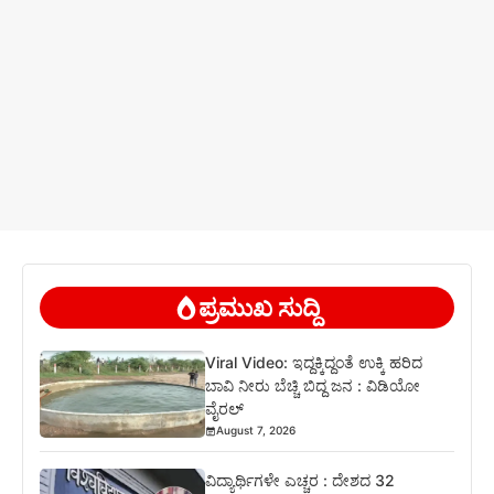
ಪ್ರಮುಖ ಸುದ್ದಿ
Viral Video: ಇದ್ದಕ್ಕಿದ್ದಂತೆ ಉಕ್ಕಿ ಹರಿದ
ಬಾವಿ ನೀರು ಬೆಚ್ಚಿ ಬಿದ್ದ ಜನ : ವಿಡಿಯೋ
ವೈರಲ್
August 7, 2026
ವಿದ್ಯಾರ್ಥಿಗಳೇ ಎಚ್ಚರ : ದೇಶದ 32