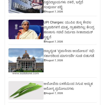
ವಿಶ್ವವಿದ್ಯಾಲಯಗಳು ನಕಲಿ, ಇಲ್ಲಿದೆ
ಸಂಪೂರ್ಣ ಪಟ್ಟಿ
August 7, 2026
UPI Charges: ಯುಪಿಐ ಶುಲ್ಕ ಕೇವಲ
ವ್ಯಾಪಾರಿಗಳಿಗೆ ಮಾತ್ರ, ಗ್ರಾಹಕರಿಗಲ್ಲ: ಕೇಂದ್ರ
ಹಣಕಾಸು ಸಚಿವೆ ನಿರ್ಮಲಾ ಸೀತಾರಾಮನ್
ಸ್ಪಷ್ಟನೆ
August 7, 2026
ರಾಜ್ಯದ್ಯಂತ ‘ಪ್ರಜಾಸೇವಾ ಆಂದೋಲನ’ ಸಭೆ:
ಸರ್ಕಾರದಿಂದ ಮಾರ್ಗದರ್ಶಿ ಸೂಚಿ ಬಿಡುಗಡೆ
August 7, 2026
ಅಲೋವೆರಾ ಬಳಕೆಯಿಂದ ಸಿಗುವ ಅದ್ಭುತ
ಆರೋಗ್ಯ ಪ್ರಯೋಜನಗಳು
August 7, 2026