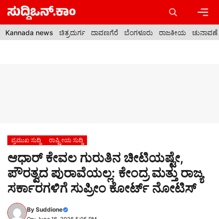
Skip
to
content
Men
Kannada news
ಚಿತ್ರದುರ್ಗ
ದಾವಣಗೆರೆ
ಬೆಂಗಳೂರು
ರಾಜಕೀಯ
ಚುನಾವಣೆ
ಪ್ರಮುಖ ಸುದ್ದಿ
ರಾಷ್ಟ್ರೀಯ ಸುದ್ದಿ
ಆಧಾರ್ ಕೇವಲ ಗುರುತಿನ ಚೀಟಿಯಷ್ಟೇ,
ಪೌರತ್ವದ ಪುರಾವೆಯಲ್ಲ: ಕೇಂದ್ರ ಮತ್ತು ರಾಜ್ಯ
ಸರ್ಕಾರಗಳಿಗೆ ಸುಪ್ರೀಂ ಕೋರ್ಟ್ ನೋಟಿಸ್
By
Suddione
On: June 16, 2026 5:05 PM