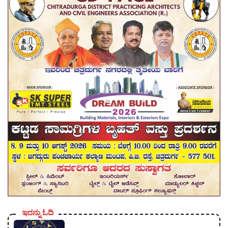
ಇದನ್ನು ಓದಿ