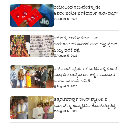
ಜಿಯೋದಿಂದ ಇಂಡಿಪೆಂಡೆನ್ಸ್ ಡೇ
ಆಫರ್: ಜಿಯೋ ಬಳಕೆದಾರರಿಗೆ ಗುಡ್ ನ್ಯೂಸ್
August 5, 2026
ಆರೋಗ್ಯ, ಉದ್ಯೋಗವಲ್ಲ… ‘ಆ
ಹುಡುಗಿಯಿಂದ ಕಾಪಾಡಿ’ ಎಂದ ಭಕ್ತ; ವೈರಲ್
ಆಯ್ತು ಹರಕೆ ಪತ್ರ
August 5, 2026
ಎಸ್‍ಐಆರ್ ಪ್ರಕ್ರಿಯೆ : ಕರ್ನಾಟಕದಲ್ಲಿ ಬಿಹಾರ
ಮತ್ತು ಬಂಗಾಳಕ್ಕಿಂತಲೂ ಹೆಚ್ಚಿನ ಅವಾಂತರ :
ಕಾವಲು ಕಾನೂನು ಸಮಿತಿ
August 5, 2026
ಚಿತ್ರದುರ್ಗದಲ್ಲಿ ಗೋಲ್ಡನ್ ಫ್ಯಾಮಿಲಿ ಐ
ಪಾರ್ಲರ್ ಸ್ಪಾ ಉದ್ಘಾಟಿಸಿದ ಕೆ.ಎಸ್.ಈಶ್ವರಪ್ಪ
August 5, 2026