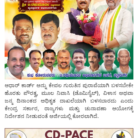
ಆಧಾರ್ ಕಾರ್ಡ್ ಅನ್ನು ಕೇವಲ ಗುರುತಿನ ಪುರಾವೆಯಾಗಿ ಬಳಸಬೇಕೇ
ಹೊರತು ಪೌರತ್ವ, ಮೂಲ ನಿವಾಸಿ (ಡೊಮಿಸೈಲ್), ವಿಳಾಸ ಅಥವಾ
ಜನ್ಮ ದಿನಾಂಕದ ಅಧಿಕೃತ ದಾಖಲೆಯಾಗಿ ಬಳಸಬಾರದು ಎಂದು
ಕೇಂದ್ರ ಸರ್ಕಾರ, ರಾಜ್ಯಗಳು ಮತ್ತು ಚುನಾವಣಾ ಆಯೋಗಕ್ಕೆ
ನಿರ್ದೇಶನ ನೀಡುವಂತೆ ಅರ್ಜಿಯಲ್ಲಿ ಕೋರಲಾಗಿದೆ.