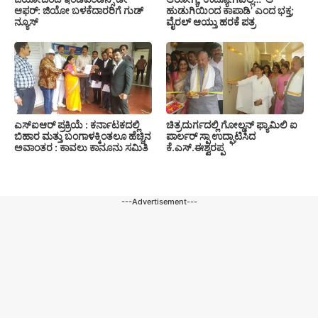
ಆಫರ್: ಜಿಯೋ ಬಳಕೆದಾರರಿಗೆ ಗುಡ್
ಹುಡುಗಿಯಿಂದ ಕಾಪಾಡಿ’ ಎಂದ ಭಕ್ತ;
ನ್ಯೂಸ್
ವೈರಲ್ ಆಯ್ತು ಹರಕೆ ಪತ್ರ
ಎಸ್‍ಐಆರ್ ಪ್ರಕ್ರಿಯೆ : ಕರ್ನಾಟಕದಲ್ಲಿ
ಚಿತ್ರದುರ್ಗದಲ್ಲಿ ಗೋಲ್ಡನ್ ಫ್ಯಾಮಿಲಿ ಐ
ಬಿಹಾರ ಮತ್ತು ಬಂಗಾಳಕ್ಕಿಂತಲೂ ಹೆಚ್ಚಿನ
ಪಾರ್ಲರ್ ಸ್ಪಾ ಉದ್ಘಾಟಿಸಿದ
ಅವಾಂತರ : ಕಾವಲು ಕಾನೂನು ಸಮಿತಿ
ಕೆ.ಎಸ್.ಈಶ್ವರಪ್ಪ
---Advertisement---