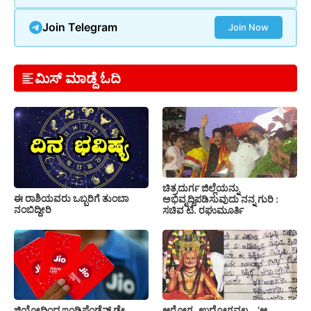
Join Telegram
Join Now
ಮಿಸ್ ಮಾಡ್ದೆ ಓದಿ
ಚಿತ್ರದುರ್ಗ ಜಿಲ್ಲೆಯನ್ನು
ಈ ರಾಶಿಯವರು ಒಬ್ಬರಿಗೆ ತುಂಬಾ
ಅಭಿವೃದ್ದಿಪಡಿಸುವುದು ನನ್ನ ಗುರಿ :
ನಂಬಿದ್ದೀರಿ
ಸಚಿವ ಟಿ. ರಘುಮೂರ್ತಿ
ಜಿಯೋದಿಂದ ಇಂಡಿಪೆಂಡೆನ್ಸ್ ಡೇ
ಆರೋಗ್ಯ, ಉದ್ಯೋಗವಲ್ಲ… ‘ಆ