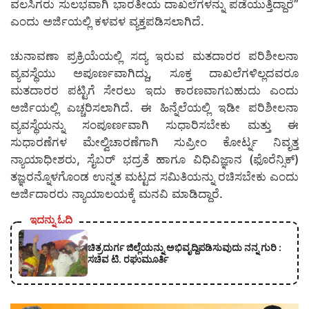
ವಲಸಿಗರು ಸುಲಭವಾಗಿ ಭಾರತೀಯ ದಾಖಲೆಗಳನ್ನು ಪಡೆಯುತ್ತಿದ್ದಾರೆ”
ಎಂದು ಅರ್ಜಿಯಲ್ಲಿ ಕಳವಳ ವ್ಯಕ್ತಪಡಿಸಲಾಗಿದೆ.
ಚುನಾವಣಾ ಪ್ರಕ್ರಿಯೆಯಲ್ಲಿ ಸದ್ಯ ಇರುವ ಮತದಾರರ ಪರಿಶೀಲನಾ
ವ್ಯವಸ್ಥೆಯು ಅಪೂರ್ಣವಾಗಿದ್ದು, ಸೂಕ್ತ ದಾಖಲೆಗಳಿಲ್ಲದವರೂ
ಮತದಾರರ ಪಟ್ಟಿಗೆ ಸೇರಲು ಇದು ಕಾರಣವಾಗಬಹುದು ಎಂದು
ಅರ್ಜಿಯಲ್ಲಿ ಎಚ್ಚರಿಸಲಾಗಿದೆ. ಈ ಹಿನ್ನೆಲೆಯಲ್ಲಿ ಇಡೀ ಪರಿಶೀಲನಾ
ವ್ಯವಸ್ಥೆಯನ್ನು ಸಂಪೂರ್ಣವಾಗಿ ಸುಧಾರಿಸಬೇಕು ಮತ್ತು ಈ
ಸುಧಾರಣೆಗಳ ಮೇಲ್ವಿಚಾರಣೆಗಾಗಿ ಸುಪ್ರೀಂ ಕೋರ್ಟ್ನ ನಿವೃತ್ತ
ನ್ಯಾಯಾಧೀಶರು, ಸೈಬರ್ ಭದ್ರತೆ ಹಾಗೂ ವಿಧಿವಿಜ್ಞಾನ (ಫೊರೆನ್ಸಿಕ್)
ತಜ್ಞರನ್ನೊಳಗೊಂಡ ಉನ್ನತ ಮಟ್ಟದ ಸಮಿತಿಯನ್ನು ರಚಿಸಬೇಕು ಎಂದು
ಅರ್ಜಿದಾರರು ನ್ಯಾಯಾಲಯಕ್ಕೆ ಮನವಿ ಮಾಡಿದ್ದಾರೆ.
ಇದನ್ನು ಓದಿ
ಚಿತ್ರದುರ್ಗ ಜಿಲ್ಲೆಯನ್ನು ಅಭಿವೃದ್ದಿಪಡಿಸುವುದು ನನ್ನ ಗುರಿ :
ಸಚಿವ ಟಿ. ರಘುಮೂರ್ತಿ