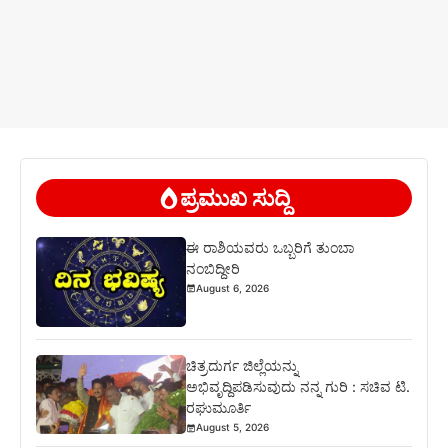
ಪ್ರಮುಖ ಸುದ್ದಿ
ಈ ರಾಶಿಯವರು ಒಬ್ಬರಿಗೆ ತುಂಬಾ
ನಂಬಿದ್ದೀರಿ
August 6, 2026
ಚಿತ್ರದುರ್ಗ ಜಿಲ್ಲೆಯನ್ನು
ಅಭಿವೃದ್ದಿಪಡಿಸುವುದು ನನ್ನ ಗುರಿ : ಸಚಿವ ಟಿ.
ರಘುಮೂರ್ತಿ
August 5, 2026