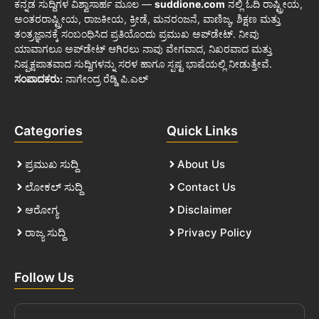
ಕನ್ನಡ ಸುದ್ದಿಗಳ ವಿಶ್ವಾಸಾರ್ಹ ಮೂಲ —
suddione.com
ನಲ್ಲಿ ಓದಿ ರಾಷ್ಟ್ರೀಯ,
ಅಂತರರಾಷ್ಟ್ರೀಯ, ರಾಜಕೀಯ, ಕ್ರೀಡೆ, ಮನರಂಜನೆ, ವಾಣಿಜ್ಯ, ಶಿಕ್ಷಣ ಮತ್ತು
ತಂತ್ರಜ್ಞಾನಕ್ಕೆ ಸಂಬಂಧಿಸಿದ ಪ್ರತಿಯೊಂದು ಪ್ರಮುಖ ಅಪ್‌ಡೇಟ್. ನೀವು
ಯಾವಾಗಲೂ ಅಪ್‌ಡೇಟ್ ಆಗಿರಲು ನಾವು ವೇಗವಾದ, ನಿಖರವಾದ ಮತ್ತು
ನಿಷ್ಪಕ್ಷಪಾತವಾದ ಸುದ್ದಿಗಳನ್ನು ಸರಳ ಹಾಗೂ ಸ್ಪಷ್ಟ ಭಾಷೆಯಲ್ಲಿ ನೀಡುತ್ತೇವೆ.
ಸಂಪಾದಕರು:
ನಾಗೇಂದ್ರ ರೆಡ್ಡಿ ಪಿ.ಎಲ್
Categories
Quick Links
ಪ್ರಮುಖ ಸುದ್ದಿ
About Us
ಲೋಕಲ್ ಸುದ್ದಿ
Contact Us
ಆರೋಗ್ಯ
Disclaimer
ರಾಜ್ಯ ಸುದ್ದಿ
Privacy Policy
Follow Us