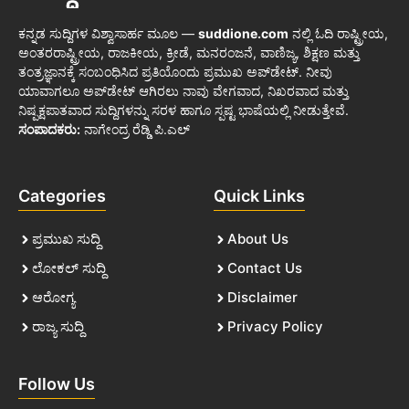
ಕನ್ನಡ ಸುದ್ದಿಗಳ ವಿಶ್ವಾಸಾರ್ಹ ಮೂಲ —
suddione.com
ನಲ್ಲಿ ಓದಿ ರಾಷ್ಟ್ರೀಯ,
ಅಂತರರಾಷ್ಟ್ರೀಯ, ರಾಜಕೀಯ, ಕ್ರೀಡೆ, ಮನರಂಜನೆ, ವಾಣಿಜ್ಯ, ಶಿಕ್ಷಣ ಮತ್ತು
ತಂತ್ರಜ್ಞಾನಕ್ಕೆ ಸಂಬಂಧಿಸಿದ ಪ್ರತಿಯೊಂದು ಪ್ರಮುಖ ಅಪ್‌ಡೇಟ್. ನೀವು
ಯಾವಾಗಲೂ ಅಪ್‌ಡೇಟ್ ಆಗಿರಲು ನಾವು ವೇಗವಾದ, ನಿಖರವಾದ ಮತ್ತು
ನಿಷ್ಪಕ್ಷಪಾತವಾದ ಸುದ್ದಿಗಳನ್ನು ಸರಳ ಹಾಗೂ ಸ್ಪಷ್ಟ ಭಾಷೆಯಲ್ಲಿ ನೀಡುತ್ತೇವೆ.
ಸಂಪಾದಕರು:
ನಾಗೇಂದ್ರ ರೆಡ್ಡಿ ಪಿ.ಎಲ್
Categories
Quick Links
ಪ್ರಮುಖ ಸುದ್ದಿ
About Us
ಲೋಕಲ್ ಸುದ್ದಿ
Contact Us
ಆರೋಗ್ಯ
Disclaimer
ರಾಜ್ಯ ಸುದ್ದಿ
Privacy Policy
Follow Us