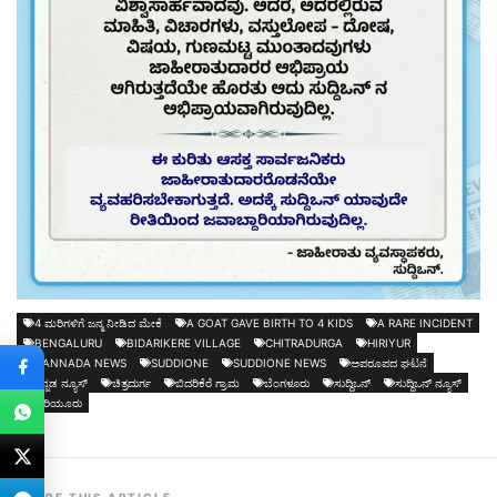
4 ಮರಿಗಳಿಗೆ ಜನ್ಮ ನೀಡಿದ ಮೇಕೆ
A GOAT GAVE BIRTH TO 4 KIDS
A RARE INCIDENT
BENGALURU
BIDARIKERE VILLAGE
CHITRADURGA
HIRIYUR
KANNADA NEWS
SUDDIONE
SUDDIONE NEWS
ಅಪರೂಪದ ಘಟನೆ
ಕನ್ನಡ ನ್ಯೂಸ್
ಚಿತ್ರದುರ್ಗ
ಬಿದರಿಕೆರೆ ಗ್ರಾಮ
ಬೆಂಗಳೂರು
ಸುದ್ದಿಒನ್
ಸುದ್ದಿಒನ್ ನ್ಯೂಸ್
ಹಿರಿಯೂರು