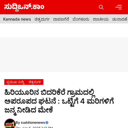
Skip
to
content
Men
Kannada news
ಚಿತ್ರದುರ್ಗ
ದಾವಣಗೆರೆ
ಬೆಂಗಳೂರು
ರಾಜಕೀಯ
ಚುನಾವಣೆ
ಪ್ರಮುಖ ಸುದ್ದಿ
ಚಿತ್ರದುರ್ಗ
ಹಿರಿಯೂರಿನ ಬಿದರಿಕೆರೆ ಗ್ರಾಮದಲ್ಲಿ
ಅಪರೂಪದ ಘಟನೆ : ಒಟ್ಟಿಗೆ 4 ಮರಿಗಳಿಗೆ
ಜನ್ಮ ನೀಡಿದ ಮೇಕೆ
By
suddionenews
On: July 5, 2026 1:31 PM