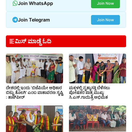
Join WhatsApp
Join Now
Join Telegram
Join Now
ಮಿಸ್ ಮಾಡ್ದೆ ಓದಿ
ದೇಶದಲ್ಲಿ ಇಂದು ‘ಬಿಜೆಪಿಯೇ ಅಧಿಕಾರ
ಮಕ್ಕಳಲ್ಲಿ ನೃತ್ಯಾಸಕ್ತಿ ಬೆಳೆಸಲು
ಬಿಟ್ಟು ತೊಲಗಿ’ ಎಂಬ ವಾತಾವರಣ ಸೃಷ್ಟಿ
ಪೋಷಕರ ಪಾತ್ರ ಮುಖ್ಯ:
: ತಾಜ್‌ಪೀರ್
ಸಿ.ಎಸ್.ಗಾಯಿತ್ರಿ ಅಭಿಮತ