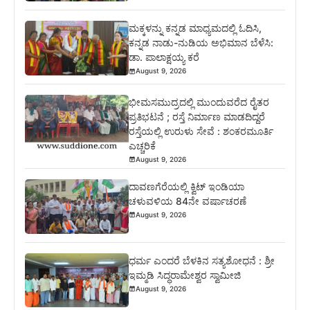
ಮಕ್ಕಳನ್ನು ಕನ್ನಡ ಮಾಧ್ಯಮದಲ್ಲಿ ಓದಿಸಿ,
ಕನ್ನಡ ನಾಡು-ನುಡಿಯ ಅಭಿಮಾನ ಬೆಳೆಸಿ:
ಡಾ. ಪಾಲಾಕ್ಷಯ್ಯ ಕರೆ
August 9, 2026
ಭೀಮಸಮುದ್ರದಲ್ಲಿ ಮುಂದುವರೆದ ರೈತರ
ಪ್ರತಿಭಟನೆ ; ರಸ್ತೆ ನಿರ್ಮಾಣ ಮಾಡದಿದ್ದರೆ
ರಸ್ತೆಯಲ್ಲಿ ಉರುಳು ಸೇವೆ : ಶಂಕರಮೂರ್ತಿ
ಎಚ್ಚರಿಕೆ
August 9, 2026
ದಾವಣಗೆರೆಯಲ್ಲಿ ಕ್ವಿಟ್ ಇಂಡಿಯಾ
ಚಳುವಳಿಯ 84ನೇ ವರ್ಷಾಚರಣೆ
August 9, 2026
ಧರ್ಮ ಎಂದರೆ ಬೆಳಕಿನ ಸತ್ಯಶೋಧನೆ : ಶ್ರೀ
ಇಮ್ಮಡಿ ಸಿದ್ಧರಾಮೇಶ್ವರ ಸ್ವಾಮೀಜಿ
August 9, 2026