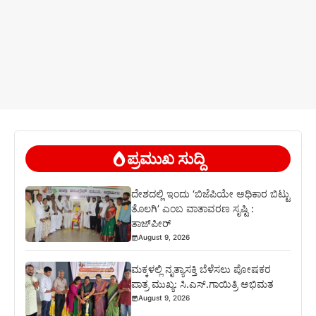
ಪ್ರಮುಖ ಸುದ್ದಿ
ದೇಶದಲ್ಲಿ ಇಂದು ‘ಬಿಜೆಪಿಯೇ ಅಧಿಕಾರ ಬಿಟ್ಟು
ತೊಲಗಿ’ ಎಂಬ ವಾತಾವರಣ ಸೃಷ್ಟಿ :
ತಾಜ್‌ಪೀರ್
August 9, 2026
ಮಕ್ಕಳಲ್ಲಿ ನೃತ್ಯಾಸಕ್ತಿ ಬೆಳೆಸಲು ಪೋಷಕರ
ಪಾತ್ರ ಮುಖ್ಯ: ಸಿ.ಎಸ್.ಗಾಯಿತ್ರಿ ಅಭಿಮತ
August 9, 2026