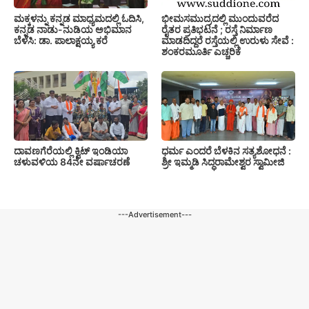
ಮಕ್ಕಳನ್ನು ಕನ್ನಡ ಮಾಧ್ಯಮದಲ್ಲಿ ಓದಿಸಿ,
ಭೀಮಸಮುದ್ರದಲ್ಲಿ ಮುಂದುವರೆದ
ಕನ್ನಡ ನಾಡು-ನುಡಿಯ ಅಭಿಮಾನ
ರೈತರ ಪ್ರತಿಭಟನೆ ; ರಸ್ತೆ ನಿರ್ಮಾಣ
ಬೆಳೆಸಿ: ಡಾ. ಪಾಲಾಕ್ಷಯ್ಯ ಕರೆ
ಮಾಡದಿದ್ದರೆ ರಸ್ತೆಯಲ್ಲಿ ಉರುಳು ಸೇವೆ :
ಶಂಕರಮೂರ್ತಿ ಎಚ್ಚರಿಕೆ
ದಾವಣಗೆರೆಯಲ್ಲಿ ಕ್ವಿಟ್ ಇಂಡಿಯಾ
ಧರ್ಮ ಎಂದರೆ ಬೆಳಕಿನ ಸತ್ಯಶೋಧನೆ :
ಚಳುವಳಿಯ 84ನೇ ವರ್ಷಾಚರಣೆ
ಶ್ರೀ ಇಮ್ಮಡಿ ಸಿದ್ಧರಾಮೇಶ್ವರ ಸ್ವಾಮೀಜಿ
---Advertisement---