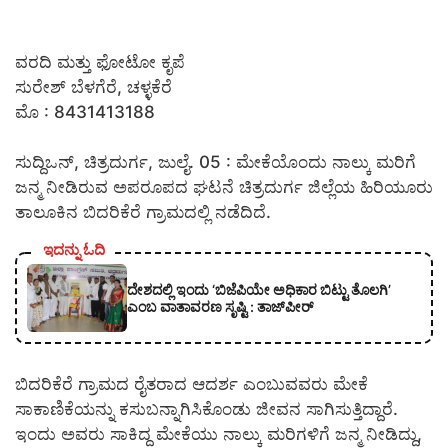
ವರದಿ ಮತ್ತು ಫೋಟೋ ಕೃಪೆ
ಸುರೇಶ್ ಬೆಳಗೆರೆ, ಚಳ್ಳಕೆರೆ
ಮೊ : 8431413188
ಸುದ್ದಿಒನ್, ಚಿತ್ರದುರ್ಗ, ಜುಲೈ. 05 : ಮೇಕೆಯೊಂದು ನಾಲ್ಕು ಮರಿಗೆ
ಜನ್ಮ ನೀಡಿರುವ ಅಪರೂಪದ ಘಟನೆ ಚಿತ್ರದುರ್ಗ ಜಿಲ್ಲೆಯ ಹಿರಿಯೂರು
ತಾಲೂಕಿನ ಬಿದರಿಕೆರೆ ಗ್ರಾಮದಲ್ಲಿ ನಡೆದಿದೆ.
ಇದನ್ನು ಓದಿ
ದೇಶದಲ್ಲಿ ಇಂದು ‘ಬಿಜೆಪಿಯೇ ಅಧಿಕಾರ ಬಿಟ್ಟು ತೊಲಗಿ’
ಎಂಬ ವಾತಾವರಣ ಸೃಷ್ಟಿ : ತಾಜ್‌ಪೀರ್
ಬಿದರಿಕೆರೆ ಗ್ರಾಮದ ರೈತರಾದ ಆದರ್ಶ ಎಂಬುವವರು ಮೇಕೆ
ಸಾಕಾಣಿಕೆಯನ್ನು ಕಸುಬನ್ನಾಗಿಸಿಕೊಂಡು ಜೀವನ ಸಾಗಿಸುತ್ತಿದ್ದಾರೆ.
ಇಂದು ಅವರು ಸಾಕಿದ್ದ ಮೇಕೆಯು ನಾಲ್ಕು ಮರಿಗಳಿಗೆ ಜನ್ಮ ನೀಡಿದ್ದು,