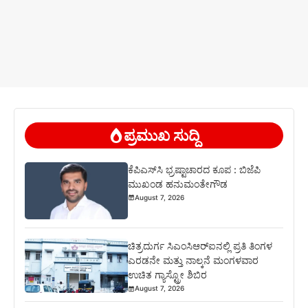
ಪ್ರಮುಖ ಸುದ್ದಿ
ಕೆಪಿಎಸ್‍ಸಿ ಭ್ರಷ್ಟಾಚಾರದ ಕೂಪ : ಬಿಜೆಪಿ
ಮುಖಂಡ ಹನುಮಂತೇಗೌಡ
August 7, 2026
ಚಿತ್ರದುರ್ಗ ಸಿಎಂಸಿಆರ್‍ಐನಲ್ಲಿ ಪ್ರತಿ ತಿಂಗಳ
ಎರಡನೇ ಮತ್ತು ನಾಲ್ಕನೆ ಮಂಗಳವಾರ
ಉಚಿತ ಗ್ಯಾಸ್ಟ್ರೋ ಶಿಬಿರ
August 7, 2026