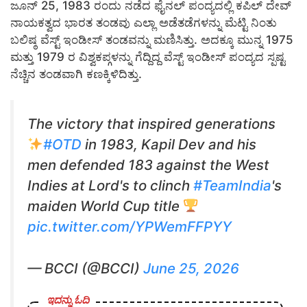
ಜೂನ್ 25, 1983 ರಂದು ನಡೆದ ಫೈನಲ್ ಪಂದ್ಯದಲ್ಲಿ ಕಪಿಲ್ ದೇವ್
ನಾಯಕತ್ವದ ಭಾರತ ತಂಡವು ಎಲ್ಲಾ ಅಡೆತಡೆಗಳನ್ನು ಮೆಟ್ಟಿ ನಿಂತು
ಬಲಿಷ್ಠ ವೆಸ್ಟ್ ಇಂಡೀಸ್ ತಂಡವನ್ನು ಮಣಿಸಿತ್ತು. ಅದಕ್ಕೂ ಮುನ್ನ 1975
ಮತ್ತು 1979 ರ ವಿಶ್ವಕಪ್ಗಳನ್ನು ಗೆದ್ದಿದ್ದ ವೆಸ್ಟ್ ಇಂಡೀಸ್ ಪಂದ್ಯದ ಸ್ಪಷ್ಟ
ನೆಚ್ಚಿನ ತಂಡವಾಗಿ ಕಣಕ್ಕಿಳಿದಿತ್ತು.
The victory that inspired generations
#OTD
in 1983, Kapil Dev and his
men defended 183 against the West
Indies at Lord's to clinch
#TeamIndia
's
maiden World Cup title
pic.twitter.com/YPWemFFPYY
— BCCI (@BCCI)
June 25, 2026
ಇದನ್ನು ಓದಿ