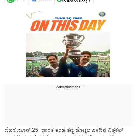
source on Google
---Advertisement---
ದೆಹಲಿ.ಜೂನ್.25: ಭಾರತ ತಂಡ ತನ್ನ ಚೊಚ್ಚಲ ಏಕದಿನ ವಿಶ್ವಕಪ್