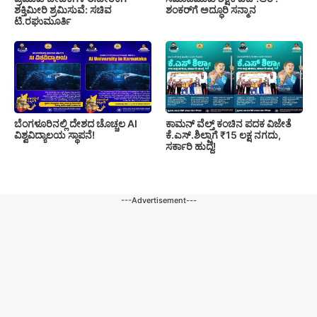
ಶಕ್ತಿಮೀರಿ ಶ್ರಮಿಸುವೆ: ಸಚಿವ
ಶಂಕರ್‌ಗೆ ಅದ್ಧೂರಿ ಸನ್ಮಾನ
ಟಿ.ರಘುಮೂರ್ತಿ
ಬೆಂಗಳೂರಿನಲ್ಲಿ ದೇಶದ ಚೊಚ್ಚಲ AI
ಕಾಮನ್ ವೆಲ್ತ್ ಕಂಚಿನ ಪದಕ ವಿಜೇತೆ
ವಿಶ್ವವಿದ್ಯಾಲಯ ಸ್ಥಾಪನೆ!
ಕೆ.ಎಸ್.ಶಿಲ್ಪಾಗೆ ₹15 ಲಕ್ಷ ನಗದು,
ಸರ್ಕಾರಿ ಹುದ್ದೆ!
---Advertisement---