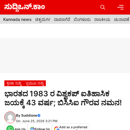
Skip
to
content
Men
Kannada news
ಚಿತ್ರದುರ್ಗ
ದಾವಣಗೆರೆ
ಬೆಂಗಳೂರು
ರಾಜಕೀಯ
ಚುನಾವಣೆ
ಕ್ರೀಡಾ ಸುದ್ದಿ
ಪ್ರಮುಖ ಸುದ್ದಿ
ಭಾರತದ 1983 ರ ವಿಶ್ವಕಪ್ ಐತಿಹಾಸಿಕ
ಜಯಕ್ಕೆ 43 ವರ್ಷ; ಬಿಸಿಸಿಐ ಗೌರವ ನಮನ!
By
Suddione
On: June 25, 2026 3:21 PM
Add as a preferred
Join Us
Follow Us