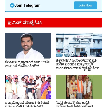
Join Telegram
Join Now
ಮಿಸ್ ಮಾಡ್ದೆ ಓದಿ
ಚಿತ್ರದುರ್ಗ ಸಿಎಂಸಿಆರ್‍ಐನಲ್ಲಿ ಪ್ರತಿ
ಕೆಪಿಎಸ್‍ಸಿ ಭ್ರಷ್ಟಾಚಾರದ ಕೂಪ : ಬಿಜೆಪಿ
ತಿಂಗಳ ಎರಡನೇ ಮತ್ತು ನಾಲ್ಕನೆ
ಮುಖಂಡ ಹನುಮಂತೇಗೌಡ
ಮಂಗಳವಾರ ಉಚಿತ ಗ್ಯಾಸ್ಟ್ರೋ ಶಿಬಿರ
ಭದ್ರಾ ಮೇಲ್ದಂಡೆ ಯೋಜನೆ ಸೇರಿದಂತೆ
ನಿವೃತ್ತಿ ಜೀವನಕ್ಕೆ ಶುಭಹಾರೈಕೆ:
ಪ್ರಮುಖ ಬೇಡಿಕೆಗಳ ಈಡೇರಿಕೆಗೆ
ಸಮಾಜಮುಖಿ ಶಿಕ್ಷಕ ಎಚ್.ಆರ್.