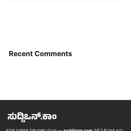
Recent Comments
ಕನ್ನಡ ಸುದ್ದಿಗಳ ವಿಶ್ವಾಸಾರ್ಹ ಮೂಲ —
suddione.com
ನಲ್ಲಿ ಓದಿ ರಾಷ್ಟ್ರೀಯ,