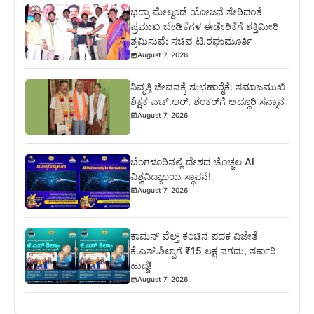
ಭದ್ರಾ ಮೇಲ್ದಂಡೆ ಯೋಜನೆ ಸೇರಿದಂತೆ
ಪ್ರಮುಖ ಬೇಡಿಕೆಗಳ ಈಡೇರಿಕೆಗೆ ಶಕ್ತಿಮೀರಿ
ಶ್ರಮಿಸುವೆ: ಸಚಿವ ಟಿ.ರಘುಮೂರ್ತಿ
August 7, 2026
ನಿವೃತ್ತಿ ಜೀವನಕ್ಕೆ ಶುಭಹಾರೈಕೆ: ಸಮಾಜಮುಖಿ
ಶಿಕ್ಷಕ ಎಚ್.ಆರ್. ಶಂಕರ್‌ಗೆ ಅದ್ಧೂರಿ ಸನ್ಮಾನ
August 7, 2026
ಬೆಂಗಳೂರಿನಲ್ಲಿ ದೇಶದ ಚೊಚ್ಚಲ AI
ವಿಶ್ವವಿದ್ಯಾಲಯ ಸ್ಥಾಪನೆ!
August 7, 2026
ಕಾಮನ್ ವೆಲ್ತ್ ಕಂಚಿನ ಪದಕ ವಿಜೇತೆ
ಕೆ.ಎಸ್.ಶಿಲ್ಪಾಗೆ ₹15 ಲಕ್ಷ ನಗದು, ಸರ್ಕಾರಿ
ಹುದ್ದೆ!
August 7, 2026