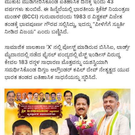
ಮುಕುಟ ಮುಡಿಗೇರಿಸಿಕೊಂಡ ಐತಿಹಾಸಿಕ ದಿನಕ್ಕೆ ಇಂದು 43
ವರ್ಷಗಳು ತುಂಬಿವೆ. ಈ ಹಿನ್ನೆಲೆಯಲ್ಲಿ ಭಾರತೀಯ ಕ್ರಿಕೆಟ್ ನಿಯಂತ್ರಣ
ಮಂಡಳಿ (BCCI) ಗುರುವಾರದಂದು 1983 ರ ವಿಶ್ವಕಪ್ ವಿಜೇತ
ತಂಡಕ್ಕೆ ಭಾವಪೂರ್ಣ ಗೌರವ ಸಲ್ಲಿಸಿದ್ದು, ಇದನ್ನು “ಪೀಳಿಗೆಗೆ ಸ್ಪೂರ್ತಿ
ನೀಡಿದ ವಿಜಯ” ಎಂದು ಬಣ್ಣಿಸಿದೆ.
ಸಾಮಾಜಿಕ ಜಾಲತಾಣ ‘X’ ನಲ್ಲಿ ಪೋಸ್ಟ್ ಮಾಡಿರುವ ಬಿಸಿಸಿಐ, ಲಾರ್ಡ್ಸ್
ಮೈದಾನದಲ್ಲಿ ನಡೆದ ಫೈನಲ್ ಪಂದ್ಯದಲ್ಲಿ ವೆಸ್ಟ್ ಇಂಡೀಸ್ ವಿರುದ್ಧ
ಕೇವಲ 183 ರನ್ಗಳ ಸಾಧಾರಣ ಮೊತ್ತವನ್ನು ಯಶಸ್ವಿಯಾಗಿ
ಸಮರ್ಥಿಸಿಕೊಂಡ ದಿಗ್ಗಜ ಆಲ್ರೌಂಡರ್ ಕಪಿಲ್ ದೇವ್ ನೇತೃತ್ವದ ಯುವ
ಭಾರತ ತಂಡದ ಐತಿಹಾಸಿಕ ಸಾಧನೆಯನ್ನು ಸ್ಮರಿಸಿದೆ.