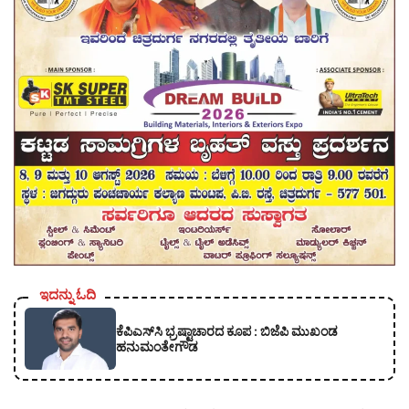
ಇದನ್ನು ಓದಿ
ಕೆಪಿಎಸ್‍ಸಿ ಭ್ರಷ್ಟಾಚಾರದ ಕೂಪ : ಬಿಜೆಪಿ ಮುಖಂಡ
ಹನುಮಂತೇಗೌಡ