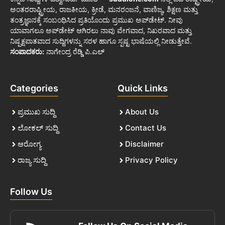
ಅಂತರರಾಷ್ಟ್ರೀಯ, ರಾಜಕೀಯ, ಕ್ರೀಡೆ, ಮನರಂಜನೆ, ವಾಣಿಜ್ಯ, ಶಿಕ್ಷಣ ಮತ್ತು
ತಂತ್ರಜ್ಞಾನಕ್ಕೆ ಸಂಬಂಧಿಸಿದ ಪ್ರತಿಯೊಂದು ಪ್ರಮುಖ ಅಪ್‌ಡೇಟ್. ನೀವು
ಯಾವಾಗಲೂ ಅಪ್‌ಡೇಟ್ ಆಗಿರಲು ನಾವು ವೇಗವಾದ, ನಿಖರವಾದ ಮತ್ತು
ನಿಷ್ಪಕ್ಷಪಾತವಾದ ಸುದ್ದಿಗಳನ್ನು ಸರಳ ಹಾಗೂ ಸ್ಪಷ್ಟ ಭಾಷೆಯಲ್ಲಿ ನೀಡುತ್ತೇವೆ.
ಸಂಪಾದಕರು:
ನಾಗೇಂದ್ರ ರೆಡ್ಡಿ ಪಿ.ಎಲ್
Categories
Quick Links
ಪ್ರಮುಖ ಸುದ್ದಿ
About Us
ಲೋಕಲ್ ಸುದ್ದಿ
Contact Us
ಆರೋಗ್ಯ
Disclaimer
ರಾಜ್ಯ ಸುದ್ದಿ
Privacy Policy
Follow Us