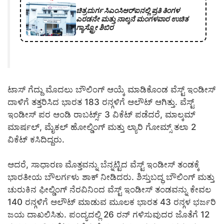
ಚಿತ್ರದುರ್ಗ ಸಿಎಂಸಿಆರ್‍ಐನಲ್ಲಿ ಪ್ರತಿ ತಿಂಗಳ
ಎರಡನೇ ಮತ್ತು ನಾಲ್ಕನೆ ಮಂಗಳವಾರ ಉಚಿತ
ಗ್ಯಾಸ್ಟ್ರೋ ಶಿಬಿರ
ಟಾಸ್ ಗೆದ್ದು ಮೊದಲು ಬೌಲಿಂಗ್ ಆಯ್ಕೆ ಮಾಡಿಕೊಂಡ ವೆಸ್ಟ್ ಇಂಡೀಸ್
ದಾಳಿಗೆ ತತ್ತರಿಸಿದ ಭಾರತ 183 ರನ್ಗಳಿಗೆ ಆಲೌಟ್ ಆಗಿತ್ತು. ವೆಸ್ಟ್
ಇಂಡೀಸ್ ಪರ ಆಂಡಿ ರಾಬರ್ಟ್ಸ್ 3 ವಿಕೆಟ್ ಪಡೆದರೆ, ಮಾಲ್ಕಮ್
ಮಾರ್ಷಲ್, ಮೈಕಲ್ ಹೋಲ್ಡಿಂಗ್ ಮತ್ತು ಲ್ಯಾರಿ ಗೋಮ್ಸ್ ತಲಾ 2
ವಿಕೆಟ್ ಕಸಿದಿದ್ದರು.
ಆದರೆ, ಸಾಧಾರಣ ಮೊತ್ತವನ್ನು ಬೆನ್ನಟ್ಟಿದ ವೆಸ್ಟ್ ಇಂಡೀಸ್ ತಂಡಕ್ಕೆ
ಭಾರತೀಯ ಬೌಲರ್ಗಳು ಶಾಕ್ ನೀಡಿದರು. ಶಿಸ್ತುಬದ್ಧ ಬೌಲಿಂಗ್ ಮತ್ತು
ಚುರುಕಿನ ಫೀಲ್ಡಿಂಗ್ ನೆರವಿನಿಂದ ವೆಸ್ಟ್ ಇಂಡೀಸ್ ತಂಡವನ್ನು ಕೇವಲ
140 ರನ್ಗಳಿಗೆ ಆಲೌಟ್ ಮಾಡುವ ಮೂಲಕ ಭಾರತ 43 ರನ್ಗಳ ಭರ್ಜರಿ
ಜಯ ದಾಖಲಿಸಿತು. ಪಂದ್ಯದಲ್ಲಿ 26 ರನ್ ಗಳಿಸುವುದರ ಜೊತೆಗೆ 12