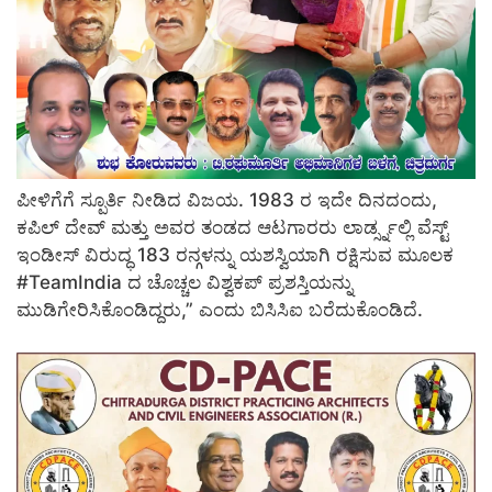
ಪೀಳಿಗೆಗೆ ಸ್ಪೂರ್ತಿ ನೀಡಿದ ವಿಜಯ. 1983 ರ ಇದೇ ದಿನದಂದು,
ಕಪಿಲ್ ದೇವ್ ಮತ್ತು ಅವರ ತಂಡದ ಆಟಗಾರರು ಲಾರ್ಡ್ಸ್ನಲ್ಲಿ ವೆಸ್ಟ್
ಇಂಡೀಸ್ ವಿರುದ್ಧ 183 ರನ್ಗಳನ್ನು ಯಶಸ್ವಿಯಾಗಿ ರಕ್ಷಿಸುವ ಮೂಲಕ
#TeamIndia ದ ಚೊಚ್ಚಲ ವಿಶ್ವಕಪ್ ಪ್ರಶಸ್ತಿಯನ್ನು
ಮುಡಿಗೇರಿಸಿಕೊಂಡಿದ್ದರು,” ಎಂದು ಬಿಸಿಸಿಐ ಬರೆದುಕೊಂಡಿದೆ.