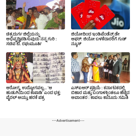
ಚಿತ್ರದುರ್ಗ ಜಿಲ್ಲೆಯನ್ನು
ಜಿಯೋದಿಂದ ಇಂಡಿಪೆಂಡೆನ್ಸ್ ಡೇ
ಅಭಿವೃದ್ದಿಪಡಿಸುವುದು ನನ್ನ ಗುರಿ :
ಆಫರ್: ಜಿಯೋ ಬಳಕೆದಾರರಿಗೆ ಗುಡ್
ಸಚಿವ ಟಿ. ರಘುಮೂರ್ತಿ
ನ್ಯೂಸ್
ಆರೋಗ್ಯ, ಉದ್ಯೋಗವಲ್ಲ… ‘ಆ
ಎಸ್‍ಐಆರ್ ಪ್ರಕ್ರಿಯೆ : ಕರ್ನಾಟಕದಲ್ಲಿ
ಹುಡುಗಿಯಿಂದ ಕಾಪಾಡಿ’ ಎಂದ ಭಕ್ತ;
ಬಿಹಾರ ಮತ್ತು ಬಂಗಾಳಕ್ಕಿಂತಲೂ ಹೆಚ್ಚಿನ
ವೈರಲ್ ಆಯ್ತು ಹರಕೆ ಪತ್ರ
ಅವಾಂತರ : ಕಾವಲು ಕಾನೂನು ಸಮಿತಿ
---Advertisement---