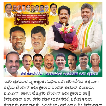
​ಸದರಿ ಪ್ರಕರಣವನ್ನು ಅತ್ಯಂತ ಗಂಭೀರವಾಗಿ ಪರಿಗಣಿಸಿದ ಚಿತ್ರದುರ್ಗ
ಜಿಲ್ಲೆಯ ಪೊಲೀಸ್ ಅಧೀಕ್ಷಕರಾದ ರಂಜಿತ್ ಕುಮಾರ್ ಬಂಡಾರು,
ಐ.ಪಿ.ಎಸ್. ಹಾಗೂ ಹೆಚ್ಚುವರಿ ಪೊಲೀಸ್ ಅಧೀಕ್ಷಕರಾದ ಡಾ||
ಶಿವಕುಮಾರ್ ಆರ್. ರವರ ಮಾರ್ಗದರ್ಶನದಲ್ಲಿ ವಿಶೇಷ ತನಿಖಾ
ತಂಡವನ್ನು ರಚಿಸಲಾಗಿತ್ತು. ಹಿರಿಯೂರು ಡಿವೈಎಸ್‌ಪಿ ಶ್ರೀ ಶಿವಕುಮಾರ್