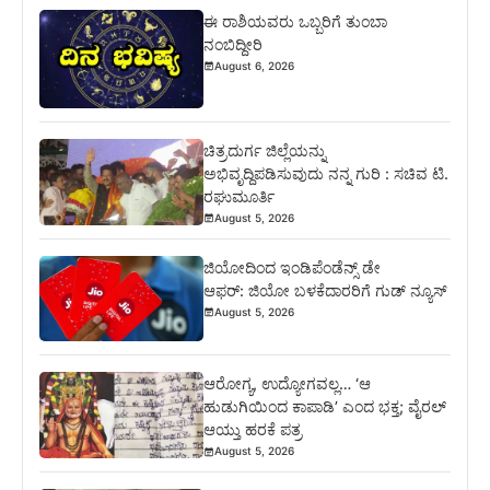
ಈ ರಾಶಿಯವರು ಒಬ್ಬರಿಗೆ ತುಂಬಾ
ನಂಬಿದ್ದೀರಿ
August 6, 2026
ಚಿತ್ರದುರ್ಗ ಜಿಲ್ಲೆಯನ್ನು
ಅಭಿವೃದ್ದಿಪಡಿಸುವುದು ನನ್ನ ಗುರಿ : ಸಚಿವ ಟಿ.
ರಘುಮೂರ್ತಿ
August 5, 2026
ಜಿಯೋದಿಂದ ಇಂಡಿಪೆಂಡೆನ್ಸ್ ಡೇ
ಆಫರ್: ಜಿಯೋ ಬಳಕೆದಾರರಿಗೆ ಗುಡ್ ನ್ಯೂಸ್
August 5, 2026
ಆರೋಗ್ಯ, ಉದ್ಯೋಗವಲ್ಲ… ‘ಆ
ಹುಡುಗಿಯಿಂದ ಕಾಪಾಡಿ’ ಎಂದ ಭಕ್ತ; ವೈರಲ್
ಆಯ್ತು ಹರಕೆ ಪತ್ರ
August 5, 2026