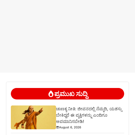
ಪ್ರಮುಖ ಸುದ್ದಿ
ಚಾಣಕ್ಯ ನೀತಿ: ಜೀವನದಲ್ಲಿ ನೆಮ್ಮದಿ, ಯಶಸ್ಸು
ಬೇಕಿದ್ದರೆ ಈ ವ್ಯಕ್ತಿಗಳನ್ನು ಎಂದಿಗೂ
ಅವಮಾನಿಸಬೇಡಿ!
August 6, 2026