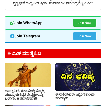
ಸ್ಪಷ್ಟ ಭಾಷೆಯಲ್ಲಿ ನೀಡುತ್ತೇವೆ. ಸಂಪಾದಕರು: ನಾಗೇಂದ್ರ ರೆಡ್ಡಿ ಪಿ.ಎಲ್
Join WhatsApp
Join Now
Join Telegram
Join Now
ಮಿಸ್ ಮಾಡ್ದೆ ಓದಿ
ಚಾಣಕ್ಯ ನೀತಿ: ಜೀವನದಲ್ಲಿ ನೆಮ್ಮದಿ,
ಈ ರಾಶಿಯವರು ಒಬ್ಬರಿಗೆ ತುಂಬಾ
ಯಶಸ್ಸು ಬೇಕಿದ್ದರೆ ಈ ವ್ಯಕ್ತಿಗಳನ್ನು
ನಂಬಿದ್ದೀರಿ
ಎಂದಿಗೂ ಅವಮಾನಿಸಬೇಡಿ!