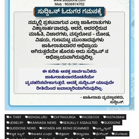
A THIEF
BENGALURU
CHITRADURGA
FACEBOOK
INSTAGRAM
JEWELRY
KANNADA NEWS
SEXUALLY ASSAULTED
SUDDIONE
SUDDIONE NEWS
WOMEN ARE BEING SCAMMED
ಇನ್ಸ್ಟಾಗ್ರಾಮ್
ಕನ್ನಡ ನ್ಯೂಸ್
ಕಿರಾತಕನ ಬಂಧನ
ಚಿತ್ರದುರ್ಗ
ಚಿನ್ನಾಭರಣ
ಫೇಸ್‌ಬುಕ್
ಬೆಂಗಳೂರು