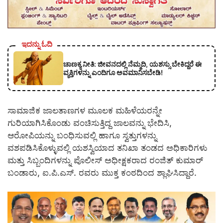
ಇದನ್ನು ಓದಿ
ಚಾಣಕ್ಯ ನೀತಿ: ಜೀವನದಲ್ಲಿ ನೆಮ್ಮದಿ, ಯಶಸ್ಸು ಬೇಕಿದ್ದರೆ ಈ
ವ್ಯಕ್ತಿಗಳನ್ನು ಎಂದಿಗೂ ಅವಮಾನಿಸಬೇಡಿ!
​ಸಾಮಾಜಿಕ ಜಾಲತಾಣಗಳ ಮೂಲಕ ಮಹಿಳೆಯರನ್ನೇ
ಗುರಿಯಾಗಿಸಿಕೊಂಡು ವಂಚಿಸುತ್ತಿದ್ದ ಜಾಲವನ್ನು ಭೇದಿಸಿ,
ಆರೋಪಿಯನ್ನು ಬಂಧಿಸುವಲ್ಲಿ ಹಾಗೂ ಸ್ವತ್ತುಗಳನ್ನು
ವಶಪಡಿಸಿಕೊಳ್ಳುವಲ್ಲಿ ಯಶಸ್ವಿಯಾದ ತನಿಖಾ ತಂಡದ ಅಧಿಕಾರಿಗಳು
ಮತ್ತು ಸಿಬ್ಬಂದಿಗಳನ್ನು ಪೊಲೀಸ್ ಅಧೀಕ್ಷಕರಾದ ರಂಜಿತ್ ಕುಮಾರ್
ಬಂಡಾರು, ಐ.ಪಿ.ಎಸ್. ರವರು ಮುಕ್ತ ಕಂಠದಿಂದ ಶ್ಲಾಘಿಸಿದ್ದಾರೆ.