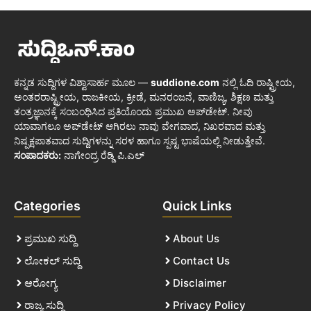
ಕನ್ನಡ ಸುದ್ದಿಗಳ ವಿಶ್ವಾಸಾರ್ಹ ಮೂಲ —
suddione.com
ನಲ್ಲಿ ಓದಿ ರಾಷ್ಟ್ರೀಯ,
ಅಂತರರಾಷ್ಟ್ರೀಯ, ರಾಜಕೀಯ, ಕ್ರೀಡೆ, ಮನರಂಜನೆ, ವಾಣಿಜ್ಯ, ಶಿಕ್ಷಣ ಮತ್ತು
ತಂತ್ರಜ್ಞಾನಕ್ಕೆ ಸಂಬಂಧಿಸಿದ ಪ್ರತಿಯೊಂದು ಪ್ರಮುಖ ಅಪ್‌ಡೇಟ್. ನೀವು
ಯಾವಾಗಲೂ ಅಪ್‌ಡೇಟ್ ಆಗಿರಲು ನಾವು ವೇಗವಾದ, ನಿಖರವಾದ ಮತ್ತು
ನಿಷ್ಪಕ್ಷಪಾತವಾದ ಸುದ್ದಿಗಳನ್ನು ಸರಳ ಹಾಗೂ ಸ್ಪಷ್ಟ ಭಾಷೆಯಲ್ಲಿ ನೀಡುತ್ತೇವೆ.
ಸಂಪಾದಕರು:
ನಾಗೇಂದ್ರ ರೆಡ್ಡಿ ಪಿ.ಎಲ್
Categories
Quick Links
ಪ್ರಮುಖ ಸುದ್ದಿ
About Us
ಲೋಕಲ್ ಸುದ್ದಿ
Contact Us
ಆರೋಗ್ಯ
Disclaimer
ರಾಜ್ಯ ಸುದ್ದಿ
Privacy Policy