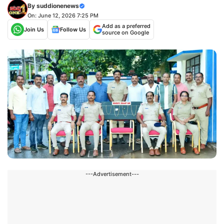
By
suddionenews
On: June 12, 2026 7:25 PM
Add as a preferred
Join Us
Follow Us
source on Google
---Advertisement---