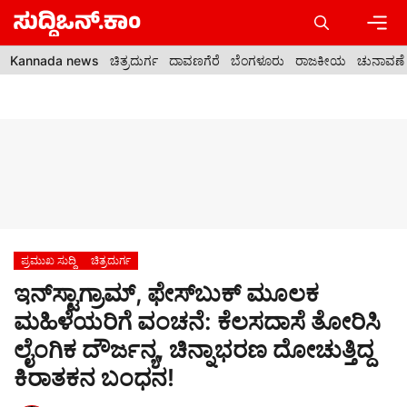
Skip
to
content
Men
Kannada news
ಚಿತ್ರದುರ್ಗ
ದಾವಣಗೆರೆ
ಬೆಂಗಳೂರು
ರಾಜಕೀಯ
ಚುನಾವಣೆ
ಪ್ರಮುಖ ಸುದ್ದಿ
ಚಿತ್ರದುರ್ಗ
ಇನ್‌ಸ್ಟಾಗ್ರಾಮ್, ಫೇಸ್‌ಬುಕ್ ಮೂಲಕ
ಮಹಿಳೆಯರಿಗೆ ವಂಚನೆ: ಕೆಲಸದಾಸೆ ತೋರಿಸಿ
ಲೈಂಗಿಕ ದೌರ್ಜನ್ಯ, ಚಿನ್ನಾಭರಣ ದೋಚುತ್ತಿದ್ದ
ಕಿರಾತಕನ ಬಂಧನ!