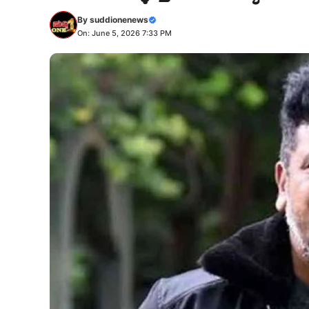
By
suddionenews
On: June 5, 2026 7:33 PM