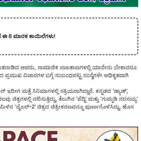
ಲಿವೆ ಈ 8 ಮಾರಕ ಕಾಯಿಲೆಗಳು!
 ಮಾತನಾಡಿದ ಅವರು, ಸಾಮಾಜಿಕ ಜಾಲತಾಣಗಳಲ್ಲಿ ಯಾರೇನು ಬೇಕಾದರೂ
 ಪ್ರಮುಖ ವಿಚಾರಗಳ ಬಗ್ಗೆ ಸಂಬಂಧಪಟ್ಟ ಸಂಸ್ಥೆಗಳೇ ಅಧಿಕೃತವಾಗಿ
ೀಗ ಮತ್ತೆ ಸಿನಿಮಾಗಳಲ್ಲಿ ಸಕ್ರಿಯರಾಗಿದ್ದಾರೆ. ಕನ್ನಡದ ‘ಡ್ಯಾಡ್’,
್ರಗಳಲ್ಲಿ ನಟಿಸುತ್ತಿದ್ದು, ತೆಲುಗಿನ ‘ಪೆದ್ದಿ’ ಮತ್ತು ‘ಗುಮ್ಮಡಿ ನರಸಯ್ಯ’
ದೆ ತಮಿಳಿನ ‘ಜೈಲರ್-2’ ಚಿತ್ರದ ಚಿತ್ರೀಕರಣವನ್ನೂ ಪೂರ್ಣಗೊಳಿಸಿದ್ದು, ಹೊಸ