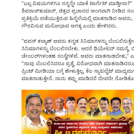
“ಎಲ್ಲ ವಿಷಯಗಳಿಗೂ ನನ್ನನ್ನೇ ಯಾಕೆ ಟಾರ್ಗೆಟ್ ಮಾಡ್ತೀರಾ?” ಎಂದು ಪ
ಶಿವರಾಜ್‌ಕುಮಾರ್, ಚಿತ್ರದ ಪ್ರಚಾರದ ಅಂಗವಾಗಿ ನೀಡಿದ ಸಂ
ಪ್ರತಿಕ್ರಿಯೆ ಪಡೆಯುತ್ತಿರುವ ಹಿನ್ನೆಲೆಯಲ್ಲಿ ಮಾತನಾಡಿದ ಅವರ
ಗೌರವಿಸುವ ಮನೋಭಾವ ಅಗತ್ಯ ಎಂದು ಹೇಳಿದರು.
“ಪವನ್ ಕಲ್ಯಾಣ್ ಅವರು ಕನ್ನಡ ಸಿನಿಮಾಗಳನ್ನು ಬೆಂಬಲಿಸುತ್
ಸಿನಿಮಾಗಳನ್ನು ಬೆಂಬಲಿಸಬೇಕು. ಆದರೆ ಥಿಯೇಟರ್ ಸಮಸ್ಯೆ, ಬಿಡ
ಚೇಂಬರ್‌ಗಳಂತಹ ಸಂಸ್ಥೆಗಳಿವೆ. ಅವರು ಮಾತನಾಡಬೇಕು,” ಎಂದು ಹ
“ನಾವು ಬೆಂಬಲಿಸಿದರೂ ಪ್ರಶ್ನೆ, ವಿರೋಧವಾಗಿ ಮಾತನಾಡಿದರೂ ಪ್
ಪ್ರಿಂಟ್ ಮೀಡಿಯಾ ಬಗ್ಗೆ ಹೇಳುತ್ತಿಲ್ಲ, ಕೆಲ ಸ್ಯಾಟಲೈಟ್ ಮಾಧ್ಯಮಗ
ಮಾತನಾಡುತ್ತೇನೆ. ನಾನು ತಪ್ಪು ಮಾಡಿದರೆ ದೇವರೇ ನೋಡಿಕೊಳ್ಳು