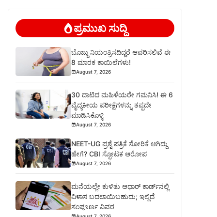
ಪ್ರಮುಖ ಸುದ್ದಿ
ಬೊಜ್ಜು ನಿಯಂತ್ರಿಸದಿದ್ದರೆ ಆವರಿಸಲಿವೆ ಈ
8 ಮಾರಕ ಕಾಯಿಲೆಗಳು!
August 7, 2026
30 ದಾಟಿದ ಮಹಿಳೆಯರೇ ಗಮನಿಸಿ! ಈ 6
ವೈದ್ಯಕೀಯ ಪರೀಕ್ಷೆಗಳನ್ನು ತಪ್ಪದೇ
ಮಾಡಿಸಿಕೊಳ್ಳಿ
August 7, 2026
NEET-UG ಪ್ರಶ್ನೆ ಪತ್ರಿಕೆ ಸೋರಿಕೆ ಆಗಿದ್ದು
ಹೇಗೆ? CBI ಸ್ಫೋಟಕ ಆರೋಪ
August 7, 2026
ಮನೆಯಲ್ಲೇ ಕುಳಿತು ಆಧಾರ್ ಕಾರ್ಡ್‌ನಲ್ಲಿ
ವಿಳಾಸ ಬದಲಾಯಿಬಹುದು; ಇಲ್ಲಿದೆ
ಸಂಪೂರ್ಣ ವಿವರ
August 7, 2026