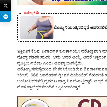
ಇದನ್ನು ಓದಿ
ಬೊಜ್ಜು ನಿಯಂತ್ರಿಸದಿದ್ದರೆ ಆವರಿಸ
ಇತ್ತೀಚಿನ ಕೆಲವು ವಿವಾದಗಳ ಕುರಿತಾಗಿಯೂ ಪರೋಕ್ಷವಾಗಿ
ಪೋಸ್ಟ್ ಮಾಡಬಹುದು. ಅದು ಅವರ ಆಯ್ಕೆ. ಆದರೆ ಚಿತ್ರರಂಗದ
ಪ್ರತಿಕ್ರಿಯಿಸಬೇಕು ಎಂದು ಅಭಿಪ್ರಾಯಪಟ್ಟರು.
ಆರೋಗ್ಯ ಸಮಸ್ಯೆಯಿಂದ ಚೇತರಿಸಿಕೊಂಡಿರುವ ಶಿವರಾಜ್‌ಕುಮಾರ್ ಇದ
‘ಬೇಲ್’, ‘666 ಆಪರೇಷನ್ ಡ್ರೀಮ್ ಥಿಯೇಟರ್’ ಸೇರಿದಂತೆ ಹಲವು ಚಿತ
ಬಯೋಪಿಕ್‌ಗಳಲ್ಲಿ ಪ್ರಮುಖ ಪಾತ್ರ ನಿರ್ವಹಿಸುತ್ತಿದ್ದಾರೆ. ಅಲ್ಲ
ಹೊಸ ಪ್ರಾಜೆಕ್ಟ್‌ಗಳೊಂದಿಗೆ ಬ್ಯುಸಿಯಾಗಿದ್ದಾರೆ.