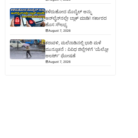
ಕಳೆದುಹೋದ ಮೊಬೈಲ್ ಅನ್ನು
ಆನ್‌ಲೈನ್‌ನಲ್ಲೇ ಬ್ಲಾಕ್ ಮಾಡಿ! ಸರ್ಕಾರದ
ಹೊಸ ಸೌಲಭ್ಯ
August 7, 2026
ಕರಾವಳಿ, ಮಲೆನಾಡಿನಲ್ಲಿ ಭಾರಿ ಮಳೆ
ಮುನ್ಸೂಚನೆ : ವಿವಿಧ ಜಿಲ್ಲೆಗಳಿಗೆ ‘ಯೆಲ್ಲೋ
ಅಲರ್ಟ್’ ಘೋಷಣೆ
August 7, 2026