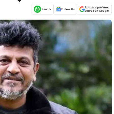
Add as a preferred
Join Us
Follow Us
source on Google