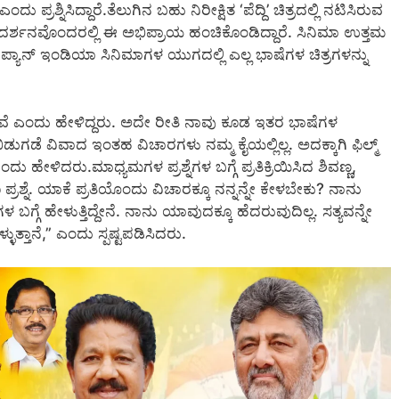
್ರಶ್ನಿಸಿದ್ದಾರೆ.ತೆಲುಗಿನ ಬಹು ನಿರೀಕ್ಷಿತ ‘ಪೆದ್ದಿ’ ಚಿತ್ರದಲ್ಲಿ ನಟಿಸಿರುವ
ದರ್ಶನವೊಂದರಲ್ಲಿ ಈ ಅಭಿಪ್ರಾಯ ಹಂಚಿಕೊಂಡಿದ್ದಾರೆ. ಸಿನಿಮಾ ಉತ್ತಮ
ು, ಪ್ಯಾನ್ ಇಂಡಿಯಾ ಸಿನಿಮಾಗಳ ಯುಗದಲ್ಲಿ ಎಲ್ಲ ಭಾಷೆಗಳ ಚಿತ್ರಗಳನ್ನು
ತೇವೆ ಎಂದು ಹೇಳಿದ್ದರು. ಅದೇ ರೀತಿ ನಾವು ಕೂಡ ಇತರ ಭಾಷೆಗಳ
ುಗಡೆ ವಿವಾದ ಇಂತಹ ವಿಚಾರಗಳು ನಮ್ಮ ಕೈಯಲ್ಲಿಲ್ಲ. ಅದಕ್ಕಾಗಿ ಫಿಲ್ಮ್
ೇಳಿದರು.ಮಾಧ್ಯಮಗಳ ಪ್ರಶ್ನೆಗಳ ಬಗ್ಗೆ ಪ್ರತಿಕ್ರಿಯಿಸಿದ ಶಿವಣ್ಣ,
ರಶ್ನೆ. ಯಾಕೆ ಪ್ರತಿಯೊಂದು ವಿಚಾರಕ್ಕೂ ನನ್ನನ್ನೇ ಕೇಳಬೇಕು? ನಾನು
ಳ ಬಗ್ಗೆ ಹೇಳುತ್ತಿದ್ದೇನೆ. ನಾನು ಯಾವುದಕ್ಕೂ ಹೆದರುವುದಿಲ್ಲ. ಸತ್ಯವನ್ನೇ
ತ್ತಾನೆ,” ಎಂದು ಸ್ಪಷ್ಟಪಡಿಸಿದರು.