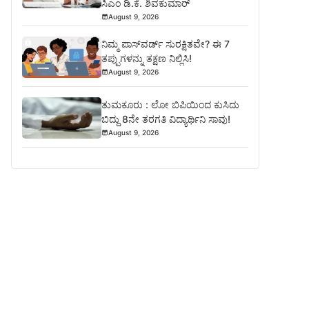
ಸಿಎಂ ಡಿ.ಕೆ. ಶಿವಕುಮಾರ್
August 9, 2026
ನಿಮ್ಮ ಪಾಸ್‌ವರ್ಡ್ ಸುರಕ್ಷಿತವೇ? ಈ 7
ತಪ್ಪುಗಳನ್ನು ತಕ್ಷಣ ನಿಲ್ಲಿಸಿ!
August 9, 2026
ತುಮಕೂರು : ಲೋ ಬಿಪಿಯಿಂದ ಕುಸಿದು
ಬಿದ್ದು 8ನೇ ತರಗತಿ ವಿದ್ಯಾರ್ಥಿನಿ ಸಾವು!
August 9, 2026