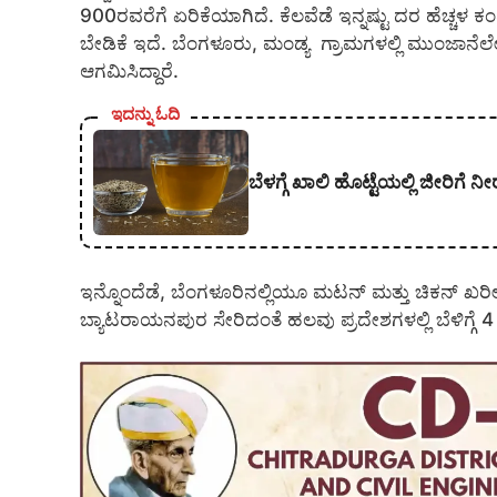
900ರವರೆಗೆ ಏರಿಕೆಯಾಗಿದೆ. ಕೆಲವೆಡೆ ಇನ್ನಷ್ಟು ದರ ಹೆಚ್ಚಳ ಕಂ
ಬೇಡಿಕೆ ಇದೆ. ಬೆಂಗಳೂರು, ಮಂಡ್ಯ ಗ್ರಾಮಗಳಲ್ಲಿ ಮುಂಜಾನೆಲೇ
ಆಗಮಿಸಿದ್ದಾರೆ.
ಇದನ್ನು ಓದಿ
ಬೆಳಗ್ಗೆ ಖಾಲಿ ಹೊಟ್ಟೆಯಲ್ಲಿ ಜೀರಿಗೆ
ಇನ್ನೊಂದೆಡೆ, ಬೆಂಗಳೂರಿನಲ್ಲಿಯೂ ಮಟನ್ ಮತ್ತು ಚಿಕನ್ ಖರೀದ
ಬ್ಯಾಟರಾಯನಪುರ ಸೇರಿದಂತೆ ಹಲವು ಪ್ರದೇಶಗಳಲ್ಲಿ ಬೆಳಿಗ್ಗೆ