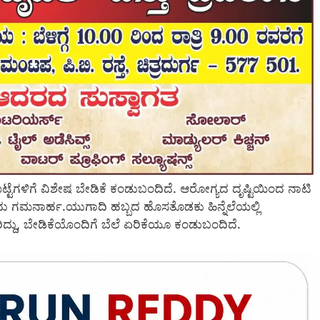
್ಟೆಗಳಿಗೆ ವಿಶೇಷ ಬೇಡಿಕೆ ಕಂಡುಬಂದಿದೆ. ಆರೋಗ್ಯದ ದೃಷ್ಟಿಯಿಂದ ನಾಟಿ
ುವುದು ಗಮನಾರ್ಹ.ಯುಗಾದಿ ಹಬ್ಬದ ಹೊಸತೊಡಕು ಹಿನ್ನೆಲೆಯಲ್ಲಿ
ಿದ್ದು, ಬೇಡಿಕೆಯೊಂದಿಗೆ ಬೆಲೆ ಏರಿಕೆಯೂ ಕಂಡುಬಂದಿದೆ.