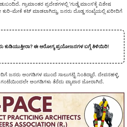
ಡುಬಂದಿದೆ. ಗ್ರಾಮಾಂತರ ಪ್ರದೇಶಗಳಲ್ಲಿ ‘ಗುಡ್ಡೆ ಮಾಂಸ’ಕ್ಕೆ ವಿಶೇಷ
 ಕುರಿ-ಮೇಕೆ ಕಟ್ ಮಾಡಲಾಗಿದ್ದು, ಜನರು ದೊಡ್ಡ ಸಂಖ್ಯೆಯಲ್ಲಿ ಖರೀದಿಗೆ
 ನೀರು ಕುಡಿಯುತ್ತೀರಾ? ಈ ಆರೋಗ್ಯ ಪ್ರಯೋಜನಗಳ ಬಗ್ಗೆ ತಿಳಿಯಿರಿ!
ಿಗೆ ಜನರು ಅಂಗಡಿಗಳ ಮುಂದೆ ಸಾಲುಗಟ್ಟಿ ನಿಂತಿದ್ದಾರೆ. ದೇವನಹಳ್ಳಿ,
 4 ಗಂಟೆಯಿಂದಲೇ ಅಂಗಡಿಗಳು ತೆರೆದು ವ್ಯಾಪಾರ ಜೋರಾಗಿದೆ.