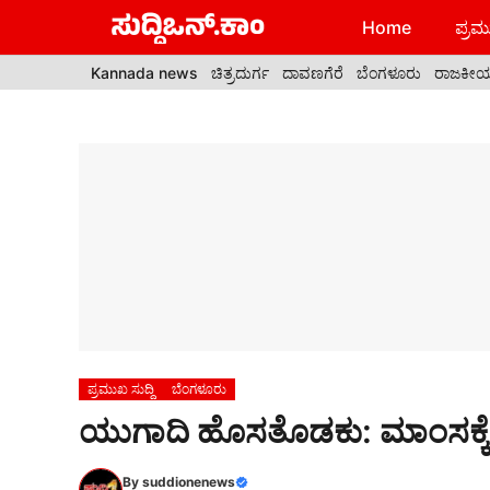
Skip
Home
ಪ್ರಮು
to
content
Kannada news
ಚಿತ್ರದುರ್ಗ
ದಾವಣಗೆರೆ
ಬೆಂಗಳೂರು
ರಾಜಕೀ
ಪ್ರಮುಖ ಸುದ್ದಿ
ಬೆಂಗಳೂರು
ಯುಗಾದಿ ಹೊಸತೊಡಕು: ಮಾಂಸಕ್ಕೆ ಭಾ
By
suddionenews