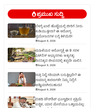
ಪ್ರಮುಖ ಸುದ್ದಿ
ಬೆಳಗ್ಗೆ ಖಾಲಿ ಹೊಟ್ಟೆಯಲ್ಲಿ ಜೀರಿಗೆ ನೀರು
ಕುಡಿಯುತ್ತೀರಾ? ಈ ಆರೋಗ್ಯ
ಪ್ರಯೋಜನಗಳ ಬಗ್ಗೆ ತಿಳಿಯಿರಿ!
August 9, 2026
ಮಹಿಳೆಯರ ಆರೋಗ್ಯಕ್ಕೆ ಈ 9 ಸರಳ
ಫಿಟ್‌ನೆಸ್‌ ಅಭ್ಯಾಸಗಳು ಅತ್ಯಗತ್ಯ:
ದಿನನಿತ್ಯದ ಜೀವನದಲ್ಲಿ ತಪ್ಪದೇ ಪಾಲಿಸಿ
August 9, 2026
ರಾತ್ರಿ ನಿದ್ದೆ ಸರಿಯಾಗಿ ಬರುತ್ತಿಲ್ಲವೇ? ಈ
ಸಾಮಾನ್ಯ ಕಾರಣಗಳೇ ನಿಮ್ಮ ನಿದ್ರೆಗೆ
ಅಡ್ಡಿಯಾಗಿರಬಹುದು!
August 9, 2026
ಬಿಡದಿ ಟೌನ್‌ಶಿಪ್‌ ಭೂಸ್ವಾಧೀನ ಪ್ರಕ್ರಿಯೆ
ಐಚ್ಛಿಕ, ಯಾರ ಮೇಲೆಯೂ ಒತ್ತಾಯವಿಲ್ಲ: