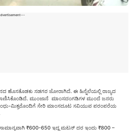
Advertisement---
ನದ ಹೊಸತೊಡಕು ಸಡಗರ ಜೋರಾಗಿದೆ. ಈ ಹಿನ್ನೆಲೆಯಲ್ಲಿ ರಾಜ್ಯದ
ೆ ಕಾಣಿಸಿಕೊಂಡಿದೆ. ಮುಂಜಾನೆ ಮಾಂಸದಂಗಡಿಗಳ ಮುಂದೆ ಜನರು
ರು, ಬಂಧು-ಮಿತ್ರರೊಂದಿಗೆ ಸೇರಿ ಮಾಂಸದೂಟ ಸವಿಯುವ ಪರಂಪರೆಯ
.
ೆ. ಸಾಮಾನ್ಯವಾಗಿ ₹600-650 ಇದ್ದ ಮಟನ್ ದರ ಇಂದು ₹800 –