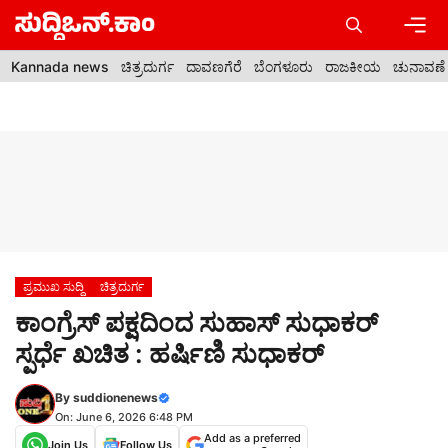
Skip
to
content
Men
Kannada news
ಚಿತ್ರದುರ್ಗ
ದಾವಣಗೆರೆ
ಬೆಂಗಳೂರು
ರಾಜಕೀಯ
ಚುನಾವಣೆ
ಪ್ರಮುಖ ಸುದ್ದಿ
ಚಿತ್ರದುರ್ಗ
ಕಾಂಗ್ರೆಸ್ ಪಕ್ಷದಿಂದ ಸುಹಾಸ್ ಸುಧಾಕರ್
ಸ್ಪರ್ಧೆ ಖಚಿತ : ಹರ್ಷಿಣಿ ಸುಧಾಕರ್
By
suddionenews
On: June 6, 2026 6:48 PM
Add as a preferred
Join Us
Follow Us