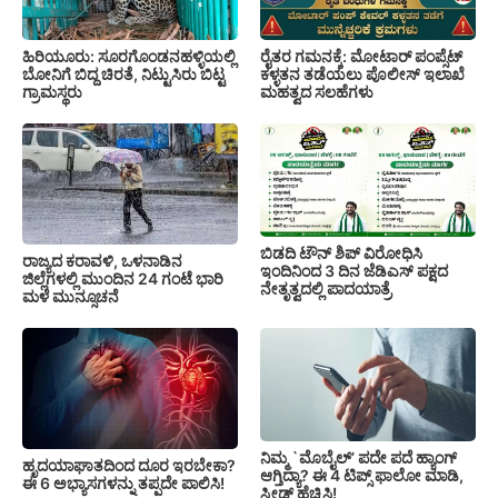
ಹಿರಿಯೂರು: ಸೂರಗೊಂಡನಹಳ್ಳಿಯಲ್ಲಿ
ರೈತರ ಗಮನಕ್ಕೆ: ಮೋಟಾರ್ ಪಂಪ್ಸೆಟ್
ಬೋನಿಗೆ ಬಿದ್ದ ಚಿರತೆ, ನಿಟ್ಟುಸಿರು ಬಿಟ್ಟ
ಕಳ್ಳತನ ತಡೆಯಲು ಪೊಲೀಸ್ ಇಲಾಖೆ
ಗ್ರಾಮಸ್ಥರು
ಮಹತ್ವದ ಸಲಹೆಗಳು
ಬಿಡದಿ ಟೌನ್ ಶಿಪ್ ವಿರೋಧಿಸಿ
ರಾಜ್ಯದ ಕರಾವಳಿ, ಒಳನಾಡಿನ
ಇಂದಿನಿಂದ 3 ದಿನ ಜೆಡಿಎಸ್ ಪಕ್ಷದ
ಜಿಲ್ಲೆಗಳಲ್ಲಿ ಮುಂದಿನ 24 ಗಂಟೆ ಭಾರಿ
ನೇತೃತ್ವದಲ್ಲಿ ಪಾದಯಾತ್ರೆ
ಮಳೆ ಮುನ್ಸೂಚನೆ
ನಿಮ್ಮ `ಮೊಬೈಲ್’ ಪದೇ ಪದೆ ಹ್ಯಾಂಗ್
ಹೃದಯಾಘಾತದಿಂದ ದೂರ ಇರಬೇಕಾ?
ಆಗ್ತಿದ್ಯಾ? ಈ 4 ಟಿಪ್ಸ್ ಫಾಲೋ ಮಾಡಿ,
ಈ 6 ಅಭ್ಯಾಸಗಳನ್ನು ತಪ್ಪದೇ ಪಾಲಿಸಿ!
ಸ್ಪೀಡ್ ಹೆಚ್ಚಿಸಿ!