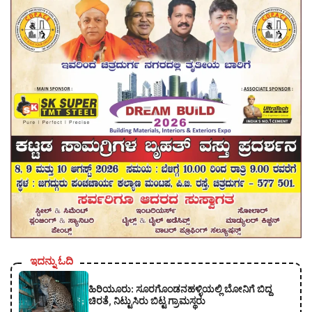
ಇದನ್ನು ಓದಿ
ಹಿರಿಯೂರು: ಸೂರಗೊಂಡನಹಳ್ಳಿಯಲ್ಲಿ ಬೋನಿಗೆ ಬಿದ್ದ
ಚಿರತೆ, ನಿಟ್ಟುಸಿರು ಬಿಟ್ಟ ಗ್ರಾಮಸ್ಥರು