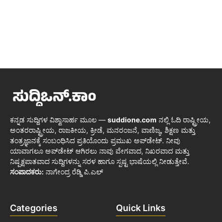
ಕನ್ನಡ ಸುದ್ದಿಗಳ ವಿಶ್ವಾಸಾರ್ಹ ಮೂಲ —
suddione.com
ನಲ್ಲಿ ಓದಿ ರಾಷ್ಟ್ರೀಯ,
ಅಂತರರಾಷ್ಟ್ರೀಯ, ರಾಜಕೀಯ, ಕ್ರೀಡೆ, ಮನರಂಜನೆ, ವಾಣಿಜ್ಯ, ಶಿಕ್ಷಣ ಮತ್ತು
ತಂತ್ರಜ್ಞಾನಕ್ಕೆ ಸಂಬಂಧಿಸಿದ ಪ್ರತಿಯೊಂದು ಪ್ರಮುಖ ಅಪ್‌ಡೇಟ್. ನೀವು
ಯಾವಾಗಲೂ ಅಪ್‌ಡೇಟ್ ಆಗಿರಲು ನಾವು ವೇಗವಾದ, ನಿಖರವಾದ ಮತ್ತು
ನಿಷ್ಪಕ್ಷಪಾತವಾದ ಸುದ್ದಿಗಳನ್ನು ಸರಳ ಹಾಗೂ ಸ್ಪಷ್ಟ ಭಾಷೆಯಲ್ಲಿ ನೀಡುತ್ತೇವೆ.
ಸಂಪಾದಕರು:
ನಾಗೇಂದ್ರ ರೆಡ್ಡಿ ಪಿ.ಎಲ್
Categories
Quick Links