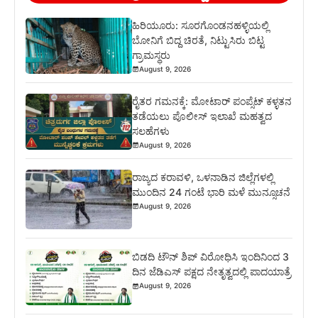
ಹಿರಿಯೂರು: ಸೂರಗೊಂಡನಹಳ್ಳಿಯಲ್ಲಿ
ಬೋನಿಗೆ ಬಿದ್ದ ಚಿರತೆ, ನಿಟ್ಟುಸಿರು ಬಿಟ್ಟ
ಗ್ರಾಮಸ್ಥರು
August 9, 2026
ರೈತರ ಗಮನಕ್ಕೆ: ಮೋಟಾರ್ ಪಂಪ್ಸೆಟ್ ಕಳ್ಳತನ
ತಡೆಯಲು ಪೊಲೀಸ್ ಇಲಾಖೆ ಮಹತ್ವದ
ಸಲಹೆಗಳು
August 9, 2026
ರಾಜ್ಯದ ಕರಾವಳಿ, ಒಳನಾಡಿನ ಜಿಲ್ಲೆಗಳಲ್ಲಿ
ಮುಂದಿನ 24 ಗಂಟೆ ಭಾರಿ ಮಳೆ ಮುನ್ಸೂಚನೆ
August 9, 2026
ಬಿಡದಿ ಟೌನ್ ಶಿಪ್ ವಿರೋಧಿಸಿ ಇಂದಿನಿಂದ 3
ದಿನ ಜೆಡಿಎಸ್ ಪಕ್ಷದ ನೇತೃತ್ವದಲ್ಲಿ ಪಾದಯಾತ್ರೆ
August 9, 2026