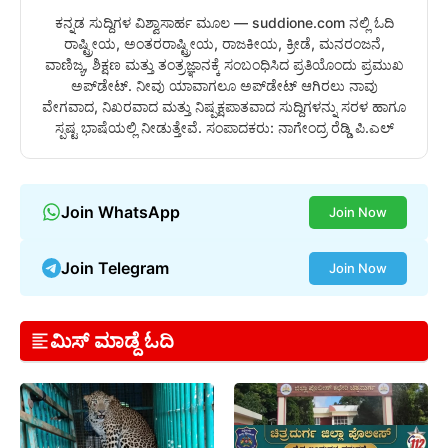
ಕನ್ನಡ ಸುದ್ದಿಗಳ ವಿಶ್ವಾಸಾರ್ಹ ಮೂಲ — suddione.com ನಲ್ಲಿ ಓದಿ
ರಾಷ್ಟ್ರೀಯ, ಅಂತರರಾಷ್ಟ್ರೀಯ, ರಾಜಕೀಯ, ಕ್ರೀಡೆ, ಮನರಂಜನೆ,
ವಾಣಿಜ್ಯ, ಶಿಕ್ಷಣ ಮತ್ತು ತಂತ್ರಜ್ಞಾನಕ್ಕೆ ಸಂಬಂಧಿಸಿದ ಪ್ರತಿಯೊಂದು ಪ್ರಮುಖ
ಅಪ್‌ಡೇಟ್. ನೀವು ಯಾವಾಗಲೂ ಅಪ್‌ಡೇಟ್ ಆಗಿರಲು ನಾವು
ವೇಗವಾದ, ನಿಖರವಾದ ಮತ್ತು ನಿಷ್ಪಕ್ಷಪಾತವಾದ ಸುದ್ದಿಗಳನ್ನು ಸರಳ ಹಾಗೂ
ಸ್ಪಷ್ಟ ಭಾಷೆಯಲ್ಲಿ ನೀಡುತ್ತೇವೆ. ಸಂಪಾದಕರು: ನಾಗೇಂದ್ರ ರೆಡ್ಡಿ ಪಿ.ಎಲ್
Join WhatsApp
Join Now
Join Telegram
Join Now
ಮಿಸ್ ಮಾಡ್ದೆ ಓದಿ