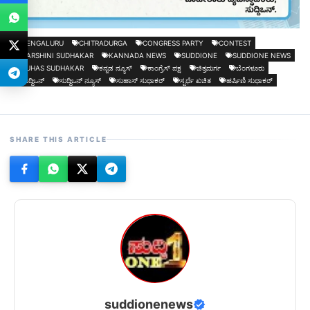
BENGALURU
CHITRADURGA
CONGRESS PARTY
CONTEST
HARSHINI SUDHAKAR
KANNADA NEWS
SUDDIONE
SUDDIONE NEWS
SUHAS SUDHAKAR
ಕನ್ನಡ ನ್ಯೂಸ್
ಕಾಂಗ್ರೆಸ್ ಪಕ್ಷ
ಚಿತ್ರದುರ್ಗ
ಬೆಂಗಳೂರು
ಸುದ್ದಿಒನ್
ಸುದ್ದಿಒನ್ ನ್ಯೂಸ್
ಸುಹಾಸ್ ಸುಧಾಕರ್
ಸ್ಪರ್ಧೆ ಖಚಿತ
ಹರ್ಷಿಣಿ ಸುಧಾಕರ್
SHARE THIS ARTICLE
suddionenews