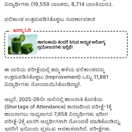
ವಿದ್ಯಾರ್ಥಿಗಳು (19,559 ಬಾಲಕರು, 8,714 ಬಾಲಕಿಯರು).
ಫಲಿತಾಂಶ ಉತ್ತಮಪಡಿಸಿಕೊಳ್ಳಲು ಸುವರ್ಣಾವಕಾಶ
ಇದನ್ನು ಓದಿ
ಹಾಗಲಕಾಯಿ ತಿಂದರೆ ಸಿಗುವ ಅದ್ಭುತ ಆರೋಗ್ಯ
ಪ್ರಯೋಜನಗಳು ಇಲ್ಲಿವೆ!
ಈ ಬಾರಿಯ ಪರೀಕ್ಷೆಯಲ್ಲಿ ತಮ್ಮ ಹಳೆಯ ಫಲಿತಾಂಶವನ್ನು
ಉತ್ತಮಪಡಿಸಿಕೊಳ್ಳಲು (Improvement) ಒಟ್ಟು 11,881
ವಿದ್ಯಾರ್ಥಿಗಳು ನೋಂದಾಯಿಸಿಕೊಂಡಿದ್ದಾರೆ.
ಅಲ್ಲದೆ, 2025-26ನೇ ಸಾಲಿನಲ್ಲಿ ಹಾಜರಾತಿ ಕೊರತೆಯ
(Shortage of Attendance) ಕಾರಣದಿಂದ ಪರೀಕ್ಷೆ-1ಕ್ಕೆ
ಹಾಜರಾಗಲು ಸಾಧ್ಯವಾಗದ 7,658 ವಿದ್ಯಾರ್ಥಿಗಳು ಇದೀಗ
ಪರೀಕ್ಷೆ-2ಕ್ಕೆ ಖಾಸಗಿ ಅಭ್ಯರ್ಥಿಗಳಾಗಿ ನೋಂದಣಿ ಮಾಡಿಕೊಂಡಿದ್ದು,
ಇವರಿಗೆ ಇದೊಂದು ಪ್ರಮುಖ ಅವಕಾಶವಾಗಿದೆ. ಪರೀಕ್ಷೆಗಳು