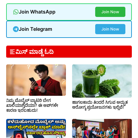
Join WhatsApp
Join Now
Join Telegram
Join Now
ಮಿಸ್ ಮಾಡ್ದೆ ಓದಿ
ನಿಮ್ಮ ಮೊಬೈಲ್ ಬ್ಯಾಟರಿ ಬೇಗ
ಹಾಗಲಕಾಯಿ ತಿಂದರೆ ಸಿಗುವ ಅದ್ಭುತ
ಖಾಲಿಯಾಗ್ತಿದೆಯಾ? ಈ ಆಪ್‌ಗಳೇ
ಆರೋಗ್ಯ ಪ್ರಯೋಜನಗಳು ಇಲ್ಲಿವೆ!
ಕಾರಣ ಇರಬಹುದು!