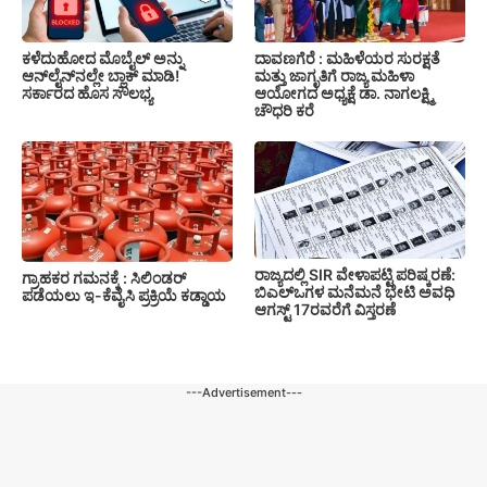
ಕಳೆದುಹೋದ ಮೊಬೈಲ್ ಅನ್ನು
ದಾವಣಗೆರೆ : ಮಹಿಳೆಯರ ಸುರಕ್ಷತೆ
ಆನ್‌ಲೈನ್‌ನಲ್ಲೇ ಬ್ಲಾಕ್ ಮಾಡಿ!
ಮತ್ತು ಜಾಗೃತಿಗೆ ರಾಜ್ಯ ಮಹಿಳಾ
ಸರ್ಕಾರದ ಹೊಸ ಸೌಲಭ್ಯ
ಆಯೋಗದ ಅಧ್ಯಕ್ಷೆ ಡಾ. ನಾಗಲಕ್ಷ್ಮಿ
ಚೌಧರಿ ಕರೆ
ರಾಜ್ಯದಲ್ಲಿ SIR ವೇಳಾಪಟ್ಟಿ ಪರಿಷ್ಕರಣೆ:
ಗ್ರಾಹಕರ ಗಮನಕ್ಕೆ : ಸಿಲಿಂಡರ್
ಬಿಎಲ್‌ಒಗಳ ಮನೆಮನೆ ಭೇಟಿ ಅವಧಿ
ಪಡೆಯಲು ಇ-ಕೆವೈಸಿ ಪ್ರಕ್ರಿಯೆ ಕಡ್ಡಾಯ
ಆಗಸ್ಟ್ 17ರವರೆಗೆ ವಿಸ್ತರಣೆ
---Advertisement---