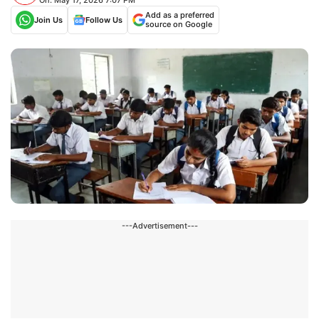
Add as a preferred
Join Us
Follow Us
source on Google
---Advertisement---