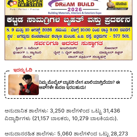
ಇದನ್ನು ಓದಿ
ನಿಮ್ಮ ಮೊಬೈಲ್ ಬ್ಯಾಟರಿ ಬೇಗ ಖಾಲಿಯಾಗ್ತಿದೆಯಾ? ಈ
ಆಪ್‌ಗಳೇ ಕಾರಣ ಇರಬಹುದು!
ಅನುದಾನಿತ ಶಾಲೆಗಳು: 3,250 ಶಾಲೆಗಳಿಂದ ಒಟ್ಟು 31,436
ವಿದ್ಯಾರ್ಥಿಗಳು (21,157 ಬಾಲಕರು, 10,279 ಬಾಲಕಿಯರು).
ಅನುದಾನರಹಿತ ಶಾಲೆಗಳು: 5,060 ಶಾಲೆಗಳಿಂದ ಒಟ್ಟು 28,273