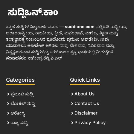
ಕನ್ನಡ ಸುದ್ದಿಗಳ ವಿಶ್ವಾಸಾರ್ಹ ಮೂಲ —
suddione.com
ನಲ್ಲಿ ಓದಿ ರಾಷ್ಟ್ರೀಯ,
ಅಂತರರಾಷ್ಟ್ರೀಯ, ರಾಜಕೀಯ, ಕ್ರೀಡೆ, ಮನರಂಜನೆ, ವಾಣಿಜ್ಯ, ಶಿಕ್ಷಣ ಮತ್ತು
ತಂತ್ರಜ್ಞಾನಕ್ಕೆ ಸಂಬಂಧಿಸಿದ ಪ್ರತಿಯೊಂದು ಪ್ರಮುಖ ಅಪ್‌ಡೇಟ್. ನೀವು
ಯಾವಾಗಲೂ ಅಪ್‌ಡೇಟ್ ಆಗಿರಲು ನಾವು ವೇಗವಾದ, ನಿಖರವಾದ ಮತ್ತು
ನಿಷ್ಪಕ್ಷಪಾತವಾದ ಸುದ್ದಿಗಳನ್ನು ಸರಳ ಹಾಗೂ ಸ್ಪಷ್ಟ ಭಾಷೆಯಲ್ಲಿ ನೀಡುತ್ತೇವೆ.
ಸಂಪಾದಕರು:
ನಾಗೇಂದ್ರ ರೆಡ್ಡಿ ಪಿ.ಎಲ್
Categories
Quick Links
ಪ್ರಮುಖ ಸುದ್ದಿ
About Us
ಲೋಕಲ್ ಸುದ್ದಿ
Contact Us
ಆರೋಗ್ಯ
Disclaimer
ರಾಜ್ಯ ಸುದ್ದಿ
Privacy Policy