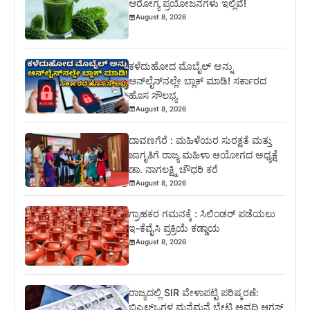
ಆರೋಗ್ಯ ಪ್ರಯೋಜನಗಳು ಇಲ್ಲಿವೆ!
August 8, 2026
ಕಳೆದುಹೋದ ಮೊಬೈಲ್ ಅನ್ನು
ಆನ್‌ಲೈನ್‌ನಲ್ಲೇ ಬ್ಲಾಕ್ ಮಾಡಿ! ಸರ್ಕಾರದ
ಹೊಸ ಸೌಲಭ್ಯ
August 8, 2026
ದಾವಣಗೆರೆ : ಮಹಿಳೆಯರ ಸುರಕ್ಷತೆ ಮತ್ತು
ಜಾಗೃತಿಗೆ ರಾಜ್ಯ ಮಹಿಳಾ ಆಯೋಗದ ಅಧ್ಯಕ್ಷೆ
ಡಾ. ನಾಗಲಕ್ಷ್ಮಿ ಚೌಧರಿ ಕರೆ
August 8, 2026
ಗ್ರಾಹಕರ ಗಮನಕ್ಕೆ : ಸಿಲಿಂಡರ್ ಪಡೆಯಲು
ಇ-ಕೆವೈಸಿ ಪ್ರಕ್ರಿಯೆ ಕಡ್ಡಾಯ
August 8, 2026
ರಾಜ್ಯದಲ್ಲಿ SIR ವೇಳಾಪಟ್ಟಿ ಪರಿಷ್ಕರಣೆ:
ಬಿಎಲ್‌ಒಗಳ ಮನೆಮನೆ ಭೇಟಿ ಅವಧಿ ಆಗಸ್ಟ್