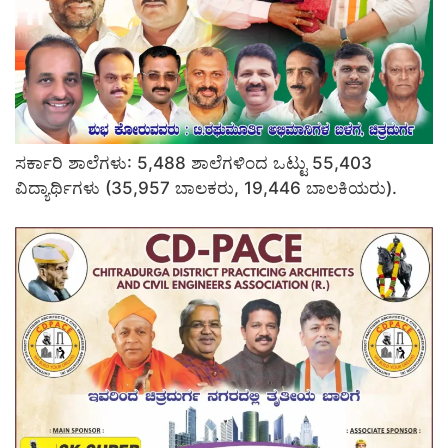
ಸರ್ಕಾರಿ ಶಾಲೆಗಳು: 5,488 ಶಾಲೆಗಳಿಂದ ಒಟ್ಟು 55,403
ವಿದ್ಯಾರ್ಥಿಗಳು (35,957 ಬಾಲಕರು, 19,446 ಬಾಲಕಿಯರು).