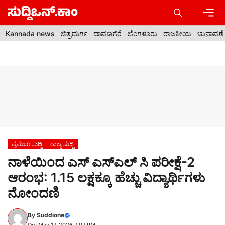
Skip
to
content
Men
Kannada news
ಚಿತ್ರದುರ್ಗ
ದಾವಣಗೆರೆ
ಬೆಂಗಳೂರು
ರಾಜಕೀಯ
ಚುನಾವಣೆ
ಪ್ರಮುಖ ಸುದ್ದಿ
ರಾಜ್ಯ ಸುದ್ದಿ
ನಾಳೆಯಿಂದ ಎಸ್ ಎಸ್ಎಲ್ ಸಿ ಪರೀಕ್ಷೆ-2
ಆರಂಭ: 1.15 ಲಕ್ಷಕ್ಕೂ ಹೆಚ್ಚು ವಿದ್ಯಾರ್ಥಿಗಳು
ನೋಂದಣಿ
By
Suddione
On: May 17, 2026 7:07 PM