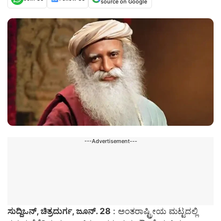
source on Google
---Advertisement---
ಸುದ್ದಿಒನ್, ಚಿತ್ರದುರ್ಗ, ಜೂನ್‌. 28
: ಅಂತರಾಷ್ಟ್ರೀಯ ಮಟ್ಟದಲ್ಲಿ