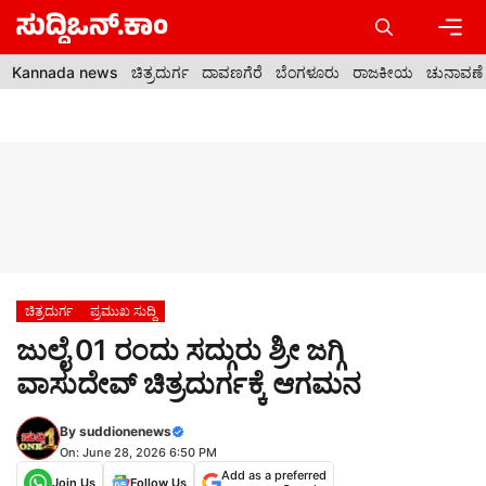
Skip
to
content
Men
Kannada news
ಚಿತ್ರದುರ್ಗ
ದಾವಣಗೆರೆ
ಬೆಂಗಳೂರು
ರಾಜಕೀಯ
ಚುನಾವಣೆ
ಚಿತ್ರದುರ್ಗ
ಪ್ರಮುಖ ಸುದ್ದಿ
ಜುಲೈ 01 ರಂದು ಸದ್ಗುರು ಶ್ರೀ ಜಗ್ಗಿ
ವಾಸುದೇವ್ ಚಿತ್ರದುರ್ಗಕ್ಕೆ ಆಗಮನ
By
suddionenews
On: June 28, 2026 6:50 PM
Add as a preferred
Join Us
Follow Us