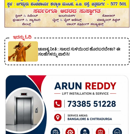
ಇದನ್ನು ಓದಿ
ಚಾಣಕ್ಯ ನೀತಿ : ಸಾಲದ ಸುಳಿಯಿಂದ ಹೊರಬರಬೇಕಾ? ಈ
ಸಲಹೆಗಳನ್ನು ಪಾಲಿಸಿ!