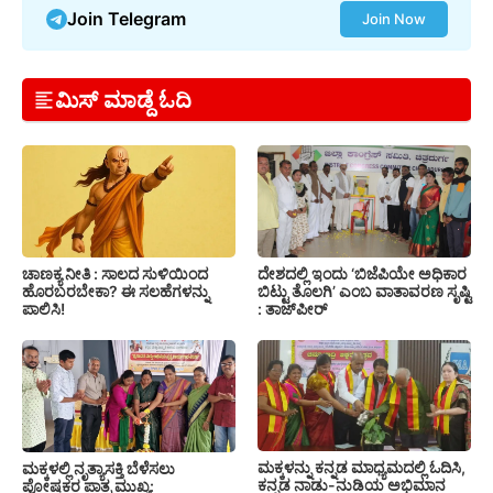
Join Telegram
Join Now
ಮಿಸ್ ಮಾಡ್ದೆ ಓದಿ
ಚಾಣಕ್ಯ ನೀತಿ : ಸಾಲದ ಸುಳಿಯಿಂದ
ದೇಶದಲ್ಲಿ ಇಂದು ‘ಬಿಜೆಪಿಯೇ ಅಧಿಕಾರ
ಹೊರಬರಬೇಕಾ? ಈ ಸಲಹೆಗಳನ್ನು
ಬಿಟ್ಟು ತೊಲಗಿ’ ಎಂಬ ವಾತಾವರಣ ಸೃಷ್ಟಿ
ಪಾಲಿಸಿ!
: ತಾಜ್‌ಪೀರ್
ಮಕ್ಕಳನ್ನು ಕನ್ನಡ ಮಾಧ್ಯಮದಲ್ಲಿ ಓದಿಸಿ,
ಮಕ್ಕಳಲ್ಲಿ ನೃತ್ಯಾಸಕ್ತಿ ಬೆಳೆಸಲು
ಕನ್ನಡ ನಾಡು-ನುಡಿಯ ಅಭಿಮಾನ
ಪೋಷಕರ ಪಾತ್ರ ಮುಖ್ಯ: