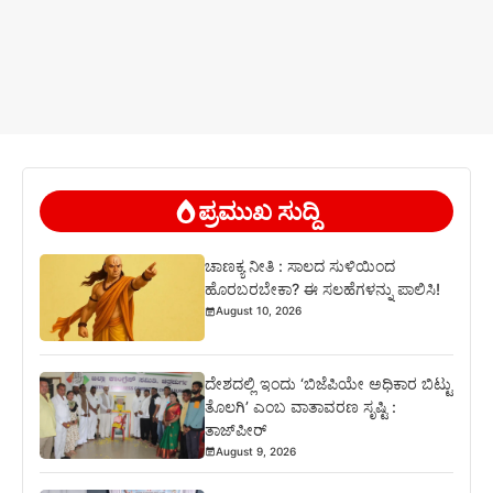
ಪ್ರಮುಖ ಸುದ್ದಿ
ಚಾಣಕ್ಯ ನೀತಿ : ಸಾಲದ ಸುಳಿಯಿಂದ
ಹೊರಬರಬೇಕಾ? ಈ ಸಲಹೆಗಳನ್ನು ಪಾಲಿಸಿ!
August 10, 2026
ದೇಶದಲ್ಲಿ ಇಂದು ‘ಬಿಜೆಪಿಯೇ ಅಧಿಕಾರ ಬಿಟ್ಟು
ತೊಲಗಿ’ ಎಂಬ ವಾತಾವರಣ ಸೃಷ್ಟಿ :
ತಾಜ್‌ಪೀರ್
August 9, 2026