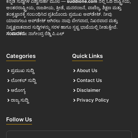
ಕನ್ನಡ ಸುದ್ದಿಗಳ ವಿಶ್ವಾಸಾರ್ಹ ಮೂಲ —
suddione.com
ನಲ್ಲಿ ಓದಿ ರಾಷ್ಟ್ರೀಯ,
ಅಂತರರಾಷ್ಟ್ರೀಯ, ರಾಜಕೀಯ, ಕ್ರೀಡೆ, ಮನರಂಜನೆ, ವಾಣಿಜ್ಯ, ಶಿಕ್ಷಣ ಮತ್ತು
ತಂತ್ರಜ್ಞಾನಕ್ಕೆ ಸಂಬಂಧಿಸಿದ ಪ್ರತಿಯೊಂದು ಪ್ರಮುಖ ಅಪ್‌ಡೇಟ್. ನೀವು
ಯಾವಾಗಲೂ ಅಪ್‌ಡೇಟ್ ಆಗಿರಲು ನಾವು ವೇಗವಾದ, ನಿಖರವಾದ ಮತ್ತು
ನಿಷ್ಪಕ್ಷಪಾತವಾದ ಸುದ್ದಿಗಳನ್ನು ಸರಳ ಹಾಗೂ ಸ್ಪಷ್ಟ ಭಾಷೆಯಲ್ಲಿ ನೀಡುತ್ತೇವೆ.
ಸಂಪಾದಕರು:
ನಾಗೇಂದ್ರ ರೆಡ್ಡಿ ಪಿ.ಎಲ್
Categories
Quick Links
ಪ್ರಮುಖ ಸುದ್ದಿ
About Us
ಲೋಕಲ್ ಸುದ್ದಿ
Contact Us
ಆರೋಗ್ಯ
Disclaimer
ರಾಜ್ಯ ಸುದ್ದಿ
Privacy Policy
Follow Us