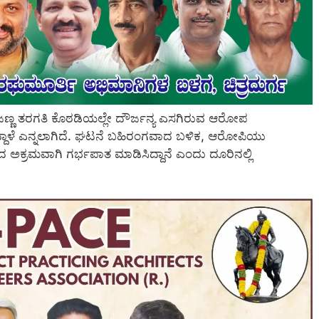
ರಾಜಣ್ಣ ತರಗತಿ ಕೊಠಡಿಯಲ್ಲೇ ದೌರ್ಜನ್ಯ ಎಸಗಿರುವ ಆರೋಪ
ದ್ದಾಳೆ ಎನ್ನಲಾಗಿದೆ. ಘಟನೆ ಬಹಿರಂಗವಾದ ಬಳಿಕ, ಆರೋಪಿಯು
ಿಂದ ಅಕ್ರಮವಾಗಿ ಗರ್ಭಪಾತ ಮಾಡಿಸಿದ್ದಾನೆ ಎಂದು ದೂರಿನಲ್ಲಿ