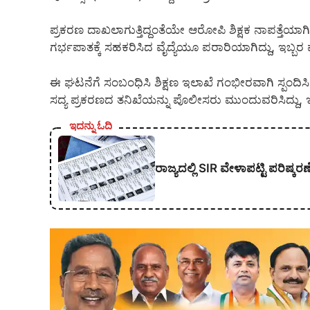
ಪ್ರಕರಣ ದಾಖಲಾಗುತ್ತಿದ್ದಂತೆಯೇ ಆರೋಪಿ ಶಿಕ್ಷಕ ನಾಪತ್ತೆಯಾಗಿದ
ಗರ್ಭಪಾತಕ್ಕೆ ಸಹಕರಿಸಿದ ವೈದ್ಯೆಯೂ ಪರಾರಿಯಾಗಿದ್ದು, ಇಬ್ಬರ ಪ
ಈ ಘಟನೆಗೆ ಸಂಬಂಧಿಸಿ ಶಿಕ್ಷಣ ಇಲಾಖೆ ಗಂಭೀರವಾಗಿ ಸ್ಪಂದಿ
ಸದ್ಯ ಪ್ರಕರಣದ ತನಿಖೆಯನ್ನು ಪೊಲೀಸರು ಮುಂದುವರಿಸಿದ್ದು, ಇ
ಇದನ್ನು ಓದಿ
ರಾಜ್ಯದಲ್ಲಿ SIR ವೇಳಾಪಟ್ಟಿ ಪರಿಷ್ಕ