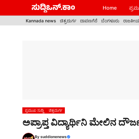
Skip
Home
ಪ್ರಮು
to
content
Kannada news
ಚಿತ್ರದುರ್ಗ
ದಾವಣಗೆರೆ
ಬೆಂಗಳೂರು
ರಾಜಕೀ
ಪ್ರಮುಖ ಸುದ್ದಿ
ಚಿತ್ರದುರ್ಗ
ಅಪ್ರಾಪ್ತ ವಿದ್ಯಾರ್ಥಿನಿ ಮೇಲಿನ ದೌರ್
By
suddionenews