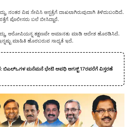
್ದು, ನಂತರ ವಿಷ ಸೇವಿಸಿ ಆಸ್ಪತ್ರೆಗೆ ದಾಖಲಾಗಿರುವುದಾಗಿ ತಿಳಿದುಬಂದಿದೆ.
ತ್ತೆಗೆ ಪೊಲೀಸರು ಬಲೆ ಬೀಸಿದ್ದಾರೆ.
ಸಿದ್ದು, ಆರೋಪಿಯನ್ನ ತಕ್ಷಣವೇ ಅಮಾನತು ಮಾಡಿ ಆದೇಶ ಹೊರಡಿಸಿದೆ.
ನ್ನಷ್ಟು ಮಾಹಿತಿ ಹೊರಬರುವ ಸಾಧ್ಯತೆ ಇದೆ.
ರಣೆ: ಬಿಎಲ್‌ಒಗಳ ಮನೆಮನೆ ಭೇಟಿ ಅವಧಿ ಆಗಸ್ಟ್ 17ರವರೆಗೆ ವಿಸ್ತರಣೆ