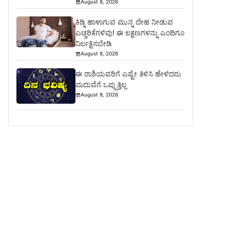
August 8, 2026
ಕಿಡ್ನಿ ಹಾಳಾಗುವ ಮುನ್ನ ದೇಹ ನೀಡುವ
ಎಚ್ಚರಿಕೆಗಳಿವು! ಈ ಲಕ್ಷಣಗಳನ್ನು ಎಂದಿಗೂ
ನಿರ್ಲಕ್ಷಿಸಬೇಡಿ
August 8, 2026
ಈ ರಾಶಿಯವರಿಗೆ ಎಷ್ಟೇ ತಿಳಿಸಿ ಹೇಳಿದರು
ಮದುವೆಗೆ ಒಪ್ಪುತ್ತಿಲ್ಲ
August 8, 2026