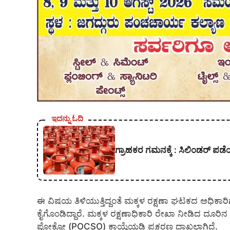
ಇದನ್ನು ಓದಿ
ಗ್ರಾಹಕರ ಗಮನಕ್ಕೆ : ಸಿಲಿಂಡರ್ ಪಡೆಯ
ಈ ವಿಷಯ ತಿಳಿಯುತ್ತಿದ್ದಂತೆ ಮಕ್ಕಳ ರಕ್ಷಣಾ ಘಟಕದ ಅಧಿಕಾರ
ಕೈಗೊಂಡಿದ್ದಾರೆ. ಮಕ್ಕಳ ರಕ್ಷಣಾಧಿಕಾರಿ ರೇಖಾ ನೀಡಿದ ದೂರಿನ ಆಧ
ಪೋಕ್ಸೋ (POCSO) ಕಾಯ್ದೆಯಡಿ ಪ್ರಕರಣ ದಾಖಲಾಗಿದೆ.