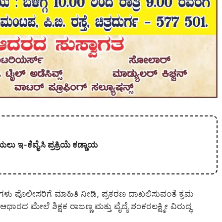
ಲು ಇ-ಕೆವೈಸಿ ಪ್ರಕ್ರಿಯೆ ಕಡ್ಡಾಯ
ಿಗಳು ಪೊಲೀಸರಿಗೆ ಮಾಹಿತಿ ನೀಡಿ, ಪ್ರಕರಣ ದಾಖಲಿಸುವಂತೆ ಕ್ರಮ
ಾರದ ಮೇಲೆ ಶಿಕ್ಷಕ ರಾಜಣ್ಣ ಮತ್ತು ವೈದ್ಯೆ ಶಂಕರಲಕ್ಷ್ಮೀ ವಿರುದ್ಧ