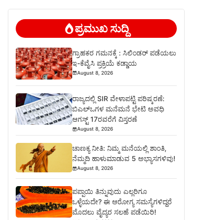
ಪ್ರಮುಖ ಸುದ್ದಿ
ಗ್ರಾಹಕರ ಗಮನಕ್ಕೆ : ಸಿಲಿಂಡರ್ ಪಡೆಯಲು
ಇ-ಕೆವೈಸಿ ಪ್ರಕ್ರಿಯೆ ಕಡ್ಡಾಯ
August 8, 2026
ರಾಜ್ಯದಲ್ಲಿ SIR ವೇಳಾಪಟ್ಟಿ ಪರಿಷ್ಕರಣೆ:
ಬಿಎಲ್‌ಒಗಳ ಮನೆಮನೆ ಭೇಟಿ ಅವಧಿ
ಆಗಸ್ಟ್ 17ರವರೆಗೆ ವಿಸ್ತರಣೆ
August 8, 2026
ಚಾಣಕ್ಯ ನೀತಿ: ನಿಮ್ಮ ಮನೆಯಲ್ಲಿ ಶಾಂತಿ,
ನೆಮ್ಮದಿ ಹಾಳುಮಾಡುವ 5 ಅಭ್ಯಾಸಗಳಿವು!
August 8, 2026
ಪಪ್ಪಾಯಿ ತಿನ್ನುವುದು ಎಲ್ಲರಿಗೂ
ಒಳ್ಳೆಯದೇ? ಈ ಆರೋಗ್ಯ ಸಮಸ್ಯೆಗಳಿದ್ದರೆ
ಮೊದಲು ವೈದ್ಯರ ಸಲಹೆ ಪಡೆಯಿರಿ!