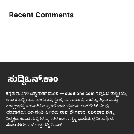
Recent Comments
ಕನ್ನಡ ಸುದ್ದಿಗಳ ವಿಶ್ವಾಸಾರ್ಹ ಮೂಲ —
suddione.com
ನಲ್ಲಿ ಓದಿ ರಾಷ್ಟ್ರೀಯ,
ಅಂತರರಾಷ್ಟ್ರೀಯ, ರಾಜಕೀಯ, ಕ್ರೀಡೆ, ಮನರಂಜನೆ, ವಾಣಿಜ್ಯ, ಶಿಕ್ಷಣ ಮತ್ತು
ತಂತ್ರಜ್ಞಾನಕ್ಕೆ ಸಂಬಂಧಿಸಿದ ಪ್ರತಿಯೊಂದು ಪ್ರಮುಖ ಅಪ್‌ಡೇಟ್. ನೀವು
ಯಾವಾಗಲೂ ಅಪ್‌ಡೇಟ್ ಆಗಿರಲು ನಾವು ವೇಗವಾದ, ನಿಖರವಾದ ಮತ್ತು
ನಿಷ್ಪಕ್ಷಪಾತವಾದ ಸುದ್ದಿಗಳನ್ನು ಸರಳ ಹಾಗೂ ಸ್ಪಷ್ಟ ಭಾಷೆಯಲ್ಲಿ ನೀಡುತ್ತೇವೆ.
ಸಂಪಾದಕರು:
ನಾಗೇಂದ್ರ ರೆಡ್ಡಿ ಪಿ.ಎಲ್