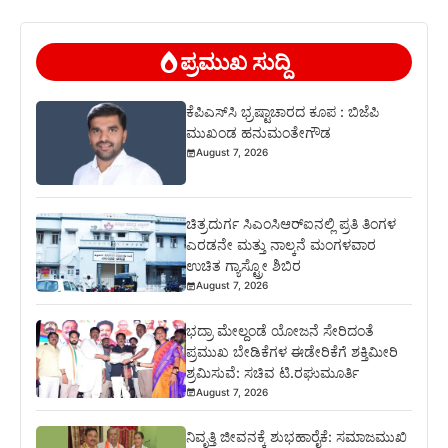
ಪ್ರಮುಖ ಸುದ್ದಿ
ಕೆಪಿಎಸ್‍ಸಿ ಭ್ರಷ್ಟಾಚಾರದ ಕೂಪ : ಬಿಜೆಪಿ
ಮುಖಂಡ ಹನುಮಂತೇಗೌಡ
August 7, 2026
ಚಿತ್ರದುರ್ಗ ಸಿಎಂಸಿಆರ್‍ಐನಲ್ಲಿ ಪ್ರತಿ ತಿಂಗಳ
ಎರಡನೇ ಮತ್ತು ನಾಲ್ಕನೆ ಮಂಗಳವಾರ
ಉಚಿತ ಗ್ಯಾಸ್ಟ್ರೋ ಶಿಬಿರ
August 7, 2026
ಭದ್ರಾ ಮೇಲ್ದಂಡೆ ಯೋಜನೆ ಸೇರಿದಂತೆ
ಪ್ರಮುಖ ಬೇಡಿಕೆಗಳ ಈಡೇರಿಕೆಗೆ ಶಕ್ತಿಮೀರಿ
ಶ್ರಮಿಸುವೆ: ಸಚಿವ ಟಿ.ರಘುಮೂರ್ತಿ
August 7, 2026
ನಿವೃತ್ತಿ ಜೀವನಕ್ಕೆ ಶುಭಹಾರೈಕೆ: ಸಮಾಜಮುಖಿ