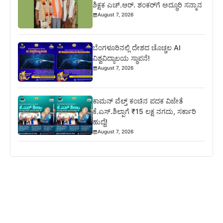
ಶಿಕ್ಷಕ ಎಚ್.ಆರ್. ಶಂಕರ್‌ಗೆ ಅದ್ಧೂರಿ ಸನ್ಮಾನ
August 7, 2026
ಬೆಂಗಳೂರಿನಲ್ಲಿ ದೇಶದ ಚೊಚ್ಚಲ AI
ವಿಶ್ವವಿದ್ಯಾಲಯ ಸ್ಥಾಪನೆ!
August 7, 2026
ಕಾಮನ್ ವೆಲ್ತ್ ಕಂಚಿನ ಪದಕ ವಿಜೇತೆ
ಕೆ.ಎಸ್.ಶಿಲ್ಪಾಗೆ ₹15 ಲಕ್ಷ ನಗದು, ಸರ್ಕಾರಿ
ಹುದ್ದೆ!
August 7, 2026