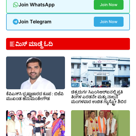
Join WhatsApp
Join Now
Join Telegram
Join Now
ಮಿಸ್ ಮಾಡ್ದೆ ಓದಿ
ಚಿತ್ರದುರ್ಗ ಸಿಎಂಸಿಆರ್‍ಐನಲ್ಲಿ ಪ್ರತಿ
ಕೆಪಿಎಸ್‍ಸಿ ಭ್ರಷ್ಟಾಚಾರದ ಕೂಪ : ಬಿಜೆಪಿ
ತಿಂಗಳ ಎರಡನೇ ಮತ್ತು ನಾಲ್ಕನೆ
ಮುಖಂಡ ಹನುಮಂತೇಗೌಡ
ಮಂಗಳವಾರ ಉಚಿತ ಗ್ಯಾಸ್ಟ್ರೋ ಶಿಬಿರ