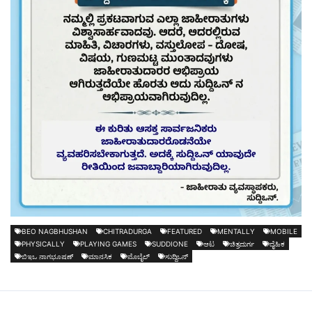
BEO NAGBHUSHAN
CHITRADURGA
FEATURED
MENTALLY
MOBILE
PHYSICALLY
PLAYING GAMES
SUDDIONE
ಆಟ
ಚಿತ್ರದುರ್ಗ
ದೈಹಿಕ
ಬಿಇಒ ನಾಗಭೂಷಣ್
ಮಾನಸಿಕ
ಮೊಬೈಲ್
ಸುದ್ದಿಒನ್