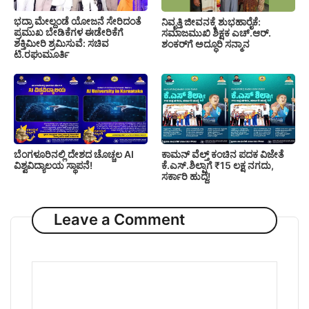
ಭದ್ರಾ ಮೇಲ್ದಂಡೆ ಯೋಜನೆ ಸೇರಿದಂತೆ
ನಿವೃತ್ತಿ ಜೀವನಕ್ಕೆ ಶುಭಹಾರೈಕೆ:
ಪ್ರಮುಖ ಬೇಡಿಕೆಗಳ ಈಡೇರಿಕೆಗೆ
ಸಮಾಜಮುಖಿ ಶಿಕ್ಷಕ ಎಚ್.ಆರ್.
ಶಕ್ತಿಮೀರಿ ಶ್ರಮಿಸುವೆ: ಸಚಿವ
ಶಂಕರ್‌ಗೆ ಅದ್ಧೂರಿ ಸನ್ಮಾನ
ಟಿ.ರಘುಮೂರ್ತಿ
ಬೆಂಗಳೂರಿನಲ್ಲಿ ದೇಶದ ಚೊಚ್ಚಲ AI
ಕಾಮನ್ ವೆಲ್ತ್ ಕಂಚಿನ ಪದಕ ವಿಜೇತೆ
ವಿಶ್ವವಿದ್ಯಾಲಯ ಸ್ಥಾಪನೆ!
ಕೆ.ಎಸ್.ಶಿಲ್ಪಾಗೆ ₹15 ಲಕ್ಷ ನಗದು,
ಸರ್ಕಾರಿ ಹುದ್ದೆ!
Leave a Comment
Comment