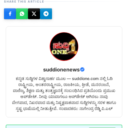
SHARE THIS ARTICLE
suddionenews
ಕನ್ನಡ ಸುದ್ದಿಗಳ ವಿಶ್ವಾಸಾರ್ಹ ಮೂಲ — suddione.com ನಲ್ಲಿ ಓದಿ
ರಾಷ್ಟ್ರೀಯ, ಅಂತರರಾಷ್ಟ್ರೀಯ, ರಾಜಕೀಯ, ಕ್ರೀಡೆ, ಮನರಂಜನೆ,
ವಾಣಿಜ್ಯ, ಶಿಕ್ಷಣ ಮತ್ತು ತಂತ್ರಜ್ಞಾನಕ್ಕೆ ಸಂಬಂಧಿಸಿದ ಪ್ರತಿಯೊಂದು ಪ್ರಮುಖ
ಅಪ್‌ಡೇಟ್. ನೀವು ಯಾವಾಗಲೂ ಅಪ್‌ಡೇಟ್ ಆಗಿರಲು ನಾವು
ವೇಗವಾದ, ನಿಖರವಾದ ಮತ್ತು ನಿಷ್ಪಕ್ಷಪಾತವಾದ ಸುದ್ದಿಗಳನ್ನು ಸರಳ ಹಾಗೂ
ಸ್ಪಷ್ಟ ಭಾಷೆಯಲ್ಲಿ ನೀಡುತ್ತೇವೆ. ಸಂಪಾದಕರು: ನಾಗೇಂದ್ರ ರೆಡ್ಡಿ ಪಿ.ಎಲ್