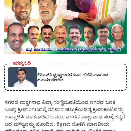
ಇದನ್ನು ಓದಿ
ಕೆಪಿಎಸ್‍ಸಿ ಭ್ರಷ್ಟಾಚಾರದ ಕೂಪ : ಬಿಜೆಪಿ ಮುಖಂಡ
ಹನುಮಂತೇಗೌಡ
ನಗರದ ಪಾರ್ಶ್ವನಾಥ ವಿದ್ಯಾ ಸಂಸ್ಥೆಯವತಿಯಿಂದ ನಗರದ ಓನಕೆ
ಒಬವ್ವ ಕ್ರೀಡಾಂಗಣದಲ್ಲಿ ಶನಿವಾರ ಹಮ್ಮಿಕೊಂಡಿದ್ದ ಕ್ರೀಡಾಕೂಟವನ್ನು
ಉದ್ಘಾಟಿಸಿ ಮಾತನಾಡಿದ ಅವರು, ನಗರದ ಪಾರ್ಶ್ವನಾಥ ಸಂಸ್ಥೆ ತನ್ನದೆ
ಆದ ಮೌಲ್ಯವನ್ನು ಹೊಂದಿದೆ. ಶಿಕ್ಷಣದ ಜೊತೆಗೆ ಮಾನವೀಯ