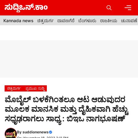
Skip
to
content
Men
Kannada news
ಚಿತ್ರದುರ್ಗ
ದಾವಣಗೆರೆ
ಬೆಂಗಳೂರು
ರಾಜಕೀಯ
ಚುನಾವಣೆ
ಚಿತ್ರದುರ್ಗ
ಪ್ರಮುಖ ಸುದ್ದಿ
ಮೊಬೈಲ್ ಬಳಕೆಗಿಂತಲೂ ಆಟ ಆಡುವುದರ
ಮೂಲಕ ಮಾನಸಿಕ ಮತ್ತು ದೈಹಿಕವಾಗಿ ಹೆಚ್ಚು
ಸಧೃಢರಾಗಲು ಸಾಧ್ಯ : ಬಿಇಒ ನಾಗಭೂಷಣ್
By
suddionenews
On: November 18, 2023 2:11 PM