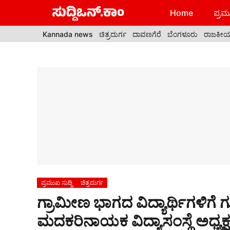
Skip
Home
ಪ್ರಮು
to
content
Kannada news
ಚಿತ್ರದುರ್ಗ
ದಾವಣಗೆರೆ
ಬೆಂಗಳೂರು
ರಾಜಕೀ
ಪ್ರಮುಖ ಸುದ್ದಿ
ಚಿತ್ರದುರ್ಗ
ಗ್ರಾಮೀಣ ಭಾಗದ ವಿದ್ಯಾರ್ಥಿಗಳಿಗೆ 
ಮದಕರಿನಾಯಕ ವಿದ್ಯಾಸಂಸ್ಥೆ ಅಧ್ಯಕ