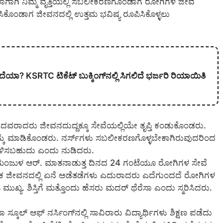
ು. ಹಾಗಾಗಿ ನಿಮ್ಮ ವೃತ್ತಿಯಲ್ಲಿ ಸಬಲೀಕರಣಗೊಂಡಾಗ ರೋಗಿಗಳ ಜೀವ
ಿಸಿಕೊಂಡಾಗ ಜೀವನದಲ್ಲಿ ಉತ್ತಮ ಭವಿಷ್ಯ ರೂಪಿಸಿಕೊಳ್ಳಲು
ದೆಯಾ? KSRTC ಟಿಕೆಟ್ ಬುಕ್ಕಿಂಗ್‌ನಲ್ಲಿ ಸಿಗಲಿದೆ ಭರ್ಜರಿ ರಿಯಾಯಿತಿ
ನಿಸಿದವರಾದರು ಜೀವನದುದ್ದಕ್ಕೂ ಸೇವೆಯಲ್ಲಿಯೇ ತೃಪ್ತಿ ಕಂಡುಕೊಂಡರು.
ೆ ಮಾಡಿಕೊಂಡರು. ನರ್ಸ್‍ಗಳು ಸಬಲೀಕರಣಗೊಳ್ಳಬೇಕಾಗಿರುವುದರಿಂದ
ಉಳಿಸಬಹುದು ಎಂದು ನುಡಿದರು.
ಾದ ಮಂಜುಳ ಆರ್. ಮಾತನಾಡುತ್ತ ದಿನದ 24 ಗಂಟೆಯೂ ರೋಗಿಗಳ ಸೇವೆ
ಯಕ್ತಿಕ ಜೀವನದಲ್ಲಿ ಏನೆ ಅಡೆತಡೆಗಳು ಎದುರಾದರು ಎದೆಗುಂದದೆ ರೋಗಿಗಳ
ಯತೆ ಮುಖ್ಯ. ಶಿಸ್ತಿಗೆ ಮತ್ತೊಂದು ಹೆಸರು ಮದರ್ ಥೆರೆಸಾ ಎಂದು ಸ್ಮರಿಸಿದರು.
ಕೂಲ್ ಆಫ್ ನರ್ಸಿಂಗ್‍ನಲ್ಲಿ ಸಾವಿರಾರು ವಿದ್ಯಾರ್ಥಿಗಳು ಶಿಕ್ಷಣ ಪಡೆದು