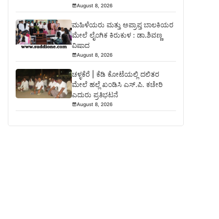
August 8, 2026
ಮಹಿಳೆಯರು ಮತ್ತು ಅಪ್ರಾಪ್ತ ಬಾಲಕಿಯರ
ಮೇಲೆ ಲೈಂಗಿಕ ಕಿರುಕುಳ : ಡಾ.ಶಿವಣ್ಣ
ವಿಷಾದ
August 8, 2026
ಚಳ್ಳಕೆರೆ | ಕೆಡಿ ಕೋಟೆಯಲ್ಲಿ ದಲಿತರ
ಮೇಲೆ ಹಲ್ಲೆ ಖಂಡಿಸಿ ಎಸ್.ಪಿ. ಕಚೇರಿ
ಎದುರು ಪ್ರತಿಭಟನೆ
August 8, 2026