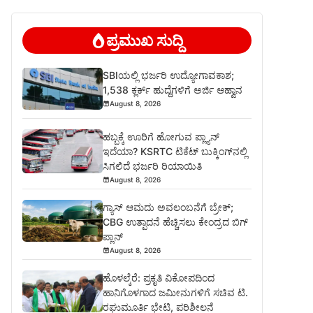
ಪ್ರಮುಖ ಸುದ್ದಿ
SBIಯಲ್ಲಿ ಭರ್ಜರಿ ಉದ್ಯೋಗಾವಕಾಶ;
1,538 ಕ್ಲರ್ಕ್ ಹುದ್ದೆಗಳಿಗೆ ಅರ್ಜಿ ಆಹ್ವಾನ
August 8, 2026
ಹಬ್ಬಕ್ಕೆ ಊರಿಗೆ ಹೋಗುವ ಪ್ಲ್ಯಾನ್
ಇದೆಯಾ? KSRTC ಟಿಕೆಟ್ ಬುಕ್ಕಿಂಗ್‌ನಲ್ಲಿ
ಸಿಗಲಿದೆ ಭರ್ಜರಿ ರಿಯಾಯಿತಿ
August 8, 2026
ಗ್ಯಾಸ್ ಆಮದು ಅವಲಂಬನೆಗೆ ಬ್ರೇಕ್;
CBG ಉತ್ಪಾದನೆ ಹೆಚ್ಚಿಸಲು ಕೇಂದ್ರದ ಬಿಗ್
ಪ್ಲಾನ್
August 8, 2026
ಹೊಳಲ್ಕೆರೆ: ಪ್ರಕೃತಿ ವಿಕೋಪದಿಂದ
ಹಾನಿಗೊಳಗಾದ ಜಮೀನುಗಳಿಗೆ ಸಚಿವ ಟಿ.
ರಘುಮೂರ್ತಿ ಭೇಟಿ, ಪರಿಶೀಲನೆ