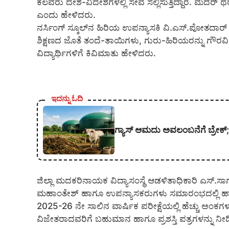
ಕೆಲವರು ದೇಶ-ವಿದೇಶಗಳಲ್ಲಿ ಸೇವೆ ಸಲ್ಲಿಸುತ್ತಿದ್ದಾರೆ. ಮದರ್ ಥೆ
ಎಂದು ಹೇಳಿದರು.
ನರ್ಸಿಂಗ್ ಸ್ಕೂಲ್‍ನ ಹಿರಿಯ ಉಪನ್ಯಾಸಕಿ ವಿ.ಎಸ್.ಪೋತದಾರ
ಶಿಕ್ಷಣದ ಜೊತೆ ತಂದೆ-ತಾಯಿಗಳು, ಗುರು-ಹಿರಿಯರನ್ನು ಗೌರವಿಸು
ವಿದ್ಯಾರ್ಥಿಗಳಿಗೆ ಕಿವಿಮಾತು ಹೇಳಿದರು.
ಇದನ್ನು ಓದಿ
ಗ್ಯಾಸ್ ಆಮದು ಅವಲಂಬನೆಗೆ ಬ್ರೇಕ್; 
ಜಿಲ್ಲಾ ಮದಕರಿನಾಯಕ ವಿದ್ಯಾಸಂಸ್ಥೆ ಆಡಳಿತಾಧಿಕಾರಿ ಎಸ್.ಸಾಗ
ಮಹಾಂತೇಶ್ ಹಾಗೂ ಉಪನ್ಯಾಸಕರುಗಳು ಸಮಾರಂಭದಲ್ಲಿ ಹಾಜ
2025-26 ನೇ ಸಾಲಿನ ವಾರ್ಷಿಕ ಪರೀಕ್ಷೆಯಲ್ಲಿ ಹೆಚ್ಚು ಅಂಕಗಳನ್ನ
ವಿಜೇತರಾದವರಿಗೆ ಬಹುಮಾನ ಹಾಗೂ ಪ್ರಶಸ್ತಿ ಪತ್ರಗಳನ್ನು ನ