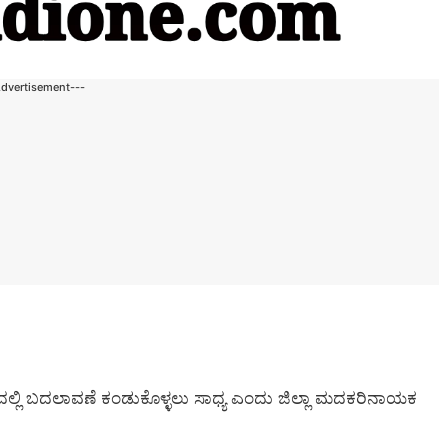
Advertisement---
ೀವನದಲ್ಲಿ ಬದಲಾವಣೆ ಕಂಡುಕೊಳ್ಳಲು ಸಾಧ್ಯ ಎಂದು ಜಿಲ್ಲಾ ಮದಕರಿನಾಯಕ