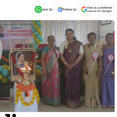
Add as a preferred
Join Us
Follow Us
source on Google