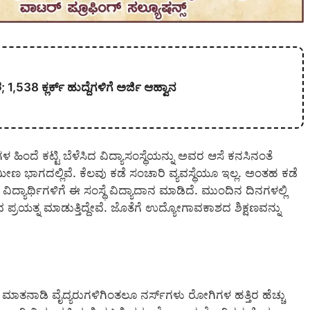
538 ಕ್ಲರ್ಕ್ ಹುದ್ದೆಗಳಿಗೆ ಅರ್ಜಿ ಆಹ್ವಾನ
ೆ ಕಟ್ಟಿ ಬೆಳೆಸಿದ ವಿದ್ಯಾಸಂಸ್ಥೆಯನ್ನು ಅವರ ಆಸೆ ಕನಸಿನಂತೆ
ಾಮೀಣ ಭಾಗದಲ್ಲಿವೆ. ಕೆಲವು ಕಡೆ ಸಂಚಾರಿ ವ್ಯವಸ್ಥೆಯೂ ಇಲ್ಲ. ಅಂತಹ ಕಡೆ
ಿದ್ಯಾರ್ಥಿಗಳಿಗೆ ಈ ಸಂಸ್ಥೆ ವಿದ್ಯಾದಾನ ಮಾಡಿದೆ. ಮುಂದಿನ ದಿನಗಳಲ್ಲಿ
ವ ಪ್ರಯತ್ನ ಮಾಡುತ್ತಿದ್ದೇವೆ. ಜೊತೆಗೆ ಉದ್ಯೋಗಾವಕಾಶದ ಶಿಕ್ಷಣವನ್ನು
. ಮಾತನಾಡಿ ವೈದ್ಯರುಗಳಿಗಿಂತಲೂ ನರ್ಸ್‍ಗಳು ರೋಗಿಗಳ ಹತ್ತಿರ ಹೆಚ್ಚು