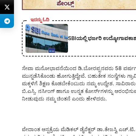
ಇದನ್ನು ಓದಿ
SBIಯಲ್ಲಿ ಭರ್ಜರಿ ಉದ್ಯೋಗಾವಕಾಶ; 1,
ಸೇವಾ ಮನೋಭಾವನೆಯಿಂದ ಡಿ.ಬೋರಪ್ಪನವರು 58 ವರ್ಷಗಳ ಹಿಂದ
ಮುನ್ನಡೆಸಿಕೊಂಡು ಹೋಗುತ್ತಿದ್ದೇವೆ. ಬಹುತೇಕ ಸಂಸ್ಥೆಗಳು ಗ್ರ
ಮಕ್ಕಳಿಗೆ ಶಿಕ್ಷಣ ಕೊಡಬೇಕೆಂಬುದು ನಮ್ಮ ಉದ್ದೇಶ. ಸಾವಿರಾರು ವ
ಬಿ.ಎಸ್ಸಿ. ನರ್ಸಿಂಗ್ ಹಾಗೂ ಉನ್ನತ ಕೋರ್ಸ್‍ಗಳನ್ನು ಆರಂಭಿಸು
ನೀಡುವುದು ನಮ್ಮ ಚಿಂತನೆ ಎಂದು ಹೇಳಿದರು.
ವೇದಾಂತ ಆಸ್ಪತ್ರೆಯ ಮೆಡಿಕಲ್ ಡೈರೆಕ್ಟರ್ ಡಾ.ತೇಜಸ್ವಿ ಎಚ್.ಟಿ