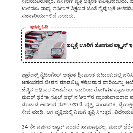
ಸಮಯವಿರುತ್ತಾರೆ. ನರ್ಸಿಂಗ್ ವೃತ್ತಿ ಅತ್ಯಂತ ಪವಿತ್ರವಾದುದ
ಉಳಿಸಲು ಸಾಧ್ಯ. ನರ್ಸಿಂಗ್ ಶಿಕ್ಷಣದ ಜೊತೆ ನೈಪುಣ್ಯತೆ ಅಳವಡ
ಸಹಕಾರಿಯಾಗಲಿದೆ ಎಂದರು.
ಇದನ್ನು ಓದಿ
ಹಬ್ಬಕ್ಕೆ ಊರಿಗೆ ಹೋಗುವ ಪ್ಲ್ಯಾನ್ ಇ
ಫ್ಲಾರೆಂನ್ಸ್ ನೈಟಿಂಗೇಲ್ ಅತ್ಯಂತ ಶ್ರೀಮಂತ ಕುಟುಂಬದಲ್ಲಿ ಜ
ಆಡಂಭರದ ಜೀವನ ಮಾಡಲಿಲ್ಲ. ಕಠಿಣವಾದ ದಾರಿಯನ್ನು ಆಯ್ಕ
ಹೆಚ್ಚಿನ ಅಧಿಕಾರ ನೀಡಬೇಕು. ಇದರಿಂದ ರೋಗಿಗಳ ಪ್ರಾಣ 
ಮದರ್ ಥೆರೆಸಾ ಸ್ಕೂಲ್ ಆಫ್ ನರ್ಸಿಂಗ್‍ನ ಪ್ರಾಂಶುಪಾಲರ
ಮಾಡುವ ಅವಕಾಶ ನರ್ಸ್‍ಗಳಿಗಿದೆ. ವೃತ್ತಿ, ಸಾಂಸಾರಿಕ, ವೈ
ಸೇವೆ ಮಾಡಿ. ಆಗ ವೃತ್ತಿಯಲ್ಲಿ ನಿಮಗೆ ತೃಪ್ತಿ ಸಿಗುತ್ತದೆ. ವಿಧೇ
34 ನೇ ವರ್ಷದ ಬ್ಯಾಚ್ ಎಂದರೆ ಸಾಮಾನ್ಯವಲ್ಲ. ಮದರ್ ಥೆರೆಸಾ ಸ್