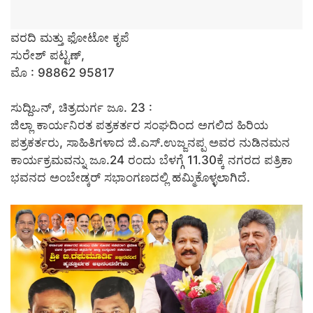
ವರದಿ ಮತ್ತು ಫೋಟೋ ಕೃಪೆ
ಸುರೇಶ್ ಪಟ್ಟಣ್,
ಮೊ : 98862 95817
ಸುದ್ದಿಒನ್, ಚಿತ್ರದುರ್ಗ ಜೂ. 23 :
ಜಿಲ್ಲಾ ಕಾರ್ಯನಿರತ ಪತ್ರಕರ್ತರ ಸಂಘದಿಂದ ಅಗಲಿದ ಹಿರಿಯ
ಪತ್ರಕರ್ತರು, ಸಾಹಿತಿಗಳಾದ ಜಿ.ಎಸ್.ಉಜ್ಜನಪ್ಪ ಅವರ ನುಡಿನಮನ
ಕಾರ್ಯಕ್ರಮವನ್ನು ಜೂ.24 ರಂದು ಬೆಳಗ್ಗೆ 11.30ಕ್ಕೆ ನಗರದ ಪತ್ರಿಕಾ
ಭವನದ ಅಂಬೇಡ್ಕರ್ ಸಭಾಂಗಣದಲ್ಲಿ ಹಮ್ಮಿಕೊಳ್ಳಲಾಗಿದೆ.