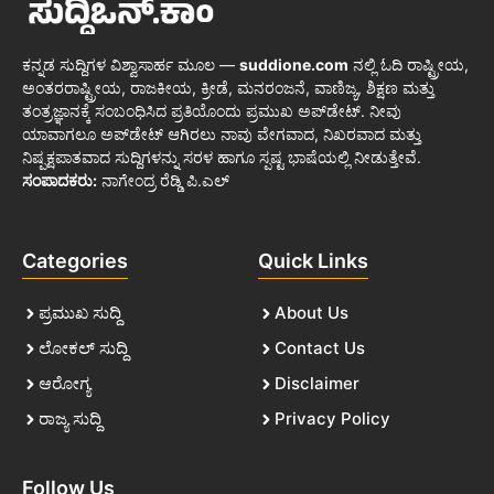
ಕನ್ನಡ ಸುದ್ದಿಗಳ ವಿಶ್ವಾಸಾರ್ಹ ಮೂಲ —
suddione.com
ನಲ್ಲಿ ಓದಿ ರಾಷ್ಟ್ರೀಯ,
ಅಂತರರಾಷ್ಟ್ರೀಯ, ರಾಜಕೀಯ, ಕ್ರೀಡೆ, ಮನರಂಜನೆ, ವಾಣಿಜ್ಯ, ಶಿಕ್ಷಣ ಮತ್ತು
ತಂತ್ರಜ್ಞಾನಕ್ಕೆ ಸಂಬಂಧಿಸಿದ ಪ್ರತಿಯೊಂದು ಪ್ರಮುಖ ಅಪ್‌ಡೇಟ್. ನೀವು
ಯಾವಾಗಲೂ ಅಪ್‌ಡೇಟ್ ಆಗಿರಲು ನಾವು ವೇಗವಾದ, ನಿಖರವಾದ ಮತ್ತು
ನಿಷ್ಪಕ್ಷಪಾತವಾದ ಸುದ್ದಿಗಳನ್ನು ಸರಳ ಹಾಗೂ ಸ್ಪಷ್ಟ ಭಾಷೆಯಲ್ಲಿ ನೀಡುತ್ತೇವೆ.
ಸಂಪಾದಕರು:
ನಾಗೇಂದ್ರ ರೆಡ್ಡಿ ಪಿ.ಎಲ್
Categories
Quick Links
ಪ್ರಮುಖ ಸುದ್ದಿ
About Us
ಲೋಕಲ್ ಸುದ್ದಿ
Contact Us
ಆರೋಗ್ಯ
Disclaimer
ರಾಜ್ಯ ಸುದ್ದಿ
Privacy Policy
Follow Us