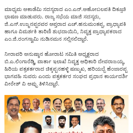
ಮಾಧ್ಯಮ ಅಕಾಡೆಮಿ ಸದಸ್ಯರಾದ ಎಂ.ಎನ್.ಅಹೋಬಲಪತಿ ದಿಕ್ಸೂಚಿ
ಭಾಷಣ ಮಾಡುವರು. ರಾಜ್ಯ ಸಭೆಯ ಮಾಜಿ ಸದಸ್ಯರು,
ಜಿ.ಎಸ್.ಉಜ್ಜನಪ್ಪರವರ ಆಪ್ತರಾದ ಎಚ್.ಹನುಮಂತಪ್ಪ, ಪ್ರಾಧ್ಯಾಪಕಿ
ಹಾಗೂ ವಿಮರ್ಶಕಿ ತಾರಿಣಿ ಶುಭದಾಯಿನಿ, ನಿವೃತ್ತ ಪ್ರಾಧ್ಯಾಪಕರಾದ
ಎಂ.ಜಿ.ರಂಗಸ್ವಾಮಿ ನುಡಿನಮನ ಸಲ್ಲಿಸಲಿದ್ದಾರೆ.
ನೀರಾವರಿ ಅನುಷ್ಠಾನ ಹೋರಾಟ ಸಮಿತಿ ಅಧ್ಯಕ್ಷರಾದ
ಬಿ.ಎ.ಲಿಂಗಾರೆಡ್ಡಿ, ವಾರ್ತಾ ಇಲಾಖೆ ನಿವೃತ್ತ ಅಧಿಕಾರಿ ದೇವರಾಜಯ್ಯ,
ಹಿರಿಯ ಪತ್ರಕರ್ತರಾದ ಚಿಕ್ಕಪ್ಪನಹಳ್ಳಿ ಷಣ್ಮುಖ, ಹರಿಯಬ್ಬೆ ಹೆಂಜಾರಪ್ಪ
ಭಾಗವಹಿ ಸುವರು ಎಂದು ಪತ್ರಕರ್ತರ ಸಂಘದ ಪ್ರಧಾನ ಕಾರ್ಯದರ್ಶಿ
ವೀರೇಶ್ ವಿ ಅಪ್ಪು ತಿಳಿಸಿದ್ದಾರೆ.