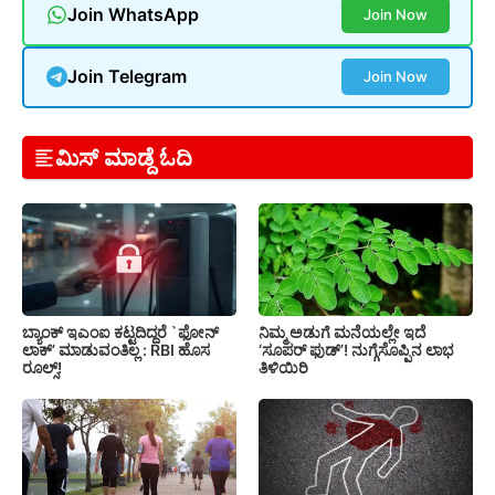
Join WhatsApp
Join Now
Join Telegram
Join Now
ಮಿಸ್ ಮಾಡ್ದೆ ಓದಿ
ಬ್ಯಾಂಕ್ ಇಎಂಐ ಕಟ್ಟದಿದ್ದರೆ `ಫೋನ್
ನಿಮ್ಮ ಅಡುಗೆ ಮನೆಯಲ್ಲೇ ಇದೆ
ಲಾಕ್’ ಮಾಡುವಂತಿಲ್ಲ : RBI ಹೊಸ
‘ಸೂಪರ್ ಫುಡ್’! ನುಗ್ಗೆಸೊಪ್ಪಿನ ಲಾಭ
ರೂಲ್ಸ್!
ತಿಳಿಯಿರಿ