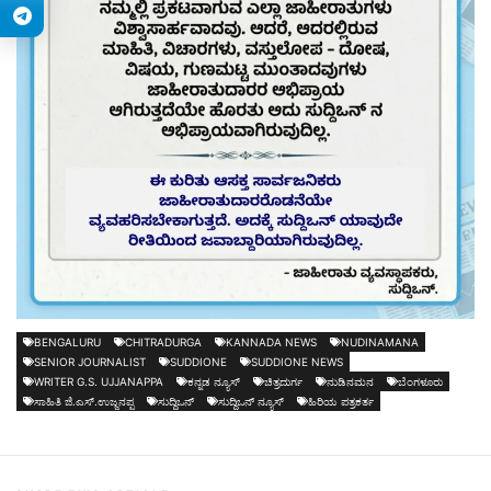
BENGALURU
CHITRADURGA
KANNADA NEWS
NUDINAMANA
SENIOR JOURNALIST
SUDDIONE
SUDDIONE NEWS
WRITER G.S. UJJANAPPA
ಕನ್ನಡ ನ್ಯೂಸ್
ಚಿತ್ರದುರ್ಗ
ನುಡಿನಮನ
ಬೆಂಗಳೂರು
ಸಾಹಿತಿ ಜಿ.ಎಸ್.ಉಜ್ಜನಪ್ಪ
ಸುದ್ದಿಒನ್
ಸುದ್ದಿಒನ್ ನ್ಯೂಸ್
ಹಿರಿಯ ಪತ್ರಕರ್ತ