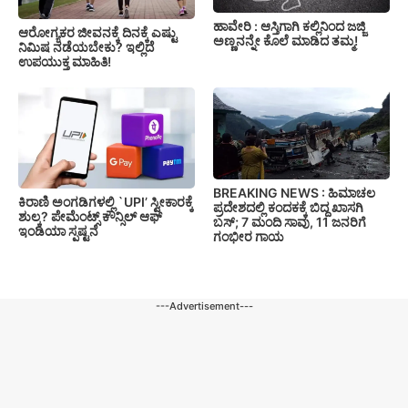
ಹಾವೇರಿ : ಆಸ್ತಿಗಾಗಿ ಕಲ್ಲಿನಿಂದ ಜಜ್ಜಿ
ಆರೋಗ್ಯಕರ ಜೀವನಕ್ಕೆ ದಿನಕ್ಕೆ ಎಷ್ಟು
ಅಣ್ಣನನ್ನೇ ಕೊಲೆ ಮಾಡಿದ ತಮ್ಮ!
ನಿಮಿಷ ನಡೆಯಬೇಕು? ಇಲ್ಲಿದೆ
ಉಪಯುಕ್ತ ಮಾಹಿತಿ!
BREAKING NEWS : ಹಿಮಾಚಲ
ಕಿರಾಣಿ ಅಂಗಡಿಗಳಲ್ಲಿ `UPI’ ಸ್ವೀಕಾರಕ್ಕೆ
ಪ್ರದೇಶದಲ್ಲಿ ಕಂದಕಕ್ಕೆ ಬಿದ್ದ ಖಾಸಗಿ
ಶುಲ್ಕ? ಪೇಮೆಂಟ್ಸ್ ಕೌನ್ಸಿಲ್ ಆಫ್
ಬಸ್; 7 ಮಂದಿ ಸಾವು, 11 ಜನರಿಗೆ
ಇಂಡಿಯಾ ಸ್ಪಷ್ಟನೆ
ಗಂಭೀರ ಗಾಯ
---Advertisement---