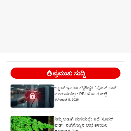
ಪ್ರಮುಖ ಸುದ್ದಿ
ಬ್ಯಾಂಕ್ ಇಎಂಐ ಕಟ್ಟದಿದ್ದರೆ `ಫೋನ್ ಲಾಕ್’
ಮಾಡುವಂತಿಲ್ಲ : RBI ಹೊಸ ರೂಲ್ಸ್!
August 8, 2026
ನಿಮ್ಮ ಅಡುಗೆ ಮನೆಯಲ್ಲೇ ಇದೆ ‘ಸೂಪರ್
ಫುಡ್’! ನುಗ್ಗೆಸೊಪ್ಪಿನ ಲಾಭ ತಿಳಿಯಿರಿ
August 8, 2026