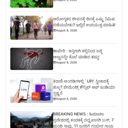
ಆರೋಗ್ಯಕರ ಜೀವನಕ್ಕೆ ದಿನಕ್ಕೆ ಎಷ್ಟು ನಿಮಿಷ
ನಡೆಯಬೇಕು? ಇಲ್ಲಿದೆ ಉಪಯುಕ್ತ ಮಾಹಿತಿ!
August 8, 2026
ಹಾವೇರಿ : ಆಸ್ತಿಗಾಗಿ ಕಲ್ಲಿನಿಂದ ಜಜ್ಜಿ
ಅಣ್ಣನನ್ನೇ ಕೊಲೆ ಮಾಡಿದ ತಮ್ಮ!
August 8, 2026
ಕಿರಾಣಿ ಅಂಗಡಿಗಳಲ್ಲಿ `UPI’ ಸ್ವೀಕಾರಕ್ಕೆ
ಶುಲ್ಕ? ಪೇಮೆಂಟ್ಸ್ ಕೌನ್ಸಿಲ್ ಆಫ್ ಇಂಡಿಯಾ
ಸ್ಪಷ್ಟನೆ
August 8, 2026
BREAKING NEWS : ಹಿಮಾಚಲ
ಪ್ರದೇಶದಲ್ಲಿ ಕಂದಕಕ್ಕೆ ಬಿದ್ದ ಖಾಸಗಿ ಬಸ್; 7
ಮಂದಿ ಸಾವು, 11 ಜನರಿಗೆ ಗಂಭೀರ ಗಾಯ