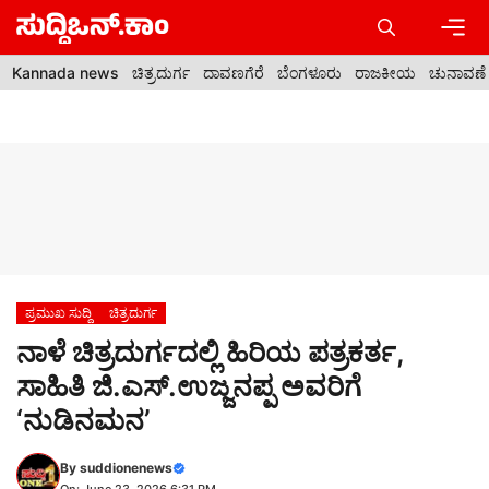
Skip
to
content
Men
Kannada news
ಚಿತ್ರದುರ್ಗ
ದಾವಣಗೆರೆ
ಬೆಂಗಳೂರು
ರಾಜಕೀಯ
ಚುನಾವಣೆ
ಪ್ರಮುಖ ಸುದ್ದಿ
ಚಿತ್ರದುರ್ಗ
ನಾಳೆ ಚಿತ್ರದುರ್ಗದಲ್ಲಿ ಹಿರಿಯ ಪತ್ರಕರ್ತ,
ಸಾಹಿತಿ ಜಿ.ಎಸ್.ಉಜ್ಜನಪ್ಪ ಅವರಿಗೆ
‘ನುಡಿನಮನ’
By
suddionenews
On: June 23, 2026 6:31 PM