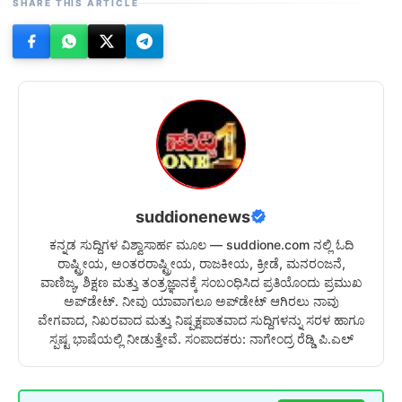
SHARE THIS ARTICLE
suddionenews
ಕನ್ನಡ ಸುದ್ದಿಗಳ ವಿಶ್ವಾಸಾರ್ಹ ಮೂಲ — suddione.com ನಲ್ಲಿ ಓದಿ
ರಾಷ್ಟ್ರೀಯ, ಅಂತರರಾಷ್ಟ್ರೀಯ, ರಾಜಕೀಯ, ಕ್ರೀಡೆ, ಮನರಂಜನೆ,
ವಾಣಿಜ್ಯ, ಶಿಕ್ಷಣ ಮತ್ತು ತಂತ್ರಜ್ಞಾನಕ್ಕೆ ಸಂಬಂಧಿಸಿದ ಪ್ರತಿಯೊಂದು ಪ್ರಮುಖ
ಅಪ್‌ಡೇಟ್. ನೀವು ಯಾವಾಗಲೂ ಅಪ್‌ಡೇಟ್ ಆಗಿರಲು ನಾವು
ವೇಗವಾದ, ನಿಖರವಾದ ಮತ್ತು ನಿಷ್ಪಕ್ಷಪಾತವಾದ ಸುದ್ದಿಗಳನ್ನು ಸರಳ ಹಾಗೂ
ಸ್ಪಷ್ಟ ಭಾಷೆಯಲ್ಲಿ ನೀಡುತ್ತೇವೆ. ಸಂಪಾದಕರು: ನಾಗೇಂದ್ರ ರೆಡ್ಡಿ ಪಿ.ಎಲ್