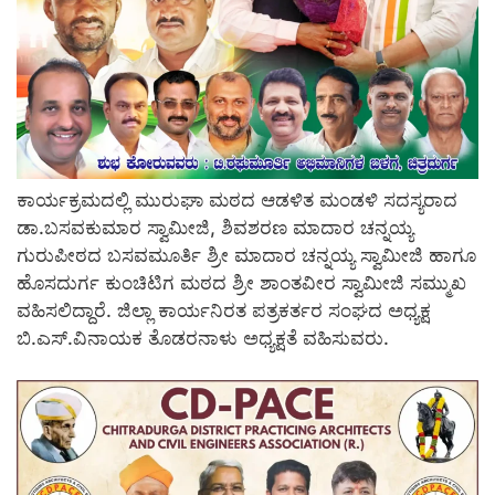
ಕಾರ್ಯಕ್ರಮದಲ್ಲಿ ಮುರುಘಾ ಮಠದ ಆಡಳಿತ ಮಂಡಳಿ ಸದಸ್ಯರಾದ
ಡಾ.ಬಸವಕುಮಾರ ಸ್ವಾಮೀಜಿ, ಶಿವಶರಣ ಮಾದಾರ ಚನ್ನಯ್ಯ
ಗುರುಪೀಠದ ಬಸವಮೂರ್ತಿ ಶ್ರೀ ಮಾದಾರ ಚನ್ನಯ್ಯ ಸ್ವಾಮೀಜಿ ಹಾಗೂ
ಹೊಸದುರ್ಗ ಕುಂಚಿಟಿಗ ಮಠದ ಶ್ರೀ ಶಾಂತವೀರ ಸ್ವಾಮೀಜಿ ಸಮ್ಮುಖ
ವಹಿಸಲಿದ್ದಾರೆ. ಜಿಲ್ಲಾ ಕಾರ್ಯನಿರತ ಪತ್ರಕರ್ತರ ಸಂಘದ ಅಧ್ಯಕ್ಷ
ಬಿ.ಎಸ್.ವಿನಾಯಕ ತೊಡರನಾಳು ಅಧ್ಯಕ್ಷತೆ ವಹಿಸುವರು.