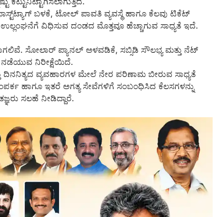
ಕಟ್ಟುನಿಟ್ಟಾಗಿಸಲಾಗುತ್ತಿದೆ.
‌ಟ್ಯಾಗ್ ಬಳಕೆ, ಟೋಲ್ ಪಾವತಿ ವ್ಯವಸ್ಥೆ ಹಾಗೂ ಕೆಲವು ಟಿಕೆಟ್
 ಉಲ್ಲಂಘನೆಗೆ ವಿಧಿಸುವ ದಂಡದ ಮೊತ್ತವೂ ಹೆಚ್ಚಾಗುವ ಸಾಧ್ಯತೆ ಇದೆ.
ವೆ. ಸೋಲಾರ್ ಪ್ಯಾನಲ್ ಅಳವಡಿಕೆ, ಸಬ್ಸಿಡಿ ಸೌಲಭ್ಯ ಮತ್ತು ನೆಟ್
 ನಡೆಯುವ ನಿರೀಕ್ಷೆಯಿದೆ.
 ದಿನನಿತ್ಯದ ವ್ಯವಹಾರಗಳ ಮೇಲೆ ನೇರ ಪರಿಣಾಮ ಬೀರುವ ಸಾಧ್ಯತೆ
 ಸಂಪರ್ಕ ಹಾಗೂ ಇತರೆ ಅಗತ್ಯ ಸೇವೆಗಳಿಗೆ ಸಂಬಂಧಿಸಿದ ಕೆಲಸಗಳನ್ನು
ಞರು ಸಲಹೆ ನೀಡಿದ್ದಾರೆ.