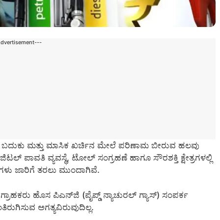
Advertisement---
ನ ಬದುಕು ಮತ್ತು ಮಾಸಿಕ ಖರ್ಚಿನ ಮೇಲೆ ಪರಿಣಾಮ ಬೀರುವ ಹಲವು
್ ಪಾವತಿ ವ್ಯವಸ್ಥೆ, ಟೋಲ್ ಸಂಗ್ರಹಣೆ ಹಾಗೂ ಸೌರಶಕ್ತಿ ಕ್ಷೇತ್ರಗಳಲ್ಲಿ
ಗಳು ಜಾರಿಗೆ ತರಲು ಮುಂದಾಗಿವೆ.
್ರಾಹಕರು ಹೊಸ ಪಿಎನ್‌ಜಿ (ಪೈಪ್ಡ್ ನ್ಯಾಚುರಲ್ ಗ್ಯಾಸ್) ಸಂಪರ್ಕ
ತಿರುಗಿಸುವ ಅಗತ್ಯವಿರುವುದಿಲ್ಲ.