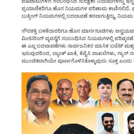
ವಹಿವಾಟುಗಳಿಗೆ ಸಂಬಂಧಿಸಿದ ಸುರಕ್ಷತಾ ನಿಯಮಗಳನ್ನು ಇನ್ನಷ್ಟು 
ಪ್ರಯಾಣಿಕರಿಗೂ ಹೊಸ ನಿಯಮಗಳ ಪರಿಣಾಮ ಕಾಣಿಸಲಿದೆ. ಫಾಸ್ಟ್
ಬುಕ್ಕಿಂಗ್ ನಿಯಮಗಳಲ್ಲಿ ಬದಲಾವಣೆ ತರಲಾಗುತ್ತಿದ್ದು, ನಿಯಮ
ಸೌರಶಕ್ತಿ ಬಳಕೆದಾರರಿಗೂ ಹೊಸ ಮಾರ್ಗಸೂಚಿಗಳು ಅನ್ವಯವಾಗಲಿ
ಮೀಟರಿಂಗ್ ವ್ಯವಸ್ಥೆಗೆ ಸಂಬಂಧಿಸಿದ ನಿಯಮಗಳಲ್ಲಿ ಪರಿಷ್ಕರಣೆ
ಈ ಎಲ್ಲ ಬದಲಾವಣೆಗಳು ಸಾರ್ವಜನಿಕರ ಮಾಸಿಕ ಬಜೆಟ್ ಮತ್ತು
ಇರುವುದರಿಂದ, ಬ್ಯಾಂಕ್ ಖಾತೆ, ಕೆವೈಸಿ ದಾಖಲೆಗಳು, ಗ್ಯಾಸ್
ಮುಂಚಿತವಾಗಿಯೇ ಪೂರ್ಣಗೊಳಿಸಿಕೊಳ್ಳುವುದು ಸೂಕ್ತ ಎಂದು ತಜ್