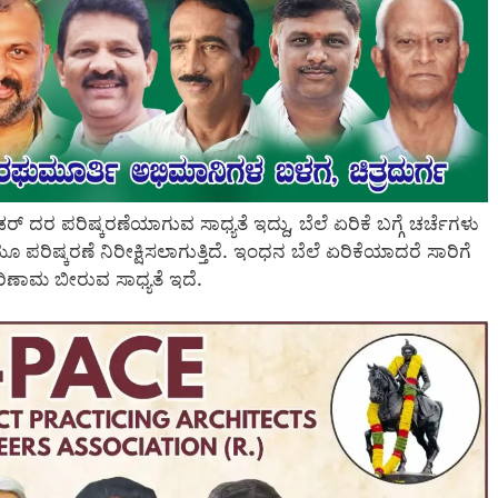
ದರ ಪರಿಷ್ಕರಣೆಯಾಗುವ ಸಾಧ್ಯತೆ ಇದ್ದು, ಬೆಲೆ ಏರಿಕೆ ಬಗ್ಗೆ ಚರ್ಚೆಗಳು
ೂ ಪರಿಷ್ಕರಣೆ ನಿರೀಕ್ಷಿಸಲಾಗುತ್ತಿದೆ. ಇಂಧನ ಬೆಲೆ ಏರಿಕೆಯಾದರೆ ಸಾರಿಗೆ
 ಪರಿಣಾಮ ಬೀರುವ ಸಾಧ್ಯತೆ ಇದೆ.