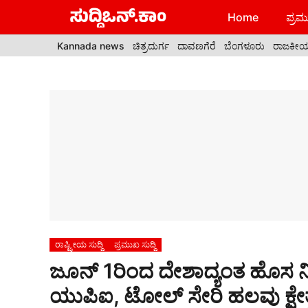
Skip
Home
ಪ್ರಮು
to
content
Kannada news
ಚಿತ್ರದುರ್ಗ
ದಾವಣಗೆರೆ
ಬೆಂಗಳೂರು
ರಾಜಕೀ
ರಾಷ್ಟ್ರೀಯ ಸುದ್ದಿ
ಪ್ರಮುಖ ಸುದ್ದಿ
ಜೂನ್ 1ರಿಂದ ದೇಶಾದ್ಯಂತ ಹೊಸ ನಿ
ಯುಪಿಐ, ಟೋಲ್ ಸೇರಿ ಹಲವು ಕ್ಷೇತ