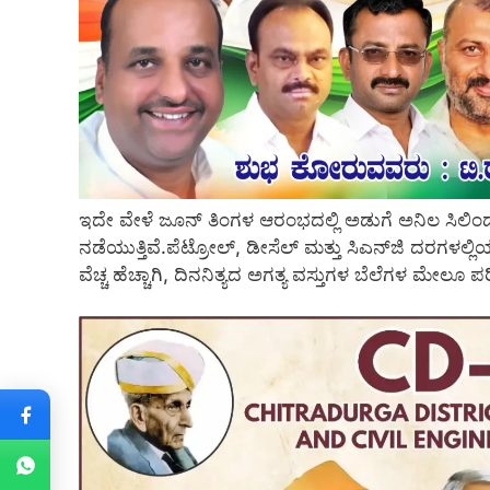
ಇದೇ ವೇಳೆ ಜೂನ್ ತಿಂಗಳ ಆರಂಭದಲ್ಲಿ ಅಡುಗೆ ಅನಿಲ ಸಿಲಿಂಡರ್ 
ನಡೆಯುತ್ತಿವೆ.ಪೆಟ್ರೋಲ್, ಡೀಸೆಲ್ ಮತ್ತು ಸಿಎನ್‌ಜಿ ದರಗಳಲ್ಲಿಯ
ವೆಚ್ಚ ಹೆಚ್ಚಾಗಿ, ದಿನನಿತ್ಯದ ಅಗತ್ಯ ವಸ್ತುಗಳ ಬೆಲೆಗಳ ಮೇಲೂ