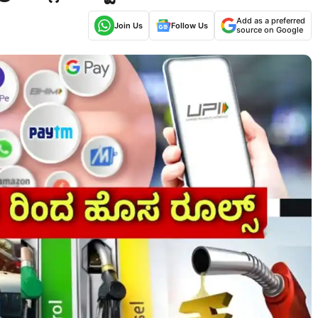
Add as a preferred
Join Us
Follow Us
source on Google