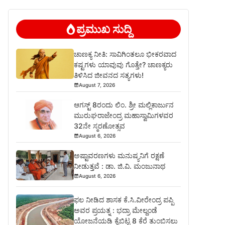
ಪ್ರಮುಖ ಸುದ್ದಿ
ಚಾಣಕ್ಯ ನೀತಿ: ಸಾವಿಗಿಂತಲೂ ಭೀಕರವಾದ
ಕಷ್ಟಗಳು ಯಾವುವು ಗೊತ್ತೇ? ಚಾಣಕ್ಯರು
ತಿಳಿಸಿದ ಜೀವನದ ಸತ್ಯಗಳು!
August 7, 2026
ಆಗಸ್ಟ್ 8ರಂದು ಲಿಂ. ಶ್ರೀ ಮಲ್ಲಿಕಾರ್ಜುನ
ಮುರುಘರಾಜೇಂದ್ರ ಮಹಾಸ್ವಾಮಿಗಳವರ
32ನೇ ಸ್ಮರಣೋತ್ಸವ
August 6, 2026
ಅಷ್ಟಾವರಣಗಳು ಮನುಷ್ಯನಿಗೆ ರಕ್ಷಣೆ
ನೀಡುತ್ತವೆ : ಡಾ. ಜಿ.ವಿ. ಮಂಜುನಾಥ
August 6, 2026
ಫಲ ನೀಡಿದ ಶಾಸಕ ಕೆ.ಸಿ.ವೀರೇಂದ್ರ ಪಪ್ಪಿ
ಅವರ ಪ್ರಯತ್ನ : ಭದ್ರಾ ಮೇಲ್ದಂಡೆ
ಯೋಜನೆಯಡಿ ಕೈಬಿಟ್ಟ 8 ಕೆರೆ ತುಂಬಿಸಲು