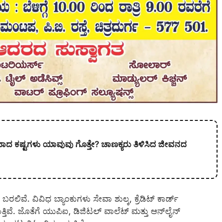
ವಾದ ಕಷ್ಟಗಳು ಯಾವುವು ಗೊತ್ತೇ? ಚಾಣಕ್ಯರು ತಿಳಿಸಿದ ಜೀವನದ
ಲಿವೆ. ವಿವಿಧ ಬ್ಯಾಂಕುಗಳು ಸೇವಾ ಶುಲ್ಕ, ಕ್ರೆಡಿಟ್ ಕಾರ್ಡ್
ತಿವೆ. ಜೊತೆಗೆ ಯುಪಿಐ, ಡಿಜಿಟಲ್ ವಾಲೆಟ್ ಮತ್ತು ಆನ್‌ಲೈನ್