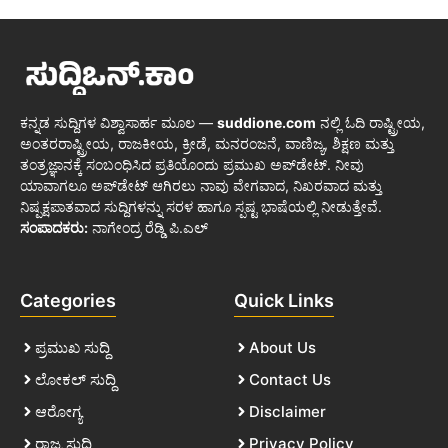
ಕನ್ನಡ ಸುದ್ದಿಗಳ ವಿಶ್ವಾಸಾರ್ಹ ಮೂಲ —
suddione.com
ನಲ್ಲಿ ಓದಿ ರಾಷ್ಟ್ರೀಯ,
ಅಂತರರಾಷ್ಟ್ರೀಯ, ರಾಜಕೀಯ, ಕ್ರೀಡೆ, ಮನರಂಜನೆ, ವಾಣಿಜ್ಯ, ಶಿಕ್ಷಣ ಮತ್ತು
ತಂತ್ರಜ್ಞಾನಕ್ಕೆ ಸಂಬಂಧಿಸಿದ ಪ್ರತಿಯೊಂದು ಪ್ರಮುಖ ಅಪ್‌ಡೇಟ್. ನೀವು
ಯಾವಾಗಲೂ ಅಪ್‌ಡೇಟ್ ಆಗಿರಲು ನಾವು ವೇಗವಾದ, ನಿಖರವಾದ ಮತ್ತು
ನಿಷ್ಪಕ್ಷಪಾತವಾದ ಸುದ್ದಿಗಳನ್ನು ಸರಳ ಹಾಗೂ ಸ್ಪಷ್ಟ ಭಾಷೆಯಲ್ಲಿ ನೀಡುತ್ತೇವೆ.
ಸಂಪಾದಕರು:
ನಾಗೇಂದ್ರ ರೆಡ್ಡಿ ಪಿ.ಎಲ್
Categories
Quick Links
ಪ್ರಮುಖ ಸುದ್ದಿ
About Us
ಲೋಕಲ್ ಸುದ್ದಿ
Contact Us
ಆರೋಗ್ಯ
Disclaimer
ರಾಜ್ಯ ಸುದ್ದಿ
Privacy Policy