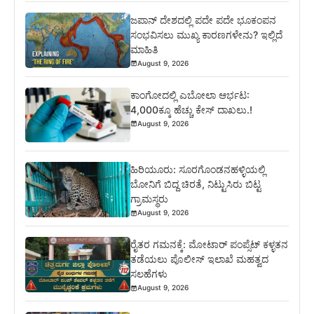
ಜಪಾನ್ ದೇಶದಲ್ಲಿ ಪದೇ ಪದೇ ಭೂಕಂಪನ
ಸಂಭವಿಸಲು ಮುಖ್ಯ ಕಾರಣಗಳೇನು? ಇಲ್ಲಿದೆ
ಮಾಹಿತಿ
August 9, 2026
ಕಾಂಗೋದಲ್ಲಿ ಎಬೋಲಾ ಆರ್ಭಟ:
4,000ಕ್ಕೂ ಹೆಚ್ಚು ಕೇಸ್ ದಾಖಲು.!
August 9, 2026
ಹಿರಿಯೂರು: ಸೂರಗೊಂಡನಹಳ್ಳಿಯಲ್ಲಿ
ಬೋನಿಗೆ ಬಿದ್ದ ಚಿರತೆ, ನಿಟ್ಟುಸಿರು ಬಿಟ್ಟ
ಗ್ರಾಮಸ್ಥರು
August 9, 2026
ರೈತರ ಗಮನಕ್ಕೆ: ಮೋಟಾರ್ ಪಂಪ್ಸೆಟ್ ಕಳ್ಳತನ
ತಡೆಯಲು ಪೊಲೀಸ್ ಇಲಾಖೆ ಮಹತ್ವದ
ಸಲಹೆಗಳು
August 9, 2026