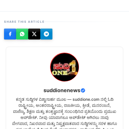
SHARE THIS ARTICLE
suddionenews
ಕನ್ನಡ ಸುದ್ದಿಗಳ ವಿಶ್ವಾಸಾರ್ಹ ಮೂಲ — suddione.com ನಲ್ಲಿ ಓದಿ
ರಾಷ್ಟ್ರೀಯ, ಅಂತರರಾಷ್ಟ್ರೀಯ, ರಾಜಕೀಯ, ಕ್ರೀಡೆ, ಮನರಂಜನೆ,
ವಾಣಿಜ್ಯ, ಶಿಕ್ಷಣ ಮತ್ತು ತಂತ್ರಜ್ಞಾನಕ್ಕೆ ಸಂಬಂಧಿಸಿದ ಪ್ರತಿಯೊಂದು ಪ್ರಮುಖ
ಅಪ್‌ಡೇಟ್. ನೀವು ಯಾವಾಗಲೂ ಅಪ್‌ಡೇಟ್ ಆಗಿರಲು ನಾವು
ವೇಗವಾದ, ನಿಖರವಾದ ಮತ್ತು ನಿಷ್ಪಕ್ಷಪಾತವಾದ ಸುದ್ದಿಗಳನ್ನು ಸರಳ ಹಾಗೂ