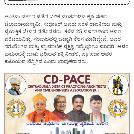
ಅಂತಿಮ ದರ್ಶನ ಪಡೆದ ಬಳಿಕ ಮಾತನಾಡಿದ ಕೃಷಿ ಸಚಿವ
ಚೆಲುವರಾಯಸ್ವಾಮಿ, ಸುಧಾಕರ್ ಅವರು ಸರಳ ರಾಜಕೀಯ ಮತ್ತು
ವೈಯಕ್ತಿಕ ಜೀವನ ನಡೆಸಿದವರು. ಕಳೆದ 25 ವರ್ಷಗಳಿಂದ ಅವರ
ಪರಿಚಯವಿತ್ತು. ಸಂಪುಟದಲ್ಲಿ ಒಟ್ಟಾಗಿ ಕೆಲಸ ಮಾಡಿದ್ದೇವೆ. ಅವರ
ನಗುಮೊಗದ ಮತ್ತು ಪ್ರಾಮಾಣಿಕ ವ್ಯಕ್ತಿತ್ವ ನಮ್ಮೆಲ್ಲರಿಗೂ ಮಾದರಿ. ಅವರ
ಕುಟುಂಬಕ್ಕೆ ದುಃಖ ಭರಿಸುವ ಶಕ್ತಿ ನೀಡಲಿ, ಪಕ್ಷ ಸದಾ ಅವರ
ಕುಟುಂಬದ ಬೆನ್ನಿಗಿದೆ ಎಂದು ಭಾವುಕರಾದರು.