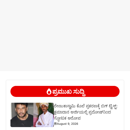
ಪ್ರಮುಖ ಸುದ್ದಿ
ರೇಣುಕಾಸ್ವಾಮಿ ಕೊಲೆ ಪ್ರಕರಣಕ್ಕೆ ಬಿಗ್ ಟ್ವಿಸ್ಟ್:
ಕ್ಷಮಾದಾನ ಅರ್ಜಿಯಲ್ಲಿ ಪ್ರದೋಷ್‌ನಿಂದ
ಸ್ಫೋಟಕ ಆರೋಪ
August 9, 2026