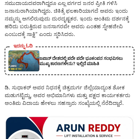
ಸಮುದಾಯದವರಾಗಿದ್ದರೂ ಎಲ್ಲ ವರ್ಗದ ಜನರ ಪ್ರೀತಿ ಗಳಿಸಿ
ಜನಾನುರಾಗಿಯಾಗಿದ್ದರು. ಚಿಕಿತ್ಸೆ ಫಲಕಾರಿಯಾಗದೆ ಅವರು ಇಂದು
ನಮ್ಮನ್ನು ಅಗಲಿರುವುದು ದುರದೃಷ್ಟಕರ. ಇಂದು ಅಂತಿಮ ದರ್ಶನಕ್ಕೆ
ಹರಿದು ಬರುತ್ತಿರುವ ಜನಸಾಗರವೇ ಅವರು ಎಂತಹ ಸ್ನೇಹಜೀವಿ
ಎಂಬುದಕ್ಕೆ ಸಾಕ್ಷಿ” ಎಂದು ಸ್ಮರಿಸಿದರು.
ಇದನ್ನು ಓದಿ
ಜಪಾನ್ ದೇಶದಲ್ಲಿ ಪದೇ ಪದೇ ಭೂಕಂಪನ ಸಂಭವಿಸಲು
ಮುಖ್ಯ ಕಾರಣಗಳೇನು? ಇಲ್ಲಿದೆ ಮಾಹಿತಿ
ಡಿ. ಸುಧಾಕರ್ ಅವರ ನಿಧನಕ್ಕೆ ಚಿತ್ರದುರ್ಗ ಜಿಲ್ಲೆಯಾದ್ಯಂತ ಶೋಕ
ಮಡುಗಟ್ಟಿದ್ದು, ಅವರ ಅಭಿಮಾನಿಗಳು ಮತ್ತು ಪಕ್ಷದ ಕಾರ್ಯಕರ್ತರು
ಅಂತಿಮ ವಿದಾಯ ಹೇಳಲು ಸಹಸ್ರಾರು ಸಂಖ್ಯೆಯಲ್ಲಿ ನೆರೆದಿದ್ದಾರೆ.