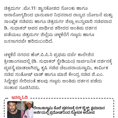
ಚಿತ್ರದುರ್ಗ .ಮೇ.11: ಶ್ವಾಸಕೋಶದ ಸೋಂಕು ಹಾಗೂ
ಅನಾರೋಗ್ಯದಿಂದ ಭಾನುವಾರ ನಿಧನರಾದ ರಾಜ್ಯದ ಯೋಜನೆ ಮತ್ತು
ಸಾಂಖ್ಯಿಕ ಸಚಿವರು ಹಾಗೂ ಚಿತ್ರದುರ್ಗ ಜಿಲ್ಲಾ ಉಸ್ತುವಾರಿ ಸಚಿವರಾದ
ಡಿ. ಸುಧಾಕರ್ ಅವರ ಪಾರ್ಥಿವ ಶರೀರದ ಅಂತಿಮ ದರ್ಶನ
ಪಡೆಯಲು ಚಿತ್ರದುರ್ಗ ಜಿಲ್ಲೆಯ ಚಳ್ಳಕೆರೆಗೆ ಗಣ್ಯರು ಹಾಗೂ
ಜನಸಾಗರವೇ ಹರಿದುಬಂದಿದೆ.
ಚಳ್ಳಕೆರೆ ನಗರದ ಹೆಚ್.ಪಿ.ಪಿ.ಸಿ ಪ್ರಥಮ ದರ್ಜೆ ಕಾಲೇಜಿನ
ಕ್ರೀಡಾಂಗಣದಲ್ಲಿ (ಡಿ. ಸುಧಾಕರ್ ಸ್ಟೇಡಿಯಂ) ಸಾರ್ವಜನಿಕ ದರ್ಶನಕ್ಕೆ
ವ್ಯವಸ್ಥೆ ಮಾಡಲಾಗಿದ್ದು, ಕೃಷಿ ಸಚಿವ ಚೆಲುವರಾಯಸ್ವಾಮಿ, ಕಾರ್ಮಿಕ
ಸಚಿವ ಸಂತೋಷ್ ಲಾಡ್ ಹಾಗೂ ಮಾಜಿ ಕೇಂದ್ರ ಸಚಿವ ಜಿ.ಎಂ.
ಸಿದ್ದೇಶ್ವರ ಸೇರಿದಂತೆ ಹಲವು ಗಣ್ಯರು ಅಂತಿಮ ದರ್ಶನ ಪಡೆದು
ಸಂತಾಪ ಸೂಚಿಸಿದರು.
ಇದನ್ನು ಓದಿ
ರೇಣುಕಾಸ್ವಾಮಿ ಕೊಲೆ ಪ್ರಕರಣಕ್ಕೆ ಬಿಗ್ ಟ್ವಿಸ್ಟ್: ಕ್ಷಮಾದಾನ
ಅರ್ಜಿಯಲ್ಲಿ ಪ್ರದೋಷ್‌ನಿಂದ ಸ್ಫೋಟಕ ಆರೋಪ