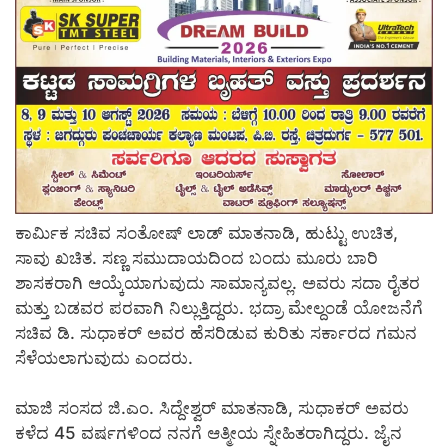
ಕಾರ್ಮಿಕ ಸಚಿವ ಸಂತೋಷ್ ಲಾಡ್ ಮಾತನಾಡಿ, ಹುಟ್ಟು ಉಚಿತ,
ಸಾವು ಖಚಿತ. ಸಣ್ಣ ಸಮುದಾಯದಿಂದ ಬಂದು ಮೂರು ಬಾರಿ
ಶಾಸಕರಾಗಿ ಆಯ್ಕೆಯಾಗುವುದು ಸಾಮಾನ್ಯವಲ್ಲ. ಅವರು ಸದಾ ರೈತರ
ಮತ್ತು ಬಡವರ ಪರವಾಗಿ ನಿಲ್ಲುತ್ತಿದ್ದರು. ಭದ್ರಾ ಮೇಲ್ದಂಡೆ ಯೋಜನೆಗೆ
ಸಚಿವ ಡಿ. ಸುಧಾಕರ್ ಅವರ ಹೆಸರಿಡುವ ಕುರಿತು ಸರ್ಕಾರದ ಗಮನ
ಸೆಳೆಯಲಾಗುವುದು ಎಂದರು.
ಮಾಜಿ ಸಂಸದ ಜಿ.ಎಂ. ಸಿದ್ದೇಶ್ವರ್ ಮಾತನಾಡಿ, ಸುಧಾಕರ್ ಅವರು
ಕಳೆದ 45 ವರ್ಷಗಳಿಂದ ನನಗೆ ಆತ್ಮೀಯ ಸ್ನೇಹಿತರಾಗಿದ್ದರು. ಜೈನ