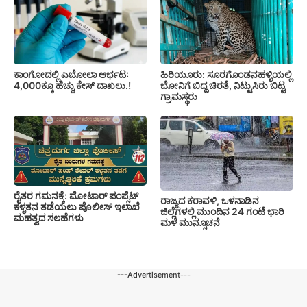
ಕಾಂಗೋದಲ್ಲಿ ಎಬೋಲಾ ಆರ್ಭಟ:
ಹಿರಿಯೂರು: ಸೂರಗೊಂಡನಹಳ್ಳಿಯಲ್ಲಿ
4,000ಕ್ಕೂ ಹೆಚ್ಚು ಕೇಸ್ ದಾಖಲು.!
ಬೋನಿಗೆ ಬಿದ್ದ ಚಿರತೆ, ನಿಟ್ಟುಸಿರು ಬಿಟ್ಟ
ಗ್ರಾಮಸ್ಥರು
ರೈತರ ಗಮನಕ್ಕೆ: ಮೋಟಾರ್ ಪಂಪ್ಸೆಟ್
ರಾಜ್ಯದ ಕರಾವಳಿ, ಒಳನಾಡಿನ
ಕಳ್ಳತನ ತಡೆಯಲು ಪೊಲೀಸ್ ಇಲಾಖೆ
ಜಿಲ್ಲೆಗಳಲ್ಲಿ ಮುಂದಿನ 24 ಗಂಟೆ ಭಾರಿ
ಮಹತ್ವದ ಸಲಹೆಗಳು
ಮಳೆ ಮುನ್ಸೂಚನೆ
---Advertisement---