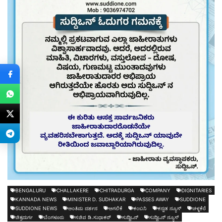
BENGALURU
CHALLAKERE
CHITRADURGA
COMPANY
DIGNITARIES
KANNADA NEWS
MINISTER D. SUDHAKAR
PASSES AWAY
SUDDIONE
SUDDIONE NEWS
ಅಂತಿಮ ದರ್ಶನ
ಅಗಲಿಕೆ
ಕಂಬನಿ
ಕನ್ನಡ ನ್ಯೂಸ್
ಚಳ್ಳಕೆರೆ
ಚಿತ್ರದುರ್ಗ
ಬೆಂಗಳೂರು
ಸಚಿವ ಡಿ.ಸುಧಾಕರ್
ಸುದ್ದಿಒನ್
ಸುದ್ದಿಒನ್ ನ್ಯೂಸ್