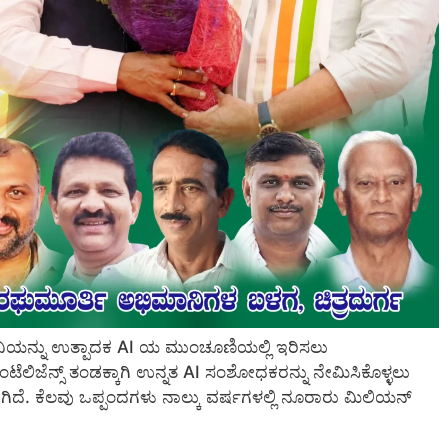
ಪನಿಯನ್ನು ಉತ್ಪಾದಕ AI ಯ ಮುಂಚೂಣಿಯಲ್ಲಿ ಇರಿಸಲು
ರ್‌ಇಂಟೆಲಿಜೆನ್ಸ್ ತಂಡಕ್ಕಾಗಿ ಉನ್ನತ AI ಸಂಶೋಧಕರನ್ನು ನೇಮಿಸಿಕೊಳ್ಳಲು
ಗಿದೆ. ಕೆಲವು ಒಪ್ಪಂದಗಳು ನಾಲ್ಕು ವರ್ಷಗಳಲ್ಲಿ ನೂರಾರು ಮಿಲಿಯನ್