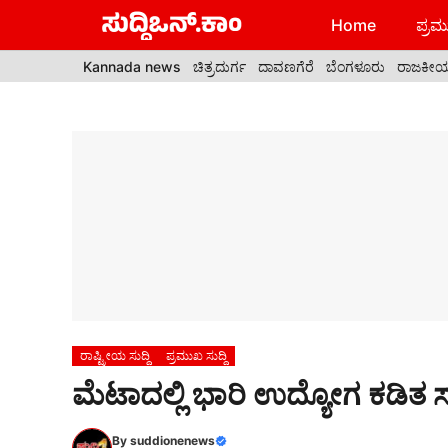
Skip
Home
ಪ್ರಮು
to
content
Kannada news
ಚಿತ್ರದುರ್ಗ
ದಾವಣಗೆರೆ
ಬೆಂಗಳೂರು
ರಾಜಕೀ
ರಾಷ್ಟ್ರೀಯ ಸುದ್ದಿ
ಪ್ರಮುಖ ಸುದ್ದಿ
ಮೆಟಾದಲ್ಲಿ ಭಾರಿ ಉದ್ಯೋಗ ಕಡಿತ ಸ
By
suddionenews