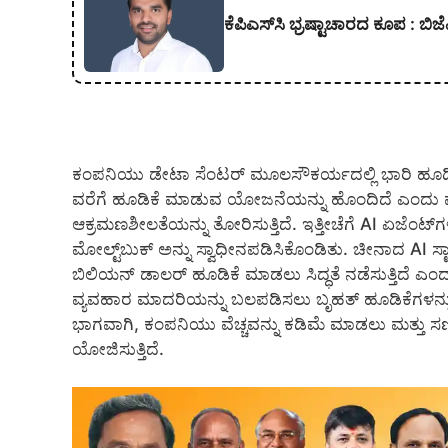
ಕೆಪಿಎಸ್‍ಸಿ ಭ್ರಷ್ಟಾಚಾರದ ಕೂಪ :
ಕಂಪನಿಯು ಡೇಟಾ ಸೆಂಟರ್ ಮೂಲಸೌಕರ್ಯದಲ್ಲಿ ಭಾರಿ ಹೂಡಿ
ವರೆಗೆ ಹೂಡಿಕೆ ಮಾಡುವ ಯೋಜನೆಯನ್ನು ಹೊಂದಿದೆ ಎಂದು ವರದಿ
ಆಕ್ರಮಣಶೀಲತೆಯನ್ನು ತೋರಿಸುತ್ತಿದೆ. ಇತ್ತೀಚೆಗೆ AI ಏಜೆಂ
ಮೋಲ್ಟ್‌ಬುಕ್ ಅನ್ನು ಸ್ವಾಧೀನಪಡಿಸಿಕೊಂಡಿತು. ಚೀನಾದ AI ಸ
ಬಿಲಿಯನ್ ಡಾಲರ್ ಹೂಡಿಕೆ ಮಾಡಲು ಸಿದ್ಧತೆ ನಡೆಸುತ್ತಿದೆ ಎಂದ
ವ್ಯವಹಾರ ಮಾದರಿಯನ್ನು ಬಲಪಡಿಸಲು ಬೃಹತ್ ಹೂಡಿಕೆಗಳನ್ನು ಮ
ಭಾಗವಾಗಿ, ಕಂಪನಿಯು ವೆಚ್ಚವನ್ನು ಕಡಿಮೆ ಮಾಡಲು ಮತ್ತು ಸ
ಯೋಜಿಸುತ್ತಿದೆ.