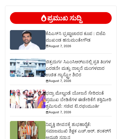
ಪ್ರಮುಖ ಸುದ್ದಿ
ಕೆಪಿಎಸ್‍ಸಿ ಭ್ರಷ್ಟಾಚಾರದ ಕೂಪ : ಬಿಜೆಪಿ
ಮುಖಂಡ ಹನುಮಂತೇಗೌಡ
August 7, 2026
ಚಿತ್ರದುರ್ಗ ಸಿಎಂಸಿಆರ್‍ಐನಲ್ಲಿ ಪ್ರತಿ ತಿಂಗಳ
ಎರಡನೇ ಮತ್ತು ನಾಲ್ಕನೆ ಮಂಗಳವಾರ
ಉಚಿತ ಗ್ಯಾಸ್ಟ್ರೋ ಶಿಬಿರ
August 7, 2026
ಭದ್ರಾ ಮೇಲ್ದಂಡೆ ಯೋಜನೆ ಸೇರಿದಂತೆ
ಪ್ರಮುಖ ಬೇಡಿಕೆಗಳ ಈಡೇರಿಕೆಗೆ ಶಕ್ತಿಮೀರಿ
ಶ್ರಮಿಸುವೆ: ಸಚಿವ ಟಿ.ರಘುಮೂರ್ತಿ
August 7, 2026
ನಿವೃತ್ತಿ ಜೀವನಕ್ಕೆ ಶುಭಹಾರೈಕೆ:
ಸಮಾಜಮುಖಿ ಶಿಕ್ಷಕ ಎಚ್.ಆರ್. ಶಂಕರ್‌ಗೆ
ಅದ್ಧೂರಿ ಸನ್ಮಾನ