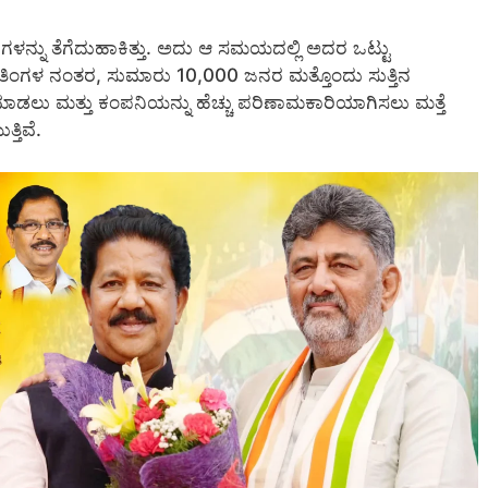
ಳನ್ನು ತೆಗೆದುಹಾಕಿತ್ತು. ಅದು ಆ ಸಮಯದಲ್ಲಿ ಅದರ ಒಟ್ಟು
ಕು ತಿಂಗಳ ನಂತರ, ಸುಮಾರು 10,000 ಜನರ ಮತ್ತೊಂದು ಸುತ್ತಿನ
ಮಾಡಲು ಮತ್ತು ಕಂಪನಿಯನ್ನು ಹೆಚ್ಚು ಪರಿಣಾಮಕಾರಿಯಾಗಿಸಲು ಮತ್ತೆ
ತಿವೆ.