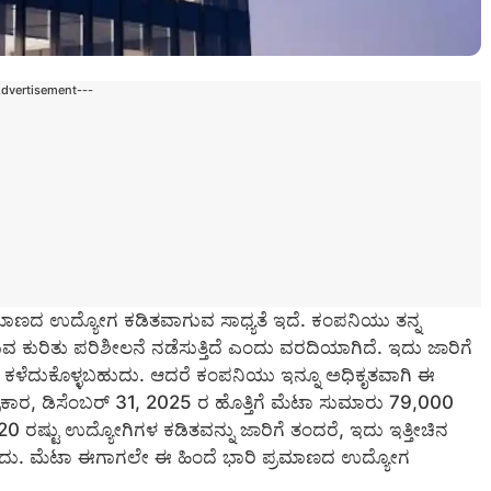
Advertisement---
 ಪ್ರಮಾಣದ ಉದ್ಯೋಗ ಕಡಿತವಾಗುವ ಸಾಧ್ಯತೆ ಇದೆ. ಕಂಪನಿಯು ತನ್ನ
 ಕುರಿತು ಪರಿಶೀಲನೆ ನಡೆಸುತ್ತಿದೆ ಎಂದು ವರದಿಯಾಗಿದೆ. ಇದು ಜಾರಿಗೆ
ಕಳೆದುಕೊಳ್ಳಬಹುದು. ಆದರೆ ಕಂಪನಿಯು ಇನ್ನೂ ಅಧಿಕೃತವಾಗಿ ಈ
ರಕಾರ, ಡಿಸೆಂಬರ್ 31, 2025 ರ ಹೊತ್ತಿಗೆ ಮೆಟಾ ಸುಮಾರು 79,000
20 ರಷ್ಟು ಉದ್ಯೋಗಿಗಳ ಕಡಿತವನ್ನು ಜಾರಿಗೆ ತಂದರೆ, ಇದು ಇತ್ತೀಚಿನ
ಹುದು. ಮೆಟಾ ಈಗಾಗಲೇ ಈ ಹಿಂದೆ ಭಾರಿ ಪ್ರಮಾಣದ ಉದ್ಯೋಗ