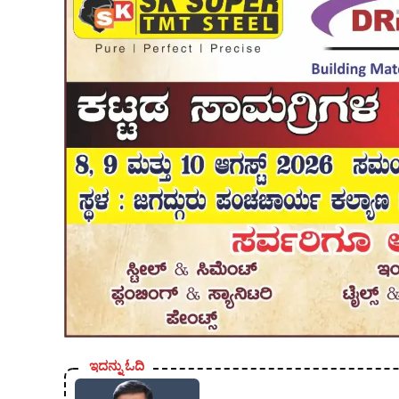
ಇದನ್ನು ಓದಿ