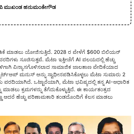
 ಬಿಜೆಪಿ ಮುಖಂಡ ಹನುಮಂತೇಗೌಡ
ಕೆ ಮಾಡಲು ಯೋಜಿಸುತ್ತಿದೆ. 2028 ರ ವೇಳೆಗೆ $600 ಬಿಲಿಯನ್
ಗಳು ಸೂಚಿಸುತ್ತವೆ. ಮೆಟಾ ಇತ್ತೀಚೆಗೆ AI ವಲಯದಲ್ಲಿ ಹೆಚ್ಚು
ಟ್‌ಗಳಿಗಾಗಿ ವಿನ್ಯಾಸಗೊಳಿಸಲಾದ ಸಾಮಾಜಿಕ ಜಾಲತಾಣ ವೇದಿಕೆಯಾದ
್ಟಾರ್ಟ್ಅಪ್ ಮನುಸ್ ಅನ್ನು ಸ್ವಾಧೀನಪಡಿಸಿಕೊಳ್ಳಲು ಮೆಟಾ ಸುಮಾರು 2
ು ವರದಿಯಾಗಿದೆ. ಒಟ್ಟಾರೆಯಾಗಿ, ಮೆಟಾ ಭವಿಷ್ಯದಲ್ಲಿ ತನ್ನ AI-ಆಧಾರಿತ
ಾಡಲು ಕ್ರಮಗಳನ್ನು ತೆಗೆದುಕೊಳ್ಳುತ್ತಿದೆ. ಈ ಕಾರ್ಯತಂತ್ರದ
ಣ್ಣ ಆದರೆ ಹೆಚ್ಚು ಪರಿಣಾಮಕಾರಿ ತಂಡದೊಂದಿಗೆ ಕೆಲಸ ಮಾಡಲು