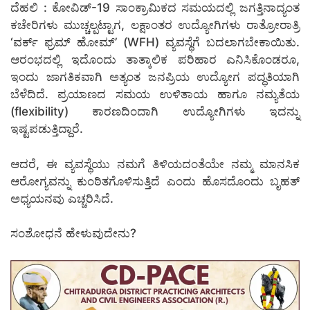
ದೆಹಲಿ : ಕೋವಿಡ್-19 ಸಾಂಕ್ರಾಮಿಕದ ಸಮಯದಲ್ಲಿ ಜಗತ್ತಿನಾದ್ಯಂತ
ಕಚೇರಿಗಳು ಮುಚ್ಚಲ್ಪಟ್ಟಾಗ, ಲಕ್ಷಾಂತರ ಉದ್ಯೋಗಿಗಳು ರಾತ್ರೋರಾತ್ರಿ
‘ವರ್ಕ್ ಫ್ರಮ್ ಹೋಮ್’ (WFH) ವ್ಯವಸ್ಥೆಗೆ ಬದಲಾಗಬೇಕಾಯಿತು.
ಆರಂಭದಲ್ಲಿ ಇದೊಂದು ತಾತ್ಕಾಲಿಕ ಪರಿಹಾರ ಎನಿಸಿಕೊಂಡರೂ,
ಇಂದು ಜಾಗತಿಕವಾಗಿ ಅತ್ಯಂತ ಜನಪ್ರಿಯ ಉದ್ಯೋಗ ಪದ್ಧತಿಯಾಗಿ
ಬೆಳೆದಿದೆ. ಪ್ರಯಾಣದ ಸಮಯ ಉಳಿತಾಯ ಹಾಗೂ ನಮ್ಯತೆಯ
(flexibility) ಕಾರಣದಿಂದಾಗಿ ಉದ್ಯೋಗಿಗಳು ಇದನ್ನು
ಇಷ್ಟಪಡುತ್ತಿದ್ದಾರೆ.
ಆದರೆ, ಈ ವ್ಯವಸ್ಥೆಯು ನಮಗೆ ತಿಳಿಯದಂತೆಯೇ ನಮ್ಮ ಮಾನಸಿಕ
ಆರೋಗ್ಯವನ್ನು ಕುಂಠಿತಗೊಳಿಸುತ್ತಿದೆ ಎಂದು ಹೊಸದೊಂದು ಬೃಹತ್
ಅಧ್ಯಯನವು ಎಚ್ಚರಿಸಿದೆ.
ಸಂಶೋಧನೆ ಹೇಳುವುದೇನು?