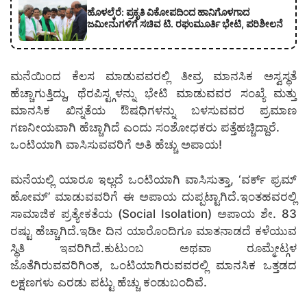
ಹೊಳಲ್ಕೆರೆ: ಪ್ರಕೃತಿ ವಿಕೋಪದಿಂದ ಹಾನಿಗೊಳಗಾದ
ಜಮೀನುಗಳಿಗೆ ಸಚಿವ ಟಿ. ರಘುಮೂರ್ತಿ ಭೇಟಿ, ಪರಿಶೀಲನೆ
ಮನೆಯಿಂದ ಕೆಲಸ ಮಾಡುವವರಲ್ಲಿ ತೀವ್ರ ಮಾನಸಿಕ ಅಸ್ವಸ್ಥತೆ
ಹೆಚ್ಚಾಗುತ್ತಿದ್ದು, ಥೆರಪಿಸ್ಟ್ಗಳನ್ನು ಭೇಟಿ ಮಾಡುವವರ ಸಂಖ್ಯೆ ಮತ್ತು
ಮಾನಸಿಕ ಖಿನ್ನತೆಯ ಔಷಧಿಗಳನ್ನು ಬಳಸುವವರ ಪ್ರಮಾಣ
ಗಣನೀಯವಾಗಿ ಹೆಚ್ಚಾಗಿದೆ ಎಂದು ಸಂಶೋಧಕರು ಪತ್ತೆಹಚ್ಚಿದ್ದಾರೆ.
ಒಂಟಿಯಾಗಿ ವಾಸಿಸುವವರಿಗೆ ಅತಿ ಹೆಚ್ಚು ಅಪಾಯ!
ಮನೆಯಲ್ಲಿ ಯಾರೂ ಇಲ್ಲದೆ ಒಂಟಿಯಾಗಿ ವಾಸಿಸುತ್ತಾ, ‘ವರ್ಕ್ ಫ್ರಮ್
ಹೋಮ್’ ಮಾಡುವವರಿಗೆ ಈ ಅಪಾಯ ದುಪ್ಪಟ್ಟಾಗಿದೆ.ಇಂತಹವರಲ್ಲಿ
ಸಾಮಾಜಿಕ ಪ್ರತ್ಯೇಕತೆಯ (Social Isolation) ಅಪಾಯ ಶೇ. 83
ರಷ್ಟು ಹೆಚ್ಚಾಗಿದೆ.ಇಡೀ ದಿನ ಯಾರೊಂದಿಗೂ ಮಾತನಾಡದೆ ಕಳೆಯುವ
ಸ್ಥಿತಿ ಇವರಿಗಿದೆ.ಕುಟುಂಬ ಅಥವಾ ರೂಮ್ಮೇಟ್ಗಳ
ಜೊತೆಗಿರುವವರಿಗಿಂತ, ಒಂಟಿಯಾಗಿರುವವರಲ್ಲಿ ಮಾನಸಿಕ ಒತ್ತಡದ
ಲಕ್ಷಣಗಳು ಎರಡು ಪಟ್ಟು ಹೆಚ್ಚು ಕಂಡುಬಂದಿವೆ.