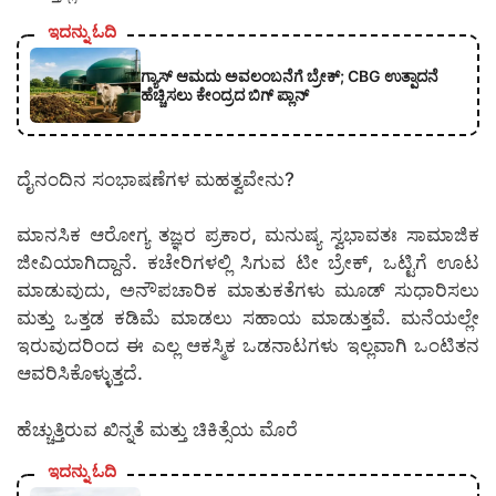
ಇದನ್ನು ಓದಿ
ಗ್ಯಾಸ್ ಆಮದು ಅವಲಂಬನೆಗೆ ಬ್ರೇಕ್; CBG ಉತ್ಪಾದನೆ
ಹೆಚ್ಚಿಸಲು ಕೇಂದ್ರದ ಬಿಗ್ ಪ್ಲಾನ್
ದೈನಂದಿನ ಸಂಭಾಷಣೆಗಳ ಮಹತ್ವವೇನು?
ಮಾನಸಿಕ ಆರೋಗ್ಯ ತಜ್ಞರ ಪ್ರಕಾರ, ಮನುಷ್ಯ ಸ್ವಭಾವತಃ ಸಾಮಾಜಿಕ
ಜೀವಿಯಾಗಿದ್ದಾನೆ. ಕಚೇರಿಗಳಲ್ಲಿ ಸಿಗುವ ಟೀ ಬ್ರೇಕ್, ಒಟ್ಟಿಗೆ ಊಟ
ಮಾಡುವುದು, ಅನೌಪಚಾರಿಕ ಮಾತುಕತೆಗಳು ಮೂಡ್ ಸುಧಾರಿಸಲು
ಮತ್ತು ಒತ್ತಡ ಕಡಿಮೆ ಮಾಡಲು ಸಹಾಯ ಮಾಡುತ್ತವೆ. ಮನೆಯಲ್ಲೇ
ಇರುವುದರಿಂದ ಈ ಎಲ್ಲ ಆಕಸ್ಮಿಕ ಒಡನಾಟಗಳು ಇಲ್ಲವಾಗಿ ಒಂಟಿತನ
ಆವರಿಸಿಕೊಳ್ಳುತ್ತದೆ.
ಹೆಚ್ಚುತ್ತಿರುವ ಖಿನ್ನತೆ ಮತ್ತು ಚಿಕಿತ್ಸೆಯ ಮೊರೆ
ಇದನ್ನು ಓದಿ