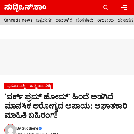
Skip
to
content
Men
Kannada news
ಚಿತ್ರದುರ್ಗ
ದಾವಣಗೆರೆ
ಬೆಂಗಳೂರು
ರಾಜಕೀಯ
ಚುನಾವಣೆ
ಪ್ರಮುಖ ಸುದ್ದಿ
ರಾಷ್ಟ್ರೀಯ ಸುದ್ದಿ
‘ವರ್ಕ್ ಫ್ರಮ್ ಹೋಮ್’ ಹಿಂದೆ ಅಡಗಿದೆ
ಮಾನಸಿಕ ಆರೋಗ್ಯದ ಅಪಾಯ: ಆಘಾತಕಾರಿ
ಮಾಹಿತಿ ಬಹಿರಂಗ!
By
Suddione
On: June 11, 2026 4:31 PM