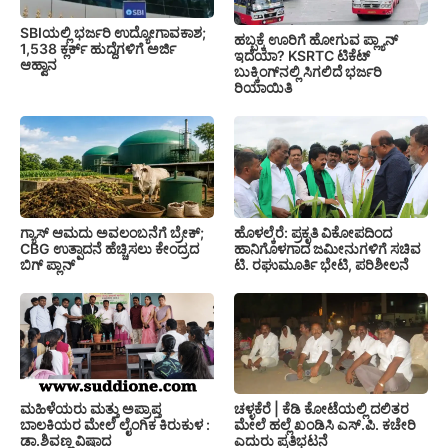
SBIಯಲ್ಲಿ ಭರ್ಜರಿ ಉದ್ಯೋಗಾವಕಾಶ;
ಹಬ್ಬಕ್ಕೆ ಊರಿಗೆ ಹೋಗುವ ಪ್ಲ್ಯಾನ್
1,538 ಕ್ಲರ್ಕ್ ಹುದ್ದೆಗಳಿಗೆ ಅರ್ಜಿ
ಇದೆಯಾ? KSRTC ಟಿಕೆಟ್
ಆಹ್ವಾನ
ಬುಕ್ಕಿಂಗ್‌ನಲ್ಲಿ ಸಿಗಲಿದೆ ಭರ್ಜರಿ
ರಿಯಾಯಿತಿ
ಗ್ಯಾಸ್ ಆಮದು ಅವಲಂಬನೆಗೆ ಬ್ರೇಕ್;
ಹೊಳಲ್ಕೆರೆ: ಪ್ರಕೃತಿ ವಿಕೋಪದಿಂದ
CBG ಉತ್ಪಾದನೆ ಹೆಚ್ಚಿಸಲು ಕೇಂದ್ರದ
ಹಾನಿಗೊಳಗಾದ ಜಮೀನುಗಳಿಗೆ ಸಚಿವ
ಬಿಗ್ ಪ್ಲಾನ್
ಟಿ. ರಘುಮೂರ್ತಿ ಭೇಟಿ, ಪರಿಶೀಲನೆ
ಚಳ್ಳಕೆರೆ | ಕೆಡಿ ಕೋಟೆಯಲ್ಲಿ ದಲಿತರ
ಮಹಿಳೆಯರು ಮತ್ತು ಅಪ್ರಾಪ್ತ
ಮೇಲೆ ಹಲ್ಲೆ ಖಂಡಿಸಿ ಎಸ್.ಪಿ. ಕಚೇರಿ
ಬಾಲಕಿಯರ ಮೇಲೆ ಲೈಂಗಿಕ ಕಿರುಕುಳ :
ಎದುರು ಪ್ರತಿಭಟನೆ
ಡಾ.ಶಿವಣ್ಣ ವಿಷಾದ