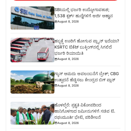
SBIಯಲ್ಲಿ ಭರ್ಜರಿ ಉದ್ಯೋಗಾವಕಾಶ;
1,538 ಕ್ಲರ್ಕ್ ಹುದ್ದೆಗಳಿಗೆ ಅರ್ಜಿ ಆಹ್ವಾನ
August 8, 2026
ಹಬ್ಬಕ್ಕೆ ಊರಿಗೆ ಹೋಗುವ ಪ್ಲ್ಯಾನ್ ಇದೆಯಾ?
KSRTC ಟಿಕೆಟ್ ಬುಕ್ಕಿಂಗ್‌ನಲ್ಲಿ ಸಿಗಲಿದೆ
ಭರ್ಜರಿ ರಿಯಾಯಿತಿ
August 8, 2026
ಗ್ಯಾಸ್ ಆಮದು ಅವಲಂಬನೆಗೆ ಬ್ರೇಕ್; CBG
ಉತ್ಪಾದನೆ ಹೆಚ್ಚಿಸಲು ಕೇಂದ್ರದ ಬಿಗ್ ಪ್ಲಾನ್
August 8, 2026
ಹೊಳಲ್ಕೆರೆ: ಪ್ರಕೃತಿ ವಿಕೋಪದಿಂದ
ಹಾನಿಗೊಳಗಾದ ಜಮೀನುಗಳಿಗೆ ಸಚಿವ ಟಿ.
ರಘುಮೂರ್ತಿ ಭೇಟಿ, ಪರಿಶೀಲನೆ
August 8, 2026