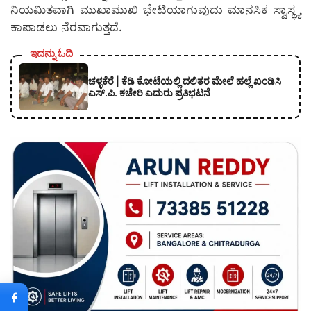
ನಿಯಮಿತವಾಗಿ ಮುಖಾಮುಖಿ ಭೇಟಿಯಾಗುವುದು ಮಾನಸಿಕ ಸ್ವಾಸ್ಥ್ಯ
ಕಾಪಾಡಲು ನೆರವಾಗುತ್ತದೆ.
ಇದನ್ನು ಓದಿ
ಚಳ್ಳಕೆರೆ | ಕೆಡಿ ಕೋಟೆಯಲ್ಲಿ ದಲಿತರ ಮೇಲೆ ಹಲ್ಲೆ ಖಂಡಿಸಿ
ಎಸ್.ಪಿ. ಕಚೇರಿ ಎದುರು ಪ್ರತಿಭಟನೆ