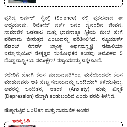
ಪ್ರಸಿದ್ಧ ಜರ್ನಲ್ ‘ಸೈನ್ಸ್’ (Science) ನಲ್ಲಿ ಪ್ರಕಟವಾದ ಈ
ಅಧ್ಯಯನವು, ರಿಮೋಟ್ ವರ್ಕ್ ಜನರ ದೈನಂದಿನ ಜೀವನ,
ಸಾಮಾಜಿಕ ಒಡನಾಟ ಮತ್ತು ಭಾವನಾತ್ಮಕ ಸ್ಥಿತಿಯ ಮೇಲೆ ಹೇಗೆ
ಪರಿಣಾಮ ಬೀರುತ್ತದೆ ಎಂಬುದನ್ನು ಪರಿಶೀಲಿಸಿದೆ. ನ್ಯೂಯಾರ್ಕ್
ಫೆಡರಲ್ ರಿಸರ್ವ್ ಬ್ಯಾಂಕ್ನ ಅರ್ಥಶಾಸ್ತ್ರಜ್ಞೆ ನಟಾಲಿಯಾ
ಇಮ್ಯಾನ್ಯುಯೆಲ್ ನೇತೃತ್ವದ ಸಂಶೋಧಕರ ತಂಡವು ಅಮೆರಿಕದ 5
ದೊಡ್ಡ ರಾಷ್ಟ್ರೀಯ ಸಮೀಕ್ಷೆಗಳ ದತ್ತಾಂಶವನ್ನು ವಿಶ್ಲೇಷಿಸಿದೆ.
ಕಚೇರಿಗೆ ಹೋಗಿ ಕೆಲಸ ಮಾಡುವವರಿಗಿಂತ, ಮನೆಯಿಂದಲೇ ಕೆಲಸ
ಮಾಡುವವರು ಅತಿ ಹೆಚ್ಚು ಸಮಯವನ್ನು ಒಂಟಿಯಾಗಿ ಕಳೆಯುತ್ತಿದ್ದು,
ಅವರಲ್ಲಿ ಒಂಟಿತನ, ಆತಂಕ (Anxiety) ಮತ್ತು ಖಿನ್ನತೆ
(Depression) ಹೆಚ್ಚಾಗಿ ಕಂಡುಬಂದಿದೆ ಎಂದು ವರದಿ ತಿಳಿಸಿದೆ.
ಹೆಚ್ಚಾಗುತ್ತಿದೆ ಒಂಟಿತನ ಮತ್ತು ಸಾಮಾಜಿಕ ಅಂತರ
ಇದನ್ನು ಓದಿ