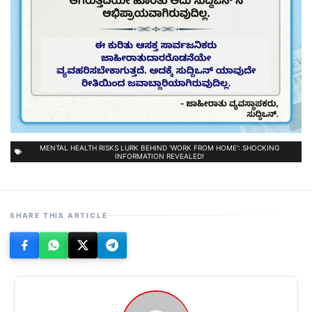
MENTAL HEALTH RISKS LURK BEHIND 'WORK FROM HOME': SHOCKING
INFORMATION REVEALED!
SHARE THIS ARTICLE