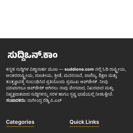
ಕನ್ನಡ ಸುದ್ದಿಗಳ ವಿಶ್ವಾಸಾರ್ಹ ಮೂಲ —
suddione.com
ನಲ್ಲಿ ಓದಿ ರಾಷ್ಟ್ರೀಯ,
ಅಂತರರಾಷ್ಟ್ರೀಯ, ರಾಜಕೀಯ, ಕ್ರೀಡೆ, ಮನರಂಜನೆ, ವಾಣಿಜ್ಯ, ಶಿಕ್ಷಣ ಮತ್ತು
ತಂತ್ರಜ್ಞಾನಕ್ಕೆ ಸಂಬಂಧಿಸಿದ ಪ್ರತಿಯೊಂದು ಪ್ರಮುಖ ಅಪ್‌ಡೇಟ್. ನೀವು
ಯಾವಾಗಲೂ ಅಪ್‌ಡೇಟ್ ಆಗಿರಲು ನಾವು ವೇಗವಾದ, ನಿಖರವಾದ ಮತ್ತು
ನಿಷ್ಪಕ್ಷಪಾತವಾದ ಸುದ್ದಿಗಳನ್ನು ಸರಳ ಹಾಗೂ ಸ್ಪಷ್ಟ ಭಾಷೆಯಲ್ಲಿ ನೀಡುತ್ತೇವೆ.
ಸಂಪಾದಕರು:
ನಾಗೇಂದ್ರ ರೆಡ್ಡಿ ಪಿ.ಎಲ್
Categories
Quick Links