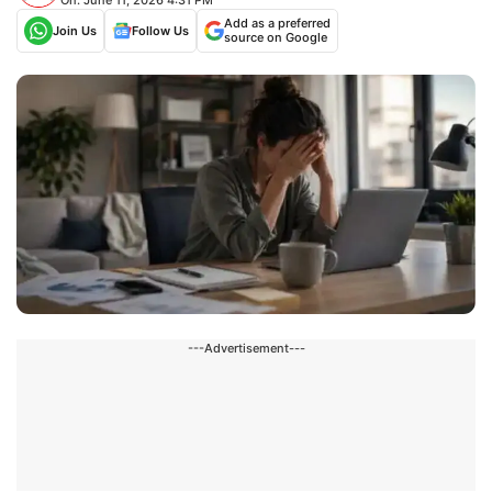
Add as a preferred
Join Us
Follow Us
source on Google
---Advertisement---