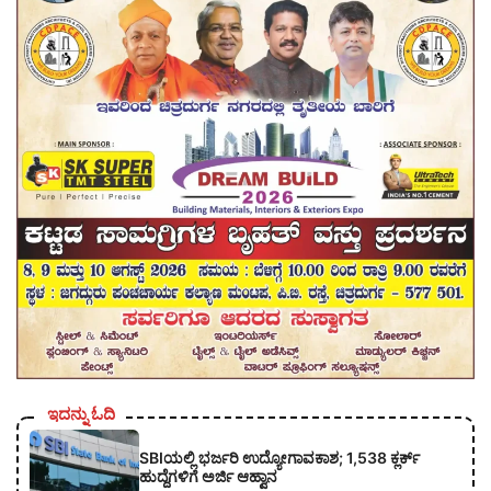
ಇದನ್ನು ಓದಿ
SBIಯಲ್ಲಿ ಭರ್ಜರಿ ಉದ್ಯೋಗಾವಕಾಶ; 1,538 ಕ್ಲರ್ಕ್
ಹುದ್ದೆಗಳಿಗೆ ಅರ್ಜಿ ಆಹ್ವಾನ