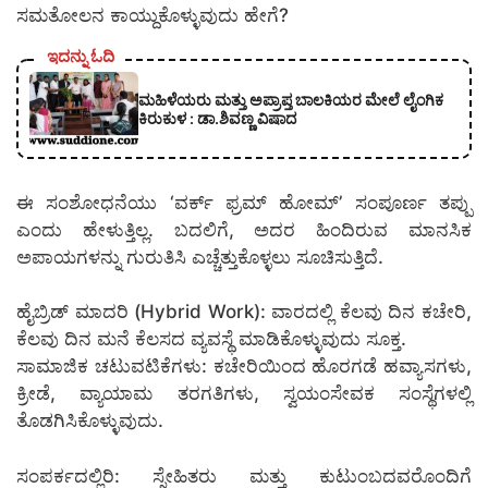
ಸಮತೋಲನ ಕಾಯ್ದುಕೊಳ್ಳುವುದು ಹೇಗೆ?
ಇದನ್ನು ಓದಿ
ಮಹಿಳೆಯರು ಮತ್ತು ಅಪ್ರಾಪ್ತ ಬಾಲಕಿಯರ ಮೇಲೆ ಲೈಂಗಿಕ
ಕಿರುಕುಳ : ಡಾ.ಶಿವಣ್ಣ ವಿಷಾದ
ಈ ಸಂಶೋಧನೆಯು ‘ವರ್ಕ್ ಫ್ರಮ್ ಹೋಮ್’ ಸಂಪೂರ್ಣ ತಪ್ಪು
ಎಂದು ಹೇಳುತ್ತಿಲ್ಲ. ಬದಲಿಗೆ, ಅದರ ಹಿಂದಿರುವ ಮಾನಸಿಕ
ಅಪಾಯಗಳನ್ನು ಗುರುತಿಸಿ ಎಚ್ಚೆತ್ತುಕೊಳ್ಳಲು ಸೂಚಿಸುತ್ತಿದೆ.
ಹೈಬ್ರಿಡ್ ಮಾದರಿ (Hybrid Work): ವಾರದಲ್ಲಿ ಕೆಲವು ದಿನ ಕಚೇರಿ,
ಕೆಲವು ದಿನ ಮನೆ ಕೆಲಸದ ವ್ಯವಸ್ಥೆ ಮಾಡಿಕೊಳ್ಳುವುದು ಸೂಕ್ತ.
ಸಾಮಾಜಿಕ ಚಟುವಟಿಕೆಗಳು: ಕಚೇರಿಯಿಂದ ಹೊರಗಡೆ ಹವ್ಯಾಸಗಳು,
ಕ್ರೀಡೆ, ವ್ಯಾಯಾಮ ತರಗತಿಗಳು, ಸ್ವಯಂಸೇವಕ ಸಂಸ್ಥೆಗಳಲ್ಲಿ
ತೊಡಗಿಸಿಕೊಳ್ಳುವುದು.
ಸಂಪರ್ಕದಲ್ಲಿರಿ: ಸ್ನೇಹಿತರು ಮತ್ತು ಕುಟುಂಬದವರೊಂದಿಗೆ