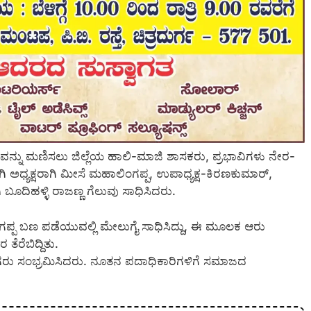
ಬಣವನ್ನು ಮಣಿಸಲು ಜಿಲ್ಲೆಯ ಹಾಲಿ-ಮಾಜಿ ಶಾಸಕರು, ಪ್ರಭಾವಿಗಳು ನೇರ-
ಅಧ್ಯಕ್ಷರಾಗಿ ಮೀಸೆ ಮಹಾಲಿಂಗಪ್ಪ, ಉಪಾಧ್ಯಕ್ಷ-ಕಿರಣಕುಮಾರ್,
ದಿಹಳ್ಳಿ ರಾಜಣ್ಣ ಗೆಲುವು ಸಾಧಿಸಿದರು.
್ಪ ಬಣ ಪಡೆಯುವಲ್ಲಿ ಮೇಲುಗೈ ಸಾಧಿಸಿದ್ದು, ಈ ಮೂಲಕ ಆರು
ತೆರೆಬಿದ್ದಿತು.
ೆಂಬಲಿಗರು ಸಂಭ್ರಮಿಸಿದರು. ನೂತನ ಪದಾಧಿಕಾರಿಗಳಿಗೆ ಸಮಾಜದ