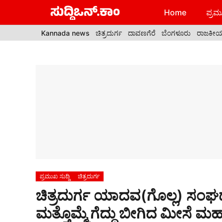
Skip
Home
ಪ್ರಮು
to
content
Kannada news
ಚಿತ್ರದುರ್ಗ
ದಾವಣಗೆರೆ
ಬೆಂಗಳೂರು
ರಾಜಕೀ
ಪ್ರಮುಖ ಸುದ್ದಿ
ಚಿತ್ರದುರ್ಗ
ಚಿತ್ರದುರ್ಗ ಯಾದವ(ಗೊಲ್ಲ) ಸಂಘದ 
ಮತ್ತೊಮ್ಮೆ ಗೆದ್ದು ಬೀಗಿದ ಮೀಸೆ ಮ