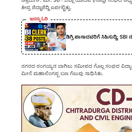
ಚಿತ್ರದುರ್ಗ. ಮೇ. 30 : ಜಿಲ್ಲಾ ಯಾದವ (ಗೊಲ್ಲ) ಸಂಘದ ಅಧ್ಯಕ್
ತೀವ್ರ ಜಿದ್ದಾಜಿದ್ದಿ ಏರ್ಪಟ್ಟಿತ್ತು.
ಇದನ್ನು ಓದಿ
ಡಿಗ್ರಿ ಪಾಸಾದವರಿಗೆ ಸಿಹಿಸುದ್ದಿ; SBI 
ನಗರದ ರಂಗಯ್ಯನ ಬಾಗಿಲು ಸಮೀಪದ ಗೊಲ್ಲ ಸಂಘದ ವಿದ್ಯಾರ್
ಮೀಸೆ ಮಹಾಲಿಂಗಪ್ಪ ಬಣ ಗೆಲುವು ಸಾಧಿಸಿತು.