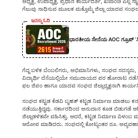
ಅಧ್ಯಕ್ಷ, ಉಪಾಧ್ಯಕ್ಷ, ಪ್ರಧಾನ ಕಾರ್ಯದರ್ಶಿ, ಖಜಾಂಚಿ ಎಲ್ಲ 
ಗೆಲುವು ಸಾಧಿಸುವ ಮೂಲಕ ಮತ್ತೊಮ್ಮೆ ಜಿಲ್ಲಾ ಯಾದವ ಸಂಘದ
ಇದನ್ನು ಓದಿ
ಭಾರತೀಯ ಸೇನೆಯ AOC ಗ್ರೂಪ್ ‘ಸಿ’
ಗೆದ್ದ ಬಳಿಕ ಬೆಂಬಲಿಗರು, ಅಭಿಮಾನಿಗಳು, ಸಂಘದ ಸದಸ್ಯರು, 
ವಿದ್ಯಾರ್ಥಿ ದೆಸೆಯಲ್ಲಿಯೇ ಸಮುದಾಯದ ಪರ ಹೋರಾಟ ನಡೆಸಿಕ
ಫಲ ಜಿಪಂ ಹಾಗೂ ಯಾದವ ಸಂಘದ ಜಿಲ್ಲಾಧ್ಯಕ್ಷನಾಗಿ ಕಾರ್ಯನಿರ
ಸಂಘದ ಕಟ್ಟಡ ಕೆಡವಿ ಬೃಹತ್ ಕಟ್ಟಡ ನಿರ್ಮಾಣ ಮಾಡಲು ಕನಸು ಕಟ್
ನಡೆಯುತ್ತಿದ್ದವು. ಸರ್ಕಾರದಿಂದ ಅನುದಾನ ಕೂಡ ಬಿಡುಗಡೆ ಆಗಿತ್ತ
ಜಿಲ್ಲಾಡಳಿತವೇ ವಹಿಸಿತ್ತು. ಆದರೆ, ಕಟ್ಟಡ ನಿರ್ಮಾಣ ವಿಳಂಬ 
ಆರೋಪ ಮಾಡಿದರು. ಸಂಘದಲ್ಲಿ ಕೋಟ್ಯಂತರ ರೂ. ಅವ್ಯವಹಾರ ನಡ