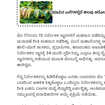
ಮಾವಿನ ಎಲೆಗಳಲ್ಲಿದೆ ಹಲವು ಆರೋ
ಮೇ 17ರಂದು 15 ನಿರ್ದೇಶಕ ಸ್ಥಾನಗಳಿಗೆ ಮತದಾನ ನಡೆದಿದ್ದು,
ಚುನಾವಣೆ ರೀತಿ ಮತದಾನ ನಡೆದಿತ್ತು. ಮೀಸೆ ಮಹಾಲಿಂಗಪ್
ಹಾಲಿ-ಮಾಜಿ ಶಾಸಕರು, ಪ್ರಭಾವಿಗಳು, ಹಣವಂತರು ಅಖಾಡಕ್ಕೆ
ನಿರ್ದೇಶಕರ ಸ್ಥಾನಕ್ಕೆ 34 ಮಂದಿ ಸ್ಪರ್ಧಿಸಿದ್ದು, ಎಲ್ಲರೂ ತ
ಸ್ಥಾನಗಳನ್ನು ಪಡೆಯುವ ಮೂಲಕ ಮೇಲುಗೈ ಸಾಧಿಸಿತ್ತು. ಆದರೂ 
ಹಾಕಿದ್ದರು.
ಗೆದ್ದ ನಿರ್ದೇಶಕರನ್ನು ಹಿಡಿದಿಕೊಳ್ಳಲು ಎರಡು ಬಣದವರು ಮೇ
ಬಣದಿಂದ ಆಡಳಿತ ಕಿತ್ತುಕೊಳ್ಳಲು ಒಂದಿಬ್ಬರು ನಿರ್ದೇಶಕರನ್ನು ತಮ್
ರೀತಿ ಎಡರು ಬಣಗಳ ಮಧ್ಯೆ ಜಿದ್ದಾಜಿದ್ದಿ ಏರ್ಪಟ್ಟಿತ್ತು. ಅ
ಸಮ್ಮುಖದಲ್ಲಿ ಪದಾಧಿಕಾರಿಗಳ ಆಯ್ಕೆ ಪ್ರಕ್ರಿಯೆ ನಡೆಯಿತು.