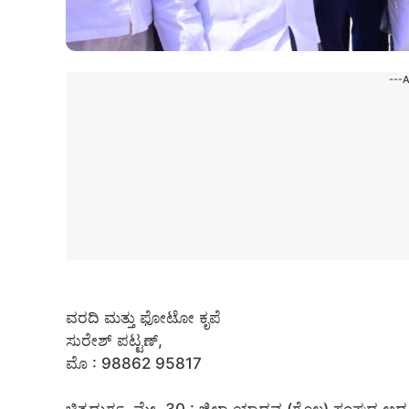
---
ವರದಿ ಮತ್ತು ಫೋಟೋ ಕೃಪೆ
ಸುರೇಶ್ ಪಟ್ಟಣ್,
ಮೊ : 98862 95817