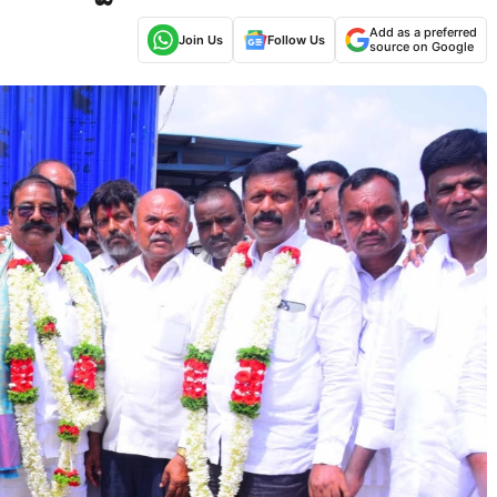
Add as a preferred
Join Us
Follow Us
source on Google