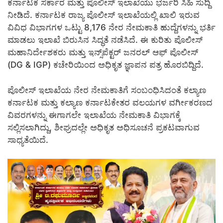
ಕರ್ನಾಟಕ ಸರ್ಕಾರ ಮತ್ತು ಪೊಲೀಸ್ ಇಲಾಖೆಯು ಭರ್ಜರಿ ಸಿಹಿ ಸುದ್ದಿ
ನೀಡಿದೆ. ಕರ್ನಾಟಕ ರಾಜ್ಯ ಪೊಲೀಸ್ ಇಲಾಖೆಯಲ್ಲಿ ಖಾಲಿ ಇರುವ
ವಿವಿಧ ವಿಭಾಗಗಳ ಒಟ್ಟು 8,176 ನೇರ ನೇಮಕಾತಿ ಹುದ್ದೆಗಳನ್ನು ಭರ್ತಿ
ಮಾಡಲು ಇಲಾಖೆ ಬಿರುಸಿನ ಸಿದ್ಧತೆ ನಡೆಸಿದೆ. ಈ ಕುರಿತು ಪೊಲೀಸ್
ಮಹಾನಿರ್ದೇಶಕರು ಮತ್ತು ಇನ್ಸ್‌ಪೆಕ್ಟರ್ ಜನರಲ್ ಆಫ್ ಪೊಲೀಸ್
(DG & IGP) ಕಚೇರಿಯಿಂದ ಅಧಿಕೃತ ಜ್ಞಾಪನ ಪತ್ರ ಹೊರಬಿದ್ದಿದೆ.
ಪೊಲೀಸ್ ಇಲಾಖೆಯ ನೇರ ನೇಮಕಾತಿಗೆ ಸಂಬಂಧಿಸಿದಂತೆ ಕಲ್ಯಾಣ
ಕರ್ನಾಟಕ ಮತ್ತು ಕಲ್ಯಾಣ ಕರ್ನಾಟಕೇತರ ವಲಯಗಳ ವರ್ಗೀಕರಣದ
ವಿವರಗಳನ್ನು ಈಗಾಗಲೇ ಇಲಾಖೆಯ ನೇಮಕಾತಿ ವಿಭಾಗಕ್ಕೆ
ಸಲ್ಲಿಸಲಾಗಿದ್ದು, ಶೀಘ್ರದಲ್ಲೇ ಅಧಿಕೃತ ಅಧಿಸೂಚನೆ ಪ್ರಕಟವಾಗುವ
ಸಾಧ್ಯತೆಯಿದೆ.