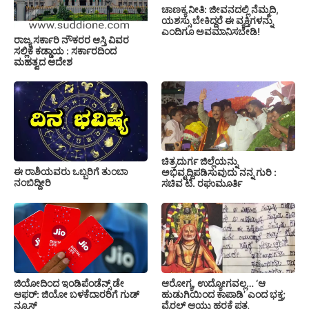
ಚಾಣಕ್ಯ ನೀತಿ: ಜೀವನದಲ್ಲಿ ನೆಮ್ಮದಿ,
ಯಶಸ್ಸು ಬೇಕಿದ್ದರೆ ಈ ವ್ಯಕ್ತಿಗಳನ್ನು
ಎಂದಿಗೂ ಅವಮಾನಿಸಬೇಡಿ!
ರಾಜ್ಯ ಸರ್ಕಾರಿ ನೌಕರರ ಆಸ್ತಿ ವಿವರ
ಸಲ್ಲಿಕೆ ಕಡ್ಡಾಯ : ಸರ್ಕಾರದಿಂದ
ಮಹತ್ವದ ಆದೇಶ
ಚಿತ್ರದುರ್ಗ ಜಿಲ್ಲೆಯನ್ನು
ಈ ರಾಶಿಯವರು ಒಬ್ಬರಿಗೆ ತುಂಬಾ
ಅಭಿವೃದ್ದಿಪಡಿಸುವುದು ನನ್ನ ಗುರಿ :
ನಂಬಿದ್ದೀರಿ
ಸಚಿವ ಟಿ. ರಘುಮೂರ್ತಿ
ಜಿಯೋದಿಂದ ಇಂಡಿಪೆಂಡೆನ್ಸ್ ಡೇ
ಆರೋಗ್ಯ, ಉದ್ಯೋಗವಲ್ಲ… ‘ಆ
ಆಫರ್: ಜಿಯೋ ಬಳಕೆದಾರರಿಗೆ ಗುಡ್
ಹುಡುಗಿಯಿಂದ ಕಾಪಾಡಿ’ ಎಂದ ಭಕ್ತ;
ನ್ಯೂಸ್
ವೈರಲ್ ಆಯ್ತು ಹರಕೆ ಪತ್ರ