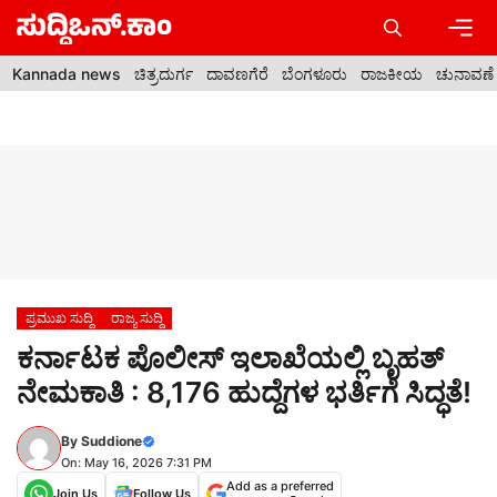
Skip
to
content
Men
Kannada news
ಚಿತ್ರದುರ್ಗ
ದಾವಣಗೆರೆ
ಬೆಂಗಳೂರು
ರಾಜಕೀಯ
ಚುನಾವಣೆ
ಪ್ರಮುಖ ಸುದ್ದಿ
ರಾಜ್ಯ ಸುದ್ದಿ
ಕರ್ನಾಟಕ ಪೊಲೀಸ್ ಇಲಾಖೆಯಲ್ಲಿ ಬೃಹತ್
ನೇಮಕಾತಿ : 8,176 ಹುದ್ದೆಗಳ ಭರ್ತಿಗೆ ಸಿದ್ಧತೆ!
By
Suddione
On: May 16, 2026 7:31 PM
Add as a preferred
Join Us
Follow Us