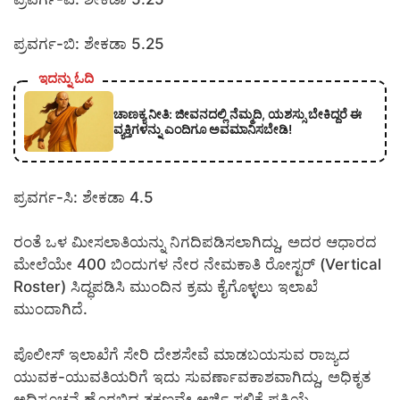
ಪ್ರವರ್ಗ-ಬಿ: ಶೇಕಡಾ 5.25
ಇದನ್ನು ಓದಿ
ಚಾಣಕ್ಯ ನೀತಿ: ಜೀವನದಲ್ಲಿ ನೆಮ್ಮದಿ, ಯಶಸ್ಸು ಬೇಕಿದ್ದರೆ ಈ
ವ್ಯಕ್ತಿಗಳನ್ನು ಎಂದಿಗೂ ಅವಮಾನಿಸಬೇಡಿ!
ಪ್ರವರ್ಗ-ಸಿ: ಶೇಕಡಾ 4.5
ರಂತೆ ಒಳ ಮೀಸಲಾತಿಯನ್ನು ನಿಗದಿಪಡಿಸಲಾಗಿದ್ದು, ಅದರ ಆಧಾರದ
ಮೇಲೆಯೇ 400 ಬಿಂದುಗಳ ನೇರ ನೇಮಕಾತಿ ರೋಸ್ಟರ್ (Vertical
Roster) ಸಿದ್ಧಪಡಿಸಿ ಮುಂದಿನ ಕ್ರಮ ಕೈಗೊಳ್ಳಲು ಇಲಾಖೆ
ಮುಂದಾಗಿದೆ.
ಪೊಲೀಸ್ ಇಲಾಖೆಗೆ ಸೇರಿ ದೇಶಸೇವೆ ಮಾಡಬಯಸುವ ರಾಜ್ಯದ
ಯುವಕ-ಯುವತಿಯರಿಗೆ ಇದು ಸುವರ್ಣಾವಕಾಶವಾಗಿದ್ದು, ಅಧಿಕೃತ
ಅಧಿಸೂಚನೆ ಹೊರಬಿದ್ದ ತಕ್ಷಣವೇ ಅರ್ಜಿ ಸಲ್ಲಿಕೆ ಪ್ರಕ್ರಿಯೆ