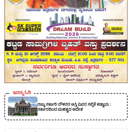
ಇದನ್ನು ಓದಿ
ರಾಜ್ಯ ಸರ್ಕಾರಿ ನೌಕರರ ಆಸ್ತಿ ವಿವರ ಸಲ್ಲಿಕೆ ಕಡ್ಡಾಯ :
ಸರ್ಕಾರದಿಂದ ಮಹತ್ವದ ಆದೇಶ