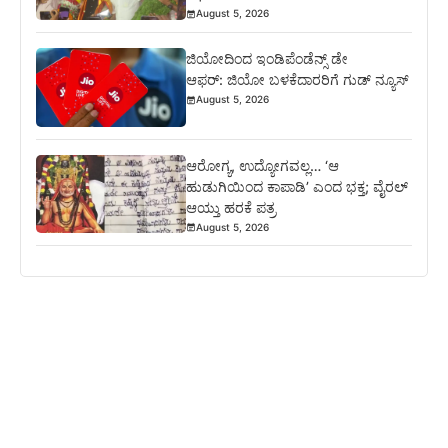
August 5, 2026
ಜಿಯೋದಿಂದ ಇಂಡಿಪೆಂಡೆನ್ಸ್ ಡೇ
ಆಫರ್: ಜಿಯೋ ಬಳಕೆದಾರರಿಗೆ ಗುಡ್ ನ್ಯೂಸ್
August 5, 2026
ಆರೋಗ್ಯ, ಉದ್ಯೋಗವಲ್ಲ… ‘ಆ
ಹುಡುಗಿಯಿಂದ ಕಾಪಾಡಿ’ ಎಂದ ಭಕ್ತ; ವೈರಲ್
ಆಯ್ತು ಹರಕೆ ಪತ್ರ
August 5, 2026