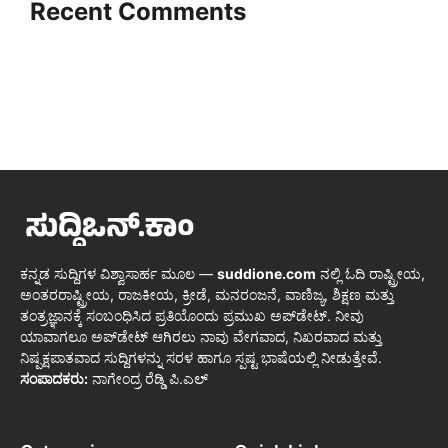
Recent Comments
ಕನ್ನಡ ಸುದ್ದಿಗಳ ವಿಶ್ವಾಸಾರ್ಹ ಮೂಲ —
suddione.com
ನಲ್ಲಿ ಓದಿ ರಾಷ್ಟ್ರೀಯ,
ಅಂತರರಾಷ್ಟ್ರೀಯ, ರಾಜಕೀಯ, ಕ್ರೀಡೆ, ಮನರಂಜನೆ, ವಾಣಿಜ್ಯ, ಶಿಕ್ಷಣ ಮತ್ತು
ತಂತ್ರಜ್ಞಾನಕ್ಕೆ ಸಂಬಂಧಿಸಿದ ಪ್ರತಿಯೊಂದು ಪ್ರಮುಖ ಅಪ್‌ಡೇಟ್. ನೀವು
ಯಾವಾಗಲೂ ಅಪ್‌ಡೇಟ್ ಆಗಿರಲು ನಾವು ವೇಗವಾದ, ನಿಖರವಾದ ಮತ್ತು
ನಿಷ್ಪಕ್ಷಪಾತವಾದ ಸುದ್ದಿಗಳನ್ನು ಸರಳ ಹಾಗೂ ಸ್ಪಷ್ಟ ಭಾಷೆಯಲ್ಲಿ ನೀಡುತ್ತೇವೆ.
ಸಂಪಾದಕರು:
ನಾಗೇಂದ್ರ ರೆಡ್ಡಿ ಪಿ.ಎಲ್