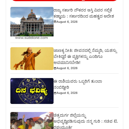
ರಾಜ್ಯ ಸರ್ಕಾರಿ ನೌಕರರ ಆಸ್ತಿ ವಿವರ ಸಲ್ಲಿಕೆ
ಕಡ್ಡಾಯ : ಸರ್ಕಾರದಿಂದ ಮಹತ್ವದ ಆದೇಶ
August 6, 2026
ಚಾಣಕ್ಯ ನೀತಿ: ಜೀವನದಲ್ಲಿ ನೆಮ್ಮದಿ, ಯಶಸ್ಸು
ಬೇಕಿದ್ದರೆ ಈ ವ್ಯಕ್ತಿಗಳನ್ನು ಎಂದಿಗೂ
ಅವಮಾನಿಸಬೇಡಿ!
August 6, 2026
ಈ ರಾಶಿಯವರು ಒಬ್ಬರಿಗೆ ತುಂಬಾ
ನಂಬಿದ್ದೀರಿ
August 6, 2026
ಚಿತ್ರದುರ್ಗ ಜಿಲ್ಲೆಯನ್ನು
ಅಭಿವೃದ್ದಿಪಡಿಸುವುದು ನನ್ನ ಗುರಿ : ಸಚಿವ ಟಿ.
ರಘುಮೂರ್ತಿ