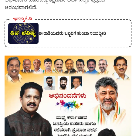
ಆರಂಭವಾಗಲಿದೆ.
ಇದನ್ನು ಓದಿ
ಈ ರಾಶಿಯವರು ಒಬ್ಬರಿಗೆ ತುಂಬಾ ನಂಬಿದ್ದೀರಿ