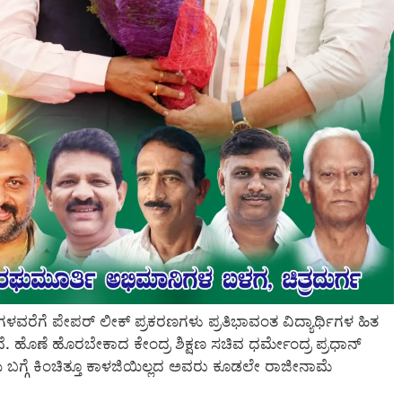
ಷೆಗಳವರೆಗೆ ಪೇಪರ್ ಲೀಕ್ ಪ್ರಕರಣಗಳು ಪ್ರತಿಭಾವಂತ ವಿದ್ಯಾರ್ಥಿಗಳ ಹಿತ
ಗಿವೆ. ಹೊಣೆ ಹೊರಬೇಕಾದ ಕೇಂದ್ರ ಶಿಕ್ಷಣ ಸಚಿವ ಧರ್ಮೇಂದ್ರ ಪ್ರಧಾನ್
್ಗೆ ಕಿಂಚಿತ್ತೂ ಕಾಳಜಿಯಿಲ್ಲದ ಅವರು ಕೂಡಲೇ ರಾಜೀನಾಮೆ