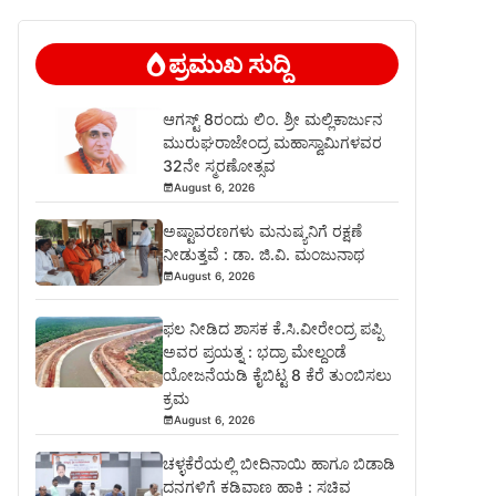
ಪ್ರಮುಖ ಸುದ್ದಿ
ಆಗಸ್ಟ್ 8ರಂದು ಲಿಂ. ಶ್ರೀ ಮಲ್ಲಿಕಾರ್ಜುನ
ಮುರುಘರಾಜೇಂದ್ರ ಮಹಾಸ್ವಾಮಿಗಳವರ
32ನೇ ಸ್ಮರಣೋತ್ಸವ
August 6, 2026
ಅಷ್ಟಾವರಣಗಳು ಮನುಷ್ಯನಿಗೆ ರಕ್ಷಣೆ
ನೀಡುತ್ತವೆ : ಡಾ. ಜಿ.ವಿ. ಮಂಜುನಾಥ
August 6, 2026
ಫಲ ನೀಡಿದ ಶಾಸಕ ಕೆ.ಸಿ.ವೀರೇಂದ್ರ ಪಪ್ಪಿ
ಅವರ ಪ್ರಯತ್ನ : ಭದ್ರಾ ಮೇಲ್ದಂಡೆ
ಯೋಜನೆಯಡಿ ಕೈಬಿಟ್ಟ 8 ಕೆರೆ ತುಂಬಿಸಲು
ಕ್ರಮ
August 6, 2026
ಚಳ್ಳಕೆರೆಯಲ್ಲಿ ಬೀದಿನಾಯಿ ಹಾಗೂ ಬಿಡಾಡಿ
ದನಗಳಿಗೆ ಕಡಿವಾಣ ಹಾಕಿ : ಸಚಿವ