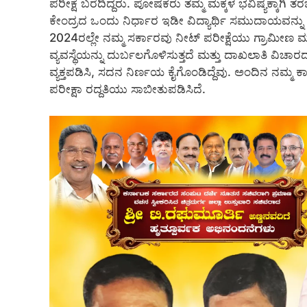
ಪರೀಕ್ಷೆ ಬರೆದಿದ್ದರು. ಪೋಷಕರು ತಮ್ಮ ಮಕ್ಕಳ ಭವಿಷ್ಯಕ್ಕಾಗಿ 
ಕೇಂದ್ರದ ಒಂದು ನಿರ್ಧಾರ ಇಡೀ ವಿದ್ಯಾರ್ಥಿ ಸಮುದಾಯವನ್ನು ಅನಿಶ್ಚ
2024ರಲ್ಲೇ ನಮ್ಮ ಸರ್ಕಾರವು ನೀಟ್ ಪರೀಕ್ಷೆಯು ಗ್ರಾಮೀಣ ಮತ್ತ
ವ್ಯವಸ್ಥೆಯನ್ನು ದುರ್ಬಲಗೊಳಿಸುತ್ತದೆ ಮತ್ತು ದಾಖಲಾತಿ ವಿಚಾರದ
ವ್ಯಕ್ತಪಡಿಸಿ, ಸದನ ನಿರ್ಣಯ ಕೈಗೊಂಡಿದ್ದೆವು. ಅಂದಿನ ನಮ್ಮ ಕಾ
ಪರೀಕ್ಷಾ ರದ್ದತಿಯು ಸಾಬೀತುಪಡಿಸಿದೆ.