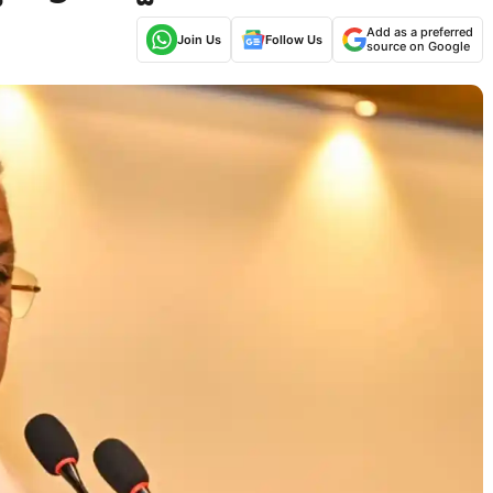
Add as a preferred
Join Us
Follow Us
source on Google