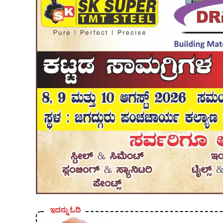
ಇದನ್ನು ಓದಿ