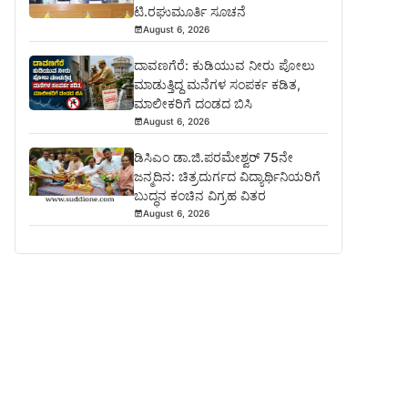
ಟಿ.ರಘುಮೂರ್ತಿ ಸೂಚನೆ
August 6, 2026
ದಾವಣಗೆರೆ: ಕುಡಿಯುವ ನೀರು ಪೋಲು
ಮಾಡುತ್ತಿದ್ದ ಮನೆಗಳ ಸಂಪರ್ಕ ಕಡಿತ,
ಮಾಲೀಕರಿಗೆ ದಂಡದ ಬಿಸಿ
August 6, 2026
ಡಿಸಿಎಂ ಡಾ.ಜಿ.ಪರಮೇಶ್ವರ್ 75ನೇ
ಜನ್ಮದಿನ: ಚಿತ್ರದುರ್ಗದ ವಿದ್ಯಾರ್ಥಿನಿಯರಿಗೆ
ಬುದ್ಧನ ಕಂಚಿನ ವಿಗ್ರಹ ವಿತರ
August 6, 2026