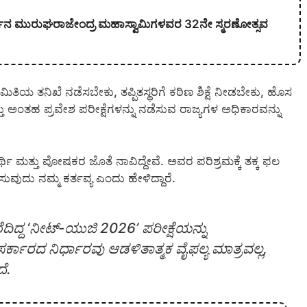
ಕಾರ್ಜುನ ಮುರುಘರಾಜೇಂದ್ರ ಮಹಾಸ್ವಾಮಿಗಳವರ 32ನೇ ಸ್ಮರಣೋತ್ಸವ
ಲಮಿತಿಯ ತನಿಖೆ ನಡೆಸಬೇಕು, ತಪ್ಪಿತಸ್ಥರಿಗೆ ಕಠಿಣ ಶಿಕ್ಷೆ ನೀಡಬೇಕು, ಹೊಸ
್ತು ಅಂತಹ ಪ್ರವೇಶ ಪರೀಕ್ಷೆಗಳನ್ನು ನಡೆಸುವ ರಾಜ್ಯಗಳ ಅಧಿಕಾರವನ್ನು
್ಥಿ ಮತ್ತು ಪೋಷಕರ ಜೊತೆ ನಾವಿದ್ದೇವೆ. ಅವರ ಪರಿಶ್ರಮಕ್ಕೆ ತಕ್ಕ ಫಲ
ಿಸುವುದು ನಮ್ಮ ಕರ್ತವ್ಯ ಎಂದು ಹೇಳಿದ್ದಾರೆ.
ಬರೆದಿದ್ದ ‘ನೀಟ್-ಯುಜಿ 2026’ ಪರೀಕ್ಷೆಯನ್ನು
ರ್ಕಾರದ ನಿರ್ಧಾರವು ಆಡಳಿತಾತ್ಮಕ ವೈಫಲ್ಯ ಮಾತ್ರವಲ್ಲ,
ೆ.