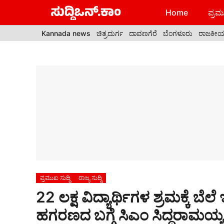
Skip
Home
ಪ್ರಮು
to
content
Kannada news
ಚಿತ್ರದುರ್ಗ
ದಾವಣಗೆರೆ
ಬೆಂಗಳೂರು
ರಾಜಕೀ
ಪ್ರಮುಖ ಸುದ್ದಿ
ರಾಜ್ಯ ಸುದ್ದಿ
22 ಲಕ್ಷ ವಿದ್ಯಾರ್ಥಿಗಳ ಶ್ರಮಕ್ಕೆ ಬೆಲೆ 
ಹಗರಣದ ಬಗ್ಗೆ ಸಿಎಂ ಸಿದ್ದರಾಮಯ್ಯ ತ