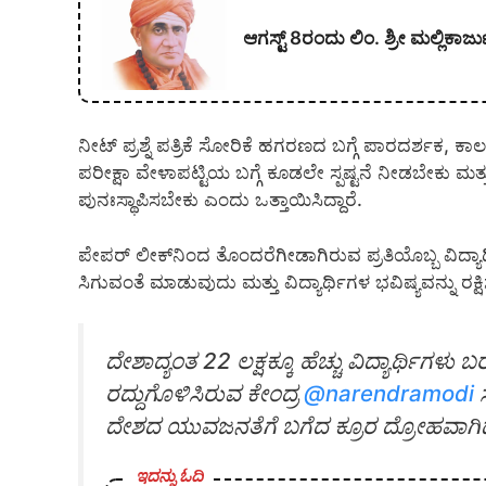
ಆಗಸ್ಟ್ 8ರಂದು ಲಿಂ. ಶ್ರೀ ಮಲ್ಲಿ
ನೀಟ್ ಪ್ರಶ್ನೆ ಪತ್ರಿಕೆ ಸೋರಿಕೆ ಹಗರಣದ ಬಗ್ಗೆ ಪಾರದರ್ಶಕ, ಕಾ
ಪರೀಕ್ಷಾ ವೇಳಾಪಟ್ಟಿಯ ಬಗ್ಗೆ ಕೂಡಲೇ ಸ್ಪಷ್ಟನೆ ನೀಡಬೇಕು ಮತ
ಪುನಃಸ್ಥಾಪಿಸಬೇಕು ಎಂದು ಒತ್ತಾಯಿಸಿದ್ದಾರೆ.
ಪೇಪರ್ ಲೀಕ್‌ನಿಂದ ತೊಂದರೆಗೀಡಾಗಿರುವ ಪ್ರತಿಯೊಬ್ಬ ವಿದ್ಯಾರ
ಸಿಗುವಂತೆ ಮಾಡುವುದು ಮತ್ತು ವಿದ್ಯಾರ್ಥಿಗಳ ಭವಿಷ್ಯವನ್ನು ರಕ್ಷ
ದೇಶಾದ್ಯಂತ 22 ಲಕ್ಷಕ್ಕೂ ಹೆಚ್ಚು ವಿದ್ಯಾರ್ಥಿಗಳು 
ರದ್ದುಗೊಳಿಸಿರುವ ಕೇಂದ್ರ
@narendramodi
ಸ
ದೇಶದ ಯುವಜನತೆಗೆ ಬಗೆದ ಕ್ರೂರ ದ್ರೋಹವಾಗಿದ
ಇದನ್ನು ಓದಿ