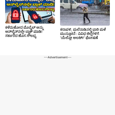
ಕಳೆದುಹೋದ ಮೊಬೈಲ್ ಅನ್ನು
ಕರಾವಳಿ, ಮಲೆನಾಡಿನಲ್ಲಿ ಭಾರಿ ಮಳೆ
ಆನ್‌ಲೈನ್‌ನಲ್ಲೇ ಬ್ಲಾಕ್ ಮಾಡಿ!
ಮುನ್ಸೂಚನೆ : ವಿವಿಧ ಜಿಲ್ಲೆಗಳಿಗೆ
ಸರ್ಕಾರದ ಹೊಸ ಸೌಲಭ್ಯ
‘ಯೆಲ್ಲೋ ಅಲರ್ಟ್’ ಘೋಷಣೆ
---Advertisement---