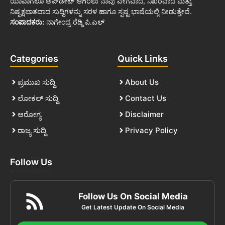
ಯಾವಾಗಲೂ ಅಪ್‌ಡೇಟ್ ಆಗಿರಲು ನಾವು ವೇಗವಾದ, ನಿಖರವಾದ ಮತ್ತು
ನಿಷ್ಪಕ್ಷಪಾತವಾದ ಸುದ್ದಿಗಳನ್ನು ಸರಳ ಹಾಗೂ ಸ್ಪಷ್ಟ ಭಾಷೆಯಲ್ಲಿ ನೀಡುತ್ತೇವೆ.
ಸಂಪಾದಕರು:
ನಾಗೇಂದ್ರ ರೆಡ್ಡಿ ಪಿ.ಎಲ್
Categories
Quick Links
ಪ್ರಮುಖ ಸುದ್ದಿ
About Us
ಲೋಕಲ್ ಸುದ್ದಿ
Contact Us
ಆರೋಗ್ಯ
Disclaimer
ರಾಜ್ಯ ಸುದ್ದಿ
Privacy Policy
Follow Us
Follow Us On Social Media
Get Latest Update On Social Media