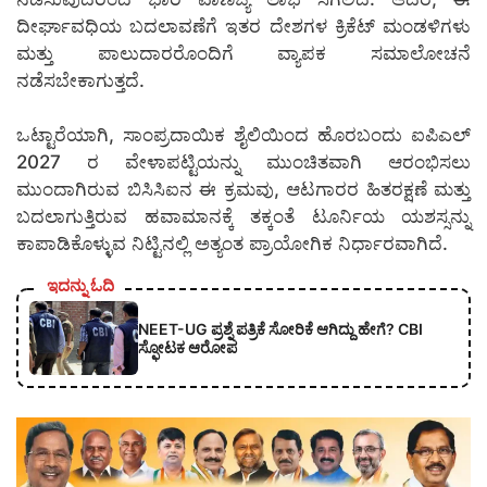
ದೀರ್ಘಾವಧಿಯ ಬದಲಾವಣೆಗೆ ಇತರ ದೇಶಗಳ ಕ್ರಿಕೆಟ್ ಮಂಡಳಿಗಳು
ಮತ್ತು ಪಾಲುದಾರರೊಂದಿಗೆ ವ್ಯಾಪಕ ಸಮಾಲೋಚನೆ
ನಡೆಸಬೇಕಾಗುತ್ತದೆ.
ಒಟ್ಟಾರೆಯಾಗಿ, ಸಾಂಪ್ರದಾಯಿಕ ಶೈಲಿಯಿಂದ ಹೊರಬಂದು ಐಪಿಎಲ್
2027 ರ ವೇಳಾಪಟ್ಟಿಯನ್ನು ಮುಂಚಿತವಾಗಿ ಆರಂಭಿಸಲು
ಮುಂದಾಗಿರುವ ಬಿಸಿಸಿಐನ ಈ ಕ್ರಮವು, ಆಟಗಾರರ ಹಿತರಕ್ಷಣೆ ಮತ್ತು
ಬದಲಾಗುತ್ತಿರುವ ಹವಾಮಾನಕ್ಕೆ ತಕ್ಕಂತೆ ಟೂರ್ನಿಯ ಯಶಸ್ಸನ್ನು
ಕಾಪಾಡಿಕೊಳ್ಳುವ ನಿಟ್ಟಿನಲ್ಲಿ ಅತ್ಯಂತ ಪ್ರಾಯೋಗಿಕ ನಿರ್ಧಾರವಾಗಿದೆ.
ಇದನ್ನು ಓದಿ
NEET-UG ಪ್ರಶ್ನೆ ಪತ್ರಿಕೆ ಸೋರಿಕೆ ಆಗಿದ್ದು ಹೇಗೆ? CBI
ಸ್ಫೋಟಕ ಆರೋಪ