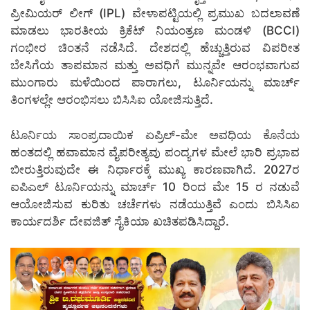
ಪ್ರೀಮಿಯರ್ ಲೀಗ್ (IPL) ವೇಳಾಪಟ್ಟಿಯಲ್ಲಿ ಪ್ರಮುಖ ಬದಲಾವಣೆ
ಮಾಡಲು ಭಾರತೀಯ ಕ್ರಿಕೆಟ್ ನಿಯಂತ್ರಣ ಮಂಡಳಿ (BCCI)
ಗಂಭೀರ ಚಿಂತನೆ ನಡೆಸಿದೆ. ದೇಶದಲ್ಲಿ ಹೆಚ್ಚುತ್ತಿರುವ ವಿಪರೀತ
ಬೇಸಿಗೆಯ ತಾಪಮಾನ ಮತ್ತು ಅವಧಿಗೆ ಮುನ್ನವೇ ಆರಂಭವಾಗುವ
ಮುಂಗಾರು ಮಳೆಯಿಂದ ಪಾರಾಗಲು, ಟೂರ್ನಿಯನ್ನು ಮಾರ್ಚ್
ತಿಂಗಳಲ್ಲೇ ಆರಂಭಿಸಲು ಬಿಸಿಸಿಐ ಯೋಜಿಸುತ್ತಿದೆ.
ಟೂರ್ನಿಯ ಸಾಂಪ್ರದಾಯಿಕ ಏಪ್ರಿಲ್-ಮೇ ಅವಧಿಯ ಕೊನೆಯ
ಹಂತದಲ್ಲಿ ಹವಾಮಾನ ವೈಪರೀತ್ಯವು ಪಂದ್ಯಗಳ ಮೇಲೆ ಭಾರಿ ಪ್ರಭಾವ
ಬೀರುತ್ತಿರುವುದೇ ಈ ನಿರ್ಧಾರಕ್ಕೆ ಮುಖ್ಯ ಕಾರಣವಾಗಿದೆ. 2027ರ
ಐಪಿಎಲ್ ಟೂರ್ನಿಯನ್ನು ಮಾರ್ಚ್ 10 ರಿಂದ ಮೇ 15 ರ ನಡುವೆ
ಆಯೋಜಿಸುವ ಕುರಿತು ಚರ್ಚೆಗಳು ನಡೆಯುತ್ತಿವೆ ಎಂದು ಬಿಸಿಸಿಐ
ಕಾರ್ಯದರ್ಶಿ ದೇವಜಿತ್ ಸೈಕಿಯಾ ಖಚಿತಪಡಿಸಿದ್ದಾರೆ.