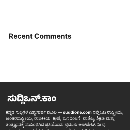
Recent Comments
ಕನ್ನಡ ಸುದ್ದಿಗಳ ವಿಶ್ವಾಸಾರ್ಹ ಮೂಲ —
suddione.com
ನಲ್ಲಿ ಓದಿ ರಾಷ್ಟ್ರೀಯ,
ಅಂತರರಾಷ್ಟ್ರೀಯ, ರಾಜಕೀಯ, ಕ್ರೀಡೆ, ಮನರಂಜನೆ, ವಾಣಿಜ್ಯ, ಶಿಕ್ಷಣ ಮತ್ತು
ತಂತ್ರಜ್ಞಾನಕ್ಕೆ ಸಂಬಂಧಿಸಿದ ಪ್ರತಿಯೊಂದು ಪ್ರಮುಖ ಅಪ್‌ಡೇಟ್. ನೀವು