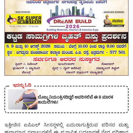
ಇದನ್ನು ಓದಿ
ಬೊಜ್ಜು ನಿಯಂತ್ರಿಸದಿದ್ದರೆ ಆವರಿಸಲಿವೆ ಈ 8 ಮಾರಕ
ಕಾಯಿಲೆಗಳು!
ಇತ್ತೀಚಿನ ಐಪಿಎಲ್ ಸೀಸನ್ಗಳಲ್ಲಿ ಎದುರಾಗುತ್ತಿರುವ ಪರಿಸರ ಮತ್ತು
ಹವಾಮಾನ ಸವಾಲುಗಳಿಗೆ ಈ ಪ್ರಸ್ತಾಪಿತ ಬದಲಾವಣೆ ನೇರ ಪರಿಹಾರ