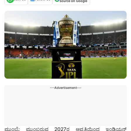
source on Google
---Advertisement---
ಮುಂಬೈ: ಮುಂಬರುವ 2027ರ ಆವೃತ್ತಿಯಿಂದ ಇಂಡಿಯನ್