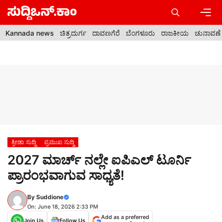
Skip
to
content
Men
Kannada news
ಚಿತ್ರದುರ್ಗ
ದಾವಣಗೆರೆ
ಬೆಂಗಳೂರು
ರಾಜಕೀಯ
ಚುನಾವಣೆ
ಕ್ರೀಡಾ ಸುದ್ದಿ
ಪ್ರಮುಖ ಸುದ್ದಿ
2027 ಮಾರ್ಚ್ ನಲ್ಲೇ ಐಪಿಎಲ್ ಟೂರ್ನಿ
ಪ್ರಾರಂಭವಾಗುವ ಸಾಧ್ಯತೆ!
By
Suddione
On: June 18, 2026 2:33 PM
Add as a preferred
Join Us
Follow Us