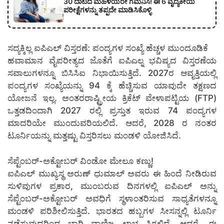
30 ದಾಟಿದ ಮಹಿಳೆಯರೇ ಗಮನಿಸಿ! ಈ 6 ವೈದ್ಯಕೀಯ
ಪರೀಕ್ಷೆಗಳನ್ನು ತಪ್ಪದೇ ಮಾಡಿಸಿಕೊಳ್ಳಿ
ಸದ್ಯಕ್ಕಿಲ್ಲ ಐಪಿಎಲ್ ವಿಸ್ತರಣೆ: ಪಂದ್ಯಗಳ ಸಂಖ್ಯೆ ಹೆಚ್ಚಳ ಮುಂದೂಡಿಕೆ
ಹವಾಮಾನ ವೈಪರೀತ್ಯದ ಜೊತೆಗೆ ಐಪಿಎಲ್ನ ಭವಿಷ್ಯದ ವಿಸ್ತರಣೆಯ
ಸವಾಲುಗಳನ್ನೂ ಬಿಸಿಸಿಐ ನಿಭಾಯಿಸುತ್ತಿದೆ. 2027ರ ಆವೃತ್ತಿಯಲ್ಲಿ
ಪಂದ್ಯಗಳ ಸಂಖ್ಯೆಯನ್ನು 94 ಕ್ಕೆ ಹೆಚ್ಚಿಸುವ ಯಾವುದೇ ತಕ್ಷಣದ
ಯೋಜನೆ ಇಲ್ಲ. ಅಂತರರಾಷ್ಟ್ರೀಯ ಕ್ರಿಕೆಟ್ ವೇಳಾಪಟ್ಟಿಯ (FTP)
ಒತ್ತಡದಿಂದಾಗಿ 2027 ರಲ್ಲಿ ಪ್ರಸ್ತುತ ಇರುವ 74 ಪಂದ್ಯಗಳ
ಮಾದರಿಯೇ ಮುಂದುವರಿಯಲಿದೆ. ಆದರೆ, 2028 ರ ನಂತರ
ಟೂರ್ನಿಯನ್ನು ಮತ್ತಷ್ಟು ವಿಸ್ತರಿಸಲು ಮಂಡಳಿ ಯೋಜಿಸಿದೆ.
ಸೆಪ್ಟೆಂಬರ್-ಅಕ್ಟೋಬರ್ ವಿಂಡೋ ಮೇಲೂ ಕಣ್ಣು!
ಐಪಿಎಲ್ ಮುಖ್ಯಸ್ಥ ಅರುಣ್ ಧುಮಾಲ್ ಅವರು ಈ ಹಿಂದೆ ನೀಡಿರುವ
ಸುಳಿವುಗಳ ಪ್ರಕಾರ, ಮುಂಬರುವ ದಿನಗಳಲ್ಲಿ ಐಪಿಎಲ್ ಅನ್ನು
ಸೆಪ್ಟೆಂಬರ್-ಅಕ್ಟೋಬರ್ ಅವಧಿಗೆ ಸ್ಥಳಾಂತರಿಸುವ ಸಾಧ್ಯತೆಗಳನ್ನೂ
ಮಂಡಳಿ ಪರಿಶೀಲಿಸುತ್ತಿದೆ. ಭಾರತದ ಹಬ್ಬಗಳ ಸೀಸನ್ನಲ್ಲಿ ಟೂರ್ನಿ
ನಡೆಸುವುದರಿಂದ ಭಾರಿ ವಾಣಿಜ್ಯ ಲಾಭ ಸಿಗಲಿದೆ. ಆದರೆ, ಈ