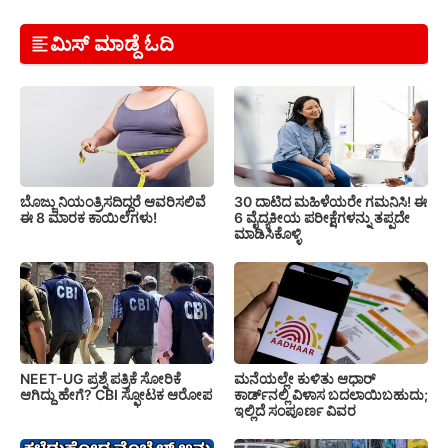
ಮಿಸ್ ಮಾಡ್ದೆ ಓದಿ
ಬೊಜ್ಜು ನಿಯಂತ್ರಿಸದಿದ್ದರೆ ಆವರಿಸಲಿವೆ
30 ದಾಟಿದ ಮಹಿಳೆಯರೇ ಗಮನಿಸಿ! ಈ
ಈ 8 ಮಾರಕ ಕಾಯಿಲೆಗಳು!
6 ವೈದ್ಯಕೀಯ ಪರೀಕ್ಷೆಗಳನ್ನು ತಪ್ಪದೇ
ಮಾಡಿಸಿಕೊಳ್ಳಿ
NEET-UG ಪ್ರಶ್ನೆ ಪತ್ರಿಕೆ ಸೋರಿಕೆ
ಮನೆಯಲ್ಲೇ ಕುಳಿತು ಆಧಾರ್
ಆಗಿದ್ದು ಹೇಗೆ? CBI ಸ್ಫೋಟಕ ಆರೋಪ
ಕಾರ್ಡ್‌ನಲ್ಲಿ ವಿಳಾಸ ಬದಲಾಯಿಬಹುದು;
ಇಲ್ಲಿದೆ ಸಂಪೂರ್ಣ ವಿವರ