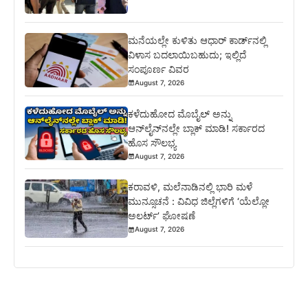
ಮನೆಯಲ್ಲೇ ಕುಳಿತು ಆಧಾರ್ ಕಾರ್ಡ್‌ನಲ್ಲಿ
ವಿಳಾಸ ಬದಲಾಯಿಬಹುದು; ಇಲ್ಲಿದೆ
ಸಂಪೂರ್ಣ ವಿವರ
August 7, 2026
ಕಳೆದುಹೋದ ಮೊಬೈಲ್ ಅನ್ನು
ಆನ್‌ಲೈನ್‌ನಲ್ಲೇ ಬ್ಲಾಕ್ ಮಾಡಿ! ಸರ್ಕಾರದ
ಹೊಸ ಸೌಲಭ್ಯ
August 7, 2026
ಕರಾವಳಿ, ಮಲೆನಾಡಿನಲ್ಲಿ ಭಾರಿ ಮಳೆ
ಮುನ್ಸೂಚನೆ : ವಿವಿಧ ಜಿಲ್ಲೆಗಳಿಗೆ ‘ಯೆಲ್ಲೋ
ಅಲರ್ಟ್’ ಘೋಷಣೆ
August 7, 2026