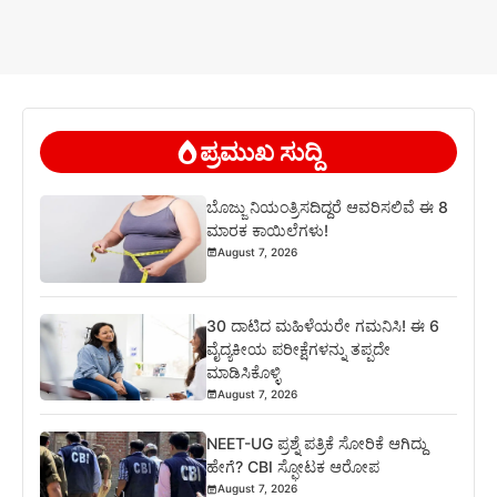
ಪ್ರಮುಖ ಸುದ್ದಿ
ಬೊಜ್ಜು ನಿಯಂತ್ರಿಸದಿದ್ದರೆ ಆವರಿಸಲಿವೆ ಈ 8
ಮಾರಕ ಕಾಯಿಲೆಗಳು!
August 7, 2026
30 ದಾಟಿದ ಮಹಿಳೆಯರೇ ಗಮನಿಸಿ! ಈ 6
ವೈದ್ಯಕೀಯ ಪರೀಕ್ಷೆಗಳನ್ನು ತಪ್ಪದೇ
ಮಾಡಿಸಿಕೊಳ್ಳಿ
August 7, 2026
NEET-UG ಪ್ರಶ್ನೆ ಪತ್ರಿಕೆ ಸೋರಿಕೆ ಆಗಿದ್ದು
ಹೇಗೆ? CBI ಸ್ಫೋಟಕ ಆರೋಪ
August 7, 2026