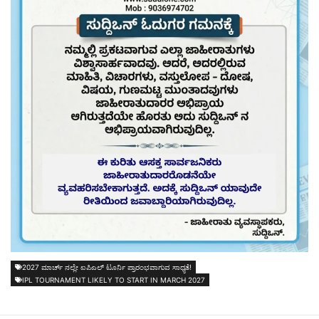
2027 ಮಾರ್ಚ್ ನಲ್ಲೇ ಐಪಿಎಲ್ ಟೂರ್ನಿ ಪ್ರಾರಂಭವಾಗುವ ಸಾಧ್ಯತೆ!
IPL TOURNAMENT LIKELY TO START IN MARCH 2027