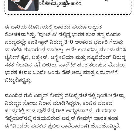
ಸಲಹೆಗಳನ್ನು ತಪ್ಪದೇ ಪಾಲಿಸಿ!
ಈ ಬಾರಿಯ ಟೂರ್ನಿಯಲ್ಲಿ ಭಾರತದ ಪಯಣ ಅತ್ಯಂತ
ರೋಚಕವಾಗಿತ್ತು. ‘ಪೂಲ್ ಎ’ ನಲ್ಲಿದ್ದ ಭಾರತ ತಂಡ ತನ್ನ ಮೊದಲ
ಪಂದ್ಯದಲ್ಲೇ ಕಜಕಿಸ್ತಾನ್ ವಿರುದ್ಧ 3-0 ಅಂತರದ ಭರ್ಜರಿ ಗೆಲುವು
ದಾಖಲಿಸಿ ಶುಭಾರಂಭ ಮಾಡಿತ್ತು. ಅದೇ ಲಯವನ್ನು ಮುಂದುವರಿಸಿ
ಚೈನೀಸ್ ತೈಪೆ, ಬಹ್ರೇನ್, ಆಸ್ಟ್ರೇಲಿಯಾ ಮತ್ತು ನ್ಯೂಜಿಲೆಂಡ್ ವಿರುದ್ಧ
ಸತತ ಗೆಲುವಿನ ನಗೆ ಬೀರಿತು. ನಾಕೌಟ್ ಹಂತ ತಲುಪುವ ಮೊದಲು
ಭಾರತ ಕೇವಲ ಒಂದೇ ಒಂದು ಸೆಟ್ ಅನ್ನು ಮಾತ್ರ ಎದುರಾಳಿಗೆ
ಬಿಟ್ಟುಕೊಟ್ಟಿತ್ತು.
ಮುಂದಿನ ಗುರಿ ಏಷ್ಯನ್ ಗೇಮ್ಸ್: ಸೆಮಿಫೈನಲ್‌ನಲ್ಲಿ ಇಂಡೋನೇಷ್ಯಾ
ವಿರುದ್ಧದ ಸೋಲು ನಿರಾಸೆ ಮೂಡಿಸಿದ್ದರೂ, ಕಂಚಿನ ಪದಕದ
ಪಂದ್ಯದಲ್ಲಿ ತಂಡ ಪುಟಿದೆದ್ದ ರೀತಿ ಅದ್ಭುತವಾಗಿದೆ. ಈ ವರ್ಷದ
ಸೆಪ್ಟೆಂಬರ್‌ನಲ್ಲಿ ನಡೆಯಲಿರುವ ಏಷ್ಯನ್ ಗೇಮ್ಸ್‌ಗೆ ಭಾರತ ತಂಡ
ಈಗಿನಿಂದಲೇ ಪದಕದ ಪ್ರಬಲ ದಾವೆದಾರರಾಗಿ ಹೊರಹೊಮ್ಮಿದೆ.