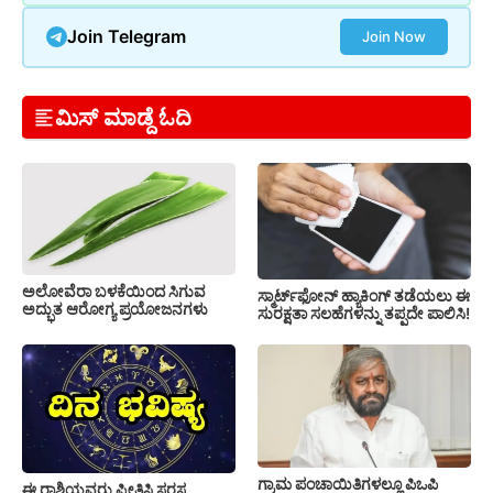
Join Telegram
Join Now
ಮಿಸ್ ಮಾಡ್ದೆ ಓದಿ
ಅಲೋವೆರಾ ಬಳಕೆಯಿಂದ ಸಿಗುವ
ಸ್ಮಾರ್ಟ್‌ಫೋನ್ ಹ್ಯಾಕಿಂಗ್ ತಡೆಯಲು ಈ
ಅದ್ಭುತ ಆರೋಗ್ಯ ಪ್ರಯೋಜನಗಳು
ಸುರಕ್ಷತಾ ಸಲಹೆಗಳನ್ನು ತಪ್ಪದೇ ಪಾಲಿಸಿ!
ಗ್ರಾಮ ಪಂಚಾಯಿತಿಗಳಲ್ಲೂ ಪಿಒಪಿ
ಈ ರಾಶಿಯವರು ಪ್ರೀತಿಸಿ ಸರಸ