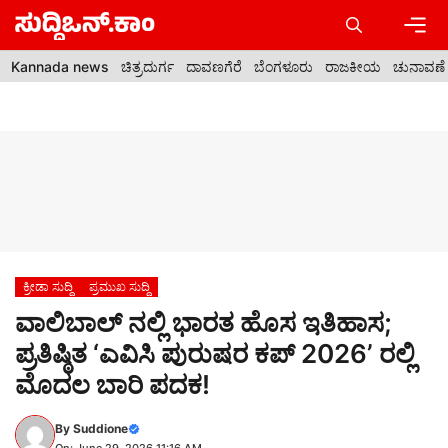
Skip
to
content
Men
Kannada news
ಚಿತ್ರದುರ್ಗ
ದಾವಣಗೆರೆ
ಬೆಂಗಳೂರು
ರಾಜಕೀಯ
ಚುನಾವಣೆ
ಕ್ರೀಡಾ ಸುದ್ದಿ
ಪ್ರಮುಖ ಸುದ್ದಿ
ವಾಲಿಬಾಲ್‌ ನಲ್ಲಿ ಭಾರತ ಹೊಸ ಇತಿಹಾಸ;
ಪ್ರತಿಷ್ಠಿತ ‘ಎವಿಸಿ ಪುರುಷರ ಕಪ್ 2026’ ರಲ್ಲಿ
ಮೊದಲ ಬಾರಿ ಪದಕ!
By
Suddione
On: June 29, 2026 11:16 AM