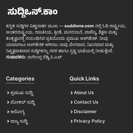
ಕನ್ನಡ ಸುದ್ದಿಗಳ ವಿಶ್ವಾಸಾರ್ಹ ಮೂಲ —
suddione.com
ನಲ್ಲಿ ಓದಿ ರಾಷ್ಟ್ರೀಯ,
ಅಂತರರಾಷ್ಟ್ರೀಯ, ರಾಜಕೀಯ, ಕ್ರೀಡೆ, ಮನರಂಜನೆ, ವಾಣಿಜ್ಯ, ಶಿಕ್ಷಣ ಮತ್ತು
ತಂತ್ರಜ್ಞಾನಕ್ಕೆ ಸಂಬಂಧಿಸಿದ ಪ್ರತಿಯೊಂದು ಪ್ರಮುಖ ಅಪ್‌ಡೇಟ್. ನೀವು
ಯಾವಾಗಲೂ ಅಪ್‌ಡೇಟ್ ಆಗಿರಲು ನಾವು ವೇಗವಾದ, ನಿಖರವಾದ ಮತ್ತು
ನಿಷ್ಪಕ್ಷಪಾತವಾದ ಸುದ್ದಿಗಳನ್ನು ಸರಳ ಹಾಗೂ ಸ್ಪಷ್ಟ ಭಾಷೆಯಲ್ಲಿ ನೀಡುತ್ತೇವೆ.
ಸಂಪಾದಕರು:
ನಾಗೇಂದ್ರ ರೆಡ್ಡಿ ಪಿ.ಎಲ್
Categories
Quick Links
ಪ್ರಮುಖ ಸುದ್ದಿ
About Us
ಲೋಕಲ್ ಸುದ್ದಿ
Contact Us
ಆರೋಗ್ಯ
Disclaimer
ರಾಜ್ಯ ಸುದ್ದಿ
Privacy Policy