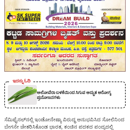
ಇದನ್ನು ಓದಿ
ಅಲೋವೆರಾ ಬಳಕೆಯಿಂದ ಸಿಗುವ ಅದ್ಭುತ ಆರೋಗ್ಯ
ಪ್ರಯೋಜನಗಳು
ಸೆಮಿಫೈನಲ್‌ನಲ್ಲಿ ಇಂಡೋನೇಷ್ಯಾ ವಿರುದ್ಧ ಅನುಭವಿಸಿದ ಸೋಲಿನಿಂದ
ಬೇಗನೇ ಚೇತರಿಸಿಕೊಂಡ ಭಾರತ, ಕಂಚಿನ ಪದಕದ ಪಂದ್ಯದಲ್ಲಿ