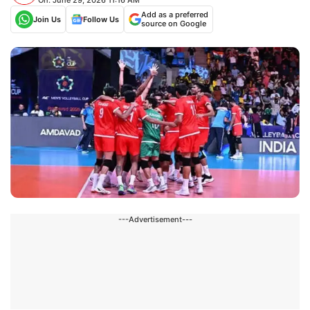
Add as a preferred
Join Us
Follow Us
source on Google
---Advertisement---