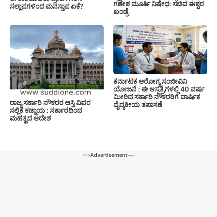
ಗಣೇಶ ಮೂರ್ತಿ ನಿಷೇಧ: ಸಚಿವ ಈಶ್ವರ
ಸಲ್ಲಾಪಗಳಿಂದ ಮನಸ್ತಾಪ ಏಕೆ?
ಖಂಡ್ರೆ
ಕರ್ನಾಟಕ ಆರೋಗ್ಯ ಸಂಜೀವಿನಿ
ಯೋಜನೆ : ಈ ಆಸ್ಪತ್ರೆಗಳಲ್ಲಿ 40 ವರ್ಷ
ಮೀರಿದ ಸರ್ಕಾರಿ ನೌಕರರಿಗೆ ವಾರ್ಷಿಕ
ರಾಜ್ಯ ಸರ್ಕಾರಿ ನೌಕರರ ಆಸ್ತಿ ವಿವರ
ವೈದ್ಯಕೀಯ ತಪಾಸಣೆ
ಸಲ್ಲಿಕೆ ಕಡ್ಡಾಯ : ಸರ್ಕಾರದಿಂದ
ಮಹತ್ವದ ಆದೇಶ
---Advertisement---