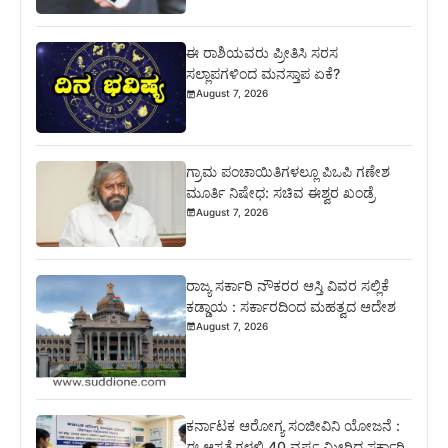
ಈ ರಾಶಿಯವರು ಪ್ರೀತಿಸಿ ಸರಸ
ಸಲ್ಲಾಪಗಳಿಂದ ಮನಸ್ತಾಪ ಏಕೆ?
August 7, 2026
ಗ್ರಾಮ ಪಂಚಾಯಿತಿಗಳಲ್ಲೂ ಪಿಒಪಿ ಗಣೇಶ
ಮೂರ್ತಿ ನಿಷೇಧ: ಸಚಿವ ಈಶ್ವರ ಖಂಡ್ರೆ
August 7, 2026
ರಾಜ್ಯ ಸರ್ಕಾರಿ ನೌಕರರ ಆಸ್ತಿ ವಿವರ ಸಲ್ಲಿಕೆ
ಕಡ್ಡಾಯ : ಸರ್ಕಾರದಿಂದ ಮಹತ್ವದ ಆದೇಶ
August 7, 2026
ಕರ್ನಾಟಕ ಆರೋಗ್ಯ ಸಂಜೀವಿನಿ ಯೋಜನೆ :
ಈ ಆಸ್ಪತ್ರೆಗಳಲ್ಲಿ 40 ವರ್ಷ ಮೀರಿದ ಸರ್ಕಾರಿ