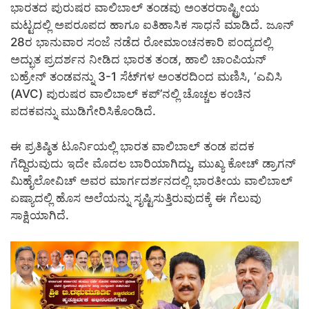
ಭಾರತದ ಪುರುಷರ ವಾಲಿಬಾಲ್ ತಂಡವು ಅಂತರರಾಷ್ಟ್ರೀಯ
ಮಟ್ಟದಲ್ಲಿ ಅಪರೂಪದ ಹಾಗೂ ಐತಿಹಾಸಿಕ ಸಾಧನೆ ಮಾಡಿದೆ. ಜೂನ್
28ರ ಭಾನುವಾರ ಸಂಜೆ ನಡೆದ ರೋಮಾಂಚನಕಾರಿ ಪಂದ್ಯದಲ್ಲಿ
ಅದ್ಭುತ ಪ್ರದರ್ಶನ ನೀಡಿದ ಭಾರತ ತಂಡ, ಹಾಲಿ ಚಾಂಪಿಯನ್
ಬಹ್ರೇನ್ ತಂಡವನ್ನು 3-1 ಸೆಟ್‌ಗಳ ಅಂತರದಿಂದ ಮಣಿಸಿ, ‘ಎವಿಸಿ
(AVC) ಪುರುಷರ ವಾಲಿಬಾಲ್ ಕಪ್’ನಲ್ಲಿ ಚೊಚ್ಚಲ ಕಂಚಿನ
ಪದಕವನ್ನು ಮುಡಿಗೇರಿಸಿಕೊಂಡಿದೆ.
ಈ ಪ್ರತಿಷ್ಠಿತ ಟೂರ್ನಿಯಲ್ಲಿ ಭಾರತ ವಾಲಿಬಾಲ್ ತಂಡ ಪದಕ
ಗೆದ್ದಿರುವುದು ಇದೇ ಮೊದಲ ಬಾರಿಯಾಗಿದ್ದು, ಮುಖ್ಯ ಕೋಚ್ ಡ್ರಾಗನ್
ಮಿಹೈಲೋವಿಚ್ ಅವರ ಮಾರ್ಗದರ್ಶನದಲ್ಲಿ ಭಾರತೀಯ ವಾಲಿಬಾಲ್
ಏಷ್ಯಾದಲ್ಲಿ ಹೊಸ ಅಲೆಯನ್ನು ಸೃಷ್ಟಿಸುತ್ತಿರುವುದಕ್ಕೆ ಈ ಗೆಲುವು
ಸಾಕ್ಷಿಯಾಗಿದೆ.