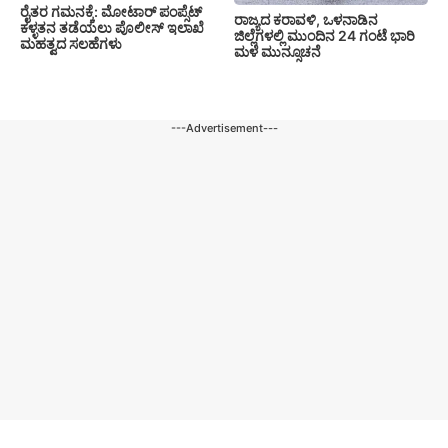
ರೈತರ ಗಮನಕ್ಕೆ: ಮೋಟಾರ್ ಪಂಪ್ಸೆಟ್
ರಾಜ್ಯದ ಕರಾವಳಿ, ಒಳನಾಡಿನ
ಕಳ್ಳತನ ತಡೆಯಲು ಪೊಲೀಸ್ ಇಲಾಖೆ
ಜಿಲ್ಲೆಗಳಲ್ಲಿ ಮುಂದಿನ 24 ಗಂಟೆ ಭಾರಿ
ಮಹತ್ವದ ಸಲಹೆಗಳು
ಮಳೆ ಮುನ್ಸೂಚನೆ
---Advertisement---