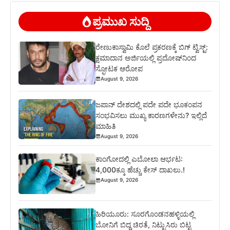
ಪ್ರಮುಖ ಸುದ್ದಿ
ರೇಣುಕಾಸ್ವಾಮಿ ಕೊಲೆ ಪ್ರಕರಣಕ್ಕೆ ಬಿಗ್ ಟ್ವಿಸ್ಟ್:
ಕ್ಷಮಾದಾನ ಅರ್ಜಿಯಲ್ಲಿ ಪ್ರದೋಷ್‌ನಿಂದ
ಸ್ಫೋಟಕ ಆರೋಪ
August 9, 2026
ಜಪಾನ್ ದೇಶದಲ್ಲಿ ಪದೇ ಪದೇ ಭೂಕಂಪನ
ಸಂಭವಿಸಲು ಮುಖ್ಯ ಕಾರಣಗಳೇನು? ಇಲ್ಲಿದೆ
ಮಾಹಿತಿ
August 9, 2026
ಕಾಂಗೋದಲ್ಲಿ ಎಬೋಲಾ ಆರ್ಭಟ:
4,000ಕ್ಕೂ ಹೆಚ್ಚು ಕೇಸ್ ದಾಖಲು.!
August 9, 2026
ಹಿರಿಯೂರು: ಸೂರಗೊಂಡನಹಳ್ಳಿಯಲ್ಲಿ
ಬೋನಿಗೆ ಬಿದ್ದ ಚಿರತೆ, ನಿಟ್ಟುಸಿರು ಬಿಟ್ಟ