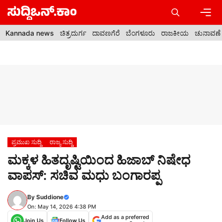
Skip
to
content
Men
Kannada news
ಚಿತ್ರದುರ್ಗ
ದಾವಣಗೆರೆ
ಬೆಂಗಳೂರು
ರಾಜಕೀಯ
ಚುನಾವಣೆ
ಪ್ರಮುಖ ಸುದ್ದಿ
ರಾಜ್ಯ ಸುದ್ದಿ
ಮಕ್ಕಳ ಹಿತದೃಷ್ಟಿಯಿಂದ ಹಿಜಾಬ್ ನಿಷೇಧ
ವಾಪಸ್: ಸಚಿವ ಮಧು ಬಂಗಾರಪ್ಪ
By
Suddione
On: May 14, 2026 4:38 PM
Add as a preferred
Join Us
Follow Us