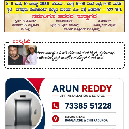
ಇದನ್ನು ಓದಿ
ರೇಣುಕಾಸ್ವಾಮಿ ಕೊಲೆ ಪ್ರಕರಣಕ್ಕೆ ಬಿಗ್ ಟ್ವಿಸ್ಟ್: ಕ್ಷಮಾದಾನ
ಅರ್ಜಿಯಲ್ಲಿ ಪ್ರದೋಷ್‌ನಿಂದ ಸ್ಫೋಟಕ ಆರೋಪ