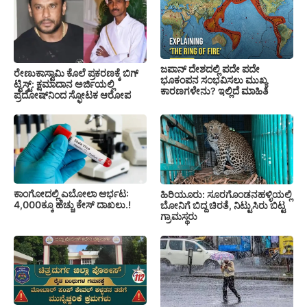
ಜಪಾನ್ ದೇಶದಲ್ಲಿ ಪದೇ ಪದೇ
ರೇಣುಕಾಸ್ವಾಮಿ ಕೊಲೆ ಪ್ರಕರಣಕ್ಕೆ ಬಿಗ್
ಭೂಕಂಪನ ಸಂಭವಿಸಲು ಮುಖ್ಯ
ಟ್ವಿಸ್ಟ್: ಕ್ಷಮಾದಾನ ಅರ್ಜಿಯಲ್ಲಿ
ಕಾರಣಗಳೇನು? ಇಲ್ಲಿದೆ ಮಾಹಿತಿ
ಪ್ರದೋಷ್‌ನಿಂದ ಸ್ಫೋಟಕ ಆರೋಪ
ಕಾಂಗೋದಲ್ಲಿ ಎಬೋಲಾ ಆರ್ಭಟ:
ಹಿರಿಯೂರು: ಸೂರಗೊಂಡನಹಳ್ಳಿಯಲ್ಲಿ
4,000ಕ್ಕೂ ಹೆಚ್ಚು ಕೇಸ್ ದಾಖಲು.!
ಬೋನಿಗೆ ಬಿದ್ದ ಚಿರತೆ, ನಿಟ್ಟುಸಿರು ಬಿಟ್ಟ
ಗ್ರಾಮಸ್ಥರು