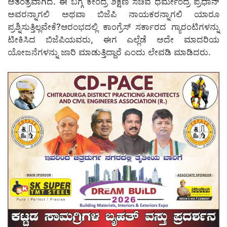
ಅತಂತ್ರವಾಗಿದೆ. ಈ ಬಗ್ಗೆ ಕೇಂದ್ರ ಶಿಕ್ಷಣ ಸಚಿವ ಧರ್ಮೇಂದ್ರ ಪ್ರಧಾನ್
ಅವರನ್ನಾಗಲಿ ಅಥವಾ ಬಿಜೆಪಿ ನಾಯಕರನ್ನಾಗಲಿ ಯಾರೂ
ಪ್ರಶ್ನಿಸುತ್ತಿಲ್ಲವೇಕೆ?ಆರಂಭದಲ್ಲಿ ಕಾಂಗ್ರೆಸ್ ಸರ್ಕಾರದ ಗ್ಯಾರಂಟಿಗಳನ್ನು
ಟೀಕಿಸಿದ ಬಿಜೆಪಿಯವರು, ಈಗ ಎಲ್ಲೆಡೆ ಅದೇ ಮಾದರಿಯ
ಯೋಜನೆಗಳನ್ನು ಜಾರಿ ಮಾಡುತ್ತಿದ್ದಾರೆ ಎಂದು ಲೇವಡಿ ಮಾಡಿದರು.