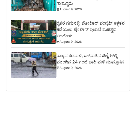
ಗ್ರಾಮಸ್ಥರು
August 9, 2026
ರೈತರ ಗಮನಕ್ಕೆ: ಮೋಟಾರ್ ಪಂಪ್ಸೆಟ್ ಕಳ್ಳತನ
ತಡೆಯಲು ಪೊಲೀಸ್ ಇಲಾಖೆ ಮಹತ್ವದ
ಸಲಹೆಗಳು
August 9, 2026
ರಾಜ್ಯದ ಕರಾವಳಿ, ಒಳನಾಡಿನ ಜಿಲ್ಲೆಗಳಲ್ಲಿ
ಮುಂದಿನ 24 ಗಂಟೆ ಭಾರಿ ಮಳೆ ಮುನ್ಸೂಚನೆ
August 9, 2026