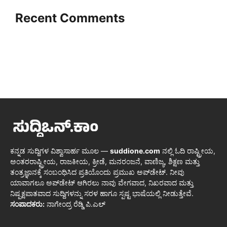
Recent Comments
ಕನ್ನಡ ಸುದ್ದಿಗಳ ವಿಶ್ವಾಸಾರ್ಹ ಮೂಲ —
suddione.com
ನಲ್ಲಿ ಓದಿ ರಾಷ್ಟ್ರೀಯ,
ಅಂತರರಾಷ್ಟ್ರೀಯ, ರಾಜಕೀಯ, ಕ್ರೀಡೆ, ಮನರಂಜನೆ, ವಾಣಿಜ್ಯ, ಶಿಕ್ಷಣ ಮತ್ತು
ತಂತ್ರಜ್ಞಾನಕ್ಕೆ ಸಂಬಂಧಿಸಿದ ಪ್ರತಿಯೊಂದು ಪ್ರಮುಖ ಅಪ್‌ಡೇಟ್. ನೀವು
ಯಾವಾಗಲೂ ಅಪ್‌ಡೇಟ್ ಆಗಿರಲು ನಾವು ವೇಗವಾದ, ನಿಖರವಾದ ಮತ್ತು
ನಿಷ್ಪಕ್ಷಪಾತವಾದ ಸುದ್ದಿಗಳನ್ನು ಸರಳ ಹಾಗೂ ಸ್ಪಷ್ಟ ಭಾಷೆಯಲ್ಲಿ ನೀಡುತ್ತೇವೆ.
ಸಂಪಾದಕರು:
ನಾಗೇಂದ್ರ ರೆಡ್ಡಿ ಪಿ.ಎಲ್