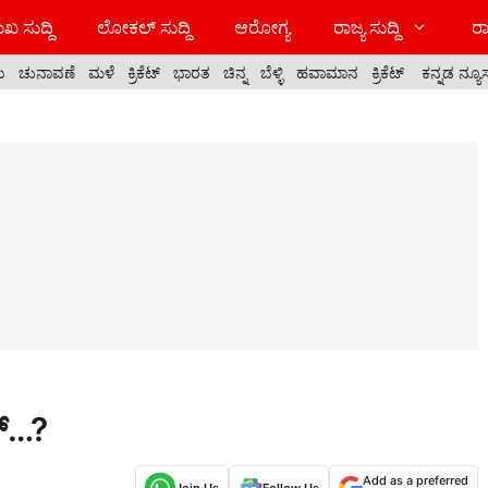
ಖ ಸುದ್ದಿ
ಲೋಕಲ್ ಸುದ್ದಿ
ಆರೋಗ್ಯ
ರಾಜ್ಯ ಸುದ್ದಿ
ರಾ
ಯ
ಚುನಾವಣೆ
ಮಳೆ
ಕ್ರಿಕೆಟ್
ಭಾರತ
ಚಿನ್ನ
ಬೆಳ್ಳಿ
ಹವಾಮಾನ
ಕ್ರಿಕೆಟ್
ಕನ್ನಡ ನ್ಯೂ
ಕ್…?
Add as a preferred
Join Us
Follow Us