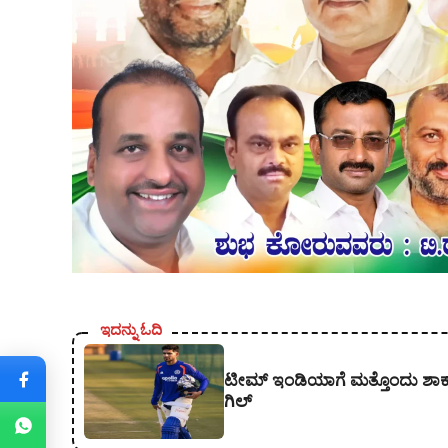
ಇದನ್ನು ಓದಿ
ಟೀಮ್ ಇಂಡಿಯಾಗೆ ಮತ್ತೊಂದು ಶಾ
ಗಿಲ್