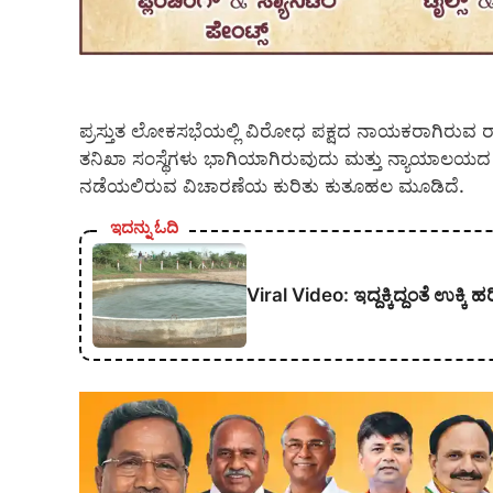
ಪ್ರಸ್ತುತ ಲೋಕಸಭೆಯಲ್ಲಿ ವಿರೋಧ ಪಕ್ಷದ ನಾಯಕರಾಗಿರುವ ರ
ತನಿಖಾ ಸಂಸ್ಥೆಗಳು ಭಾಗಿಯಾಗಿರುವುದು ಮತ್ತು ನ್ಯಾಯಾ
ನಡೆಯಲಿರುವ ವಿಚಾರಣೆಯ ಕುರಿತು ಕುತೂಹಲ ಮೂಡಿದೆ.
ಇದನ್ನು ಓದಿ
Viral Video: ಇದ್ದಕ್ಕಿದ್ದಂತೆ ಉಕ್ಕಿ