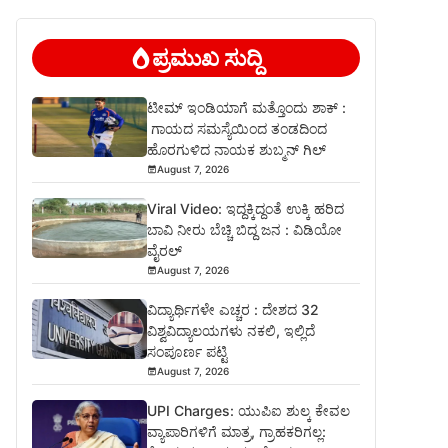
ಪ್ರಮುಖ ಸುದ್ದಿ
ಟೀಮ್ ಇಂಡಿಯಾಗೆ ಮತ್ತೊಂದು ಶಾಕ್ :
ಗಾಯದ ಸಮಸ್ಯೆಯಿಂದ ತಂಡದಿಂದ
ಹೊರಗುಳಿದ ನಾಯಕ ಶುಬ್ಮನ್ ಗಿಲ್
August 7, 2026
Viral Video: ಇದ್ದಕ್ಕಿದ್ದಂತೆ ಉಕ್ಕಿ ಹರಿದ
ಬಾವಿ ನೀರು ಬೆಚ್ಚಿ ಬಿದ್ದ ಜನ : ವಿಡಿಯೋ
ವೈರಲ್
August 7, 2026
ವಿದ್ಯಾರ್ಥಿಗಳೇ ಎಚ್ಚರ : ದೇಶದ 32
ವಿಶ್ವವಿದ್ಯಾಲಯಗಳು ನಕಲಿ, ಇಲ್ಲಿದೆ
ಸಂಪೂರ್ಣ ಪಟ್ಟಿ
August 7, 2026
UPI Charges: ಯುಪಿಐ ಶುಲ್ಕ ಕೇವಲ
ವ್ಯಾಪಾರಿಗಳಿಗೆ ಮಾತ್ರ, ಗ್ರಾಹಕರಿಗಲ್ಲ: