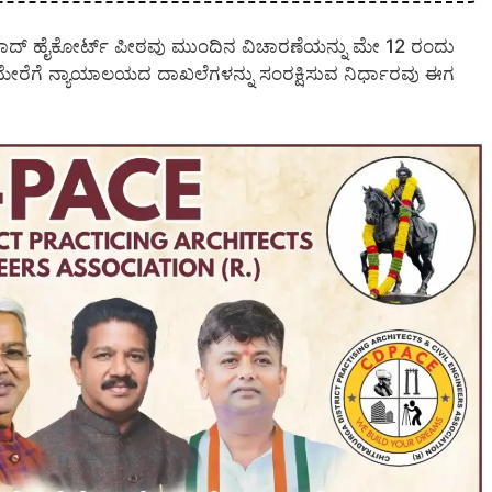
ಾದ್ ಹೈಕೋರ್ಟ್ ಪೀಠವು ಮುಂದಿನ ವಿಚಾರಣೆಯನ್ನು ಮೇ 12 ರಂದು
ಯ ಮೇರೆಗೆ ನ್ಯಾಯಾಲಯದ ದಾಖಲೆಗಳನ್ನು ಸಂರಕ್ಷಿಸುವ ನಿರ್ಧಾರವು ಈಗ