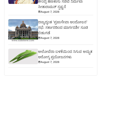
ಕೇಂದ್ರ ಹಣಕಾಸು ಸಚಿವೆ ನಿರ್ಮಲಾ
ಸೀತಾರಾಮನ್ ಸ್ಪಷ್ಟನೆ
August 7, 2026
ರಾಜ್ಯದ್ಯಂತ ‘ಪ್ರಜಾಸೇವಾ ಆಂದೋಲನ’
ಸಭೆ: ಸರ್ಕಾರದಿಂದ ಮಾರ್ಗದರ್ಶಿ ಸೂಚಿ
ಬಿಡುಗಡೆ
August 7, 2026
ಅಲೋವೆರಾ ಬಳಕೆಯಿಂದ ಸಿಗುವ ಅದ್ಭುತ
ಆರೋಗ್ಯ ಪ್ರಯೋಜನಗಳು
August 7, 2026