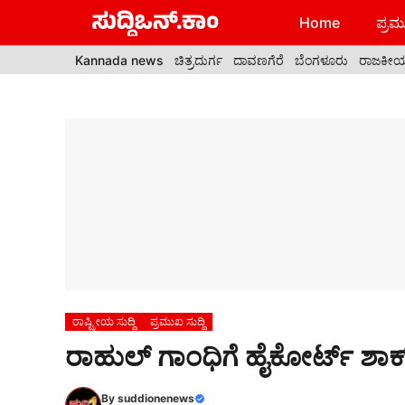
Skip
Home
ಪ್ರಮು
to
content
Kannada news
ಚಿತ್ರದುರ್ಗ
ದಾವಣಗೆರೆ
ಬೆಂಗಳೂರು
ರಾಜಕೀ
ರಾಷ್ಟ್ರೀಯ ಸುದ್ದಿ
ಪ್ರಮುಖ ಸುದ್ದಿ
ರಾಹುಲ್ ಗಾಂಧಿಗೆ ಹೈಕೋರ್ಟ್‌ ಶಾ
By
suddionenews