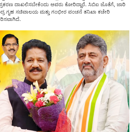
ಪ್ರಕರಣ ದಾಖಲಿಸಬೇಕೆಂದು ಅವರು ಕೋರಿದ್ದಾರೆ. ಸಿಬಿಐ ಜೊತೆಗೆ, ಜಾರಿ
ಂದ್ರ ಗೃಹ ಸಚಿವಾಲಯ ಮತ್ತು ಗಂಭೀರ ವಂಚನೆ ತನಿಖಾ ಕಚೇರಿ
ರಿಸಲಾಗಿದೆ.