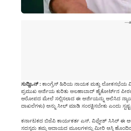
---
ಸುದ್ದಿಒನ್ :
ಕಾಂಗ್ರೆಸ್ ಹಿರಿಯ ನಾಯಕ ಮತ್ತು ಲೋಕಸಭೆಯ 
ಪ್ರಮುಖ ಅರ್ಜಿಯ ಕುರಿತು ಅಲಹಾಬಾದ್ ಹೈಕೋರ್ಟ್‌ನ ಪೀಠವ
ಆರೋಪದ ಮೇಲೆ ಸಲ್ಲಿಸಲಾದ ಈ ಅರ್ಜಿಯನ್ನು ಆಲಿಸಿದ ನ್ಯಾಯ
ದಾಖಲೆಗಳು) ಅನ್ನು ಸೀಲ್ ಮಾಡಿ ಸಂರಕ್ಷಿಸಬೇಕು ಎಂದು ಸ್ಪಷ್ಟ
ಕರ್ನಾಟಕದ ಬಿಜೆಪಿ ಕಾರ್ಯಕರ್ತ ಎಸ್. ವಿಘ್ನೇಶ್ ಸಿಸಿರ್ ಈ ಅರ
ಸದಸ್ಯರು ತಮ್ಮ ಆದಾಯದ ಮೂಲಗಳನ್ನು ಮೀರಿ ಆಸ್ತಿ ಹೊಂದಿದ್