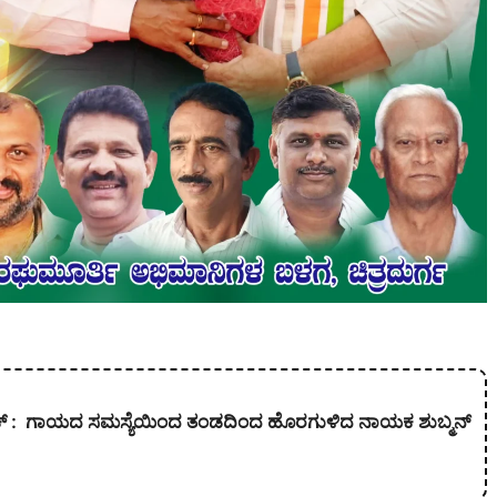
ಕ್ : ಗಾಯದ ಸಮಸ್ಯೆಯಿಂದ ತಂಡದಿಂದ ಹೊರಗುಳಿದ ನಾಯಕ ಶುಬ್ಮನ್