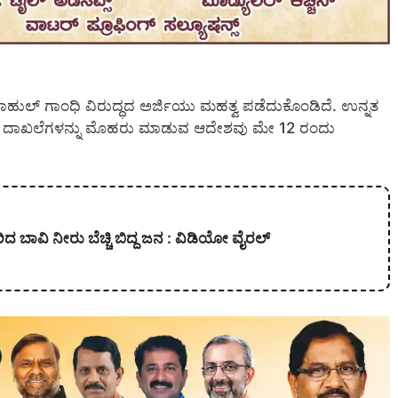
ಾಹುಲ್ ಗಾಂಧಿ ವಿರುದ್ಧದ ಅರ್ಜಿಯು ಮಹತ್ವ ಪಡೆದುಕೊಂಡಿದೆ. ಉನ್ನತ
ಲಯದ ದಾಖಲೆಗಳನ್ನು ಮೊಹರು ಮಾಡುವ ಆದೇಶವು ಮೇ 12 ರಂದು
 ಹರಿದ ಬಾವಿ ನೀರು ಬೆಚ್ಚಿ ಬಿದ್ದ ಜನ : ವಿಡಿಯೋ ವೈರಲ್