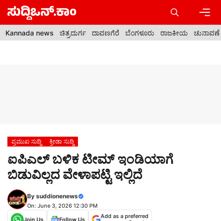
Skip
to
content
Men
Kannada news
ಚಿತ್ರದುರ್ಗ
ದಾವಣಗೆರೆ
ಬೆಂಗಳೂರು
ರಾಜಕೀಯ
ಚುನಾವಣೆ
ಪ್ರಮುಖ ಸುದ್ದಿ
ಕ್ರೀಡಾ ಸುದ್ದಿ
ಐಪಿಎಲ್ ಬಳಿಕ ಟೀಮ್ ಇಂಡಿಯಾಗೆ
ಬಿಡುವಿಲ್ಲದ ವೇಳಾಪಟ್ಟಿ ಇಲ್ಲಿದೆ
By
suddionenews
On: June 3, 2026 12:30 PM
Add as a preferred
Join Us
Follow Us