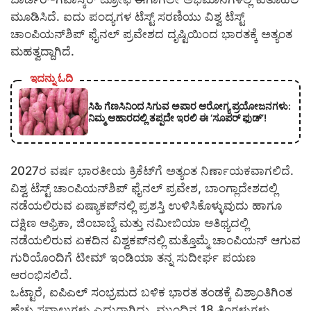
ಮೂಡಿಸಿದೆ. ಐದು ಪಂದ್ಯಗಳ ಟೆಸ್ಟ್ ಸರಣಿಯು ವಿಶ್ವ ಟೆಸ್ಟ್
ಚಾಂಪಿಯನ್‌ಶಿಪ್ ಫೈನಲ್ ಪ್ರವೇಶದ ದೃಷ್ಟಿಯಿಂದ ಭಾರತಕ್ಕೆ ಅತ್ಯಂತ
ಮಹತ್ವದ್ದಾಗಿದೆ.
ಇದನ್ನು ಓದಿ
ಸಿಹಿ ಗೆಣಸಿನಿಂದ ಸಿಗುವ ಅಪಾರ ಆರೋಗ್ಯ ಪ್ರಯೋಜನಗಳು:
ನಿಮ್ಮ ಆಹಾರದಲ್ಲಿ ತಪ್ಪದೇ ಇರಲಿ ಈ ‘ಸೂಪರ್ ಫುಡ್’!
2027ರ ವರ್ಷ ಭಾರತೀಯ ಕ್ರಿಕೆಟ್‌ಗೆ ಅತ್ಯಂತ ನಿರ್ಣಾಯಕವಾಗಲಿದೆ.
ವಿಶ್ವ ಟೆಸ್ಟ್ ಚಾಂಪಿಯನ್‌ಶಿಪ್ ಫೈನಲ್ ಪ್ರವೇಶ, ಬಾಂಗ್ಲಾದೇಶದಲ್ಲಿ
ನಡೆಯಲಿರುವ ಏಷ್ಯಾಕಪ್‌ನಲ್ಲಿ ಪ್ರಶಸ್ತಿ ಉಳಿಸಿಕೊಳ್ಳುವುದು ಹಾಗೂ
ದಕ್ಷಿಣ ಆಫ್ರಿಕಾ, ಜಿಂಬಾಬ್ವೆ ಮತ್ತು ನಮೀಬಿಯಾ ಆತಿಥ್ಯದಲ್ಲಿ
ನಡೆಯಲಿರುವ ಏಕದಿನ ವಿಶ್ವಕಪ್‌ನಲ್ಲಿ ಮತ್ತೊಮ್ಮೆ ಚಾಂಪಿಯನ್ ಆಗುವ
ಗುರಿಯೊಂದಿಗೆ ಟೀಮ್ ಇಂಡಿಯಾ ತನ್ನ ಸುದೀರ್ಘ ಪಯಣ
ಆರಂಭಿಸಲಿದೆ.
ಒಟ್ಟಾರೆ, ಐಪಿಎಲ್ ಸಂಭ್ರಮದ ಬಳಿಕ ಭಾರತ ತಂಡಕ್ಕೆ ವಿಶ್ರಾಂತಿಗಿಂತ
ಹೆಚ್ಚು ಸವಾಲುಗಳು ಎದುರಾಗಿದ್ದು, ಮುಂದಿನ 18 ತಿಂಗಳುಗಳು