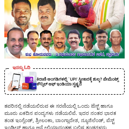
ಇದನ್ನು ಓದಿ
ಕಿರಾಣಿ ಅಂಗಡಿಗಳಲ್ಲಿ `UPI’ ಸ್ವೀಕಾರಕ್ಕೆ ಶುಲ್ಕ? ಪೇಮೆಂಟ್ಸ್
ಕೌನ್ಸಿಲ್ ಆಫ್ ಇಂಡಿಯಾ ಸ್ಪಷ್ಟನೆ
ತವರಿನಲ್ಲಿ ನಡೆಯಲಿರುವ ಈ ಸರಣಿಯಲ್ಲಿ ಒಂದು ಟೆಸ್ಟ್ ಹಾಗೂ
ಮೂರು ಏಕದಿನ ಪಂದ್ಯಗಳು ನಡೆಯಲಿವೆ. ಇದರ ನಂತರ ಭಾರತ
ತಂಡ ಇಂಗ್ಲೆಂಡ್, ಶ್ರೀಲಂಕಾ, ಬಾಂಗ್ಲಾದೇಶ, ನ್ಯೂಜಿಲೆಂಡ್, ವೆಸ್ಟ್
ಇಂಡೀಸ್ ಹಾಗೂ ಆಸ್ಟ್ರೇಲಿಯಾದಂತಹ ಬಲಿಷ್ಠ ತಂಡಗಳನ್ನು