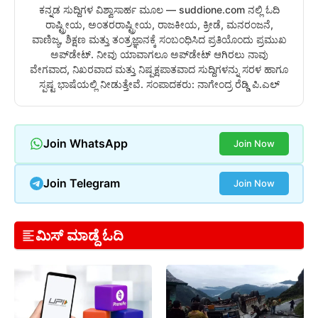
ಕನ್ನಡ ಸುದ್ದಿಗಳ ವಿಶ್ವಾಸಾರ್ಹ ಮೂಲ — suddione.com ನಲ್ಲಿ ಓದಿ
ರಾಷ್ಟ್ರೀಯ, ಅಂತರರಾಷ್ಟ್ರೀಯ, ರಾಜಕೀಯ, ಕ್ರೀಡೆ, ಮನರಂಜನೆ,
ವಾಣಿಜ್ಯ, ಶಿಕ್ಷಣ ಮತ್ತು ತಂತ್ರಜ್ಞಾನಕ್ಕೆ ಸಂಬಂಧಿಸಿದ ಪ್ರತಿಯೊಂದು ಪ್ರಮುಖ
ಅಪ್‌ಡೇಟ್. ನೀವು ಯಾವಾಗಲೂ ಅಪ್‌ಡೇಟ್ ಆಗಿರಲು ನಾವು
ವೇಗವಾದ, ನಿಖರವಾದ ಮತ್ತು ನಿಷ್ಪಕ್ಷಪಾತವಾದ ಸುದ್ದಿಗಳನ್ನು ಸರಳ ಹಾಗೂ
ಸ್ಪಷ್ಟ ಭಾಷೆಯಲ್ಲಿ ನೀಡುತ್ತೇವೆ. ಸಂಪಾದಕರು: ನಾಗೇಂದ್ರ ರೆಡ್ಡಿ ಪಿ.ಎಲ್
Join WhatsApp
Join Now
Join Telegram
Join Now
ಮಿಸ್ ಮಾಡ್ದೆ ಓದಿ