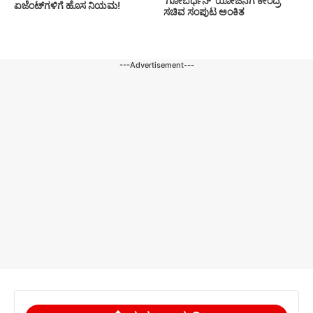
‘ಗೋಬರ್ಧನ್’ ಯೋಜನೆಗೆ ಕೇಂದ್ರ
ಏಜೆಂಟ್‌ಗಳಿಗೆ ಹೊಸ ನಿಯಮ!
ಸಚಿವ ಸಂಪುಟ ಅಂಕಿತ
---Advertisement---