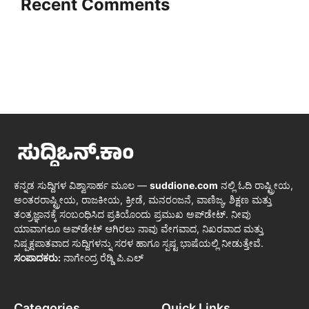
Recent Comments
ಕನ್ನಡ ಸುದ್ದಿಗಳ ವಿಶ್ವಾಸಾರ್ಹ ಮೂಲ —
suddione.com
ನಲ್ಲಿ ಓದಿ ರಾಷ್ಟ್ರೀಯ,
ಅಂತರರಾಷ್ಟ್ರೀಯ, ರಾಜಕೀಯ, ಕ್ರೀಡೆ, ಮನರಂಜನೆ, ವಾಣಿಜ್ಯ, ಶಿಕ್ಷಣ ಮತ್ತು
ತಂತ್ರಜ್ಞಾನಕ್ಕೆ ಸಂಬಂಧಿಸಿದ ಪ್ರತಿಯೊಂದು ಪ್ರಮುಖ ಅಪ್‌ಡೇಟ್. ನೀವು
ಯಾವಾಗಲೂ ಅಪ್‌ಡೇಟ್ ಆಗಿರಲು ನಾವು ವೇಗವಾದ, ನಿಖರವಾದ ಮತ್ತು
ನಿಷ್ಪಕ್ಷಪಾತವಾದ ಸುದ್ದಿಗಳನ್ನು ಸರಳ ಹಾಗೂ ಸ್ಪಷ್ಟ ಭಾಷೆಯಲ್ಲಿ ನೀಡುತ್ತೇವೆ.
ಸಂಪಾದಕರು:
ನಾಗೇಂದ್ರ ರೆಡ್ಡಿ ಪಿ.ಎಲ್
Categories
Quick Links