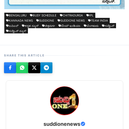
BENGALURU
BUSY SCHEDULE
CHITRADURGA
IPL
KANNADA NEWS
SUDDIONE
SUDDIONE NEWS
TEAM INDIA
ಐಪಿಎಲ್
ಕನ್ನಡ ನ್ಯೂಸ್
ಚಿತ್ರದುರ್ಗ
ಟೀಮ್ ಇಂಡಿಯಾ
ಬೆಂಗಳೂರು
ಸುದ್ದಿಒನ್
ಸುದ್ದಿಒನ್ ನ್ಯೂಸ್
SHARE THIS ARTICLE
suddionenews