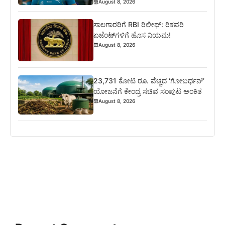
August 8, 2026
ಸಾಲಗಾರರಿಗೆ RBI ರಿಲೀಫ್‌: ರಿಕವರಿ
ಏಜೆಂಟ್‌ಗಳಿಗೆ ಹೊಸ ನಿಯಮ!
August 8, 2026
23,731 ಕೋಟಿ ರೂ. ವೆಚ್ಚದ ‘ಗೋಬರ್ಧನ್’
ಯೋಜನೆಗೆ ಕೇಂದ್ರ ಸಚಿವ ಸಂಪುಟ ಅಂಕಿತ
August 8, 2026