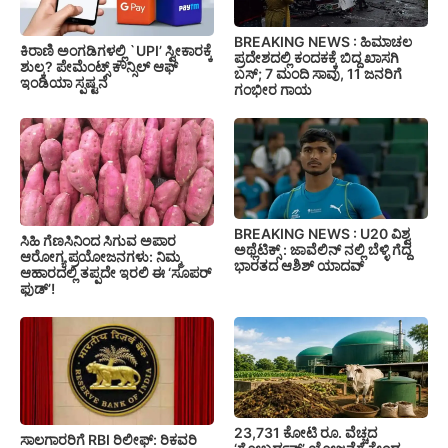
BREAKING NEWS : ಹಿಮಾಚಲ
ಕಿರಾಣಿ ಅಂಗಡಿಗಳಲ್ಲಿ `UPI’ ಸ್ವೀಕಾರಕ್ಕೆ
ಪ್ರದೇಶದಲ್ಲಿ ಕಂದಕಕ್ಕೆ ಬಿದ್ದ ಖಾಸಗಿ
ಶುಲ್ಕ? ಪೇಮೆಂಟ್ಸ್ ಕೌನ್ಸಿಲ್ ಆಫ್
ಬಸ್; 7 ಮಂದಿ ಸಾವು, 11 ಜನರಿಗೆ
ಇಂಡಿಯಾ ಸ್ಪಷ್ಟನೆ
ಗಂಭೀರ ಗಾಯ
BREAKING NEWS : U20 ವಿಶ್ವ
ಸಿಹಿ ಗೆಣಸಿನಿಂದ ಸಿಗುವ ಅಪಾರ
ಅಥ್ಲೆಟಿಕ್ಸ್‌ : ಜಾವೆಲಿನ್ ನಲ್ಲಿ ಬೆಳ್ಳಿ ಗೆದ್ದ
ಆರೋಗ್ಯ ಪ್ರಯೋಜನಗಳು: ನಿಮ್ಮ
ಭಾರತದ ಆಶಿಶ್ ಯಾದವ್
ಆಹಾರದಲ್ಲಿ ತಪ್ಪದೇ ಇರಲಿ ಈ ‘ಸೂಪರ್
ಫುಡ್’!
23,731 ಕೋಟಿ ರೂ. ವೆಚ್ಚದ
ಸಾಲಗಾರರಿಗೆ RBI ರಿಲೀಫ್‌: ರಿಕವರಿ