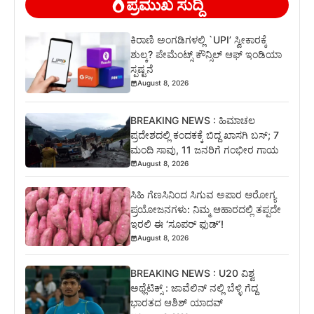
ಪ್ರಮುಖ ಸುದ್ದಿ
ಕಿರಾಣಿ ಅಂಗಡಿಗಳಲ್ಲಿ `UPI’ ಸ್ವೀಕಾರಕ್ಕೆ
ಶುಲ್ಕ? ಪೇಮೆಂಟ್ಸ್ ಕೌನ್ಸಿಲ್ ಆಫ್ ಇಂಡಿಯಾ
ಸ್ಪಷ್ಟನೆ
August 8, 2026
BREAKING NEWS : ಹಿಮಾಚಲ
ಪ್ರದೇಶದಲ್ಲಿ ಕಂದಕಕ್ಕೆ ಬಿದ್ದ ಖಾಸಗಿ ಬಸ್; 7
ಮಂದಿ ಸಾವು, 11 ಜನರಿಗೆ ಗಂಭೀರ ಗಾಯ
August 8, 2026
ಸಿಹಿ ಗೆಣಸಿನಿಂದ ಸಿಗುವ ಅಪಾರ ಆರೋಗ್ಯ
ಪ್ರಯೋಜನಗಳು: ನಿಮ್ಮ ಆಹಾರದಲ್ಲಿ ತಪ್ಪದೇ
ಇರಲಿ ಈ ‘ಸೂಪರ್ ಫುಡ್’!
August 8, 2026
BREAKING NEWS : U20 ವಿಶ್ವ
ಅಥ್ಲೆಟಿಕ್ಸ್‌ : ಜಾವೆಲಿನ್ ನಲ್ಲಿ ಬೆಳ್ಳಿ ಗೆದ್ದ
ಭಾರತದ ಆಶಿಶ್ ಯಾದವ್