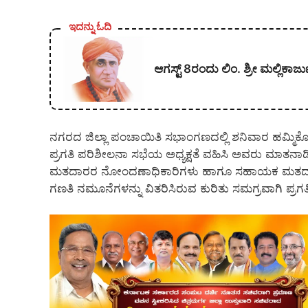
ಇದನ್ನು ಓದಿ
ಆಗಸ್ಟ್ 8ರಂದು ಲಿಂ. ಶ್ರೀ ಮಲ್ಲಿ
ನಗರದ ಜಿಲ್ಲಾ ಪಂಚಾಯಿತಿ ಸಭಾಂಗಣದಲ್ಲಿ ಶನಿವಾರ ಹಮ್ಮಿಕೊ
ಪ್ರಗತಿ ಪರಿಶೀಲನಾ ಸಭೆಯ ಅಧ್ಯಕ್ಷತೆ ವಹಿಸಿ ಅವರು ಮಾತನಾ
ಮತದಾರರ ನೋಂದಣಾಧಿಕಾರಿಗಳು ಹಾಗೂ ಸಹಾಯಕ ಮತದಾರ
ಗಣತಿ ನಮೂನೆಗಳನ್ನು ವಿತರಿಸಿರುವ ಕುರಿತು ಸಮಗ್ರವಾಗಿ ಪ್ರಗ