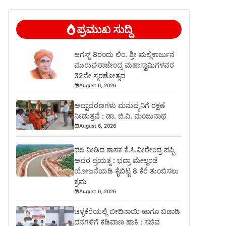
ಪ್ರಮುಖ ಸುದ್ದಿ
ಆಗಸ್ಟ್ 8ರಂದು ಲಿಂ. ಶ್ರೀ ಮಲ್ಲಿಕಾರ್ಜುನ
ಮುರುಘರಾಜೇಂದ್ರ ಮಹಾಸ್ವಾಮಿಗಳವರ
32ನೇ ಸ್ಮರಣೋತ್ಸವ
August 6, 2026
ಅಷ್ಟಾವರಣಗಳು ಮನುಷ್ಯನಿಗೆ ರಕ್ಷಣೆ
ನೀಡುತ್ತವೆ : ಡಾ. ಜಿ.ವಿ. ಮಂಜುನಾಥ
August 6, 2026
ಫಲ ನೀಡಿದ ಶಾಸಕ ಕೆ.ಸಿ.ವೀರೇಂದ್ರ ಪಪ್ಪಿ
ಅವರ ಪ್ರಯತ್ನ : ಭದ್ರಾ ಮೇಲ್ದಂಡೆ
ಯೋಜನೆಯಡಿ ಕೈಬಿಟ್ಟ 8 ಕೆರೆ ತುಂಬಿಸಲು
ಕ್ರಮ
August 6, 2026
ಚಳ್ಳಕೆರೆಯಲ್ಲಿ ಬೀದಿನಾಯಿ ಹಾಗೂ ಬಿಡಾಡಿ
ದನಗಳಿಗೆ ಕಡಿವಾಣ ಹಾಕಿ : ಸಚಿವ