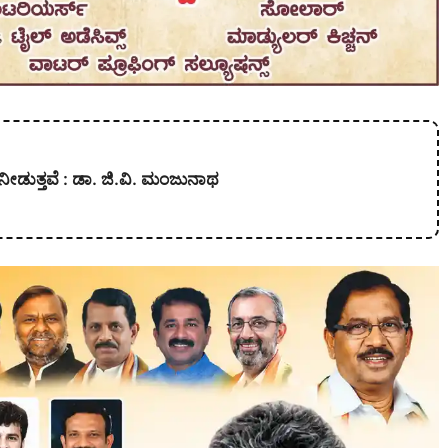
ನೀಡುತ್ತವೆ : ಡಾ. ಜಿ.ವಿ. ಮಂಜುನಾಥ