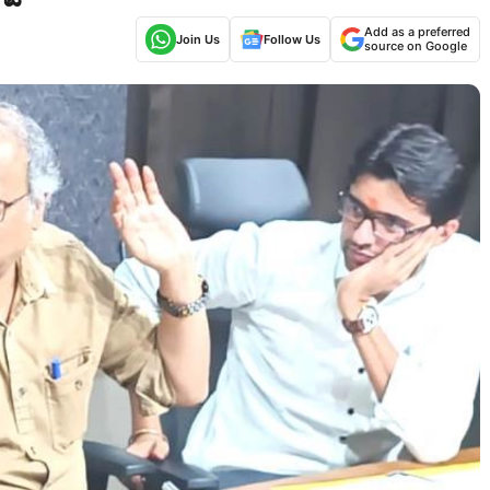
Add as a preferred
Join Us
Follow Us
source on Google