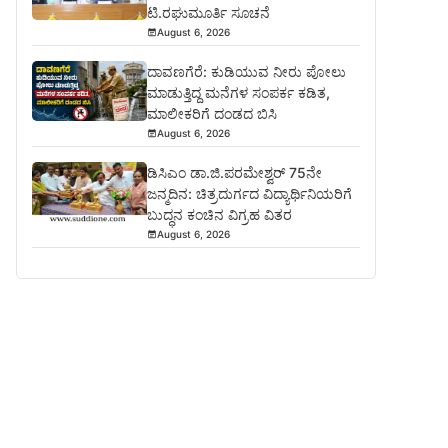
ಟಿ.ರಘುಮೂರ್ತಿ ಸೂಚನೆ
August 6, 2026
ದಾವಣಗೆರೆ: ಕುಡಿಯುವ ನೀರು ಪೋಲು
ಮಾಡುತ್ತಿದ್ದ ಮನೆಗಳ ಸಂಪರ್ಕ ಕಡಿತ,
ಮಾಲೀಕರಿಗೆ ದಂಡದ ಬಿಸಿ
August 6, 2026
ಡಿಸಿಎಂ ಡಾ.ಜಿ.ಪರಮೇಶ್ವರ್ 75ನೇ
ಜನ್ಮದಿನ: ಚಿತ್ರದುರ್ಗದ ವಿದ್ಯಾರ್ಥಿನಿಯರಿಗೆ
ಬುದ್ಧನ ಕಂಚಿನ ವಿಗ್ರಹ ವಿತರ
August 6, 2026