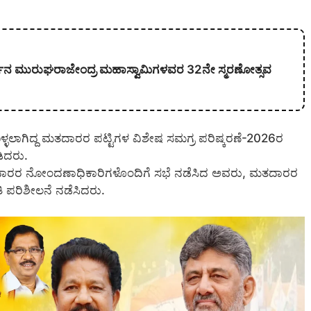
ಕಾರ್ಜುನ ಮುರುಘರಾಜೇಂದ್ರ ಮಹಾಸ್ವಾಮಿಗಳವರ 32ನೇ ಸ್ಮರಣೋತ್ಸವ
ಳ್ಳಲಾಗಿದ್ದ ಮತದಾರರ ಪಟ್ಟಿಗಳ ವಿಶೇಷ ಸಮಗ್ರ ಪರಿಷ್ಕರಣೆ-2026ರ
ಡಿದರು.
ರ ನೋಂದಣಾಧಿಕಾರಿಗಳೊಂದಿಗೆ ಸಭೆ ನಡೆಸಿದ ಅವರು, ಮತದಾರರ
ತಿ ಪರಿಶೀಲನೆ ನಡೆಸಿದರು.