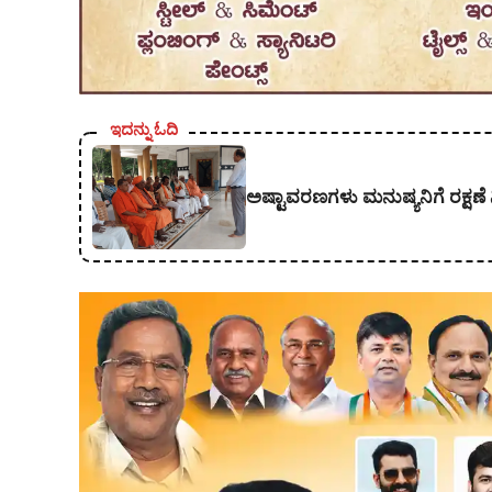
ಇದನ್ನು ಓದಿ
ಅಷ್ಟಾವರಣಗಳು ಮನುಷ್ಯನಿಗೆ ರಕ್ಷಣೆ 