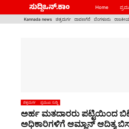
Skip
Home
ಪ್ರಮು
to
content
Kannada news
ಚಿತ್ರದುರ್ಗ
ದಾವಣಗೆರೆ
ಬೆಂಗಳೂರು
ರಾಜಕೀ
ಚಿತ್ರದುರ್ಗ
ಪ್ರಮುಖ ಸುದ್ದಿ
ಅರ್ಹ ಮತದಾರರು ಪಟ್ಟಿಯಿಂದ ಬಿಟ
ಅಧಿಕಾರಿಗಳಿಗೆ ಆಮ್ಲಾನ್ ಆದಿತ್ಯ ಬಿಸ