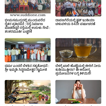
ಭೀಮಸಮುದ್ರದಲ್ಲಿ ಮುಂದುವರೆದ
ದಾವಣಗೆರೆಯಲ್ಲಿ ಕ್ವಿಟ್ ಇಂಡಿಯಾ
ರೈತರ ಪ್ರತಿಭಟನೆ ; ರಸ್ತೆ ನಿರ್ಮಾಣ
ಚಳುವಳಿಯ 84ನೇ ವರ್ಷಾಚರಣೆ
ಮಾಡದಿದ್ದರೆ ರಸ್ತೆಯಲ್ಲಿ ಉರುಳು ಸೇವೆ :
ಶಂಕರಮೂರ್ತಿ ಎಚ್ಚರಿಕೆ
ಧರ್ಮ ಎಂದರೆ ಬೆಳಕಿನ ಸತ್ಯಶೋಧನೆ :
ಬೆಳಗ್ಗೆ ಖಾಲಿ ಹೊಟ್ಟೆಯಲ್ಲಿ ಜೀರಿಗೆ ನೀರು
ಶ್ರೀ ಇಮ್ಮಡಿ ಸಿದ್ಧರಾಮೇಶ್ವರ ಸ್ವಾಮೀಜಿ
ಕುಡಿಯುತ್ತೀರಾ? ಈ ಆರೋಗ್ಯ
ಪ್ರಯೋಜನಗಳ ಬಗ್ಗೆ ತಿಳಿಯಿರಿ!