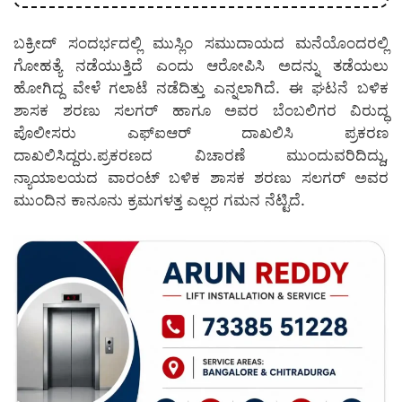
ಬಕ್ರೀದ್ ಸಂದರ್ಭದಲ್ಲಿ ಮುಸ್ಲಿಂ ಸಮುದಾಯದ ಮನೆಯೊಂದರಲ್ಲಿ
ಗೋಹತ್ಯೆ ನಡೆಯುತ್ತಿದೆ ಎಂದು ಆರೋಪಿಸಿ ಅದನ್ನು ತಡೆಯಲು
ಹೋಗಿದ್ದ ವೇಳೆ ಗಲಾಟೆ ನಡೆದಿತ್ತು ಎನ್ನಲಾಗಿದೆ. ಈ ಘಟನೆ ಬಳಿಕ
ಶಾಸಕ ಶರಣು ಸಲಗರ್ ಹಾಗೂ ಅವರ ಬೆಂಬಲಿಗರ ವಿರುದ್ಧ
ಪೊಲೀಸರು ಎಫ್‌ಐಆರ್ ದಾಖಲಿಸಿ ಪ್ರಕರಣ
ದಾಖಲಿಸಿದ್ದರು.ಪ್ರಕರಣದ ವಿಚಾರಣೆ ಮುಂದುವರಿದಿದ್ದು,
ನ್ಯಾಯಾಲಯದ ವಾರಂಟ್ ಬಳಿಕ ಶಾಸಕ ಶರಣು ಸಲಗರ್ ಅವರ
ಮುಂದಿನ ಕಾನೂನು ಕ್ರಮಗಳತ್ತ ಎಲ್ಲರ ಗಮನ ನೆಟ್ಟಿದೆ.