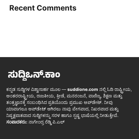
Recent Comments
ಕನ್ನಡ ಸುದ್ದಿಗಳ ವಿಶ್ವಾಸಾರ್ಹ ಮೂಲ —
suddione.com
ನಲ್ಲಿ ಓದಿ ರಾಷ್ಟ್ರೀಯ,
ಅಂತರರಾಷ್ಟ್ರೀಯ, ರಾಜಕೀಯ, ಕ್ರೀಡೆ, ಮನರಂಜನೆ, ವಾಣಿಜ್ಯ, ಶಿಕ್ಷಣ ಮತ್ತು
ತಂತ್ರಜ್ಞಾನಕ್ಕೆ ಸಂಬಂಧಿಸಿದ ಪ್ರತಿಯೊಂದು ಪ್ರಮುಖ ಅಪ್‌ಡೇಟ್. ನೀವು
ಯಾವಾಗಲೂ ಅಪ್‌ಡೇಟ್ ಆಗಿರಲು ನಾವು ವೇಗವಾದ, ನಿಖರವಾದ ಮತ್ತು
ನಿಷ್ಪಕ್ಷಪಾತವಾದ ಸುದ್ದಿಗಳನ್ನು ಸರಳ ಹಾಗೂ ಸ್ಪಷ್ಟ ಭಾಷೆಯಲ್ಲಿ ನೀಡುತ್ತೇವೆ.
ಸಂಪಾದಕರು:
ನಾಗೇಂದ್ರ ರೆಡ್ಡಿ ಪಿ.ಎಲ್