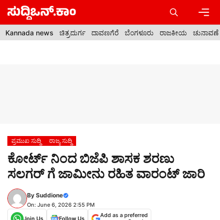
Skip
to
content
Men
Kannada news
ಚಿತ್ರದುರ್ಗ
ದಾವಣಗೆರೆ
ಬೆಂಗಳೂರು
ರಾಜಕೀಯ
ಚುನಾವಣೆ
ಪ್ರಮುಖ ಸುದ್ದಿ
ರಾಜ್ಯ ಸುದ್ದಿ
ಕೋರ್ಟ್ ನಿಂದ ಬಿಜೆಪಿ ಶಾಸಕ ಶರಣು
ಸಲಗರ್ ಗೆ ಜಾಮೀನು ರಹಿತ ವಾರಂಟ್ ಜಾರಿ
By
Suddione
On: June 6, 2026 2:55 PM
Add as a preferred
Join Us
Follow Us