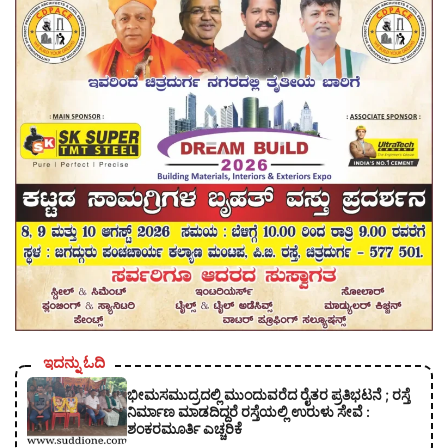
ಇದನ್ನು ಓದಿ
ಭೀಮಸಮುದ್ರದಲ್ಲಿ ಮುಂದುವರೆದ ರೈತರ ಪ್ರತಿಭಟನೆ ; ರಸ್ತೆ
ನಿರ್ಮಾಣ ಮಾಡದಿದ್ದರೆ ರಸ್ತೆಯಲ್ಲಿ ಉರುಳು ಸೇವೆ :
ಶಂಕರಮೂರ್ತಿ ಎಚ್ಚರಿಕೆ