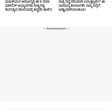
ಮಹಿಳೆಯರ ಆರೋಗ್ಯಕ್ಕೆ ಈ 9 ಸರಳ
ರಾತ್ರಿ ನಿದ್ದೆ ಸರಿಯಾಗಿ ಬರುತ್ತಿಲ್ಲವೇ? ಈ
ಫಿಟ್‌ನೆಸ್‌ ಅಭ್ಯಾಸಗಳು ಅತ್ಯಗತ್ಯ:
ಸಾಮಾನ್ಯ ಕಾರಣಗಳೇ ನಿಮ್ಮ ನಿದ್ರೆಗೆ
ದಿನನಿತ್ಯದ ಜೀವನದಲ್ಲಿ ತಪ್ಪದೇ ಪಾಲಿಸಿ
ಅಡ್ಡಿಯಾಗಿರಬಹುದು!
---Advertisement---