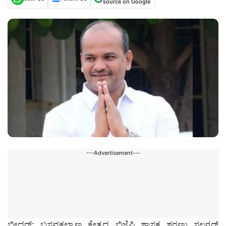
source on Google
---Advertisement---
ಬೀದರ್: ಬಸವಕಲ್ಯಾಣ ಕ್ಷೇತ್ರದ ಬಿಜೆಪಿ ಶಾಸಕ ಶರಣು ಸಲಗರ್