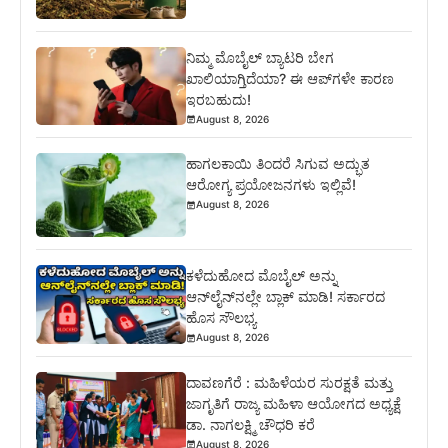
ನಿಮ್ಮ ಮೊಬೈಲ್ ಬ್ಯಾಟರಿ ಬೇಗ
ಖಾಲಿಯಾಗ್ತಿದೆಯಾ? ಈ ಆಪ್‌ಗಳೇ ಕಾರಣ
ಇರಬಹುದು!
August 8, 2026
ಹಾಗಲಕಾಯಿ ತಿಂದರೆ ಸಿಗುವ ಅದ್ಭುತ
ಆರೋಗ್ಯ ಪ್ರಯೋಜನಗಳು ಇಲ್ಲಿವೆ!
August 8, 2026
ಕಳೆದುಹೋದ ಮೊಬೈಲ್ ಅನ್ನು
ಆನ್‌ಲೈನ್‌ನಲ್ಲೇ ಬ್ಲಾಕ್ ಮಾಡಿ! ಸರ್ಕಾರದ
ಹೊಸ ಸೌಲಭ್ಯ
August 8, 2026
ದಾವಣಗೆರೆ : ಮಹಿಳೆಯರ ಸುರಕ್ಷತೆ ಮತ್ತು
ಜಾಗೃತಿಗೆ ರಾಜ್ಯ ಮಹಿಳಾ ಆಯೋಗದ ಅಧ್ಯಕ್ಷೆ
ಡಾ. ನಾಗಲಕ್ಷ್ಮಿ ಚೌಧರಿ ಕರೆ
August 8, 2026