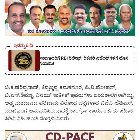
ಇದನ್ನು ಓದಿ
ಸಾಲಗಾರರಿಗೆ RBI ರಿಲೀಫ್‌: ರಿಕವರಿ ಏಜೆಂಟ್‌ಗಳಿಗೆ ಹೊಸ
ನಿಯಮ!
ಬಿ.ಕೆ.ಹರಿಪ್ರಸಾದ್, ತಿಪ್ಪಣ್ಣಪ್ಪ ಕಮಕನೂರ, ಪಿ.ವಿ.ಮೋಹನ್,
ಬಿ.ಎಸ್.ಶಿವಣ್ಣ, ವಿನಯ್ ಕಾರ್ತಿಕ್ ಇವರುಗಳು ಜಯಶಾಲಿಗಳಾಗಿದ್ದು,
ಅಡ್ಡ ಮತದಾನದ ಪರಿಣಾಮ ವಿರೋಧ ಪಕ್ಷಗಳಾದ ಬಿಜೆಪಿ-ಜೆಡಿಎಸ್.
ಮುಖಭಂಗ ಅನುಭವಿಸಿರುವುದಕ್ಕೆ ಕಾಂಗ್ರೆಸ್ ಕಾರ್ಯಕರ್ತರು ಪಟಾಕಿ
ಸಿಡಿಸಿ ಸಿಹಿ ಹಂಚಿ ಸಂಭ್ರಮಿಸಿದರು.