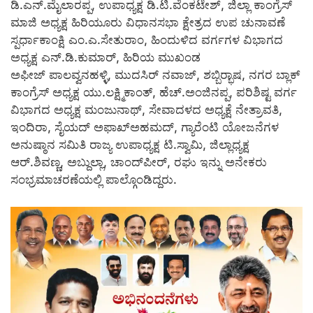
ಡಿ.ಎನ್.ಮೈಲಾರಪ್ಪ, ಉಪಾಧ್ಯಕ್ಷ ಡಿ.ಟಿ.ವೆಂಕಟೇಶ್, ಜಿಲ್ಲಾ ಕಾಂಗ್ರೆಸ್
ಮಾಜಿ ಅಧ್ಯಕ್ಷ ಹಿರಿಯೂರು ವಿಧಾನಸಭಾ ಕ್ಷೇತ್ರದ ಉಪ ಚುನಾವಣೆ
ಸ್ಪರ್ಧಾಕಾಂಕ್ಷಿ ಎಂ.ಎ.ಸೇತುರಾಂ, ಹಿಂದುಳಿದ ವರ್ಗಗಳ ವಿಭಾಗದ
ಅಧ್ಯಕ್ಷ ಎನ್.ಡಿ.ಕುಮಾರ್, ಹಿರಿಯ ಮುಖಂಡ
ಅಫೀಜ್ ಪಾಲವ್ವನಹಳ್ಳಿ, ಮುದಸಿರ್ ನವಾಜ್, ಶಬ್ಬಿರ್‍ಭಾಷ, ನಗರ ಬ್ಲಾಕ್
ಕಾಂಗ್ರೆಸ್ ಅಧ್ಯಕ್ಷ ಯು.ಲಕ್ಷ್ಮಿಕಾಂತ್, ಹೆಚ್.ಅಂಜಿನಪ್ಪ, ಪರಿಶಿಷ್ಟ ವರ್ಗ
ವಿಭಾಗದ ಅಧ್ಯಕ್ಷ ಮಂಜುನಾಥ್, ಸೇವಾದಳದ ಅಧ್ಯಕ್ಷೆ ನೇತ್ರಾವತಿ,
ಇಂದಿರಾ, ಸೈಯದ್ ಅಫಾಖ್‍ಅಹಮದ್, ಗ್ಯಾರೆಂಟಿ ಯೋಜನೆಗಳ
ಅನುಷ್ಠಾನ ಸಮಿತಿ ರಾಜ್ಯ ಉಪಾಧ್ಯಕ್ಷ ಟಿ.ಸ್ವಾಮಿ, ಜಿಲ್ಲಾಧ್ಯಕ್ಷ
ಆರ್.ಶಿವಣ್ಣ, ಅಬ್ದುಲ್ಲಾ, ಚಾಂದ್‍ಪೀರ್, ರಘು ಇನ್ನು ಅನೇಕರು
ಸಂಭ್ರಮಾಚರಣೆಯಲ್ಲಿ ಪಾಲ್ಗೊಂಡಿದ್ದರು.