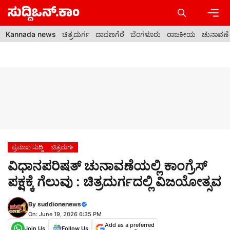
Skip
to
content
Men
Kannada news
ಚಿತ್ರದುರ್ಗ
ದಾವಣಗೆರೆ
ಬೆಂಗಳೂರು
ರಾಜಕೀಯ
ಚುನಾವಣೆ
ಪ್ರಮುಖ ಸುದ್ದಿ
ಚಿತ್ರದುರ್ಗ
ವಿಧಾನಪರಿಷತ್‍ ಚುನಾವಣೆಯಲ್ಲಿ ಕಾಂಗ್ರೆಸ್
ಪಕ್ಷಕ್ಕೆ ಗೆಲುವು : ಚಿತ್ರದುರ್ಗದಲ್ಲಿ ವಿಜಯೋತ್ಸವ
By
suddionenews
On: June 19, 2026 6:35 PM
Add as a preferred
Join Us
Follow Us