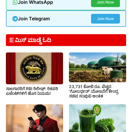
Join WhatsApp
Join Now
Join Telegram
Join Now
ಮಿಸ್ ಮಾಡ್ದೆ ಓದಿ
23,731 ಕೋಟಿ ರೂ. ವೆಚ್ಚದ
ಸಾಲಗಾರರಿಗೆ RBI ರಿಲೀಫ್‌: ರಿಕವರಿ
‘ಗೋಬರ್ಧನ್’ ಯೋಜನೆಗೆ ಕೇಂದ್ರ
ಏಜೆಂಟ್‌ಗಳಿಗೆ ಹೊಸ ನಿಯಮ!
ಸಚಿವ ಸಂಪುಟ ಅಂಕಿತ