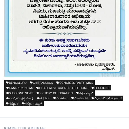
BENGALURU
CHITRADURGA
CONGRESS PARTY WINS
KANNADA NEWS
LEGISLATIVE COUNCIL ELECTIONS
SUDDIONE
SUDDIONE NEWS
VICTORY CELEBRATION
ಕನ್ನಡ ನ್ಯೂಸ್
ಕಾಂಗ್ರೆಸ್ ಪಕ್ಷಕ್ಕೆ ಗೆಲುವು
ಚಿತ್ರದುರ್ಗ
ಬೆಂಗಳೂರು
ವಿಜಯೋತ್ಸವ
ವಿಧಾನಪರಿಷತ್‍ ಚುನಾವಣೆ
ಸುದ್ದಿಒನ್
ಸುದ್ದಿಒನ್ ನ್ಯೂಸ್
SHARE THIS ARTICLE