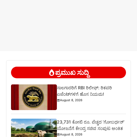
ಪ್ರಮುಖ ಸುದ್ದಿ
ಸಾಲಗಾರರಿಗೆ RBI ರಿಲೀಫ್‌: ರಿಕವರಿ
ಏಜೆಂಟ್‌ಗಳಿಗೆ ಹೊಸ ನಿಯಮ!
August 8, 2026
23,731 ಕೋಟಿ ರೂ. ವೆಚ್ಚದ ‘ಗೋಬರ್ಧನ್’
ಯೋಜನೆಗೆ ಕೇಂದ್ರ ಸಚಿವ ಸಂಪುಟ ಅಂಕಿತ
August 8, 2026