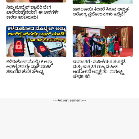
ನಿಮ್ಮ ಮೊಬೈಲ್ ಬ್ಯಾಟರಿ ಬೇಗ
ಹಾಗಲಕಾಯಿ ತಿಂದರೆ ಸಿಗುವ ಅದ್ಭುತ
ಖಾಲಿಯಾಗ್ತಿದೆಯಾ? ಈ ಆಪ್‌ಗಳೇ
ಆರೋಗ್ಯ ಪ್ರಯೋಜನಗಳು ಇಲ್ಲಿವೆ!
ಕಾರಣ ಇರಬಹುದು!
ಕಳೆದುಹೋದ ಮೊಬೈಲ್ ಅನ್ನು
ದಾವಣಗೆರೆ : ಮಹಿಳೆಯರ ಸುರಕ್ಷತೆ
ಆನ್‌ಲೈನ್‌ನಲ್ಲೇ ಬ್ಲಾಕ್ ಮಾಡಿ!
ಮತ್ತು ಜಾಗೃತಿಗೆ ರಾಜ್ಯ ಮಹಿಳಾ
ಸರ್ಕಾರದ ಹೊಸ ಸೌಲಭ್ಯ
ಆಯೋಗದ ಅಧ್ಯಕ್ಷೆ ಡಾ. ನಾಗಲಕ್ಷ್ಮಿ
ಚೌಧರಿ ಕರೆ
---Advertisement---