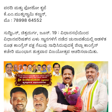
ವರದಿ ಮತ್ತು ಫೋಟೋ ಕೃಪೆ
ಕೆ.ಎಂ.ಮುತ್ತುಸ್ವಾಮಿ ಕಣ್ಣನ್,
ಮೊ : 78998 64552
ಸುದ್ದಿಒನ್, ಚಿತ್ರದುರ್ಗ, ಜೂನ್‌. 19 : ವಿಧಾನಸಭೆಯಿಂದ
ವಿಧಾನಪರಿಷತ್‍ನ ಏಳು ಸ್ಥಾನಗಳಿಗೆ ನಡೆದ ಚುನಾವಣೆಯಲ್ಲಿ ಆಡಳಿತ
ರೂಢ ಕಾಂಗ್ರೆಸ್ ಪಕ್ಷ ಗೆಲುವು ಸಾಧಿಸಿರುವುದಕ್ಕೆ ಜಿಲ್ಲಾ ಕಾಂಗ್ರೆಸ್
ಕಚೇರಿ ಮುಂಭಾಗ ಶುಕ್ರವಾರ ವಿಜಯೋತ್ಸವ ಆಚರಿಸಲಾಯಿತು.