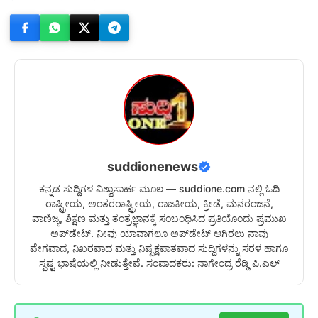
suddionenews
ಕನ್ನಡ ಸುದ್ದಿಗಳ ವಿಶ್ವಾಸಾರ್ಹ ಮೂಲ — suddione.com ನಲ್ಲಿ ಓದಿ
ರಾಷ್ಟ್ರೀಯ, ಅಂತರರಾಷ್ಟ್ರೀಯ, ರಾಜಕೀಯ, ಕ್ರೀಡೆ, ಮನರಂಜನೆ,
ವಾಣಿಜ್ಯ, ಶಿಕ್ಷಣ ಮತ್ತು ತಂತ್ರಜ್ಞಾನಕ್ಕೆ ಸಂಬಂಧಿಸಿದ ಪ್ರತಿಯೊಂದು ಪ್ರಮುಖ
ಅಪ್‌ಡೇಟ್. ನೀವು ಯಾವಾಗಲೂ ಅಪ್‌ಡೇಟ್ ಆಗಿರಲು ನಾವು
ವೇಗವಾದ, ನಿಖರವಾದ ಮತ್ತು ನಿಷ್ಪಕ್ಷಪಾತವಾದ ಸುದ್ದಿಗಳನ್ನು ಸರಳ ಹಾಗೂ
ಸ್ಪಷ್ಟ ಭಾಷೆಯಲ್ಲಿ ನೀಡುತ್ತೇವೆ. ಸಂಪಾದಕರು: ನಾಗೇಂದ್ರ ರೆಡ್ಡಿ ಪಿ.ಎಲ್