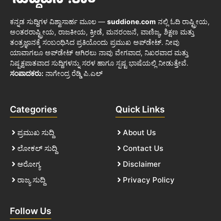
ಕನ್ನಡ ಸುದ್ದಿಗಳ ವಿಶ್ವಾಸಾರ್ಹ ಮೂಲ —
suddione.com
ನಲ್ಲಿ ಓದಿ ರಾಷ್ಟ್ರೀಯ,
ಅಂತರರಾಷ್ಟ್ರೀಯ, ರಾಜಕೀಯ, ಕ್ರೀಡೆ, ಮನರಂಜನೆ, ವಾಣಿಜ್ಯ, ಶಿಕ್ಷಣ ಮತ್ತು
ತಂತ್ರಜ್ಞಾನಕ್ಕೆ ಸಂಬಂಧಿಸಿದ ಪ್ರತಿಯೊಂದು ಪ್ರಮುಖ ಅಪ್‌ಡೇಟ್. ನೀವು
ಯಾವಾಗಲೂ ಅಪ್‌ಡೇಟ್ ಆಗಿರಲು ನಾವು ವೇಗವಾದ, ನಿಖರವಾದ ಮತ್ತು
ನಿಷ್ಪಕ್ಷಪಾತವಾದ ಸುದ್ದಿಗಳನ್ನು ಸರಳ ಹಾಗೂ ಸ್ಪಷ್ಟ ಭಾಷೆಯಲ್ಲಿ ನೀಡುತ್ತೇವೆ.
ಸಂಪಾದಕರು:
ನಾಗೇಂದ್ರ ರೆಡ್ಡಿ ಪಿ.ಎಲ್
Categories
Quick Links
ಪ್ರಮುಖ ಸುದ್ದಿ
About Us
ಲೋಕಲ್ ಸುದ್ದಿ
Contact Us
ಆರೋಗ್ಯ
Disclaimer
ರಾಜ್ಯ ಸುದ್ದಿ
Privacy Policy
Follow Us