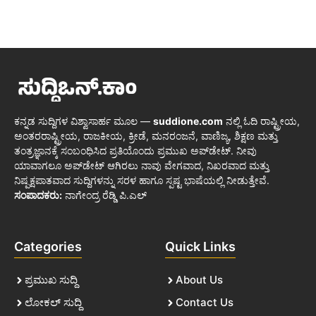
ಕನ್ನಡ ಸುದ್ದಿಗಳ ವಿಶ್ವಾಸಾರ್ಹ ಮೂಲ —
suddione.com
ನಲ್ಲಿ ಓದಿ ರಾಷ್ಟ್ರೀಯ,
ಅಂತರರಾಷ್ಟ್ರೀಯ, ರಾಜಕೀಯ, ಕ್ರೀಡೆ, ಮನರಂಜನೆ, ವಾಣಿಜ್ಯ, ಶಿಕ್ಷಣ ಮತ್ತು
ತಂತ್ರಜ್ಞಾನಕ್ಕೆ ಸಂಬಂಧಿಸಿದ ಪ್ರತಿಯೊಂದು ಪ್ರಮುಖ ಅಪ್‌ಡೇಟ್. ನೀವು
ಯಾವಾಗಲೂ ಅಪ್‌ಡೇಟ್ ಆಗಿರಲು ನಾವು ವೇಗವಾದ, ನಿಖರವಾದ ಮತ್ತು
ನಿಷ್ಪಕ್ಷಪಾತವಾದ ಸುದ್ದಿಗಳನ್ನು ಸರಳ ಹಾಗೂ ಸ್ಪಷ್ಟ ಭಾಷೆಯಲ್ಲಿ ನೀಡುತ್ತೇವೆ.
ಸಂಪಾದಕರು:
ನಾಗೇಂದ್ರ ರೆಡ್ಡಿ ಪಿ.ಎಲ್
Categories
Quick Links
ಪ್ರಮುಖ ಸುದ್ದಿ
About Us
ಲೋಕಲ್ ಸುದ್ದಿ
Contact Us