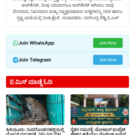
ಅಪ್‌ಡೇಟ್. ನೀವು ಯಾವಾಗಲೂ ಅಪ್‌ಡೇಟ್ ಆಗಿರಲು ನಾವು
ವೇಗವಾದ, ನಿಖರವಾದ ಮತ್ತು ನಿಷ್ಪಕ್ಷಪಾತವಾದ ಸುದ್ದಿಗಳನ್ನು ಸರಳ ಹಾಗೂ
ಸ್ಪಷ್ಟ ಭಾಷೆಯಲ್ಲಿ ನೀಡುತ್ತೇವೆ. ಸಂಪಾದಕರು: ನಾಗೇಂದ್ರ ರೆಡ್ಡಿ ಪಿ.ಎಲ್
Join WhatsApp
Join Now
Join Telegram
Join Now
ಮಿಸ್ ಮಾಡ್ದೆ ಓದಿ
ಹಿರಿಯೂರು: ಸೂರಗೊಂಡನಹಳ್ಳಿಯಲ್ಲಿ
ರೈತರ ಗಮನಕ್ಕೆ: ಮೋಟಾರ್ ಪಂಪ್ಸೆಟ್
ಬೋನಿಗೆ ಬಿದ್ದ ಚಿರತೆ, ನಿಟ್ಟುಸಿರು ಬಿಟ್ಟ
ಕಳ್ಳತನ ತಡೆಯಲು ಪೊಲೀಸ್ ಇಲಾಖೆ