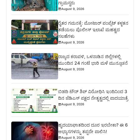
ಗ್ರಾಮಸ್ಥರು
August 9, 2026
ರೈತರ ಗಮನಕ್ಕೆ: ಮೋಟಾರ್ ಪಂಪ್ಸೆಟ್ ಕಳ್ಳತನ
ತಡೆಯಲು ಪೊಲೀಸ್ ಇಲಾಖೆ ಮಹತ್ವದ
ಸಲಹೆಗಳು
August 9, 2026
ರಾಜ್ಯದ ಕರಾವಳಿ, ಒಳನಾಡಿನ ಜಿಲ್ಲೆಗಳಲ್ಲಿ
ಮುಂದಿನ 24 ಗಂಟೆ ಭಾರಿ ಮಳೆ ಮುನ್ಸೂಚನೆ
August 9, 2026
ಬಿಡದಿ ಟೌನ್ ಶಿಪ್ ವಿರೋಧಿಸಿ ಇಂದಿನಿಂದ 3
ದಿನ ಜೆಡಿಎಸ್ ಪಕ್ಷದ ನೇತೃತ್ವದಲ್ಲಿ ಪಾದಯಾತ್ರೆ
August 9, 2026
ಹೃದಯಾಘಾತದಿಂದ ದೂರ ಇರಬೇಕಾ? ಈ 6
ಅಭ್ಯಾಸಗಳನ್ನು ತಪ್ಪದೇ ಪಾಲಿಸಿ!
August 9, 2026