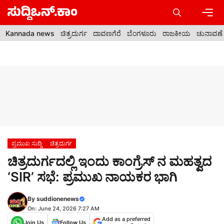
Skip
to
content
Men
Kannada news
ಚಿತ್ರದುರ್ಗ
ದಾವಣಗೆರೆ
ಬೆಂಗಳೂರು
ರಾಜಕೀಯ
ಚುನಾವಣೆ
ಪ್ರಮುಖ ಸುದ್ದಿ
ಚಿತ್ರದುರ್ಗ
ಚಿತ್ರದುರ್ಗದಲ್ಲಿ ಇಂದು ಕಾಂಗ್ರೆಸ್‌ ನ ಮಹತ್ವದ
‘SIR’ ಸಭೆ: ಪ್ರಮುಖ ನಾಯಕರ ಭಾಗಿ
By
suddionenews
On: June 24, 2026 7:27 AM
Add as a preferred
Join Us
Follow Us