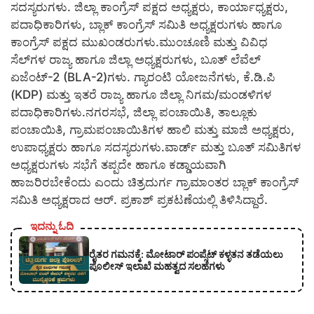
ಸದಸ್ಯರುಗಳು. ಜಿಲ್ಲಾ ಕಾಂಗ್ರೆಸ್ ಪಕ್ಷದ ಅಧ್ಯಕ್ಷರು, ಕಾರ್ಯಾಧ್ಯಕ್ಷರು,
ಪದಾಧಿಕಾರಿಗಳು, ಬ್ಲಾಕ್ ಕಾಂಗ್ರೆಸ್ ಸಮಿತಿ ಅಧ್ಯಕ್ಷರುಗಳು ಹಾಗೂ
ಕಾಂಗ್ರೆಸ್ ಪಕ್ಷದ ಮುಖಂಡರುಗಳು.ಮುಂಚೂಣಿ ಮತ್ತು ವಿವಿಧ
ಸೆಲ್‌ಗಳ ರಾಜ್ಯ ಹಾಗೂ ಜಿಲ್ಲಾ ಅಧ್ಯಕ್ಷರುಗಳು, ಬೂತ್ ಲೆವೆಲ್
ಏಜೆಂಟ್-2 (BLA-2)ಗಳು. ಗ್ಯಾರಂಟಿ ಯೋಜನೆಗಳು, ಕೆ.ಡಿ.ಪಿ
(KDP) ಮತ್ತು ಇತರೆ ರಾಜ್ಯ ಹಾಗೂ ಜಿಲ್ಲಾ ನಿಗಮ/ಮಂಡಳಿಗಳ
ಪದಾಧಿಕಾರಿಗಳು.ನಗರಸಭೆ, ಜಿಲ್ಲಾ ಪಂಚಾಯಿತಿ, ತಾಲ್ಲೂಕು
ಪಂಚಾಯಿತಿ, ಗ್ರಾಮಪಂಚಾಯಿತಿಗಳ ಹಾಲಿ ಮತ್ತು ಮಾಜಿ ಅಧ್ಯಕ್ಷರು,
ಉಪಾಧ್ಯಕ್ಷರು ಹಾಗೂ ಸದಸ್ಯರುಗಳು.ವಾರ್ಡ್ ಮತ್ತು ಬೂತ್ ಸಮಿತಿಗಳ
ಅಧ್ಯಕ್ಷರುಗಳು ಸಭೆಗೆ ತಪ್ಪದೇ ಹಾಗೂ ಕಡ್ಡಾಯವಾಗಿ
ಹಾಜರಿರಬೇಕೆಂದು ಎಂದು ಚಿತ್ರದುರ್ಗ ಗ್ರಾಮಾಂತರ ಬ್ಲಾಕ್ ಕಾಂಗ್ರೆಸ್
ಸಮಿತಿ ಅಧ್ಯಕ್ಷರಾದ ಆರ್. ಪ್ರಕಾಶ್ ಪ್ರಕಟಣೆಯಲ್ಲಿ ತಿಳಿಸಿದ್ದಾರೆ.
ಇದನ್ನು ಓದಿ
ರೈತರ ಗಮನಕ್ಕೆ: ಮೋಟಾರ್ ಪಂಪ್ಸೆಟ್ ಕಳ್ಳತನ ತಡೆಯಲು
ಪೊಲೀಸ್ ಇಲಾಖೆ ಮಹತ್ವದ ಸಲಹೆಗಳು