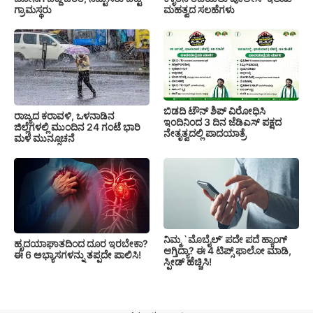
ಗ್ರಾಮಸ್ಥರು
ಮಹತ್ವದ ಸಲಹೆಗಳು
ಬಿಡದಿ ಟೌನ್ ಶಿಪ್ ವಿರೋಧಿಸಿ
ರಾಜ್ಯದ ಕರಾವಳಿ, ಒಳನಾಡಿನ
ಇಂದಿನಿಂದ 3 ದಿನ ಜೆಡಿಎಸ್ ಪಕ್ಷದ
ಜಿಲ್ಲೆಗಳಲ್ಲಿ ಮುಂದಿನ 24 ಗಂಟೆ ಭಾರಿ
ನೇತೃತ್ವದಲ್ಲಿ ಪಾದಯಾತ್ರೆ
ಮಳೆ ಮುನ್ಸೂಚನೆ
ನಿಮ್ಮ `ಮೊಬೈಲ್’ ಪದೇ ಪದೆ ಹ್ಯಾಂಗ್
ಹೃದಯಾಘಾತದಿಂದ ದೂರ ಇರಬೇಕಾ?
ಆಗ್ತಿದ್ಯಾ? ಈ 4 ಟಿಪ್ಸ್ ಫಾಲೋ ಮಾಡಿ,
ಈ 6 ಅಭ್ಯಾಸಗಳನ್ನು ತಪ್ಪದೇ ಪಾಲಿಸಿ!
ಸ್ಪೀಡ್ ಹೆಚ್ಚಿಸಿ!