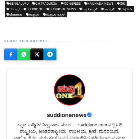
BENGALURU
CHITRADURGA
CONGRESS
KANNADA NEWS
SIR
SIR ಸಭೆ
SUDDIONE
SUDDIONE NEWS
ಕನ್ನಡ ನ್ಯೂಸ್
ಕಾಂಗ್ರೆಸ್
ಚಿತ್ರದುರ್ಗ
ಬೆಂಗಳೂರು
ಸುದ್ದಿಒನ್
ಸುದ್ದಿಒನ್ ನ್ಯೂಸ್
SHARE THIS ARTICLE
suddionenews
ಕನ್ನಡ ಸುದ್ದಿಗಳ ವಿಶ್ವಾಸಾರ್ಹ ಮೂಲ — suddione.com ನಲ್ಲಿ ಓದಿ
ರಾಷ್ಟ್ರೀಯ, ಅಂತರರಾಷ್ಟ್ರೀಯ, ರಾಜಕೀಯ, ಕ್ರೀಡೆ, ಮನರಂಜನೆ,
ವಾಣಿಜ್ಯ, ಶಿಕ್ಷಣ ಮತ್ತು ತಂತ್ರಜ್ಞಾನಕ್ಕೆ ಸಂಬಂಧಿಸಿದ ಪ್ರತಿಯೊಂದು ಪ್ರಮುಖ