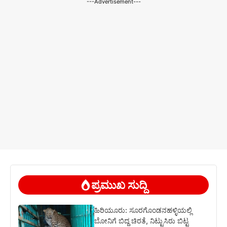
---Advertisement---
ಪ್ರಮುಖ ಸುದ್ದಿ
ಹಿರಿಯೂರು: ಸೂರಗೊಂಡನಹಳ್ಳಿಯಲ್ಲಿ
ಬೋನಿಗೆ ಬಿದ್ದ ಚಿರತೆ, ನಿಟ್ಟುಸಿರು ಬಿಟ್ಟ