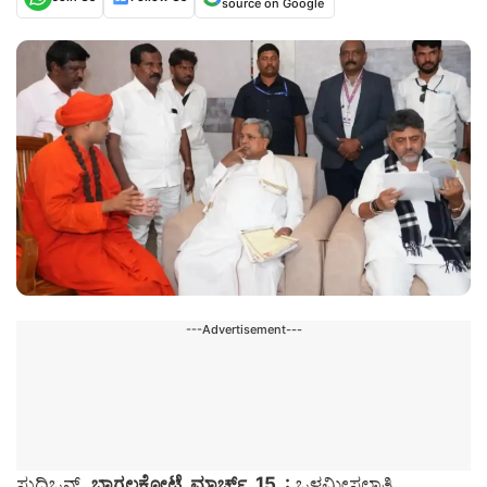
source on Google
---Advertisement---
ಸುದ್ದಿಒನ್,
ಬಾಗಲಕೋಟೆ, ಮಾರ್ಚ್. 15 :
ಒಳಮೀಸಲಾತಿ