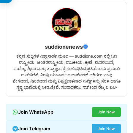
suddionenews
ಕನ್ನಡ ಸುದ್ದಿಗಳ ವಿಶ್ವಾಸಾರ್ಹ ಮೂಲ — suddione.com ನಲ್ಲಿ ಓದಿ
ರಾಷ್ಟ್ರೀಯ, ಅಂತರರಾಷ್ಟ್ರೀಯ, ರಾಜಕೀಯ, ಕ್ರೀಡೆ, ಮನರಂಜನೆ,
ವಾಣಿಜ್ಯ, ಶಿಕ್ಷಣ ಮತ್ತು ತಂತ್ರಜ್ಞಾನಕ್ಕೆ ಸಂಬಂಧಿಸಿದ ಪ್ರತಿಯೊಂದು ಪ್ರಮುಖ
ಅಪ್‌ಡೇಟ್. ನೀವು ಯಾವಾಗಲೂ ಅಪ್‌ಡೇಟ್ ಆಗಿರಲು ನಾವು
ವೇಗವಾದ, ನಿಖರವಾದ ಮತ್ತು ನಿಷ್ಪಕ್ಷಪಾತವಾದ ಸುದ್ದಿಗಳನ್ನು ಸರಳ ಹಾಗೂ
ಸ್ಪಷ್ಟ ಭಾಷೆಯಲ್ಲಿ ನೀಡುತ್ತೇವೆ. ಸಂಪಾದಕರು: ನಾಗೇಂದ್ರ ರೆಡ್ಡಿ ಪಿ.ಎಲ್
Join WhatsApp
Join Now
Join Telegram
Join Now