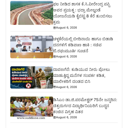
ಫಲ ನೀಡಿದ ಶಾಸಕ ಕೆ.ಸಿ.ವೀರೇಂದ್ರ ಪಪ್ಪಿ
ಅವರ ಪ್ರಯತ್ನ : ಭದ್ರಾ ಮೇಲ್ದಂಡೆ
ಯೋಜನೆಯಡಿ ಕೈಬಿಟ್ಟ 8 ಕೆರೆ ತುಂಬಿಸಲು
ಕ್ರಮ
August 6, 2026
ಚಳ್ಳಕೆರೆಯಲ್ಲಿ ಬೀದಿನಾಯಿ ಹಾಗೂ ಬಿಡಾಡಿ
ದನಗಳಿಗೆ ಕಡಿವಾಣ ಹಾಕಿ : ಸಚಿವ
ಟಿ.ರಘುಮೂರ್ತಿ ಸೂಚನೆ
August 6, 2026
ದಾವಣಗೆರೆ: ಕುಡಿಯುವ ನೀರು ಪೋಲು
ಮಾಡುತ್ತಿದ್ದ ಮನೆಗಳ ಸಂಪರ್ಕ ಕಡಿತ,
ಮಾಲೀಕರಿಗೆ ದಂಡದ ಬಿಸಿ
August 6, 2026
ಡಿಸಿಎಂ ಡಾ.ಜಿ.ಪರಮೇಶ್ವರ್ 75ನೇ ಜನ್ಮದಿನ:
ಚಿತ್ರದುರ್ಗದ ವಿದ್ಯಾರ್ಥಿನಿಯರಿಗೆ ಬುದ್ಧನ
ಕಂಚಿನ ವಿಗ್ರಹ ವಿತರ
August 6, 2026