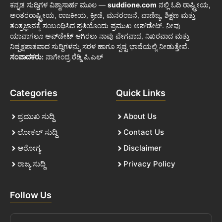
ಕನ್ನಡ ಸುದ್ದಿಗಳ ವಿಶ್ವಾಸಾರ್ಹ ಮೂಲ —
suddione.com
ನಲ್ಲಿ ಓದಿ ರಾಷ್ಟ್ರೀಯ,
ಅಂತರರಾಷ್ಟ್ರೀಯ, ರಾಜಕೀಯ, ಕ್ರೀಡೆ, ಮನರಂಜನೆ, ವಾಣಿಜ್ಯ, ಶಿಕ್ಷಣ ಮತ್ತು
ತಂತ್ರಜ್ಞಾನಕ್ಕೆ ಸಂಬಂಧಿಸಿದ ಪ್ರತಿಯೊಂದು ಪ್ರಮುಖ ಅಪ್‌ಡೇಟ್. ನೀವು
ಯಾವಾಗಲೂ ಅಪ್‌ಡೇಟ್ ಆಗಿರಲು ನಾವು ವೇಗವಾದ, ನಿಖರವಾದ ಮತ್ತು
ನಿಷ್ಪಕ್ಷಪಾತವಾದ ಸುದ್ದಿಗಳನ್ನು ಸರಳ ಹಾಗೂ ಸ್ಪಷ್ಟ ಭಾಷೆಯಲ್ಲಿ ನೀಡುತ್ತೇವೆ.
ಸಂಪಾದಕರು:
ನಾಗೇಂದ್ರ ರೆಡ್ಡಿ ಪಿ.ಎಲ್
Categories
Quick Links
ಪ್ರಮುಖ ಸುದ್ದಿ
About Us
ಲೋಕಲ್ ಸುದ್ದಿ
Contact Us
ಆರೋಗ್ಯ
Disclaimer
ರಾಜ್ಯ ಸುದ್ದಿ
Privacy Policy
Follow Us