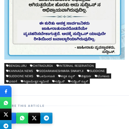
BENGALURU
CHITRADURGA
INTERNAL RESERVATION
KANNADA NEWS
SIDDARAMAESHWARA SWAMYJI
SUDDIONE
SUDDIONE NEWS
ಒಳಮೀಸಲಾತಿ
ಕನ್ನಡ ನ್ಯೂಸ್
ಚಿತ್ರದುರ್ಗ
ಬೆಂಗಳೂರು
ಭರವಸೆ
ಸಿದ್ಧರಾಮೇಶ್ವರ ಸ್ವಾಮೀಜಿ
ಸುದ್ದಿಒನ್
ಸುದ್ದಿಒನ್ ನ್ಯೂಸ್
SHARE THIS ARTICLE