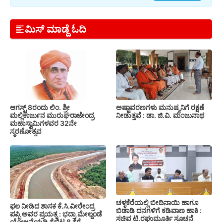
ಮಿಸ್ ಮಾಡ್ದೆ ಓದಿ
ಆಗಸ್ಟ್ 8ರಂದು ಲಿಂ. ಶ್ರೀ
ಅಷ್ಟಾವರಣಗಳು ಮನುಷ್ಯನಿಗೆ ರಕ್ಷಣೆ
ಮಲ್ಲಿಕಾರ್ಜುನ ಮುರುಘರಾಜೇಂದ್ರ
ನೀಡುತ್ತವೆ : ಡಾ. ಜಿ.ವಿ. ಮಂಜುನಾಥ
ಮಹಾಸ್ವಾಮಿಗಳವರ 32ನೇ
ಸ್ಮರಣೋತ್ಸವ
ಚಳ್ಳಕೆರೆಯಲ್ಲಿ ಬೀದಿನಾಯಿ ಹಾಗೂ
ಫಲ ನೀಡಿದ ಶಾಸಕ ಕೆ.ಸಿ.ವೀರೇಂದ್ರ
ಬಿಡಾಡಿ ದನಗಳಿಗೆ ಕಡಿವಾಣ ಹಾಕಿ :
ಪಪ್ಪಿ ಅವರ ಪ್ರಯತ್ನ : ಭದ್ರಾ ಮೇಲ್ದಂಡೆ
ಸಚಿವ ಟಿ.ರಘುಮೂರ್ತಿ ಸೂಚನೆ
ಯೋಜನೆಯಡಿ ಕೈಬಿಟ್ಟ 8 ಕೆರೆ