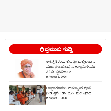
ಪ್ರಮುಖ ಸುದ್ದಿ
ಆಗಸ್ಟ್ 8ರಂದು ಲಿಂ. ಶ್ರೀ ಮಲ್ಲಿಕಾರ್ಜುನ
ಮುರುಘರಾಜೇಂದ್ರ ಮಹಾಸ್ವಾಮಿಗಳವರ
32ನೇ ಸ್ಮರಣೋತ್ಸವ
August 6, 2026
ಅಷ್ಟಾವರಣಗಳು ಮನುಷ್ಯನಿಗೆ ರಕ್ಷಣೆ
ನೀಡುತ್ತವೆ : ಡಾ. ಜಿ.ವಿ. ಮಂಜುನಾಥ
August 6, 2026