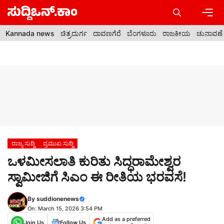
Skip
to
content
Men
Kannada news
ಚಿತ್ರದುರ್ಗ
ದಾವಣಗೆರೆ
ಬೆಂಗಳೂರು
ರಾಜಕೀಯ
ಚುನಾವಣೆ
ರಾಜ್ಯ ಸುದ್ದಿ
ಪ್ರಮುಖ ಸುದ್ದಿ
ಒಳಮೀಸಲಾತಿ ಕುರಿತು ಸಿದ್ಧರಾಮೇಶ್ವರ
ಸ್ವಾಮೀಜಿಗೆ ಸಿಎಂ ಈ ರೀತಿಯ ಭರವಸೆ!
By
suddionenews
On: March 15, 2026 3:54 PM
Add as a preferred
Join Us
Follow Us