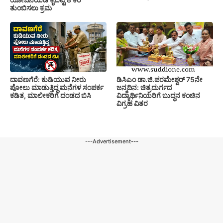
ತುಂಬಿಸಲು ಕ್ರಮ
ದಾವಣಗೆರೆ: ಕುಡಿಯುವ ನೀರು
ಡಿಸಿಎಂ ಡಾ.ಜಿ.ಪರಮೇಶ್ವರ್ 75ನೇ
ಪೋಲು ಮಾಡುತ್ತಿದ್ದ ಮನೆಗಳ ಸಂಪರ್ಕ
ಜನ್ಮದಿನ: ಚಿತ್ರದುರ್ಗದ
ಕಡಿತ, ಮಾಲೀಕರಿಗೆ ದಂಡದ ಬಿಸಿ
ವಿದ್ಯಾರ್ಥಿನಿಯರಿಗೆ ಬುದ್ಧನ ಕಂಚಿನ
ವಿಗ್ರಹ ವಿತರ
---Advertisement---