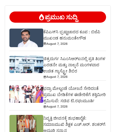
ಪ್ರಮುಖ ಸುದ್ದಿ
ಕೆಪಿಎಸ್‍ಸಿ ಭ್ರಷ್ಟಾಚಾರದ ಕೂಪ : ಬಿಜೆಪಿ
ಮುಖಂಡ ಹನುಮಂತೇಗೌಡ
August 7, 2026
ಚಿತ್ರದುರ್ಗ ಸಿಎಂಸಿಆರ್‍ಐನಲ್ಲಿ ಪ್ರತಿ ತಿಂಗಳ
ಎರಡನೇ ಮತ್ತು ನಾಲ್ಕನೆ ಮಂಗಳವಾರ
ಉಚಿತ ಗ್ಯಾಸ್ಟ್ರೋ ಶಿಬಿರ
August 7, 2026
ಭದ್ರಾ ಮೇಲ್ದಂಡೆ ಯೋಜನೆ ಸೇರಿದಂತೆ
ಪ್ರಮುಖ ಬೇಡಿಕೆಗಳ ಈಡೇರಿಕೆಗೆ ಶಕ್ತಿಮೀರಿ
ಶ್ರಮಿಸುವೆ: ಸಚಿವ ಟಿ.ರಘುಮೂರ್ತಿ
August 7, 2026
ನಿವೃತ್ತಿ ಜೀವನಕ್ಕೆ ಶುಭಹಾರೈಕೆ:
ಸಮಾಜಮುಖಿ ಶಿಕ್ಷಕ ಎಚ್.ಆರ್. ಶಂಕರ್‌ಗೆ
ಅದ್ಧೂರಿ ಸನ್ಮಾನ