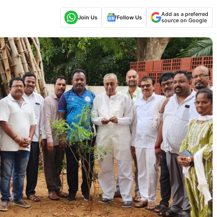
Add as a preferred
Join Us
Follow Us
source on Google