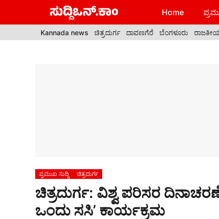
Skip
Home
ಪ್ರಮು
to
content
Kannada news
ಚಿತ್ರದುರ್ಗ
ದಾವಣಗೆರೆ
ಬೆಂಗಳೂರು
ರಾಜಕೀ
ಪ್ರಮುಖ ಸುದ್ದಿ
ಚಿತ್ರದುರ್ಗ
​ಚಿತ್ರದುರ್ಗ: ವಿಶ್ವ ಪರಿಸರ ದಿನಾಚರಣೆ; 
ಒಂದು ಸಸಿ’ ಕಾರ್ಯಕ್ರಮ