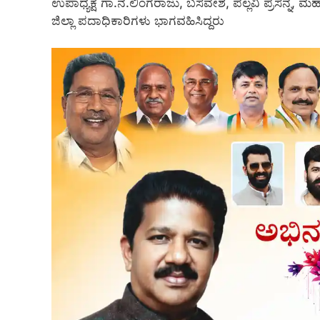
ಉಪಾಧ್ಯಕ್ಷ ಗಾ.ನ.ಲಿಂಗರಾಜು, ಬಸವೇಶ, ಪಲ್ಲವಿ ಪ್ರಸನ್ನ
ಜಿಲ್ಲಾ ಪದಾಧಿಕಾರಿಗಳು ಭಾಗವಹಿಸಿದ್ದರು