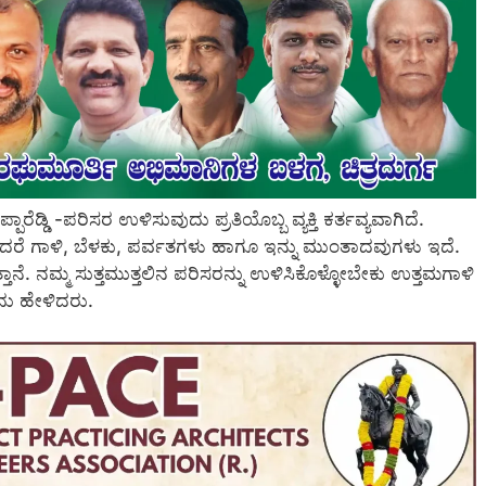
ಡ್ಡಿ -ಪರಿಸರ ಉಳಿಸುವುದು ಪ್ರತಿಯೊಬ್ಬ ವ್ಯಕ್ತಿ ಕರ್ತವ್ಯವಾಗಿದೆ.
ರೆ ಗಾಳಿ, ಬೆಳಕು, ಪರ್ವತಗಳು ಹಾಗೂ ಇನ್ನು ಮುಂತಾದವುಗಳು ಇದೆ.
್ತಾನೆ. ನಮ್ಮ ಸುತ್ತಮುತ್ತಲಿನ ಪರಿಸರನ್ನು ಉಳಿಸಿಕೊಳ್ಳೋಬೇಕು ಉತ್ತಮಗಾಳಿ
ದು ಹೇಳಿದರು.