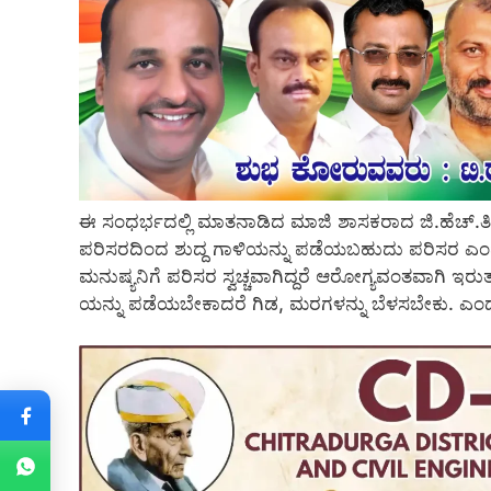
ಈ ಸಂಧರ್ಭದಲ್ಲಿ ಮಾತನಾಡಿದ ಮಾಜಿ ಶಾಸಕರಾದ ಜಿ.ಹೆಚ್.ತಿಪ್ಪಾರೆ
ಪರಿಸರದಿಂದ ಶುದ್ದ ಗಾಳಿಯನ್ನು ಪಡೆಯಬಹುದು ಪರಿಸರ ಎಂದ
ಮನುಷ್ಯನಿಗೆ ಪರಿಸರ ಸ್ವಚ್ಚವಾಗಿದ್ದರೆ ಆರೋಗ್ಯವಂತವಾಗಿ ಇರುತ
ಯನ್ನು ಪಡೆಯಬೇಕಾದರೆ ಗಿಡ, ಮರಗಳನ್ನು ಬೆಳಸಬೇಕು. ಎಂ