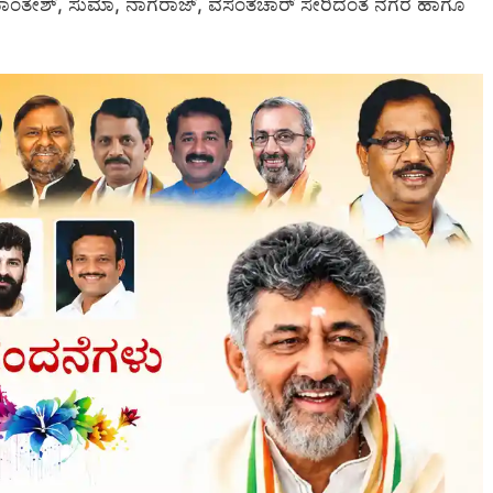
, ಮಹಾಂತೇಶ್, ಸುಮಾ, ನಾಗರಾಜ್, ವಸಂತಚಾರ್ ಸೇರಿದಂತೆ ನಗರ ಹಾಗೂ