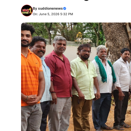
By
suddionenews
On: June 5, 2026 5:32 PM