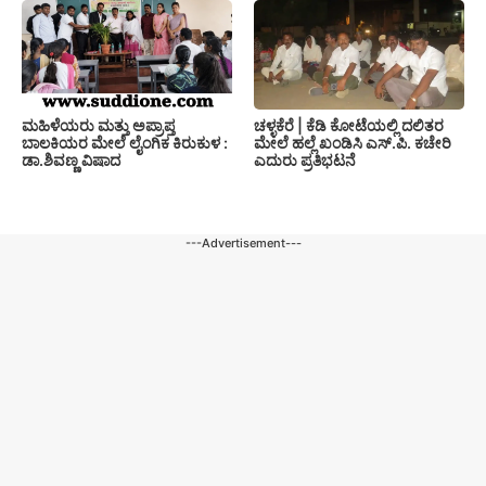
ಚಳ್ಳಕೆರೆ | ಕೆಡಿ ಕೋಟೆಯಲ್ಲಿ ದಲಿತರ
ಮಹಿಳೆಯರು ಮತ್ತು ಅಪ್ರಾಪ್ತ
ಮೇಲೆ ಹಲ್ಲೆ ಖಂಡಿಸಿ ಎಸ್.ಪಿ. ಕಚೇರಿ
ಬಾಲಕಿಯರ ಮೇಲೆ ಲೈಂಗಿಕ ಕಿರುಕುಳ :
ಎದುರು ಪ್ರತಿಭಟನೆ
ಡಾ.ಶಿವಣ್ಣ ವಿಷಾದ
---Advertisement---