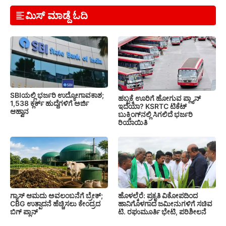
ಮಿಸ್ ಮಾಡ್ದೆ ಓದಿ
SBIಯಲ್ಲಿ ಭರ್ಜರಿ ಉದ್ಯೋಗಾವಕಾಶ;
ಹಬ್ಬಕ್ಕೆ ಊರಿಗೆ ಹೋಗುವ ಪ್ಲ್ಯಾನ್
1,538 ಕ್ಲರ್ಕ್ ಹುದ್ದೆಗಳಿಗೆ ಅರ್ಜಿ
ಇದೆಯಾ? KSRTC ಟಿಕೆಟ್
ಆಹ್ವಾನ
ಬುಕ್ಕಿಂಗ್‌ನಲ್ಲಿ ಸಿಗಲಿದೆ ಭರ್ಜರಿ
ರಿಯಾಯಿತಿ
ಗ್ಯಾಸ್ ಆಮದು ಅವಲಂಬನೆಗೆ ಬ್ರೇಕ್;
ಹೊಳಲ್ಕೆರೆ: ಪ್ರಕೃತಿ ವಿಕೋಪದಿಂದ
CBG ಉತ್ಪಾದನೆ ಹೆಚ್ಚಿಸಲು ಕೇಂದ್ರದ
ಹಾನಿಗೊಳಗಾದ ಜಮೀನುಗಳಿಗೆ ಸಚಿವ
ಬಿಗ್ ಪ್ಲಾನ್
ಟಿ. ರಘುಮೂರ್ತಿ ಭೇಟಿ, ಪರಿಶೀಲನೆ