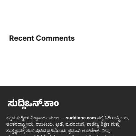
Recent Comments
ಕನ್ನಡ ಸುದ್ದಿಗಳ ವಿಶ್ವಾಸಾರ್ಹ ಮೂಲ —
suddione.com
ನಲ್ಲಿ ಓದಿ ರಾಷ್ಟ್ರೀಯ,
ಅಂತರರಾಷ್ಟ್ರೀಯ, ರಾಜಕೀಯ, ಕ್ರೀಡೆ, ಮನರಂಜನೆ, ವಾಣಿಜ್ಯ, ಶಿಕ್ಷಣ ಮತ್ತು
ತಂತ್ರಜ್ಞಾನಕ್ಕೆ ಸಂಬಂಧಿಸಿದ ಪ್ರತಿಯೊಂದು ಪ್ರಮುಖ ಅಪ್‌ಡೇಟ್. ನೀವು