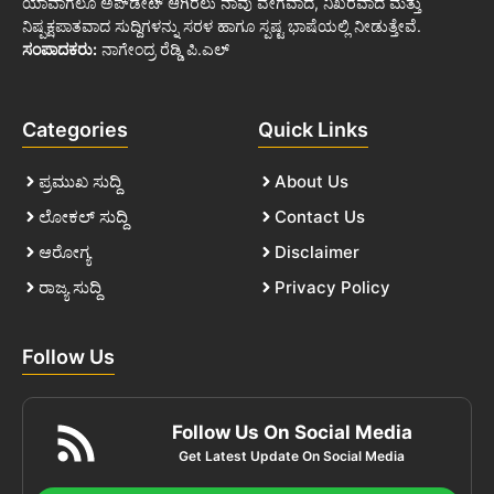
ಯಾವಾಗಲೂ ಅಪ್‌ಡೇಟ್ ಆಗಿರಲು ನಾವು ವೇಗವಾದ, ನಿಖರವಾದ ಮತ್ತು
ನಿಷ್ಪಕ್ಷಪಾತವಾದ ಸುದ್ದಿಗಳನ್ನು ಸರಳ ಹಾಗೂ ಸ್ಪಷ್ಟ ಭಾಷೆಯಲ್ಲಿ ನೀಡುತ್ತೇವೆ.
ಸಂಪಾದಕರು:
ನಾಗೇಂದ್ರ ರೆಡ್ಡಿ ಪಿ.ಎಲ್
Categories
Quick Links
ಪ್ರಮುಖ ಸುದ್ದಿ
About Us
ಲೋಕಲ್ ಸುದ್ದಿ
Contact Us
ಆರೋಗ್ಯ
Disclaimer
ರಾಜ್ಯ ಸುದ್ದಿ
Privacy Policy
Follow Us
Follow Us On Social Media
Get Latest Update On Social Media