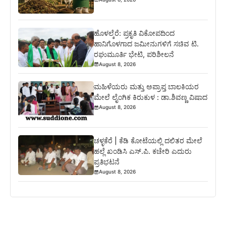
ಹೊಳಲ್ಕೆರೆ: ಪ್ರಕೃತಿ ವಿಕೋಪದಿಂದ
ಹಾನಿಗೊಳಗಾದ ಜಮೀನುಗಳಿಗೆ ಸಚಿವ ಟಿ.
ರಘುಮೂರ್ತಿ ಭೇಟಿ, ಪರಿಶೀಲನೆ
August 8, 2026
ಮಹಿಳೆಯರು ಮತ್ತು ಅಪ್ರಾಪ್ತ ಬಾಲಕಿಯರ
ಮೇಲೆ ಲೈಂಗಿಕ ಕಿರುಕುಳ : ಡಾ.ಶಿವಣ್ಣ ವಿಷಾದ
August 8, 2026
ಚಳ್ಳಕೆರೆ | ಕೆಡಿ ಕೋಟೆಯಲ್ಲಿ ದಲಿತರ ಮೇಲೆ
ಹಲ್ಲೆ ಖಂಡಿಸಿ ಎಸ್.ಪಿ. ಕಚೇರಿ ಎದುರು
ಪ್ರತಿಭಟನೆ
August 8, 2026