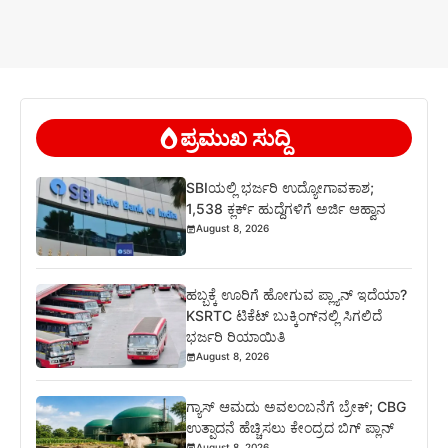
ಪ್ರಮುಖ ಸುದ್ದಿ
SBIಯಲ್ಲಿ ಭರ್ಜರಿ ಉದ್ಯೋಗಾವಕಾಶ;
1,538 ಕ್ಲರ್ಕ್ ಹುದ್ದೆಗಳಿಗೆ ಅರ್ಜಿ ಆಹ್ವಾನ
August 8, 2026
ಹಬ್ಬಕ್ಕೆ ಊರಿಗೆ ಹೋಗುವ ಪ್ಲ್ಯಾನ್ ಇದೆಯಾ?
KSRTC ಟಿಕೆಟ್ ಬುಕ್ಕಿಂಗ್‌ನಲ್ಲಿ ಸಿಗಲಿದೆ
ಭರ್ಜರಿ ರಿಯಾಯಿತಿ
August 8, 2026
ಗ್ಯಾಸ್ ಆಮದು ಅವಲಂಬನೆಗೆ ಬ್ರೇಕ್; CBG
ಉತ್ಪಾದನೆ ಹೆಚ್ಚಿಸಲು ಕೇಂದ್ರದ ಬಿಗ್ ಪ್ಲಾನ್
August 8, 2026