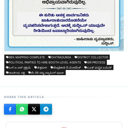
96% MAPPING COMPLETE
CHITRADURGA
DISTRICT COLLECTOR
POLITICAL PARTIES TO HIRE BOOTH LEVEL AGENTS
SIR PROCESS
ಎಸ್.ಐ.ಆರ್ ಪ್ರಕ್ರಿಯೆ
ಚಿತ್ರದುರ್ಗ
ಜಿಲ್ಲಾಧಿಕಾರಿ ಟಿ.ವೆಂಕಟೇಶ್
ಬೂತ್ ಮಟ್ಟದ ಏಜೆಂಟ್‌
ರಾಜಕೀಯ ಪಕ್ಷ
ಶೇ.96 ರಷ್ಟು ಮ್ಯಾಪಿಂಗ್ ಪೂರ್ಣ
SHARE THIS ARTICLE