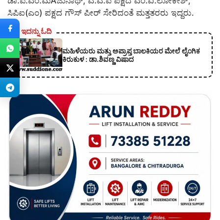
ಡಾ.ಪಿ.ಎಂ.ಮAಜುನಾಥ್, ಎ.ಎ.ಪಿ ಪಕ್ಷದ ಎಂ.ವಿ.ಲೋಕೇಶ್,
ಸಿಪಿಐ(ಎಂ) ಪಕ್ಷದ ಗೌಸ್ ಪೀರ್ ಸೇರಿದಂತೆ ಮತ್ತತರರು ಇದ್ದರು.
ಇದನ್ನು ಓದಿ
ಮಹಿಳೆಯರು ಮತ್ತು ಅಪ್ರಾಪ್ತ ಬಾಲಕಿಯರ ಮೇಲೆ ಲೈಂಗಿಕ
ಕಿರುಕುಳ : ಡಾ.ಶಿವಣ್ಣ ವಿಷಾದ