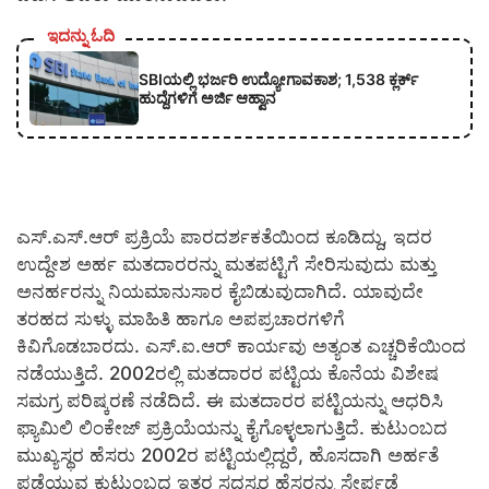
ಇದನ್ನು ಓದಿ
SBIಯಲ್ಲಿ ಭರ್ಜರಿ ಉದ್ಯೋಗಾವಕಾಶ; 1,538 ಕ್ಲರ್ಕ್
ಹುದ್ದೆಗಳಿಗೆ ಅರ್ಜಿ ಆಹ್ವಾನ
ಎಸ್.ಎಸ್.ಆರ್ ಪ್ರಕ್ರಿಯೆ ಪಾರದರ್ಶಕತೆಯಿಂದ ಕೂಡಿದ್ದು, ಇದರ
ಉದ್ದೇಶ ಅರ್ಹ ಮತದಾರರನ್ನು ಮತಪಟ್ಟಿಗೆ ಸೇರಿಸುವುದು ಮತ್ತು
ಅನರ್ಹರನ್ನು ನಿಯಮಾನುಸಾರ ಕೈಬಿಡುವುದಾಗಿದೆ. ಯಾವುದೇ
ತರಹದ ಸುಳ್ಳು ಮಾಹಿತಿ ಹಾಗೂ ಅಪಪ್ರಚಾರಗಳಿಗೆ
ಕಿವಿಗೊಡಬಾರದು. ಎಸ್.ಐ.ಆರ್ ಕಾರ್ಯವು ಅತ್ಯಂತ ಎಚ್ಚರಿಕೆಯಿಂದ
ನಡೆಯುತ್ತಿದೆ. 2002ರಲ್ಲಿ ಮತದಾರರ ಪಟ್ಟಿಯ ಕೊನೆಯ ವಿಶೇಷ
ಸಮಗ್ರ ಪರಿಷ್ಕರಣೆ ನಡೆದಿದೆ. ಈ ಮತದಾರರ ಪಟ್ಟಿಯನ್ನು ಆಧರಿಸಿ
ಫ್ಯಾಮಿಲಿ ಲಿಂಕೇಜ್ ಪ್ರಕ್ರಿಯೆಯನ್ನು ಕೈಗೊಳ್ಳಲಾಗುತ್ತಿದೆ. ಕುಟುಂಬದ
ಮುಖ್ಯಸ್ಥರ ಹೆಸರು 2002ರ ಪಟ್ಟಿಯಲ್ಲಿದ್ದರೆ, ಹೊಸದಾಗಿ ಅರ್ಹತೆ
ಪಡೆಯುವ ಕುಟುಂಬದ ಇತರ ಸದಸ್ಯರ ಹೆಸರನ್ನು ಸೇರ್ಪಡೆ