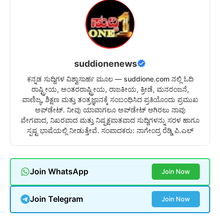
suddionenews
ಕನ್ನಡ ಸುದ್ದಿಗಳ ವಿಶ್ವಾಸಾರ್ಹ ಮೂಲ — suddione.com ನಲ್ಲಿ ಓದಿ
ರಾಷ್ಟ್ರೀಯ, ಅಂತರರಾಷ್ಟ್ರೀಯ, ರಾಜಕೀಯ, ಕ್ರೀಡೆ, ಮನರಂಜನೆ,
ವಾಣಿಜ್ಯ, ಶಿಕ್ಷಣ ಮತ್ತು ತಂತ್ರಜ್ಞಾನಕ್ಕೆ ಸಂಬಂಧಿಸಿದ ಪ್ರತಿಯೊಂದು ಪ್ರಮುಖ
ಅಪ್‌ಡೇಟ್. ನೀವು ಯಾವಾಗಲೂ ಅಪ್‌ಡೇಟ್ ಆಗಿರಲು ನಾವು
ವೇಗವಾದ, ನಿಖರವಾದ ಮತ್ತು ನಿಷ್ಪಕ್ಷಪಾತವಾದ ಸುದ್ದಿಗಳನ್ನು ಸರಳ ಹಾಗೂ
ಸ್ಪಷ್ಟ ಭಾಷೆಯಲ್ಲಿ ನೀಡುತ್ತೇವೆ. ಸಂಪಾದಕರು: ನಾಗೇಂದ್ರ ರೆಡ್ಡಿ ಪಿ.ಎಲ್
Join WhatsApp
Join Now
Join Telegram
Join Now