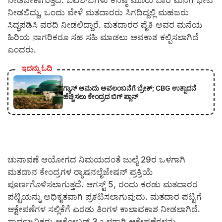
ನೀಡಬೇಕಾಗುತ್ತದೆ. ಬಿಎಲ್‌ಒಗಳು ಕನಿಷ್ಠ ಮೂರು ಬಾರಿ ಮನೆಗೆ ಭೇಟಿ
ನೀಡಲಿದ್ದು, ಒಂದು ವೇಳೆ ಮತದಾರರು ಸಿಗದಿದ್ದಲ್ಲಿ ಮಹಜರು
ಸಿದ್ಧಪಡಿಸಿ ವರದಿ ನೀಡಲಿದ್ದಾರೆ. ಮತದಾರರ ಪೈಕಿ ಅವರ ಮನೆಯ
ಹಿರಿಯ ನಾಗರಿಕರೂ ಸಹ ಸಹಿ ಮಾಡಲು ಅವಕಾಶ ಕಲ್ಪಿಸಲಾಗಿದೆ
ಎಂದರು.
ಇದನ್ನು ಓದಿ
ಗ್ಯಾಸ್ ಆಮದು ಅವಲಂಬನೆಗೆ ಬ್ರೇಕ್; CBG ಉತ್ಪಾದನೆ
ಹೆಚ್ಚಿಸಲು ಕೇಂದ್ರದ ಬಿಗ್ ಪ್ಲಾನ್
ಚುನಾವಣೆ ಆಯೋಗದ ನಿಮಯದಂತೆ ಜುಲೈ 29ರ ಒಳಗಾಗಿ
ಮತದಾನ ಕೇಂದ್ರಗಳ ರ‍್ಯಾಷನಲೈಜೇಷನ್ ಪ್ರಕ್ರಿಯೆ
ಪೂರ್ಣಗೊಳಿಸಲಾಗುತ್ತದೆ. ಆಗಸ್ಟ್ 5, ರಂದು ಕರಡು ಮತದಾರರ
ಪಟ್ಟಿಯನ್ನು ಅಧಿಕೃತವಾಗಿ ಪ್ರಕಟಿಸಲಾಗುವುದು. ಮತದಾರ ಪಟ್ಟಿಗೆ
ಆಕ್ಷೇಪಣೆಗಳ ಸಲ್ಲಿಕೆಗೆ ಎರಡು ತಿಂಗಳ ಕಾಲಾವಕಾಶ ನೀಡಲಾಗಿದೆ.
ಸಾರ್ವಜನಿಕರು ಅಕ್ಟೋಬರ್ 3 ಒಳಗಾಗಿ ಆಕ್ಷೇಪಣೆಗಳನ್ನು