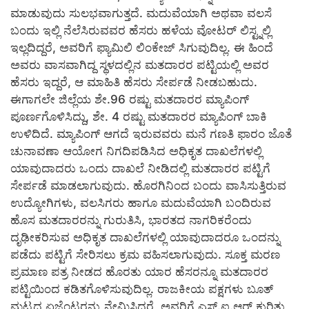
ಮಾಡುವುದು ಸುಲಭವಾಗುತ್ತದೆ. ಮದುವೆಯಾಗಿ ಅಥವಾ ವಲಸೆ
ಬಂದು ಇಲ್ಲಿ ನೆಲೆಸಿರುವವರ ಹೆಸರು ಹಳೆಯ ವೋಟರ್ ಲಿಸ್ಟ್ನಲ್ಲಿ
ಇಲ್ಲದಿದ್ದರೆ, ಅವರಿಗೆ ಫ್ಯಾಮಿಲಿ ಲಿಂಕೇಜ್ ಸಿಗುವುದಿಲ್ಲ. ಈ ಹಿಂದೆ
ಅವರು ವಾಸವಾಗಿದ್ದ ಸ್ಥಳದಲ್ಲಿನ ಮತದಾರರ ಪಟ್ಟಿಯಲ್ಲಿ ಅವರ
ಹೆಸರು ಇದ್ದರೆ, ಆ ಮಾಹಿತಿ ಹೆಸರು ಸೇರ್ಪಡೆ ನೀಡಬಹುದು.
ಈಗಾಗಲೇ ಜಿಲ್ಲೆಯ ಶೇ.96 ರಷ್ಟು ಮತದಾರರ ಮ್ಯಾಪಿಂಗ್
ಪೂರ್ಣಗೊಳಿಸಿದ್ದು, ಶೇ. 4 ರಷ್ಟು ಮತದಾರರ ಮ್ಯಾಪಿಂಗ್ ಬಾಕಿ
ಉಳಿದಿದೆ. ಮ್ಯಾಪಿಂಗ್ ಆಗದೆ ಇರುವವರು ಮನೆ ಗಣತಿ ಫಾರಂ ಜೊತೆ
ಚುನಾವಣಾ ಆಯೋಗ ನಿಗದಿಪಡಿಸಿದ ಅಧಿಕೃತ ದಾಖಲೆಗಳಲ್ಲಿ
ಯಾವುದಾದರು ಒಂದು ದಾಖಲೆ ನೀಡಿದಲ್ಲಿ ಮತದಾರರ ಪಟ್ಟಿಗೆ
ಸೇರ್ಪಡೆ ಮಾಡಲಾಗುವುದು. ಹೊರಗಿನಿಂದ ಬಂದು ವಾಸಿಸುತ್ತಿರುವ
ಉದ್ಯೋಗಿಗಳು, ವಲಸಿಗರು ಹಾಗೂ ಮದುವೆಯಾಗಿ ಬಂದಿರುವ
ಹೊಸ ಮತದಾರರನ್ನು ಗುರುತಿಸಿ, ಭಾರತದ ನಾಗರಿಕರೆಂದು
ದೃಢೀಕರಿಸುವ ಅಧಿಕೃತ ದಾಖಲೆಗಳಲ್ಲಿ ಯಾವುದಾದರೂ ಒಂದನ್ನು
ಪಡೆದು ಪಟ್ಟಿಗೆ ಸೇರಿಸಲು ಕ್ರಮ ವಹಿಸಲಾಗುವುದು. ಸೂಕ್ತ ಮರಣ
ಪ್ರಮಾಣ ಪತ್ರ ನೀಡದ ಹೊರತು ಯಾರ ಹೆಸರನ್ನೂ ಮತದಾರರ
ಪಟ್ಟಿಯಿಂದ ಕಡಿತಗೊಳಿಸುವುದಿಲ್ಲ. ರಾಜಕೀಯ ಪಕ್ಷಗಳು ಬೂತ್
ಮಟ್ಟದ ಏಜೆಂಟರನ್ನು ನೇಮಿಸಿದರೆ, ಅವರಿಗೆ ಎಸ್.ಐ.ಆರ್ ಕುರಿತು