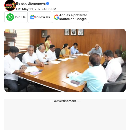
By
suddionenews
On: May 21, 2026 4:06 PM
Add as a preferred
Join Us
Follow Us
source on Google
---Advertisement---