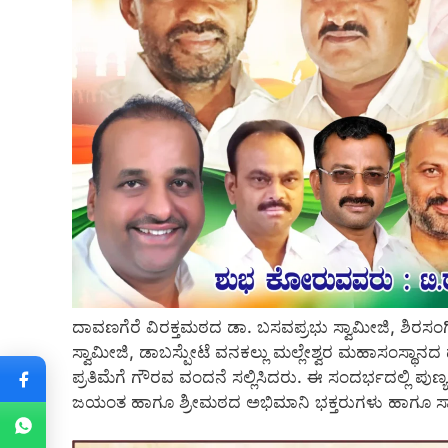
ದಾವಣಗೆರೆ ವಿರಕ್ತಮಠದ ಡಾ. ಬಸವಪ್ರಭು ಸ್ವಾಮೀಜಿ, ಶಿರಸ
ಸ್ವಾಮೀಜಿ, ಡಾಬಸ್ಪೇುಟೆ ವನಕಲ್ಲು ಮಲ್ಲೇಶ್ವರ ಮಹಾಸಂಸ್ಥ
ಪ್ರತಿಮೆಗೆ ಗೌರವ ವಂದನೆ ಸಲ್ಲಿಸಿದರು. ಈ ಸಂದರ್ಭದಲ್ಲಿ ಪುಣ್ಯ
ಜಯಂತ ಹಾಗೂ ಶ್ರೀಮಠದ ಅಭಿಮಾನಿ ಭಕ್ತರುಗಳು ಹಾಗೂ ಸಾರ