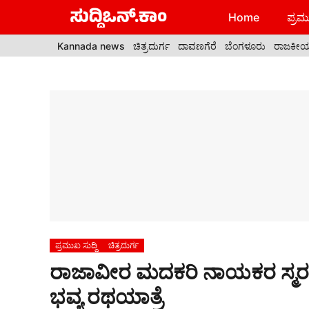
Skip
Home
ಪ್ರಮು
to
content
Kannada news
ಚಿತ್ರದುರ್ಗ
ದಾವಣಗೆರೆ
ಬೆಂಗಳೂರು
ರಾಜಕೀ
ಪ್ರಮುಖ ಸುದ್ದಿ
ಚಿತ್ರದುರ್ಗ
ರಾಜಾವೀರ ಮದಕರಿ ನಾಯಕರ ಸ್ಮರಣ
ಭವ್ಯ ರಥಯಾತ್ರೆ