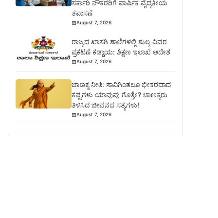
ಸರ್ಕಾರಿ ನೌಕರರಿಗೆ ವಾರ್ಷಿಕ ವೈದ್ಯಕೀಯ
ತಪಾಸಣೆ
August 7, 2026
ರಾಜ್ಯದ ಖಾಸಗಿ ಶಾಲೆಗಳಲ್ಲಿ ಶುಲ್ಕ ವಿವರ
ಪ್ರಕಟಣೆ ಕಡ್ಡಾಯ: ಶಿಕ್ಷಣ ಇಲಾಖೆ ಆದೇಶ
August 7, 2026
ಚಾಣಕ್ಯ ನೀತಿ: ಸಾವಿಗಿಂತಲೂ ಭೀಕರವಾದ
ಕಷ್ಟಗಳು ಯಾವುವು ಗೊತ್ತೇ? ಚಾಣಕ್ಯರು
ತಿಳಿಸಿದ ಜೀವನದ ಸತ್ಯಗಳು!
August 7, 2026