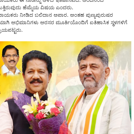
್ತಿರುವುದು ಹೆಮ್ಮೆಯ ವಿಷಯ ಎಂದರು.
ಗಿ ಮದಕರಿ ನಾಯಕರು ನೀಡಿದ ಬಲಿದಾನ ಅಪಾರ. ಅಂತಹ ಪುಣ್ಯಪುರುಷರ
ಾಗಿ ಅಭಿಮಾನಿಗಳು ಅರಸರ ಮೂರ್ತಿಯೊಂದಿಗೆ ಐತಿಹಾಸಿಕ ಸ್ಥಳಗಳಿಗೆ
ರಾಯಪಟ್ಟರು.