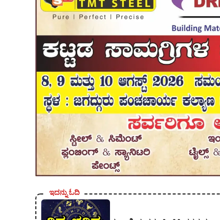
ಇದನ್ನು ಓದಿ