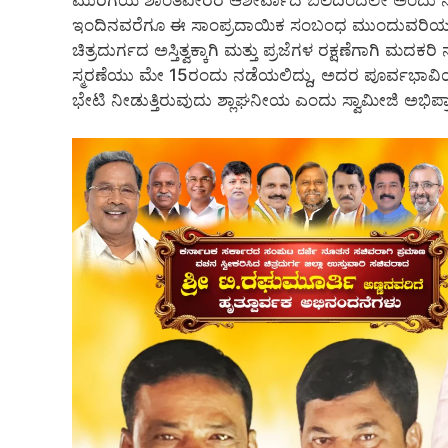
ಇಂದಿನವರೆಗೂ ಈ ಸಾಂಪ್ರದಾಯಿಕ ಸಂಬಂಧ ಮುಂದುವರಿಯುತ
ಚಿತ್ರದುರ್ಗದ ಅಸ್ತಿತ್ವಕ್ಕಾಗಿ ಮತ್ತು ಪ್ರಜೆಗಳ ರಕ್ಷಣೆಗಾ
ಸ್ಮರಣೆಯು ಮೇ 15ರಂದು ನಡೆಯಲಿದ್ದು, ಅದರ ಪೂರ್ವಭಾವಿಯ
ಭೇಟಿ ನೀಡುತ್ತಿರುವುದು ಶ್ಲಾಘನೀಯ ಎಂದು ಸ್ವಾಮೀಜಿ ಅಭಿಪ್