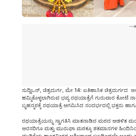
---
ಸುದ್ದಿಒನ್, ಚಿತ್ರದುರ್ಗ, ಮೇ 14: ಐತಿಹಾಸಿಕ ಚಿತ್ರದುರ
ಹಮ್ಮಿಕೊಳ್ಳಲಾಗಿರುವ ಭವ್ಯ ರಥಯಾತ್ರೆಗೆ ಗುರುವಾರ ಕೋಟೆ ನ
ಬೃಹನ್ಮಠಕ್ಕೆ ರಥಯಾತ್ರೆ ಆಗಮಿಸಿದ ಸಂದರ್ಭದಲ್ಲಿ ಭಕ್ತರ
ರಥಯಾತ್ರೆಯನ್ನು ಸ್ವಾಗತಿಸಿ ಮಾತನಾಡಿದ ಮಠದ ಆಡಳಿತ ಮಂ
ಅರಸರಿಗೂ ಮತ್ತು ಮುರುಘಾ ಮಠಕ್ಕೂ ಶತಮಾನಗಳ ಹಿಂದಿನ
ಮುರಿಗೆಯ ಶಾಂತವೀರರ ಆಶೀರ್ವಾದ ಬಲದಿಂದಲೇ ಅಂದು ನಾ