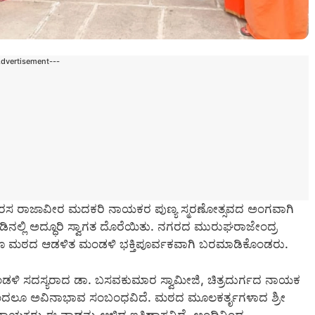
Advertisement---
್ಗದ ಅರಸ ರಾಜಾವೀರ ಮದಕರಿ ನಾಯಕರ ಪುಣ್ಯ ಸ್ಮರಣೋತ್ಸವದ ಅಂಗವಾಗಿ
ಾಡಿನಲ್ಲಿ ಅದ್ಧೂರಿ ಸ್ವಾಗತ ದೊರೆಯಿತು. ನಗರದ ಮುರುಘರಾಜೇಂದ್ರ
ು ಹಾಗೂ ಮಠದ ಆಡಳಿತ ಮಂಡಳಿ ಭಕ್ತಿಪೂರ್ವಕವಾಗಿ ಬರಮಾಡಿಕೊಂಡರು.
ಡಳಿ ಸದಸ್ಯರಾದ ಡಾ. ಬಸವಕುಮಾರ ಸ್ವಾಮೀಜಿ, ಚಿತ್ರದುರ್ಗದ ನಾಯಕ
ಿಂದಲೂ ಅವಿನಾಭಾವ ಸಂಬಂಧವಿದೆ. ಮಠದ ಮೂಲಕರ್ತೃಗಳಾದ ಶ್ರೀ
ಯಕರು ಈ ನಾಡನ್ನು ಆಳಿದ ಇತಿಹಾಸವಿದೆ. ಅಂದಿನಿಂದ