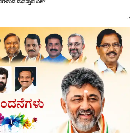
ಾಪಗಳಿಂದ ಮನಸ್ತಾಪ ಏಕೆ?