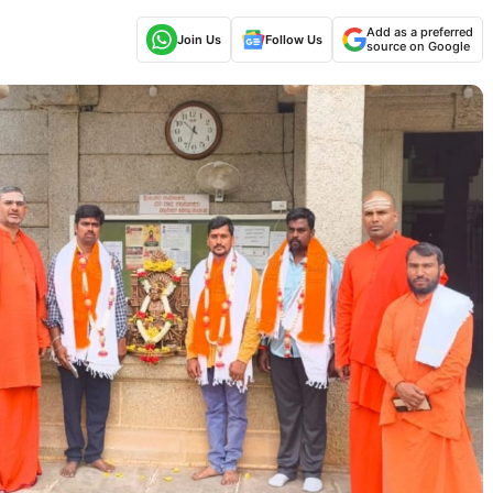
Add as a preferred
Join Us
Follow Us
source on Google