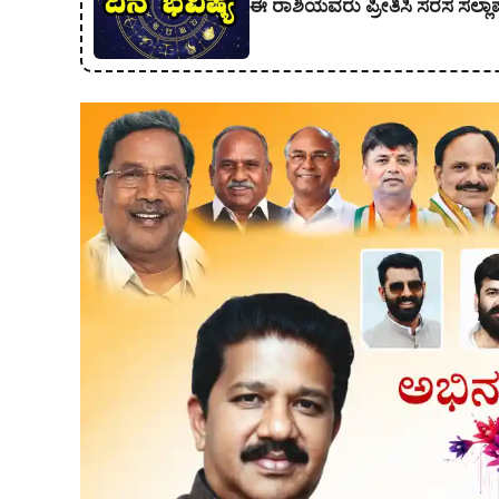
ಈ ರಾಶಿಯವರು ಪ್ರೀತಿಸಿ ಸರಸ ಸಲ್ಲ