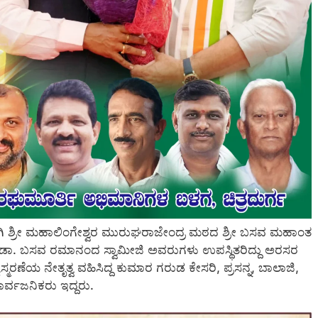
ಂಗಿ ಶ್ರೀ ಮಹಾಲಿಂಗೇಶ್ವರ ಮುರುಘರಾಜೇಂದ್ರ ಮಠದ ಶ್ರೀ ಬಸವ ಮಹಾಂತ
ಾನದ ಡಾ. ಬಸವ ರಮಾನಂದ ಸ್ವಾಮೀಜಿ ಅವರುಗಳು ಉಪಸ್ಥಿತರಿದ್ದು ಅರಸರ
ಸ್ಮರಣೆಯ ನೇತೃತ್ವ ವಹಿಸಿದ್ದ ಕುಮಾರ ಗರುಡ ಕೇಸರಿ, ಪ್ರಸನ್ನ, ಬಾಲಾಜಿ,
್ವಜನಿಕರು ಇದ್ದರು.