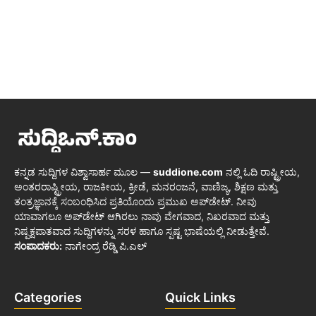
ಕನ್ನಡ ಸುದ್ದಿಗಳ ವಿಶ್ವಾಸಾರ್ಹ ಮೂಲ —
suddione.com
ನಲ್ಲಿ ಓದಿ ರಾಷ್ಟ್ರೀಯ,
ಅಂತರರಾಷ್ಟ್ರೀಯ, ರಾಜಕೀಯ, ಕ್ರೀಡೆ, ಮನರಂಜನೆ, ವಾಣಿಜ್ಯ, ಶಿಕ್ಷಣ ಮತ್ತು
ತಂತ್ರಜ್ಞಾನಕ್ಕೆ ಸಂಬಂಧಿಸಿದ ಪ್ರತಿಯೊಂದು ಪ್ರಮುಖ ಅಪ್‌ಡೇಟ್. ನೀವು
ಯಾವಾಗಲೂ ಅಪ್‌ಡೇಟ್ ಆಗಿರಲು ನಾವು ವೇಗವಾದ, ನಿಖರವಾದ ಮತ್ತು
ನಿಷ್ಪಕ್ಷಪಾತವಾದ ಸುದ್ದಿಗಳನ್ನು ಸರಳ ಹಾಗೂ ಸ್ಪಷ್ಟ ಭಾಷೆಯಲ್ಲಿ ನೀಡುತ್ತೇವೆ.
ಸಂಪಾದಕರು:
ನಾಗೇಂದ್ರ ರೆಡ್ಡಿ ಪಿ.ಎಲ್
Categories
Quick Links