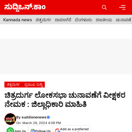
Skip
to
content
Men
Kannada news
ಚಿತ್ರದುರ್ಗ
ದಾವಣಗೆರೆ
ಬೆಂಗಳೂರು
ರಾಜಕೀಯ
ಚುನಾವಣೆ
ಚಿತ್ರದುರ್ಗ
ಪ್ರಮುಖ ಸುದ್ದಿ
ಚಿತ್ರದುರ್ಗ ಲೋಕಸಭಾ ಚುನಾವಣೆಗೆ ವೀಕ್ಷಕರ
ನೇಮಕ : ಜಿಲ್ಲಾಧಿಕಾರಿ ಮಾಹಿತಿ
By
suddionenews
On: March 26, 2024 4:09 PM
Add as a preferred
Join Us
Follow Us