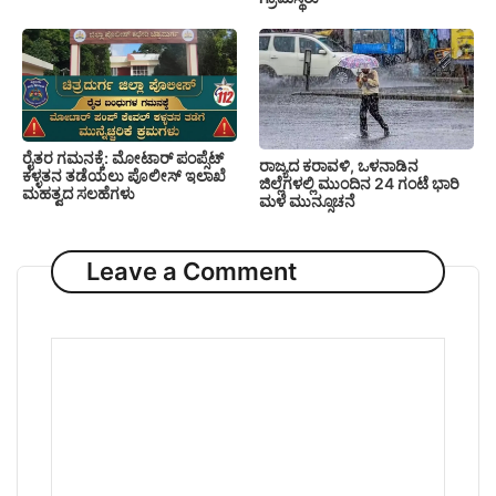
ರೈತರ ಗಮನಕ್ಕೆ: ಮೋಟಾರ್ ಪಂಪ್ಸೆಟ್
ರಾಜ್ಯದ ಕರಾವಳಿ, ಒಳನಾಡಿನ
ಕಳ್ಳತನ ತಡೆಯಲು ಪೊಲೀಸ್ ಇಲಾಖೆ
ಜಿಲ್ಲೆಗಳಲ್ಲಿ ಮುಂದಿನ 24 ಗಂಟೆ ಭಾರಿ
ಮಹತ್ವದ ಸಲಹೆಗಳು
ಮಳೆ ಮುನ್ಸೂಚನೆ
Leave a Comment
Comment