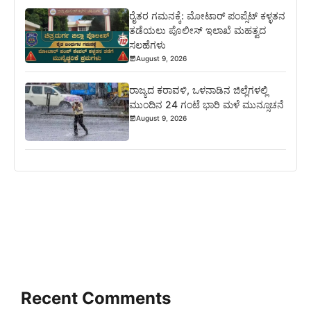
ರೈತರ ಗಮನಕ್ಕೆ: ಮೋಟಾರ್ ಪಂಪ್ಸೆಟ್ ಕಳ್ಳತನ
ತಡೆಯಲು ಪೊಲೀಸ್ ಇಲಾಖೆ ಮಹತ್ವದ
ಸಲಹೆಗಳು
August 9, 2026
ರಾಜ್ಯದ ಕರಾವಳಿ, ಒಳನಾಡಿನ ಜಿಲ್ಲೆಗಳಲ್ಲಿ
ಮುಂದಿನ 24 ಗಂಟೆ ಭಾರಿ ಮಳೆ ಮುನ್ಸೂಚನೆ
August 9, 2026
Recent Comments