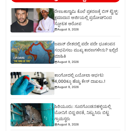
ರೇಣುಕಾಸ್ವಾಮಿ ಕೊಲೆ ಪ್ರಕರಣಕ್ಕೆ ಬಿಗ್ ಟ್ವಿಸ್ಟ್:
ಕ್ಷಮಾದಾನ ಅರ್ಜಿಯಲ್ಲಿ ಪ್ರದೋಷ್‌ನಿಂದ
ಸ್ಫೋಟಕ ಆರೋಪ
August 9, 2026
ಜಪಾನ್ ದೇಶದಲ್ಲಿ ಪದೇ ಪದೇ ಭೂಕಂಪನ
ಸಂಭವಿಸಲು ಮುಖ್ಯ ಕಾರಣಗಳೇನು? ಇಲ್ಲಿದೆ
ಮಾಹಿತಿ
August 9, 2026
ಕಾಂಗೋದಲ್ಲಿ ಎಬೋಲಾ ಆರ್ಭಟ:
4,000ಕ್ಕೂ ಹೆಚ್ಚು ಕೇಸ್ ದಾಖಲು.!
August 9, 2026
ಹಿರಿಯೂರು: ಸೂರಗೊಂಡನಹಳ್ಳಿಯಲ್ಲಿ
ಬೋನಿಗೆ ಬಿದ್ದ ಚಿರತೆ, ನಿಟ್ಟುಸಿರು ಬಿಟ್ಟ
ಗ್ರಾಮಸ್ಥರು
August 9, 2026