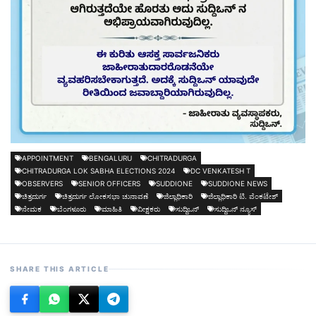
APPOINTMENT
BENGALURU
CHITRADURGA
CHITRADURGA LOK SABHA ELECTIONS 2024
DC VENKATESH T
OBSERVERS
SENIOR OFFICERS
SUDDIONE
SUDDIONE NEWS
ಚಿತ್ರದುರ್ಗ
ಚಿತ್ರದುರ್ಗ ಲೋಕಸಭಾ ಚುನಾವಣೆ
ಜಿಲ್ಲಾಧಿಕಾರಿ
ಜಿಲ್ಲಾಧಿಕಾರಿ ಟಿ. ವೆಂಕಟೇಶ್
ನೇಮಕ
ಬೆಂಗಳೂರು
ಮಾಹಿತಿ
ವೀಕ್ಷಕರು
ಸುದ್ದಿಒನ್
ಸುದ್ದಿಒನ್ ನ್ಯೂಸ್
SHARE THIS ARTICLE