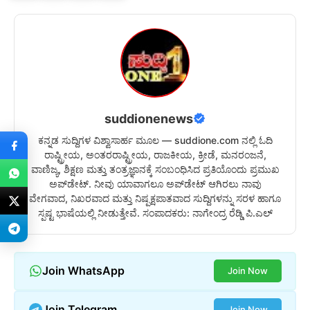
suddionenews
ಕನ್ನಡ ಸುದ್ದಿಗಳ ವಿಶ್ವಾಸಾರ್ಹ ಮೂಲ — suddione.com ನಲ್ಲಿ ಓದಿ
ರಾಷ್ಟ್ರೀಯ, ಅಂತರರಾಷ್ಟ್ರೀಯ, ರಾಜಕೀಯ, ಕ್ರೀಡೆ, ಮನರಂಜನೆ,
ವಾಣಿಜ್ಯ, ಶಿಕ್ಷಣ ಮತ್ತು ತಂತ್ರಜ್ಞಾನಕ್ಕೆ ಸಂಬಂಧಿಸಿದ ಪ್ರತಿಯೊಂದು ಪ್ರಮುಖ
ಅಪ್‌ಡೇಟ್. ನೀವು ಯಾವಾಗಲೂ ಅಪ್‌ಡೇಟ್ ಆಗಿರಲು ನಾವು
ವೇಗವಾದ, ನಿಖರವಾದ ಮತ್ತು ನಿಷ್ಪಕ್ಷಪಾತವಾದ ಸುದ್ದಿಗಳನ್ನು ಸರಳ ಹಾಗೂ
ಸ್ಪಷ್ಟ ಭಾಷೆಯಲ್ಲಿ ನೀಡುತ್ತೇವೆ. ಸಂಪಾದಕರು: ನಾಗೇಂದ್ರ ರೆಡ್ಡಿ ಪಿ.ಎಲ್
Join WhatsApp
Join Now
Join Telegram
Join Now