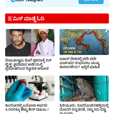
ಮಿಸ್ ಮಾಡ್ದೆ ಓದಿ
ಜಪಾನ್ ದೇಶದಲ್ಲಿ ಪದೇ ಪದೇ
ರೇಣುಕಾಸ್ವಾಮಿ ಕೊಲೆ ಪ್ರಕರಣಕ್ಕೆ ಬಿಗ್
ಭೂಕಂಪನ ಸಂಭವಿಸಲು ಮುಖ್ಯ
ಟ್ವಿಸ್ಟ್: ಕ್ಷಮಾದಾನ ಅರ್ಜಿಯಲ್ಲಿ
ಕಾರಣಗಳೇನು? ಇಲ್ಲಿದೆ ಮಾಹಿತಿ
ಪ್ರದೋಷ್‌ನಿಂದ ಸ್ಫೋಟಕ ಆರೋಪ
ಕಾಂಗೋದಲ್ಲಿ ಎಬೋಲಾ ಆರ್ಭಟ:
ಹಿರಿಯೂರು: ಸೂರಗೊಂಡನಹಳ್ಳಿಯಲ್ಲಿ
4,000ಕ್ಕೂ ಹೆಚ್ಚು ಕೇಸ್ ದಾಖಲು.!
ಬೋನಿಗೆ ಬಿದ್ದ ಚಿರತೆ, ನಿಟ್ಟುಸಿರು ಬಿಟ್ಟ
ಗ್ರಾಮಸ್ಥರು