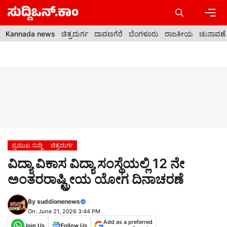
Skip
to
content
Men
Kannada news
ಚಿತ್ರದುರ್ಗ
ದಾವಣಗೆರೆ
ಬೆಂಗಳೂರು
ರಾಜಕೀಯ
ಚುನಾವಣೆ
ಪ್ರಮುಖ ಸುದ್ದಿ
ಚಿತ್ರದುರ್ಗ
ವಿದ್ಯಾ ವಿಕಾಸ ವಿದ್ಯಾ ಸಂಸ್ಥೆಯಲ್ಲಿ 12 ನೇ
ಅಂತರರಾಷ್ಟ್ರೀಯ ಯೋಗ ದಿನಾಚರಣೆ
By
suddionenews
On: June 21, 2026 3:44 PM
Add as a preferred
Join Us
Follow Us