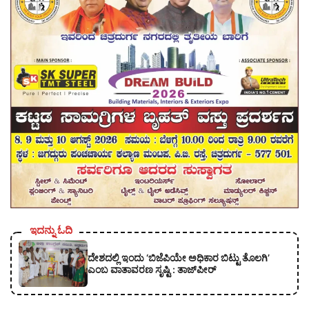
ಇದನ್ನು ಓದಿ
ದೇಶದಲ್ಲಿ ಇಂದು ‘ಬಿಜೆಪಿಯೇ ಅಧಿಕಾರ ಬಿಟ್ಟು ತೊಲಗಿ’
ಎಂಬ ವಾತಾವರಣ ಸೃಷ್ಟಿ : ತಾಜ್‌ಪೀರ್