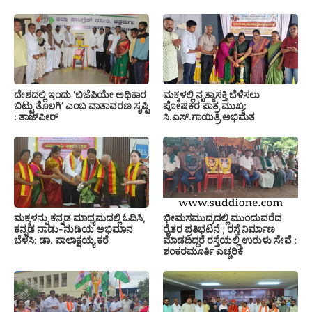
ದೇಶದಲ್ಲಿ ಇಂದು ‘ಬಿಜೆಪಿಯೇ ಅಧಿಕಾರ
ಮಕ್ಕಳಲ್ಲಿ ನೃತ್ಯಾಸಕ್ತಿ ಬೆಳೆಸಲು
ಬಿಟ್ಟು ತೊಲಗಿ’ ಎಂಬ ವಾತಾವರಣ ಸೃಷ್ಟಿ
ಪೋಷಕರ ಪಾತ್ರ ಮುಖ್ಯ:
: ತಾಜ್‌ಪೀರ್
ಸಿ.ಎಸ್.ಗಾಯಿತ್ರಿ ಅಭಿಮತ
ಮಕ್ಕಳನ್ನು ಕನ್ನಡ ಮಾಧ್ಯಮದಲ್ಲಿ ಓದಿಸಿ,
ಭೀಮಸಮುದ್ರದಲ್ಲಿ ಮುಂದುವರೆದ
ಕನ್ನಡ ನಾಡು-ನುಡಿಯ ಅಭಿಮಾನ
ರೈತರ ಪ್ರತಿಭಟನೆ ; ರಸ್ತೆ ನಿರ್ಮಾಣ
ಬೆಳೆಸಿ: ಡಾ. ಪಾಲಾಕ್ಷಯ್ಯ ಕರೆ
ಮಾಡದಿದ್ದರೆ ರಸ್ತೆಯಲ್ಲಿ ಉರುಳು ಸೇವೆ :
ಶಂಕರಮೂರ್ತಿ ಎಚ್ಚರಿಕೆ