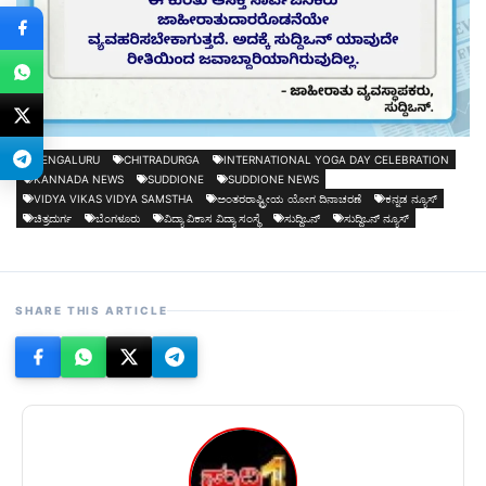
BENGALURU
CHITRADURGA
INTERNATIONAL YOGA DAY CELEBRATION
KANNADA NEWS
SUDDIONE
SUDDIONE NEWS
VIDYA VIKAS VIDYA SAMSTHA
ಅಂತರರಾಷ್ಟ್ರೀಯ ಯೋಗ ದಿನಾಚರಣೆ
ಕನ್ನಡ ನ್ಯೂಸ್
ಚಿತ್ರದುರ್ಗ
ಬೆಂಗಳೂರು
ವಿದ್ಯಾ ವಿಕಾಸ ವಿದ್ಯಾ ಸಂಸ್ಥೆ
ಸುದ್ದಿಒನ್
ಸುದ್ದಿಒನ್ ನ್ಯೂಸ್
SHARE THIS ARTICLE