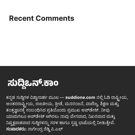
Recent Comments
ಕನ್ನಡ ಸುದ್ದಿಗಳ ವಿಶ್ವಾಸಾರ್ಹ ಮೂಲ —
suddione.com
ನಲ್ಲಿ ಓದಿ ರಾಷ್ಟ್ರೀಯ,
ಅಂತರರಾಷ್ಟ್ರೀಯ, ರಾಜಕೀಯ, ಕ್ರೀಡೆ, ಮನರಂಜನೆ, ವಾಣಿಜ್ಯ, ಶಿಕ್ಷಣ ಮತ್ತು
ತಂತ್ರಜ್ಞಾನಕ್ಕೆ ಸಂಬಂಧಿಸಿದ ಪ್ರತಿಯೊಂದು ಪ್ರಮುಖ ಅಪ್‌ಡೇಟ್. ನೀವು
ಯಾವಾಗಲೂ ಅಪ್‌ಡೇಟ್ ಆಗಿರಲು ನಾವು ವೇಗವಾದ, ನಿಖರವಾದ ಮತ್ತು
ನಿಷ್ಪಕ್ಷಪಾತವಾದ ಸುದ್ದಿಗಳನ್ನು ಸರಳ ಹಾಗೂ ಸ್ಪಷ್ಟ ಭಾಷೆಯಲ್ಲಿ ನೀಡುತ್ತೇವೆ.
ಸಂಪಾದಕರು:
ನಾಗೇಂದ್ರ ರೆಡ್ಡಿ ಪಿ.ಎಲ್