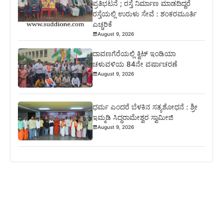
ಪ್ರತಿಭಟನೆ ; ರಸ್ತೆ ನಿರ್ಮಾಣ ಮಾಡದಿದ್ದರೆ
ರಸ್ತೆಯಲ್ಲಿ ಉರುಳು ಸೇವೆ : ಶಂಕರಮೂರ್ತಿ
ಎಚ್ಚರಿಕೆ
August 9, 2026
ದಾವಣಗೆರೆಯಲ್ಲಿ ಕ್ವಿಟ್ ಇಂಡಿಯಾ
ಚಳುವಳಿಯ 84ನೇ ವರ್ಷಾಚರಣೆ
August 9, 2026
ಧರ್ಮ ಎಂದರೆ ಬೆಳಕಿನ ಸತ್ಯಶೋಧನೆ : ಶ್ರೀ
ಇಮ್ಮಡಿ ಸಿದ್ಧರಾಮೇಶ್ವರ ಸ್ವಾಮೀಜಿ
August 9, 2026