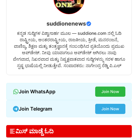
suddionenews
ಕನ್ನಡ ಸುದ್ದಿಗಳ ವಿಶ್ವಾಸಾರ್ಹ ಮೂಲ — suddione.com ನಲ್ಲಿ ಓದಿ
ರಾಷ್ಟ್ರೀಯ, ಅಂತರರಾಷ್ಟ್ರೀಯ, ರಾಜಕೀಯ, ಕ್ರೀಡೆ, ಮನರಂಜನೆ,
ವಾಣಿಜ್ಯ, ಶಿಕ್ಷಣ ಮತ್ತು ತಂತ್ರಜ್ಞಾನಕ್ಕೆ ಸಂಬಂಧಿಸಿದ ಪ್ರತಿಯೊಂದು ಪ್ರಮುಖ
ಅಪ್‌ಡೇಟ್. ನೀವು ಯಾವಾಗಲೂ ಅಪ್‌ಡೇಟ್ ಆಗಿರಲು ನಾವು
ವೇಗವಾದ, ನಿಖರವಾದ ಮತ್ತು ನಿಷ್ಪಕ್ಷಪಾತವಾದ ಸುದ್ದಿಗಳನ್ನು ಸರಳ ಹಾಗೂ
ಸ್ಪಷ್ಟ ಭಾಷೆಯಲ್ಲಿ ನೀಡುತ್ತೇವೆ. ಸಂಪಾದಕರು: ನಾಗೇಂದ್ರ ರೆಡ್ಡಿ ಪಿ.ಎಲ್
Join WhatsApp
Join Now
Join Telegram
Join Now
ಮಿಸ್ ಮಾಡ್ದೆ ಓದಿ