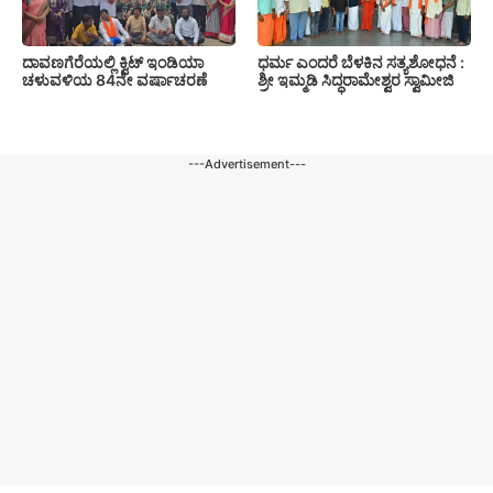
ದಾವಣಗೆರೆಯಲ್ಲಿ ಕ್ವಿಟ್ ಇಂಡಿಯಾ
ಧರ್ಮ ಎಂದರೆ ಬೆಳಕಿನ ಸತ್ಯಶೋಧನೆ :
ಚಳುವಳಿಯ 84ನೇ ವರ್ಷಾಚರಣೆ
ಶ್ರೀ ಇಮ್ಮಡಿ ಸಿದ್ಧರಾಮೇಶ್ವರ ಸ್ವಾಮೀಜಿ
---Advertisement---