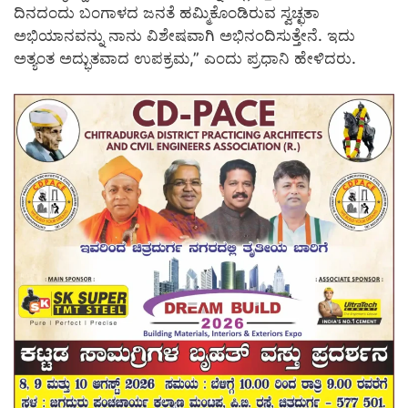
ದಿನದಂದು ಬಂಗಾಳದ ಜನತೆ ಹಮ್ಮಿಕೊಂಡಿರುವ ಸ್ವಚ್ಛತಾ
ಅಭಿಯಾನವನ್ನು ನಾನು ವಿಶೇಷವಾಗಿ ಅಭಿನಂದಿಸುತ್ತೇನೆ. ಇದು
ಅತ್ಯಂತ ಅದ್ಭುತವಾದ ಉಪಕ್ರಮ,” ಎಂದು ಪ್ರಧಾನಿ ಹೇಳಿದರು.