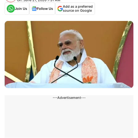
Add as a preferred
Join Us
Follow Us
source on Google
---Advertisement---