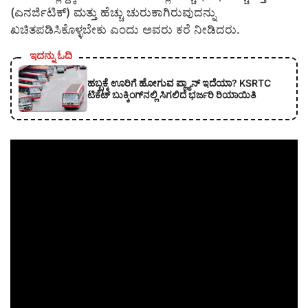
(ಎನರ್ಜಿಟಿಕ್) ಮತ್ತು ಹೆಚ್ಚು ಚುರುಕಾಗಿರುವುದನ್ನು
ಖಚಿತಪಡಿಸಿಕೊಳ್ಳಬೇಕು ಎಂದು ಅವರು ಕರೆ ನೀಡಿದರು.
ಇದನ್ನು ಓದಿ
ಹಬ್ಬಕ್ಕೆ ಊರಿಗೆ ಹೋಗುವ ಪ್ಲ್ಯಾನ್ ಇದೆಯಾ? KSRTC
ಟಿಕೆಟ್ ಬುಕ್ಕಿಂಗ್‌ನಲ್ಲಿ ಸಿಗಲಿದೆ ಭರ್ಜರಿ ರಿಯಾಯಿತಿ