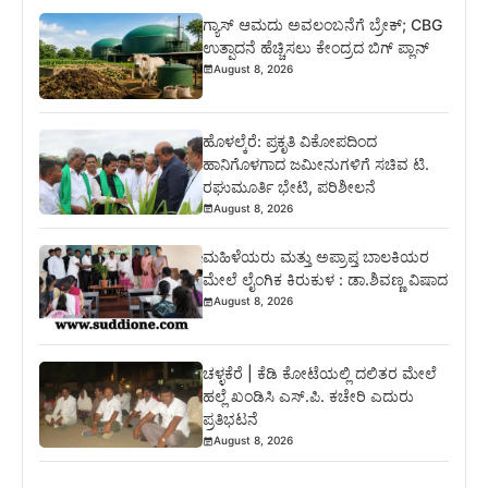
ಗ್ಯಾಸ್ ಆಮದು ಅವಲಂಬನೆಗೆ ಬ್ರೇಕ್; CBG
ಉತ್ಪಾದನೆ ಹೆಚ್ಚಿಸಲು ಕೇಂದ್ರದ ಬಿಗ್ ಪ್ಲಾನ್
August 8, 2026
ಹೊಳಲ್ಕೆರೆ: ಪ್ರಕೃತಿ ವಿಕೋಪದಿಂದ
ಹಾನಿಗೊಳಗಾದ ಜಮೀನುಗಳಿಗೆ ಸಚಿವ ಟಿ.
ರಘುಮೂರ್ತಿ ಭೇಟಿ, ಪರಿಶೀಲನೆ
August 8, 2026
ಮಹಿಳೆಯರು ಮತ್ತು ಅಪ್ರಾಪ್ತ ಬಾಲಕಿಯರ
ಮೇಲೆ ಲೈಂಗಿಕ ಕಿರುಕುಳ : ಡಾ.ಶಿವಣ್ಣ ವಿಷಾದ
August 8, 2026
ಚಳ್ಳಕೆರೆ | ಕೆಡಿ ಕೋಟೆಯಲ್ಲಿ ದಲಿತರ ಮೇಲೆ
ಹಲ್ಲೆ ಖಂಡಿಸಿ ಎಸ್.ಪಿ. ಕಚೇರಿ ಎದುರು
ಪ್ರತಿಭಟನೆ
August 8, 2026