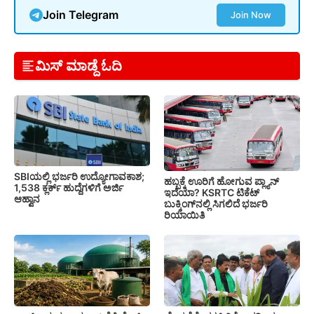
Join Telegram
Join Now
ಮಿಸ್ ಮಾಡ್ದೆ ಓದಿ
SBIಯಲ್ಲಿ ಭರ್ಜರಿ ಉದ್ಯೋಗಾವಕಾಶ;
ಹಬ್ಬಕ್ಕೆ ಊರಿಗೆ ಹೋಗುವ ಪ್ಲ್ಯಾನ್
1,538 ಕ್ಲರ್ಕ್ ಹುದ್ದೆಗಳಿಗೆ ಅರ್ಜಿ
ಇದೆಯಾ? KSRTC ಟಿಕೆಟ್
ಆಹ್ವಾನ
ಬುಕ್ಕಿಂಗ್‌ನಲ್ಲಿ ಸಿಗಲಿದೆ ಭರ್ಜರಿ
ರಿಯಾಯಿತಿ