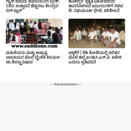
ಗ್ಯಾಸ್ ಆಮದು ಅವಲಂಬನೆಗೆ ಬ್ರೇಕ್;
ಹೊಳಲ್ಕೆರೆ: ಪ್ರಕೃತಿ ವಿಕೋಪದಿಂದ
CBG ಉತ್ಪಾದನೆ ಹೆಚ್ಚಿಸಲು ಕೇಂದ್ರದ
ಹಾನಿಗೊಳಗಾದ ಜಮೀನುಗಳಿಗೆ ಸಚಿವ
ಬಿಗ್ ಪ್ಲಾನ್
ಟಿ. ರಘುಮೂರ್ತಿ ಭೇಟಿ, ಪರಿಶೀಲನೆ
ಚಳ್ಳಕೆರೆ | ಕೆಡಿ ಕೋಟೆಯಲ್ಲಿ ದಲಿತರ
ಮಹಿಳೆಯರು ಮತ್ತು ಅಪ್ರಾಪ್ತ
ಮೇಲೆ ಹಲ್ಲೆ ಖಂಡಿಸಿ ಎಸ್.ಪಿ. ಕಚೇರಿ
ಬಾಲಕಿಯರ ಮೇಲೆ ಲೈಂಗಿಕ ಕಿರುಕುಳ :
ಎದುರು ಪ್ರತಿಭಟನೆ
ಡಾ.ಶಿವಣ್ಣ ವಿಷಾದ
---Advertisement---