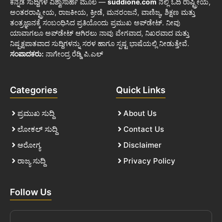
ಕನ್ನಡ ಸುದ್ದಿಗಳ ವಿಶ್ವಾಸಾರ್ಹ ಮೂಲ —
suddione.com
ನಲ್ಲಿ ಓದಿ ರಾಷ್ಟ್ರೀಯ,
ಅಂತರರಾಷ್ಟ್ರೀಯ, ರಾಜಕೀಯ, ಕ್ರೀಡೆ, ಮನರಂಜನೆ, ವಾಣಿಜ್ಯ, ಶಿಕ್ಷಣ ಮತ್ತು
ತಂತ್ರಜ್ಞಾನಕ್ಕೆ ಸಂಬಂಧಿಸಿದ ಪ್ರತಿಯೊಂದು ಪ್ರಮುಖ ಅಪ್‌ಡೇಟ್. ನೀವು
ಯಾವಾಗಲೂ ಅಪ್‌ಡೇಟ್ ಆಗಿರಲು ನಾವು ವೇಗವಾದ, ನಿಖರವಾದ ಮತ್ತು
ನಿಷ್ಪಕ್ಷಪಾತವಾದ ಸುದ್ದಿಗಳನ್ನು ಸರಳ ಹಾಗೂ ಸ್ಪಷ್ಟ ಭಾಷೆಯಲ್ಲಿ ನೀಡುತ್ತೇವೆ.
ಸಂಪಾದಕರು:
ನಾಗೇಂದ್ರ ರೆಡ್ಡಿ ಪಿ.ಎಲ್
Categories
Quick Links
ಪ್ರಮುಖ ಸುದ್ದಿ
About Us
ಲೋಕಲ್ ಸುದ್ದಿ
Contact Us
ಆರೋಗ್ಯ
Disclaimer
ರಾಜ್ಯ ಸುದ್ದಿ
Privacy Policy
Follow Us