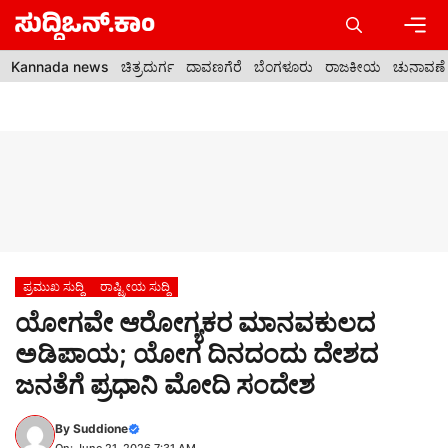
Skip
to
content
Men
Kannada news
ಚಿತ್ರದುರ್ಗ
ದಾವಣಗೆರೆ
ಬೆಂಗಳೂರು
ರಾಜಕೀಯ
ಚುನಾವಣೆ
ಪ್ರಮುಖ ಸುದ್ದಿ
ರಾಷ್ಟ್ರೀಯ ಸುದ್ದಿ
ಯೋಗವೇ ಆರೋಗ್ಯಕರ ಮಾನವಕುಲದ
ಅಡಿಪಾಯ; ಯೋಗ ದಿನದಂದು ದೇಶದ
ಜನತೆಗೆ ಪ್ರಧಾನಿ ಮೋದಿ ಸಂದೇಶ
By
Suddione
On: June 21, 2026 7:31 AM