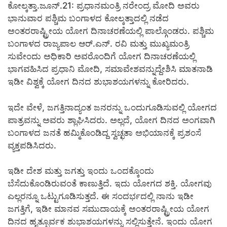
ಕೋಲ್ಕತ್ತಾ.ಜೂನ್.21: ಪ್ರಧಾನಮಂತ್ರಿ ನರೇಂದ್ರ ಮೋದಿ ಅವರು
ಭಾನುವಾರ ಪಶ್ಚಿಮ ಬಂಗಾಳದ ಕೋಲ್ಕತ್ತಾದಲ್ಲಿ ನಡೆದ
ಅಂತರರಾಷ್ಟ್ರೀಯ ಯೋಗ ದಿನಾಚರಣೆಯಲ್ಲಿ ಪಾಲ್ಗೊಂಡರು. ಪಶ್ಚಿಮ
ಬಂಗಾಳದ ರಾಜ್ಯಪಾಲ ಆರ್.ಎನ್. ರವಿ ಮತ್ತು ಮುಖ್ಯಮಂತ್ರಿ
ಸುವೇಂದು ಅಧಿಕಾರಿ ಅವರೊಂದಿಗೆ ಯೋಗ ದಿನಾಚರಣೆಯಲ್ಲಿ
ಭಾಗವಹಿಸಿದ ಪ್ರಧಾನಿ ಮೋದಿ, ಸಮಾವೇಶವನ್ನುದ್ದೇಶಿಸಿ ಮಾತನಾಡಿ
ಇಡೀ ವಿಶ್ವಕ್ಕೆ ಯೋಗ ದಿನದ ಶುಭಾಶಯಗಳನ್ನು ಕೋರಿದರು.
ಇದೇ ವೇಳೆ, ಜಗತ್ತಿನಾದ್ಯಂತ ಜನರನ್ನು ಒಂದುಗೂಡಿಸುವಲ್ಲಿ ಯೋಗದ
ಪಾತ್ರವನ್ನು ಅವರು ಶ್ಲಾಘಿಸಿದರು. ಅಲ್ಲದೆ, ಯೋಗ ದಿನದ ಅಂಗವಾಗಿ
ಬಂಗಾಳದ ಜನತೆ ಹಮ್ಮಿಕೊಂಡಿದ್ದ ಸ್ವಚ್ಛತಾ ಅಭಿಯಾನಕ್ಕೆ ಪ್ರಶಂಸೆ
ವ್ಯಕ್ತಪಡಿಸಿದರು.
ಇಡೀ ದೇಶ ಮತ್ತು ಜಗತ್ತು ಇಂದು ಒಂದಕ್ಕೊಂದು
ಬೆಸೆದುಕೊಂಡಿರುವಂತೆ ಕಾಣುತ್ತಿದೆ. ಇದು ಯೋಗದ ಶಕ್ತಿ. ಯೋಗವು
ಎಲ್ಲರನ್ನೂ ಒಟ್ಟುಗೂಡಿಸುತ್ತದೆ. ಈ ಸಂದರ್ಭದಲ್ಲಿ ನಾನು ಇಡೀ
ಜಗತ್ತಿಗೆ, ಇಡೀ ಮಾನವ ಸಮುದಾಯಕ್ಕೆ ಅಂತರರಾಷ್ಟ್ರೀಯ ಯೋಗ
ದಿನದ ಹೃತ್ಪೂರ್ವಕ ಶುಭಾಶಯಗಳನ್ನು ಸಲ್ಲಿಸುತ್ತೇನೆ. ಇಂದು ಯೋಗ