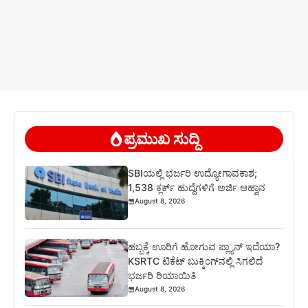
ಪ್ರಮುಖ ಸುದ್ದಿ
SBIಯಲ್ಲಿ ಭರ್ಜರಿ ಉದ್ಯೋಗಾವಕಾಶ;
1,538 ಕ್ಲರ್ಕ್ ಹುದ್ದೆಗಳಿಗೆ ಅರ್ಜಿ ಆಹ್ವಾನ
August 8, 2026
ಹಬ್ಬಕ್ಕೆ ಊರಿಗೆ ಹೋಗುವ ಪ್ಲ್ಯಾನ್ ಇದೆಯಾ?
KSRTC ಟಿಕೆಟ್ ಬುಕ್ಕಿಂಗ್‌ನಲ್ಲಿ ಸಿಗಲಿದೆ
ಭರ್ಜರಿ ರಿಯಾಯಿತಿ
August 8, 2026