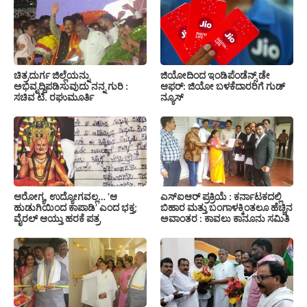
ಚಿತ್ರದುರ್ಗ ಜಿಲ್ಲೆಯನ್ನು
ಜಿಯೋದಿಂದ ಇಂಡಿಪೆಂಡೆನ್ಸ್ ಡೇ
ಅಭಿವೃದ್ದಿಪಡಿಸುವುದು ನನ್ನ ಗುರಿ :
ಆಫರ್: ಜಿಯೋ ಬಳಕೆದಾರರಿಗೆ ಗುಡ್
ಸಚಿವ ಟಿ. ರಘುಮೂರ್ತಿ
ನ್ಯೂಸ್
ಆರೋಗ್ಯ, ಉದ್ಯೋಗವಲ್ಲ… ‘ಆ
ಎಸ್‍ಐಆರ್ ಪ್ರಕ್ರಿಯೆ : ಕರ್ನಾಟಕದಲ್ಲಿ
ಹುಡುಗಿಯಿಂದ ಕಾಪಾಡಿ’ ಎಂದ ಭಕ್ತ;
ಬಿಹಾರ ಮತ್ತು ಬಂಗಾಳಕ್ಕಿಂತಲೂ ಹೆಚ್ಚಿನ
ವೈರಲ್ ಆಯ್ತು ಹರಕೆ ಪತ್ರ
ಅವಾಂತರ : ಕಾವಲು ಕಾನೂನು ಸಮಿತಿ