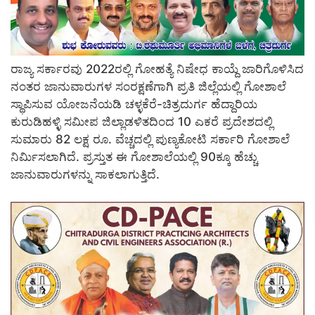
ರಾಜ್ಯ ಸರ್ಕಾರವು 2022ರಲ್ಲಿ ಗೋಹತ್ಯೆ ನಿಷೇಧ ಕಾಯ್ದೆ ಜಾರಿಗೊಳಿಸಿದ
ನಂತರ ಜಾನುವಾರುಗಳ ಸಂರಕ್ಷಣೆಗಾಗಿ ಪ್ರತಿ ಜಿಲ್ಲೆಯಲ್ಲಿ ಗೋಶಾಲೆ
ಸ್ಥಾಪಿಸುವ ಯೋಜನೆಯಡಿ ಚಳ್ಳಕೆರೆ-ಚಿತ್ರದುರ್ಗ ಹೆದ್ದಾರಿಯ
ಕುರುಡಿಹಳ್ಳಿ ಸಮೀಪ ಜಿಲ್ಲಾಡಳಿತದಿಂದ 10 ಎಕರೆ ಪ್ರದೇಶದಲ್ಲಿ
ಸುಮಾರು 82 ಲಕ್ಷ ರೂ. ವೆಚ್ಚದಲ್ಲಿ ಪುಣ್ಯಕೋಟಿ ಸರ್ಕಾರಿ ಗೋಶಾಲೆ
ನಿರ್ಮಿಸಲಾಗಿದೆ. ಪ್ರಸ್ತುತ ಈ ಗೋಶಾಲೆಯಲ್ಲಿ 90ಕ್ಕೂ ಹೆಚ್ಚು
ಜಾನುವಾರುಗಳನ್ನು ಸಾಕಲಾಗುತ್ತಿದೆ.