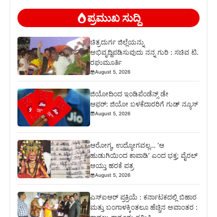
ಪ್ರಮುಖ ಸುದ್ದಿ
ಚಿತ್ರದುರ್ಗ ಜಿಲ್ಲೆಯನ್ನು
ಅಭಿವೃದ್ದಿಪಡಿಸುವುದು ನನ್ನ ಗುರಿ : ಸಚಿವ ಟಿ.
ರಘುಮೂರ್ತಿ
August 5, 2026
ಜಿಯೋದಿಂದ ಇಂಡಿಪೆಂಡೆನ್ಸ್ ಡೇ
ಆಫರ್: ಜಿಯೋ ಬಳಕೆದಾರರಿಗೆ ಗುಡ್ ನ್ಯೂಸ್
August 5, 2026
ಆರೋಗ್ಯ, ಉದ್ಯೋಗವಲ್ಲ… ‘ಆ
ಹುಡುಗಿಯಿಂದ ಕಾಪಾಡಿ’ ಎಂದ ಭಕ್ತ; ವೈರಲ್
ಆಯ್ತು ಹರಕೆ ಪತ್ರ
August 5, 2026
ಎಸ್‍ಐಆರ್ ಪ್ರಕ್ರಿಯೆ : ಕರ್ನಾಟಕದಲ್ಲಿ ಬಿಹಾರ
ಮತ್ತು ಬಂಗಾಳಕ್ಕಿಂತಲೂ ಹೆಚ್ಚಿನ ಅವಾಂತರ :