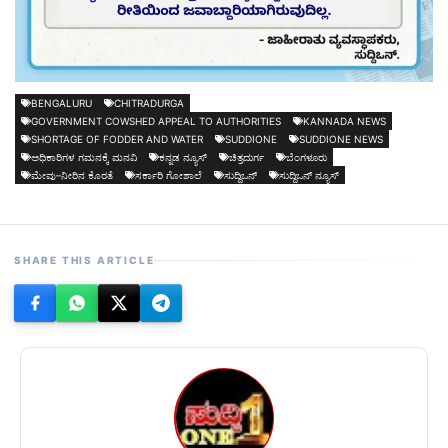
BENGALURU
CHITRADURGA
GOVERNMENT COWSHED APPEAL TO AUTHORITIES
KANNADA NEWS
SHORTAGE OF FODDER AND WATER
SUDDIONE
SUDDIONE NEWS
ಅಧಿಕಾರಿಗಳ ಗಮನಕ್ಕೆ ಮನವಿ
ಕನ್ನಡ ನ್ಯೂಸ್
ಚಿತ್ರದುರ್ಗ
ಬೆಂಗಳೂರು
ಮೇವು–ನೀರಿನ ಕೊರತೆ
ಸರ್ಕಾರಿ ಗೋಶಾಲೆ
ಸುದ್ದಿಒನ್
ಸುದ್ದಿಒನ್ ನ್ಯೂಸ್
SHARE THIS ARTICLE