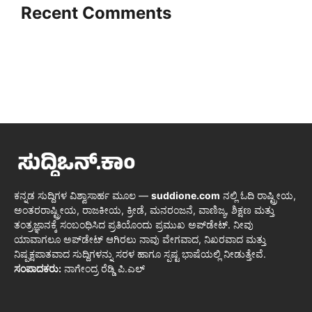
Recent Comments
ಕನ್ನಡ ಸುದ್ದಿಗಳ ವಿಶ್ವಾಸಾರ್ಹ ಮೂಲ —
suddione.com
ನಲ್ಲಿ ಓದಿ ರಾಷ್ಟ್ರೀಯ,
ಅಂತರರಾಷ್ಟ್ರೀಯ, ರಾಜಕೀಯ, ಕ್ರೀಡೆ, ಮನರಂಜನೆ, ವಾಣಿಜ್ಯ, ಶಿಕ್ಷಣ ಮತ್ತು
ತಂತ್ರಜ್ಞಾನಕ್ಕೆ ಸಂಬಂಧಿಸಿದ ಪ್ರತಿಯೊಂದು ಪ್ರಮುಖ ಅಪ್‌ಡೇಟ್. ನೀವು
ಯಾವಾಗಲೂ ಅಪ್‌ಡೇಟ್ ಆಗಿರಲು ನಾವು ವೇಗವಾದ, ನಿಖರವಾದ ಮತ್ತು
ನಿಷ್ಪಕ್ಷಪಾತವಾದ ಸುದ್ದಿಗಳನ್ನು ಸರಳ ಹಾಗೂ ಸ್ಪಷ್ಟ ಭಾಷೆಯಲ್ಲಿ ನೀಡುತ್ತೇವೆ.
ಸಂಪಾದಕರು:
ನಾಗೇಂದ್ರ ರೆಡ್ಡಿ ಪಿ.ಎಲ್