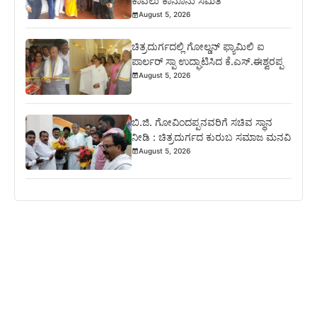
ಕಾವಲು ಕಾನೂನು ಸಮಿತಿ
August 5, 2026
ಚಿತ್ರದುರ್ಗದಲ್ಲಿ ಗೋಲ್ಡನ್ ಫ್ಯಾಮಿಲಿ ಐ
ಪಾರ್ಲರ್ ಸ್ಪಾ ಉದ್ಘಾಟಿಸಿದ ಕೆ.ಎಸ್.ಈಶ್ವರಪ್ಪ
August 5, 2026
ಬಿ.ಜಿ. ಗೋವಿಂದಪ್ಪನವರಿಗೆ ಸಚಿವ ಸ್ಥಾನ
ನೀಡಿ : ಚಿತ್ರದುರ್ಗದ ಕುರುಬ ಸಮಾಜ ಮನವಿ
August 5, 2026