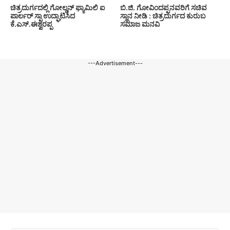
ಚಿತ್ರದುರ್ಗದಲ್ಲಿ ಗೋಲ್ಡನ್ ಫ್ಯಾಮಿಲಿ ಐ
ಬಿ.ಜಿ. ಗೋವಿಂದಪ್ಪನವರಿಗೆ ಸಚಿವ
ಪಾರ್ಲರ್ ಸ್ಪಾ ಉದ್ಘಾಟಿಸಿದ
ಸ್ಥಾನ ನೀಡಿ : ಚಿತ್ರದುರ್ಗದ ಕುರುಬ
ಕೆ.ಎಸ್.ಈಶ್ವರಪ್ಪ
ಸಮಾಜ ಮನವಿ
---Advertisement---