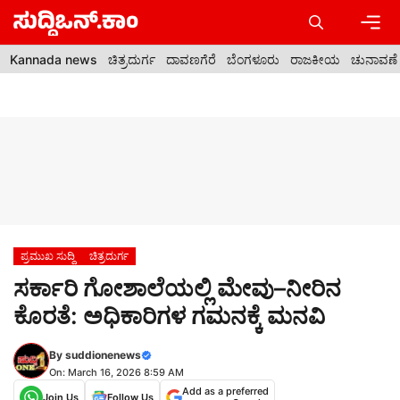
Skip
to
content
Men
Kannada news
ಚಿತ್ರದುರ್ಗ
ದಾವಣಗೆರೆ
ಬೆಂಗಳೂರು
ರಾಜಕೀಯ
ಚುನಾವಣೆ
ಪ್ರಮುಖ ಸುದ್ದಿ
ಚಿತ್ರದುರ್ಗ
ಸರ್ಕಾರಿ ಗೋಶಾಲೆಯಲ್ಲಿ ಮೇವು–ನೀರಿನ
ಕೊರತೆ: ಅಧಿಕಾರಿಗಳ ಗಮನಕ್ಕೆ ಮನವಿ
By
suddionenews
On: March 16, 2026 8:59 AM
Add as a preferred
Join Us
Follow Us