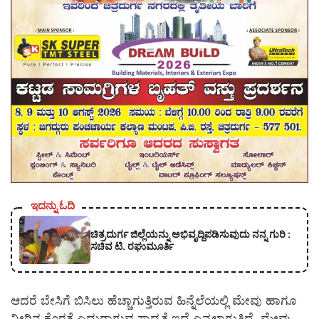
ಇದನ್ನು ಓದಿ
ಚಿತ್ರದುರ್ಗ ಜಿಲ್ಲೆಯನ್ನು ಅಭಿವೃದ್ದಿಪಡಿಸುವುದು ನನ್ನ ಗುರಿ :
ಸಚಿವ ಟಿ. ರಘುಮೂರ್ತಿ
ಆದರೆ ಬೇಸಿಗೆ ಬಿಸಿಲು ಹೆಚ್ಚಾಗುತ್ತಿರುವ ಹಿನ್ನೆಲೆಯಲ್ಲಿ ಮೇವು ಹಾಗೂ
ನೀರಿನ ಕೊರತೆ ಎದುರಾಗುವ ಸಾಧ್ಯತೆ ಇದೆ ಎನ್ನಲಾಗುತ್ತಿದೆ. ಮೇವು