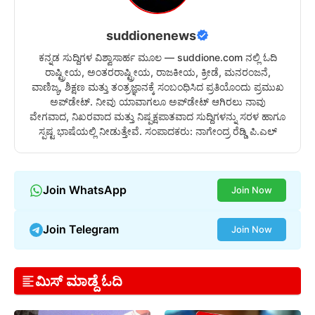
suddionenews
ಕನ್ನಡ ಸುದ್ದಿಗಳ ವಿಶ್ವಾಸಾರ್ಹ ಮೂಲ — suddione.com ನಲ್ಲಿ ಓದಿ
ರಾಷ್ಟ್ರೀಯ, ಅಂತರರಾಷ್ಟ್ರೀಯ, ರಾಜಕೀಯ, ಕ್ರೀಡೆ, ಮನರಂಜನೆ,
ವಾಣಿಜ್ಯ, ಶಿಕ್ಷಣ ಮತ್ತು ತಂತ್ರಜ್ಞಾನಕ್ಕೆ ಸಂಬಂಧಿಸಿದ ಪ್ರತಿಯೊಂದು ಪ್ರಮುಖ
ಅಪ್‌ಡೇಟ್. ನೀವು ಯಾವಾಗಲೂ ಅಪ್‌ಡೇಟ್ ಆಗಿರಲು ನಾವು
ವೇಗವಾದ, ನಿಖರವಾದ ಮತ್ತು ನಿಷ್ಪಕ್ಷಪಾತವಾದ ಸುದ್ದಿಗಳನ್ನು ಸರಳ ಹಾಗೂ
ಸ್ಪಷ್ಟ ಭಾಷೆಯಲ್ಲಿ ನೀಡುತ್ತೇವೆ. ಸಂಪಾದಕರು: ನಾಗೇಂದ್ರ ರೆಡ್ಡಿ ಪಿ.ಎಲ್
Join WhatsApp
Join Now
Join Telegram
Join Now
ಮಿಸ್ ಮಾಡ್ದೆ ಓದಿ