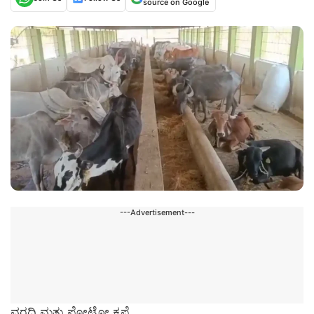
source on Google
---Advertisement---
ವರದಿ ಮತ್ತು ಫೋಟೋ ಕೃಪೆ