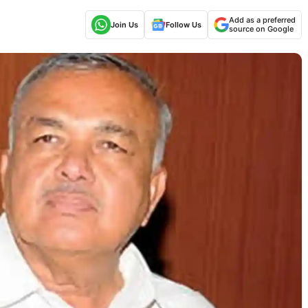
Add as a preferred
Join Us
Follow Us
source on Google