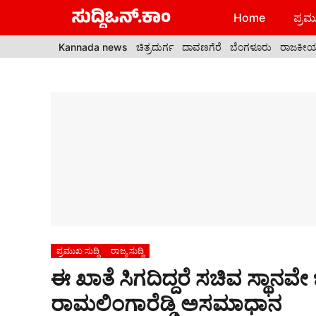
Skip
Home
ಪ್ರಮು
to
content
Kannada news
ಚಿತ್ರದುರ್ಗ
ದಾವಣಗೆರೆ
ಬೆಂಗಳೂರು
ರಾಜಕೀ
ಪ್ರಮುಖ ಸುದ್ದಿ
ರಾಜ್ಯ ಸುದ್ದಿ
ಈ ಖಾತೆ ಸಿಗದಿದ್ದರೆ ಸಚಿವ ಸ್ಥಾನವ
ರಾಮಲಿಂಗಾರೆಡ್ಡಿ ಅಸಮಾಧಾನ