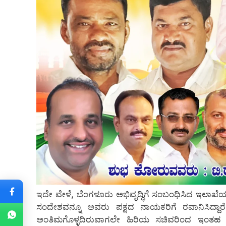
ಇದೇ ವೇಳೆ, ಬೆಂಗಳೂರು ಅಭಿವೃದ್ಧಿಗೆ ಸಂಬಂಧಿಸಿದ ಇಲಾಖೆಯ ಜವಾ
ಸಂದೇಶವನ್ನೂ ಅವರು ಪಕ್ಷದ ನಾಯಕರಿಗೆ ರವಾನಿಸಿದ್ದಾ
ಅಂತಿಮಗೊಳ್ಳದಿರುವಾಗಲೇ ಹಿರಿಯ ಸಚಿವರಿಂದ ಇಂತಹ ಬೇ