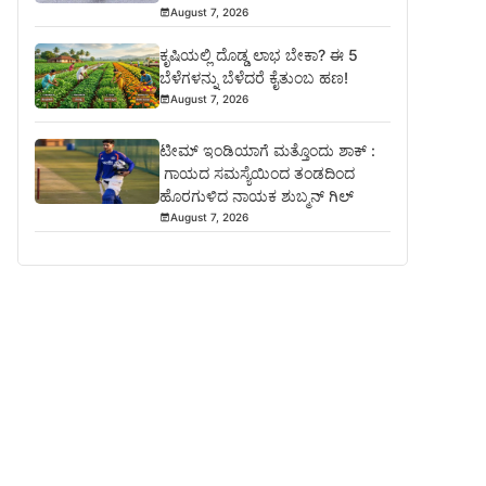
August 7, 2026
ಕೃಷಿಯಲ್ಲಿ ದೊಡ್ಡ ಲಾಭ ಬೇಕಾ? ಈ 5
ಬೆಳೆಗಳನ್ನು ಬೆಳೆದರೆ ಕೈತುಂಬ ಹಣ!
August 7, 2026
ಟೀಮ್ ಇಂಡಿಯಾಗೆ ಮತ್ತೊಂದು ಶಾಕ್ :
ಗಾಯದ ಸಮಸ್ಯೆಯಿಂದ ತಂಡದಿಂದ
ಹೊರಗುಳಿದ ನಾಯಕ ಶುಬ್ಮನ್ ಗಿಲ್
August 7, 2026