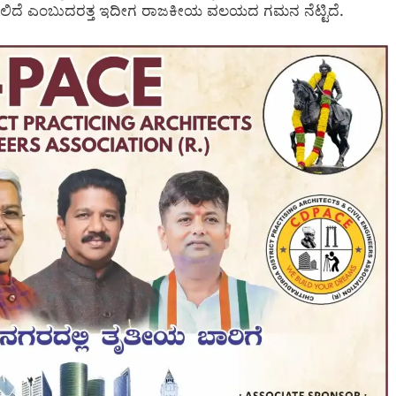
ನಾಗಲಿದೆ ಎಂಬುದರತ್ತ ಇದೀಗ ರಾಜಕೀಯ ವಲಯದ ಗಮನ ನೆಟ್ಟಿದೆ.