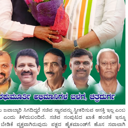
ಬ್ದಾರಿ ಸಿಗದಿದ್ದರೆ ಸಚಿವ ಸ್ಥಾನವನ್ನು ಸ್ವೀಕರಿಸುವ ಆಸಕ್ತಿ ಇಲ್ಲ ಎಂಬ
ರೆ ಎಂದು ತಿಳಿದುಬಂದಿದೆ. ಸಚಿವ ಸಂಪುಟದ ಖಾತೆ ಹಂಚಿಕೆ ಇನ್ನೂ
ಡಿಕೆ ವ್ಯಕ್ತವಾಗಿರುವುದು ಪಕ್ಷದ ಹೈಕಮಾಂಡ್‌ಗೆ ಹೊಸ ಸವಾಲಾಗಿ