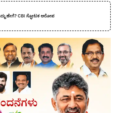
 ಆಗಿದ್ದು ಹೇಗೆ? CBI ಸ್ಫೋಟಕ ಆರೋಪ