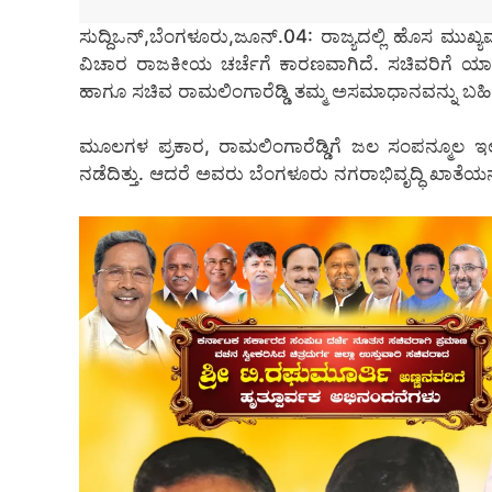
ಸುದ್ದಿಒನ್,ಬೆಂಗಳೂರು,ಜೂನ್.04: ರಾಜ್ಯದಲ್ಲಿ ಹೊಸ ಮುಖ್ಯಮಂ
ವಿಚಾರ ರಾಜಕೀಯ ಚರ್ಚೆಗೆ ಕಾರಣವಾಗಿದೆ. ಸಚಿವರಿಗೆ 
ಹಾಗೂ ಸಚಿವ ರಾಮಲಿಂಗಾರೆಡ್ಡಿ ತಮ್ಮ ಅಸಮಾಧಾನವನ್ನು ಬಹಿರಂಗವ
ಮೂಲಗಳ ಪ್ರಕಾರ, ರಾಮಲಿಂಗಾರೆಡ್ಡಿಗೆ ಜಲ ಸಂಪನ್ಮೂಲ ಇಲಾ
ನಡೆದಿತ್ತು. ಆದರೆ ಅವರು ಬೆಂಗಳೂರು ನಗರಾಭಿವೃದ್ಧಿ ಖಾತೆಯನ್ನೇ