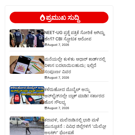
ಪ್ರಮುಖ ಸುದ್ದಿ
NEET-UG ಪ್ರಶ್ನೆ ಪತ್ರಿಕೆ ಸೋರಿಕೆ ಆಗಿದ್ದು
ಹೇಗೆ? CBI ಸ್ಫೋಟಕ ಆರೋಪ
August 7, 2026
ಮನೆಯಲ್ಲೇ ಕುಳಿತು ಆಧಾರ್ ಕಾರ್ಡ್‌ನಲ್ಲಿ
ವಿಳಾಸ ಬದಲಾಯಿಬಹುದು; ಇಲ್ಲಿದೆ
ಸಂಪೂರ್ಣ ವಿವರ
August 7, 2026
ಕಳೆದುಹೋದ ಮೊಬೈಲ್ ಅನ್ನು
ಆನ್‌ಲೈನ್‌ನಲ್ಲೇ ಬ್ಲಾಕ್ ಮಾಡಿ! ಸರ್ಕಾರದ
ಹೊಸ ಸೌಲಭ್ಯ
August 7, 2026
ಕರಾವಳಿ, ಮಲೆನಾಡಿನಲ್ಲಿ ಭಾರಿ ಮಳೆ
ಮುನ್ಸೂಚನೆ : ವಿವಿಧ ಜಿಲ್ಲೆಗಳಿಗೆ ‘ಯೆಲ್ಲೋ
ಅಲರ್ಟ್’ ಘೋಷಣೆ