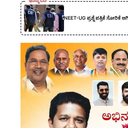
ಇದನ್ನು ಓದಿ
NEET-UG ಪ್ರಶ್ನೆ ಪತ್ರಿಕೆ ಸೋರಿಕೆ