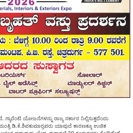
. ಗ್ಯಾರೆಂಟಿ ಯೋಜನೆಗಳನ್ನು ರಾಜ್ಯ ಸರ್ಕಾರ ನಿಲ್ಲಿಸುತ್ತದೆಂದು
ಂತ್ರಿ ಡಿ.ಕೆ.ಶಿವಕುಮಾರ್‍ರವರು ಯಾವುದೆ ಕಾರಣಕ್ಕೂ ಉಚಿತ