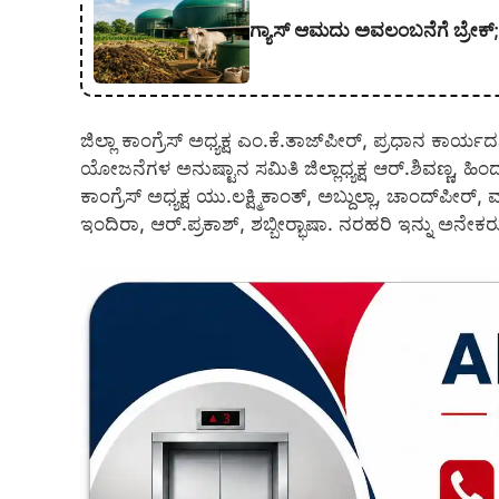
ಗ್ಯಾಸ್ ಆಮದು ಅವಲಂಬನೆಗೆ ಬ್ರೇಕ್; 
ಜಿಲ್ಲಾ ಕಾಂಗ್ರೆಸ್ ಅಧ್ಯಕ್ಷ ಎಂ.ಕೆ.ತಾಜ್‍ಪೀರ್, ಪ್ರಧಾನ ಕಾರ್
ಯೋಜನೆಗಳ ಅನುಷ್ಟಾನ ಸಮಿತಿ ಜಿಲ್ಲಾಧ್ಯಕ್ಷ ಆರ್.ಶಿವಣ್ಣ, ಹಿ
ಕಾಂಗ್ರೆಸ್ ಅಧ್ಯಕ್ಷ ಯು.ಲಕ್ಷ್ಮಿಕಾಂತ್, ಅಬ್ದುಲ್ಲಾ, ಚಾಂದ್‍ಪೀರ
ಇಂದಿರಾ, ಆರ್.ಪ್ರಕಾಶ್, ಶಬ್ಬೀರ್‍ಭಾಷಾ. ನರಹರಿ ಇನ್ನು ಅನೇಕ