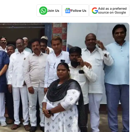
Add as a preferred
Join Us
Follow Us
source on Google