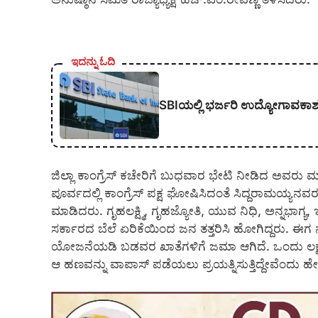
ಇದನ್ನು ಓದಿ
SBIಯಲ್ಲಿ ಭರ್ಜರಿ ಉದ್ಯೋಗಾವಕಾಶ; 1,
ಜಿಲ್ಲಾ ಕಾಂಗ್ರೆಸ್ ಕಚೇರಿಗೆ ಬುಧವಾರ ಭೇಟಿ ನೀಡಿದ ಅವರ
ಪೂರ್ವದಲ್ಲಿ ಕಾಂಗ್ರೆಸ್ ಪಕ್ಷ ಘೋಷಿಸಿದಂತೆ ಸಿದ್ದರಾಮಯ್ಯ
ಮಾಡಿದರು. ಗೃಹಲಕ್ಷ್ಮಿ, ಗೃಹಜ್ಯೋತಿ, ಯುವ ನಿಧಿ, ಅನ್ನಭಾಗ್ಯ
ಸರ್ಕಾರದ ಬೆಲೆ ಏರಿಕೆಯಿಂದ ಜನ ತತ್ತರಿಸಿ ಹೋಗಿದ್ದರು. ಈಗ ನೆ
ಯೋಜನೆಯಡಿ ಬಡವರ ಖಾತೆಗಳಿಗೆ ಜಮಾ ಆಗಿದೆ. ಒಂದು ಲಕ್ಷ
ಆ ಹಣವನ್ನು ವಾಪಾಸ್ ಪಡೆಯಲು ಪ್ರಯತ್ನಿಸುತ್ತಿದ್ದೇವೆಂದು ಹ