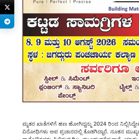
ಮೃತರ ಖಾತೆಗಳಿಗೆ ಹಣ ಹೋಗಿದ್ದನ್ನು 2024 ರಿಂದ ನಿಲ್ಲಿಸಿದ್ದೇವೆ
ವಿರೋಧಿಗಳು ಅಪ ಪ್ರಚಾರದಲ್ಲಿ ತೊಡಗಿದ್ದಾರೆ. ನೂತನ ಮುಖ್ಯಮ