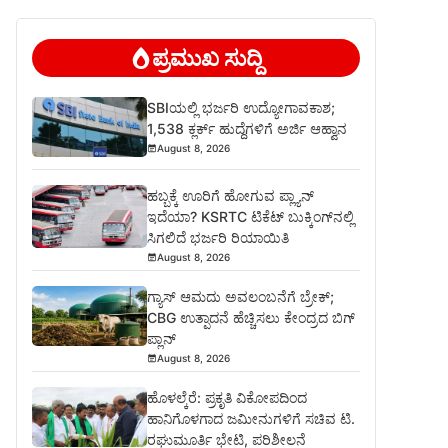
ಪ್ರಮುಖ ಸುದ್ದಿ
SBIಯಲ್ಲಿ ಭರ್ಜರಿ ಉದ್ಯೋಗಾವಕಾಶ;
1,538 ಕ್ಲರ್ಕ್ ಹುದ್ದೆಗಳಿಗೆ ಅರ್ಜಿ ಆಹ್ವಾನ
August 8, 2026
ಹಬ್ಬಕ್ಕೆ ಊರಿಗೆ ಹೋಗುವ ಪ್ಲ್ಯಾನ್
ಇದೆಯಾ? KSRTC ಟಿಕೆಟ್ ಬುಕ್ಕಿಂಗ್‌ನಲ್ಲಿ
ಸಿಗಲಿದೆ ಭರ್ಜರಿ ರಿಯಾಯಿತಿ
August 8, 2026
ಗ್ಯಾಸ್ ಆಮದು ಅವಲಂಬನೆಗೆ ಬ್ರೇಕ್;
CBG ಉತ್ಪಾದನೆ ಹೆಚ್ಚಿಸಲು ಕೇಂದ್ರದ ಬಿಗ್
ಪ್ಲಾನ್
August 8, 2026
ಹೊಳಲ್ಕೆರೆ: ಪ್ರಕೃತಿ ವಿಕೋಪದಿಂದ
ಹಾನಿಗೊಳಗಾದ ಜಮೀನುಗಳಿಗೆ ಸಚಿವ ಟಿ.
ರಘುಮೂರ್ತಿ ಭೇಟಿ, ಪರಿಶೀಲನೆ