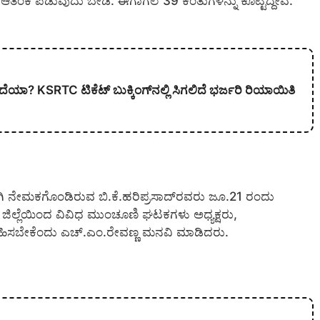
ಯಾರು ಆತಂಕ ಪಡುವುದು ಬೇಡ. ಈಗಾಗಲೆ 39 ಕಂತುಗಳನ್ನು ಕೊಟ್ಟಿದ್ದೇವೆ.
ದೆಯಾ? KSRTC ಟಿಕೆಟ್ ಬುಕ್ಕಿಂಗ್‌ನಲ್ಲಿ ಸಿಗಲಿದೆ ಭರ್ಜರಿ ರಿಯಾಯಿತಿ
ಷರಾಗಿ ನೇಮಕಗೊಂಡಿರುವ ಬಿ.ಕೆ.ಹರಿಪ್ರಸಾದ್‍ರವರು ಜೂ.21 ರಂದು
, ಜಿಲ್ಲೆಯಿಂದ ವಿವಿಧ ಮುಂಚೂಣಿ ಘಟಕಗಳು ಅಧ್ಯಕ್ಷರು,
ಾಗವಹಿಸಬೇಕೆಂದು ಎಚ್.ಎಂ.ರೇವಣ್ಣ ಮನವಿ ಮಾಡಿದರು.