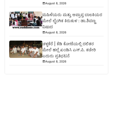
August 8, 2026
ಮಹಿಳೆಯರು ಮತ್ತು ಅಪ್ರಾಪ್ತ ಬಾಲಕಿಯರ
ಮೇಲೆ ಲೈಂಗಿಕ ಕಿರುಕುಳ : ಡಾ.ಶಿವಣ್ಣ
ವಿಷಾದ
August 8, 2026
ಚಳ್ಳಕೆರೆ | ಕೆಡಿ ಕೋಟೆಯಲ್ಲಿ ದಲಿತರ
ಮೇಲೆ ಹಲ್ಲೆ ಖಂಡಿಸಿ ಎಸ್.ಪಿ. ಕಚೇರಿ
ಎದುರು ಪ್ರತಿಭಟನೆ
August 8, 2026