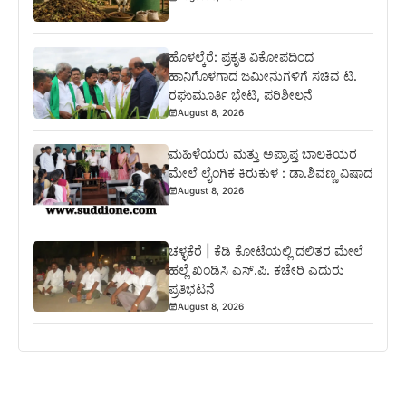
ಹೊಳಲ್ಕೆರೆ: ಪ್ರಕೃತಿ ವಿಕೋಪದಿಂದ
ಹಾನಿಗೊಳಗಾದ ಜಮೀನುಗಳಿಗೆ ಸಚಿವ ಟಿ.
ರಘುಮೂರ್ತಿ ಭೇಟಿ, ಪರಿಶೀಲನೆ
August 8, 2026
ಮಹಿಳೆಯರು ಮತ್ತು ಅಪ್ರಾಪ್ತ ಬಾಲಕಿಯರ
ಮೇಲೆ ಲೈಂಗಿಕ ಕಿರುಕುಳ : ಡಾ.ಶಿವಣ್ಣ ವಿಷಾದ
August 8, 2026
ಚಳ್ಳಕೆರೆ | ಕೆಡಿ ಕೋಟೆಯಲ್ಲಿ ದಲಿತರ ಮೇಲೆ
ಹಲ್ಲೆ ಖಂಡಿಸಿ ಎಸ್.ಪಿ. ಕಚೇರಿ ಎದುರು
ಪ್ರತಿಭಟನೆ
August 8, 2026