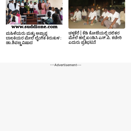
ಚಳ್ಳಕೆರೆ | ಕೆಡಿ ಕೋಟೆಯಲ್ಲಿ ದಲಿತರ
ಮಹಿಳೆಯರು ಮತ್ತು ಅಪ್ರಾಪ್ತ
ಮೇಲೆ ಹಲ್ಲೆ ಖಂಡಿಸಿ ಎಸ್.ಪಿ. ಕಚೇರಿ
ಬಾಲಕಿಯರ ಮೇಲೆ ಲೈಂಗಿಕ ಕಿರುಕುಳ :
ಎದುರು ಪ್ರತಿಭಟನೆ
ಡಾ.ಶಿವಣ್ಣ ವಿಷಾದ
---Advertisement---