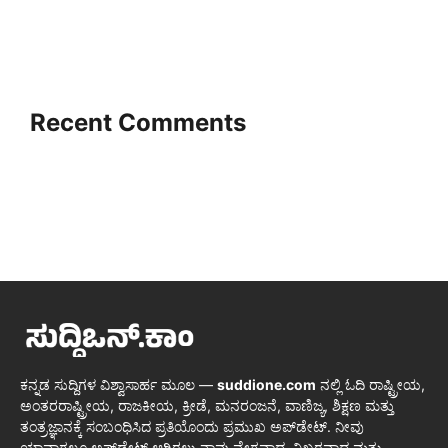
Recent Comments
ಕನ್ನಡ ಸುದ್ದಿಗಳ ವಿಶ್ವಾಸಾರ್ಹ ಮೂಲ —
suddione.com
ನಲ್ಲಿ ಓದಿ ರಾಷ್ಟ್ರೀಯ,
ಅಂತರರಾಷ್ಟ್ರೀಯ, ರಾಜಕೀಯ, ಕ್ರೀಡೆ, ಮನರಂಜನೆ, ವಾಣಿಜ್ಯ, ಶಿಕ್ಷಣ ಮತ್ತು
ತಂತ್ರಜ್ಞಾನಕ್ಕೆ ಸಂಬಂಧಿಸಿದ ಪ್ರತಿಯೊಂದು ಪ್ರಮುಖ ಅಪ್‌ಡೇಟ್. ನೀವು
ಯಾವಾಗಲೂ ಅಪ್‌ಡೇಟ್ ಆಗಿರಲು ನಾವು ವೇಗವಾದ, ನಿಖರವಾದ ಮತ್ತು