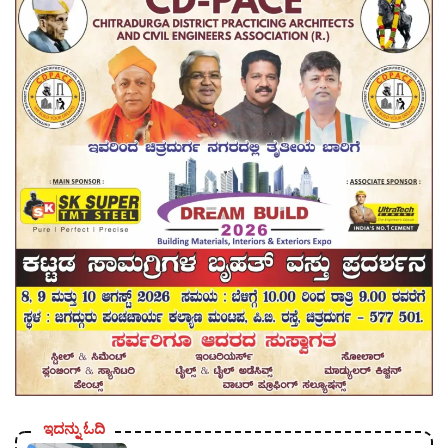
ಇದನ್ನು ಓದಿ