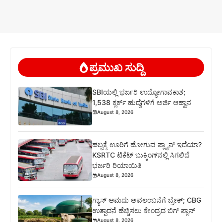
ಪ್ರಮುಖ ಸುದ್ದಿ
SBIಯಲ್ಲಿ ಭರ್ಜರಿ ಉದ್ಯೋಗಾವಕಾಶ;
1,538 ಕ್ಲರ್ಕ್ ಹುದ್ದೆಗಳಿಗೆ ಅರ್ಜಿ ಆಹ್ವಾನ
August 8, 2026
ಹಬ್ಬಕ್ಕೆ ಊರಿಗೆ ಹೋಗುವ ಪ್ಲ್ಯಾನ್ ಇದೆಯಾ?
KSRTC ಟಿಕೆಟ್ ಬುಕ್ಕಿಂಗ್‌ನಲ್ಲಿ ಸಿಗಲಿದೆ
ಭರ್ಜರಿ ರಿಯಾಯಿತಿ
August 8, 2026
ಗ್ಯಾಸ್ ಆಮದು ಅವಲಂಬನೆಗೆ ಬ್ರೇಕ್; CBG
ಉತ್ಪಾದನೆ ಹೆಚ್ಚಿಸಲು ಕೇಂದ್ರದ ಬಿಗ್ ಪ್ಲಾನ್
August 8, 2026