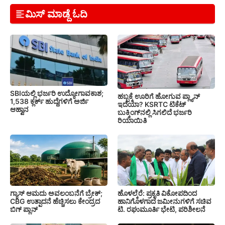
ಮಿಸ್ ಮಾಡ್ದೆ ಓದಿ
SBIಯಲ್ಲಿ ಭರ್ಜರಿ ಉದ್ಯೋಗಾವಕಾಶ;
ಹಬ್ಬಕ್ಕೆ ಊರಿಗೆ ಹೋಗುವ ಪ್ಲ್ಯಾನ್
1,538 ಕ್ಲರ್ಕ್ ಹುದ್ದೆಗಳಿಗೆ ಅರ್ಜಿ
ಇದೆಯಾ? KSRTC ಟಿಕೆಟ್
ಆಹ್ವಾನ
ಬುಕ್ಕಿಂಗ್‌ನಲ್ಲಿ ಸಿಗಲಿದೆ ಭರ್ಜರಿ
ರಿಯಾಯಿತಿ
ಗ್ಯಾಸ್ ಆಮದು ಅವಲಂಬನೆಗೆ ಬ್ರೇಕ್;
ಹೊಳಲ್ಕೆರೆ: ಪ್ರಕೃತಿ ವಿಕೋಪದಿಂದ
CBG ಉತ್ಪಾದನೆ ಹೆಚ್ಚಿಸಲು ಕೇಂದ್ರದ
ಹಾನಿಗೊಳಗಾದ ಜಮೀನುಗಳಿಗೆ ಸಚಿವ
ಬಿಗ್ ಪ್ಲಾನ್
ಟಿ. ರಘುಮೂರ್ತಿ ಭೇಟಿ, ಪರಿಶೀಲನೆ