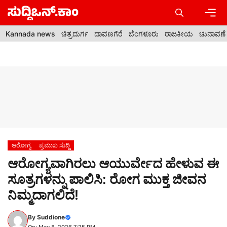
Skip
to
content
Men
Kannada news
ಚಿತ್ರದುರ್ಗ
ದಾವಣಗೆರೆ
ಬೆಂಗಳೂರು
ರಾಜಕೀಯ
ಚುನಾವಣೆ
ಆರೋಗ್ಯ
ಪ್ರಮುಖ ಸುದ್ದಿ
ಆರೋಗ್ಯವಾಗಿರಲು ಆಯುರ್ವೇದ ಹೇಳುವ ಈ
ಸೂತ್ರಗಳನ್ನು ಪಾಲಿಸಿ: ರೋಗ ಮುಕ್ತ ಜೀವನ
ನಿಮ್ಮದಾಗಲಿದೆ!
By
Suddione
On: May 8, 2026 7:25 PM