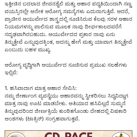
ಇತ್ತೀಚಿನ ಬದಲಾದ ಜೀವನಶೈಲಿ ಮತ್ತು ಆಹಾರ ಪದ್ಧತಿಯಿಂದಾಗಿ ಸಣ್ಣ
ವಯಸ್ಸಿನಲ್ಲೇ ಅನೇಕ ಆರೋಗ್ಯ ಸಮಸ್ಯೆಗಳು ಎದುರಾಗುತ್ತಿವೆ. ಆದರೆ,
ಪ್ರಾಚೀನ ಆಯುರ್ವೇದ ಶಾಸ್ತ್ರದಲ್ಲಿ ಸೂಚಿಸಿರುವ ಕೆಲವು ಸರಳ ಆಹಾರ
ನಿಯಮಗಳನ್ನು ಪಾಲಿಸುವ ಮೂಲಕ ನಾವು ದೀರ್ಘಕಾಲದವರೆಗೆ
ಸದೃಢವಾಗಿರಬಹುದು. ಆಯುರ್ವೇದದ ಪ್ರಕಾರ ನಾವು ಏನು
ತಿನ್ನುತ್ತೇವೆ ಎನ್ನುವುದಕ್ಕಿಂತ, ಅದನ್ನು ಹೇಗೆ ಮತ್ತು ಯಾವಾಗ ತಿನ್ನುತ್ತೇವೆ
ಎಂಬುದು ಬಹಳ ಮುಖ್ಯ.
ಆರೋಗ್ಯ ವೃದ್ಧಿಗಾಗಿ ಆಯುರ್ವೇದ ಸೂಚಿಸುವ ಪ್ರಮುಖ ಸಲಹೆಗಳು
ಇಲ್ಲಿವೆ:
1. ಹಸಿವಾದಾಗ ಮಾತ್ರ ಆಹಾರ ಸೇವಿಸಿ:
ನಮ್ಮ ಜೀರ್ಣಾಂಗ ವ್ಯವಸ್ಥೆಯು ಆಹಾರವನ್ನು ಸ್ವೀಕರಿಸಲು ಸಿದ್ಧವಿದ್ದಾಗ
ಮಾತ್ರ ನಾವು ಊಟ ಮಾಡಬೇಕು. ಅತಿಯಾದ ಹಸಿವಿಲ್ಲದೆ ಸುಮ್ಮನೆ
ತಿನ್ನುವುದರಿಂದ ಜೀರ್ಣಕ್ರಿಯೆ ಕುಂಠಿತಗೊಂಡು ದೇಹದಲ್ಲಿ ವಿಷಕಾರಿ
ಅಂಶಗಳು (ಟಾಕ್ಸಿನ್) ಸಂಗ್ರಹವಾಗುತ್ತವೆ.