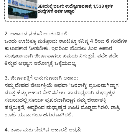
SBIಯಲ್ಲಿ ಭರ್ಜರಿ ಉದ್ಯೋಗಾವಕಾಶ; 1,538 ಕ್ಲರ್ಕ್
ಹುದ್ದೆಗಳಿಗೆ ಅರ್ಜಿ ಆಹ್ವಾನ
2. ಆಹಾರದ ನಡುವೆ ಅಂತರವಿರಲಿ:
ಒಂದು ಊಟಕ್ಕೂ ಮತ್ತೊಂದು ಊಟಕ್ಕೂ ಕನಿಷ್ಠ 4 ರಿಂದ 6 ಗಂಟೆಗಳ
ಕಾಲಾವಕಾಶ ನೀಡಬೇಕು. ಇದರಿಂದ ಮೊದಲು ತಿಂದ ಆಹಾರ
ಸಂಪೂರ್ಣವಾಗಿ ಜೀರ್ಣವಾಗಲು ಸಮಯ ಸಿಗುತ್ತದೆ. ಪದೇ ಪದೇ
ತಿನ್ನುವ ಅಭ್ಯಾಸ ಆರೋಗ್ಯಕ್ಕೆ ಒಳ್ಳೆಯದಲ್ಲ.
3. ಜೀರ್ಣಶಕ್ತಿಗೆ ಅನುಗುಣವಾಗಿ ಆಹಾರ:
ನಮ್ಮ ದೇಹದ ಜೀರ್ಣಕ್ರಿಯೆ ಅಥವಾ ‘ಜಠರಾಗ್ನಿ’ ಪ್ರಬಲವಾಗಿದ್ದಾಗ
ಮಾತ್ರ ಹೆಚ್ಚು ಆಹಾರ ಸೇವಿಸಬೇಕು. ಸಾಮಾನ್ಯವಾಗಿ ಮಧ್ಯಾಹ್ನದ
ಸಮಯದಲ್ಲಿ ಸೂರ್ಯ ಪ್ರಖರವಾಗಿದ್ದಾಗ ನಮ್ಮ ಜೀರ್ಣಶಕ್ತಿ
ಹೆಚ್ಚಿರುತ್ತದೆ, ಆದ್ದರಿಂದ ಮಧ್ಯಾಹ್ನದ ಊಟ ದೊಡ್ಡದಾಗಿರಲಿ. ರಾತ್ರಿ
ಊಟ ಯಾವಾಗಲೂ ಹಗುರವಾಗಿರಲಿ.
4. ತಾಜಾ ಮತ್ತು ಬೆಚ್ಚಗಿನ ಆಹಾರಕ್ಕೆ ಆದ್ಯತೆ: