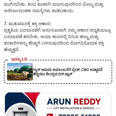
ಮುಗಿಸಬೇಕು. ತಿಂದ ಕೂಡಲೇ ಮಲಗುವುದರಿಂದ ಬೊಜ್ಜು ಮತ್ತು
ಅಜೀರ್ಣದಂತಹ ಸಮಸ್ಯೆಗಳು ಕಾಡಬಹುದು.
7. ಋತುಮಾನಕ್ಕೆ ತಕ್ಕ ಆಹಾರ:
ಪ್ರಕೃತಿಯ ಬದಲಾವಣೆಗೆ ಅನುಗುಣವಾಗಿ ನಮ್ಮ ಆಹಾರ ಪದ್ಧತಿಯಲ್ಲೂ
ಬದಲಾವಣೆ ತರಬೇಕು. ಆಯಾ ಕಾಲದಲ್ಲಿ ಸಿಗುವ ಹಣ್ಣು ಮತ್ತು
ತರಕಾರಿಗಳನ್ನು ಹೆಚ್ಚಾಗಿ ಬಳಸುವುದರಿಂದ ರೋಗನಿರೋಧಕ ಶಕ್ತಿ
ಹೆಚ್ಚುತ್ತದೆ.
ಇದನ್ನು ಓದಿ
ಗ್ಯಾಸ್ ಆಮದು ಅವಲಂಬನೆಗೆ ಬ್ರೇಕ್; CBG ಉತ್ಪಾದನೆ
ಹೆಚ್ಚಿಸಲು ಕೇಂದ್ರದ ಬಿಗ್ ಪ್ಲಾನ್